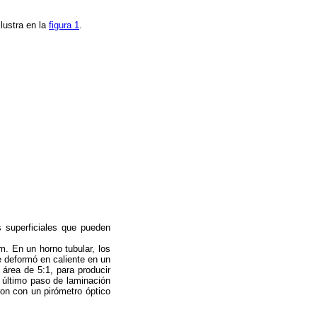
lustra en la
figura 1
.
s superficiales que pueden
. En un horno tubular, los
e deformó en caliente en un
 área de 5:1, para producir
 último paso de laminación
ron con un pirómetro óptico