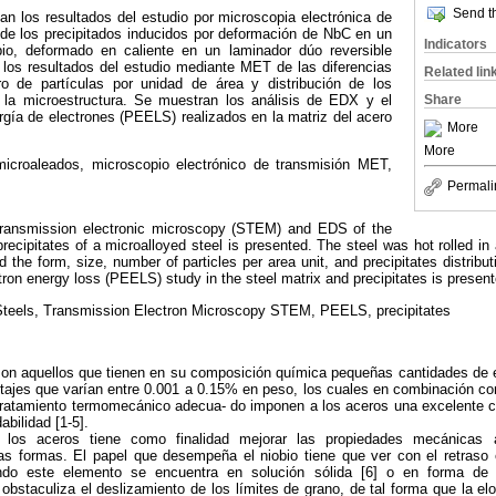
Send th
an los resultados del estudio por microscopia electrónica de
e los precipitados inducidos por deformación de NbC en un
Indicators
bio, deformado en caliente en un laminador dúo reversible
 los resultados del estudio mediante MET de las diferencias
Related lin
 de partículas por unidad de área y distribución de los
Share
e la microestructura. Se muestran los análisis de EDX y el
rgía de electrones (PEELS) realizados en la matriz del acero
More
More
icroaleados, microscopio electrónico de transmisión MET,
Permali
 transmission electronic microscopy (STEM) and EDS of the
ecipitates of a microalloyed steel is presented. The steel was hot rolled in 
ted the form, size, number of particles per area unit, and precipitates distribut
ron energy loss (PEELS) study in the steel matrix and precipitates is present
Steels, Transmission Electron Microscopy STEM, PEELS, precipitates
on aquellos que tienen en su composición química pequeñas cantidades de
tajes que varían entre 0.001 a 0.15% en peso, los cuales en combinación co
n tratamiento termomecánico adecua- do imponen a los aceros una excelente c
abilidad [1-5].
 los aceros tiene como finalidad mejorar las propiedades mecánicas a
tas formas. El papel que desempeña el niobio tiene que ver con el retraso e
ndo este elemento se encuentra en solución sólida [6] o en forma de 
obstaculiza el deslizamiento de los límites de grano, de tal forma que la el