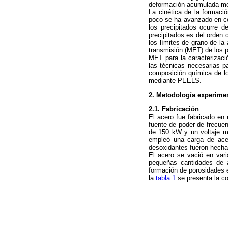
deformación acumulada mejo
La cinética de la formaci
poco se ha avanzado en com
los precipitados ocurre d
precipitados es del orden 
los límites de grano de la 
transmisión (MET) de los p
MET para la caracterizaci
las técnicas necesarias 
composición química de lo
mediante PEELS.
2. Metodología experime
2.1. Fabricación
El acero fue fabricado en
fuente de poder de frecue
de 150 kW y un voltaje m
empleó una carga de acer
desoxidantes fueron hecha
El acero se vació en var
pequeñas cantidades de a
formación de porosidades e
la
tabla 1
se presenta la co