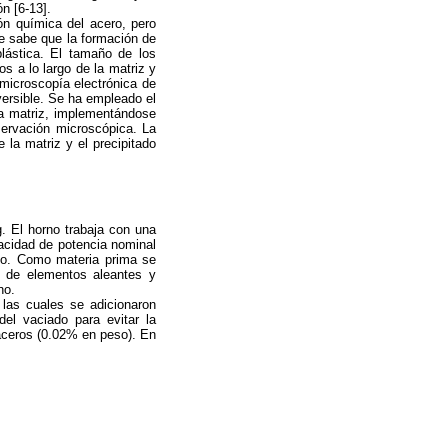
n [6-13].
ón química del acero, pero
Se sabe que la formación de
plástica. El tamaño de los
s a lo largo de la matriz y
e microscopía electrónica de
versible. Se ha empleado el
la matriz, implementándose
ervación microscópica. La
la matriz y el precipitado
. El horno trabaja con una
acidad de potencia nominal
mo. Como materia prima se
s de elementos aleantes y
no.
las cuales se adicionaron
el vaciado para evitar la
 aceros (0.02% en peso). En