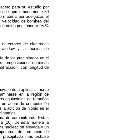
 acero para su estudio por
res de aproximadamente 50
o material por adelgazar, el
a y velocidad de bombeo del
 de ácido perclórico y 95 %
 detectores de electrones
n window y la técnica de
a de los precipitados en el
las composiciones químicas
difracción, con longitud de
ivalente a aplicar al acero
laminarse en la región de
anos equiaxiales de tamaños
n un acero de composición
 la adición de niobio en el
 dinámica.
rma de carbonitruros. Estas
ica [16]. De esta manera la
una nucleación elevada y un
mperatura de formación de
l precipitado más estable