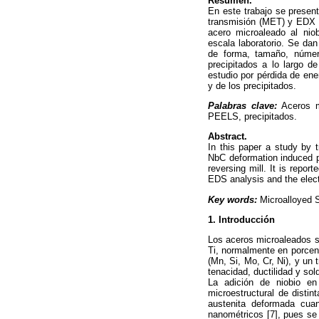
Resumen.
En este trabajo se present
transmisión (MET) y EDX d
acero microaleado al nio
escala laboratorio. Se dan
de forma, tamaño, número
precipitados a lo largo d
estudio por pérdida de ene
y de los precipitados.
Palabras clave:
Aceros m
PEELS, precipitados.
Abstract.
In this paper a study by
NbC deformation induced pr
reversing mill. It is repor
EDS analysis and the elect
Key words:
Microalloyed 
1. Introducción
Los aceros microaleados s
Ti, normalmente en porcen
(Mn, Si, Mo, Cr, Ni), y u
tenacidad, ductilidad y sold
La adición de niobio en
microestructural de distin
austenita deformada cua
nanométricos [7], pues se 