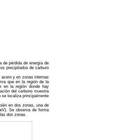
a de pérdida de energía de
os precipitados de carburo
l acero y en zonas internas
rva que en la región de la
e en la región donde hay
ización del carbono muestra
 se localiza principalmente
mbién en dos zonas, una de
1 eV). Se observa de forma
 las dos zonas.