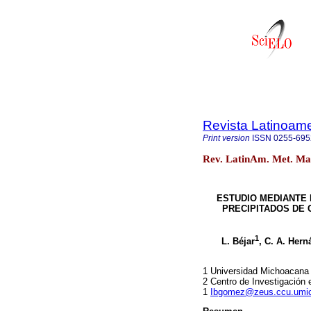
Revista Latinoame
Print version
ISSN
0255-695
Rev. LatinAm. Met. Mat
ESTUDIO MEDIANTE
PRECIPITADOS DE 
1
L. Béjar
, C. A. Her
1 Universidad Michoacana 
2 Centro de Investigación
1
Ibgomez@zeus.ccu.umi