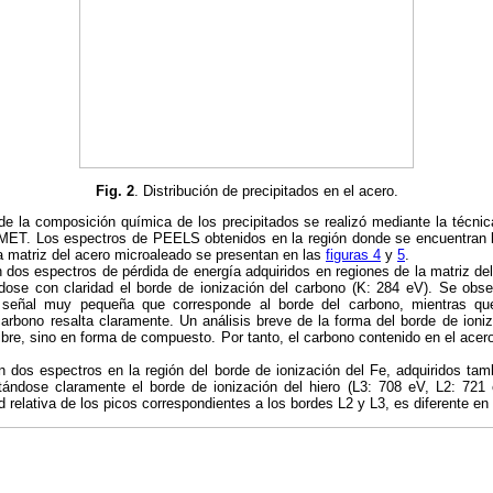
Fig. 2
. Distribución de precipitados en el acero.
de la composición química de los precipitados se realizó mediante la técnic
MET. Los espectros de PEELS obtenidos en la región donde se encuentran l
la matriz del acero microaleado se presentan en las
figuras 4
y
5
.
dos espectros de pérdida de energía adquiridos en regiones de la matriz de
ndose con claridad el borde de ionización del carbono (K: 284 eV). Se obse
señal muy pequeña que corresponde al borde del carbono, mientras qu
carbono resalta claramente. Un análisis breve de la forma del borde de ion
ibre, sino en forma de compuesto. Por tanto, el carbono contenido en el acero
 dos espectros en la región del borde de ionización del Fe, adquiridos ta
otándose claramente el borde de ionización del hiero (L3: 708 eV, L2: 72
ad relativa de los picos correspondientes a los bordes L2 y L3, es diferente en