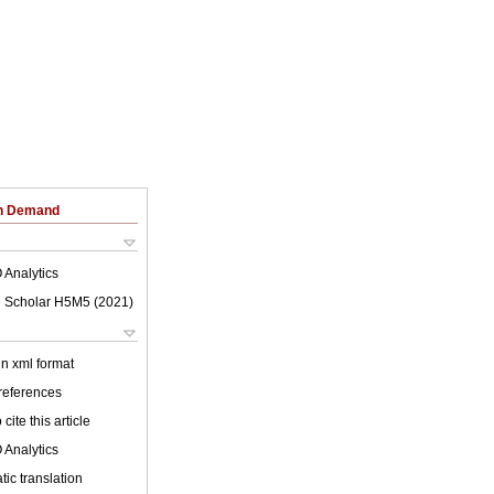
on Demand
 Analytics
 Scholar H5M5 (
2021
)
 in xml format
 references
cite this article
 Analytics
ic translation