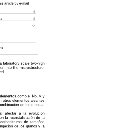
is article by e-mail
ks
nk
a laboratory scale two-high
ion into the microstructure.
ed.
 elementos como el Nb, V y
n otros elementos aleantes
ombinación de resistencia,
l afectar a la evolución
n la recristalización de la
carbonitruros de tamaños
ongación de los granos y la