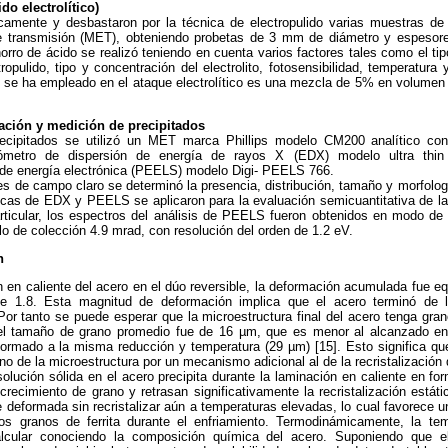
do electrolítico)
camente y desbastaron por la técnica de electropulido varias muestras de
de transmisión (MET), obteniendo probetas de 3 mm de diámetro y espeso
orro de ácido se realizó teniendo en cuenta varios factores tales como el tip
tropulido, tipo y concentración del electrolito, fotosensibilidad, temperatur
ue se ha empleado en el ataque electrolítico es una mezcla de 5% en volumen
cación y medición de precipitados
recipitados se utilizó un MET marca Phillips modelo CM200 analítico con
trómetro de dispersión de energía de rayos X (EDX) modelo ultra thi
 de energía electrónica (PEELS) modelo Digi- PEELS 766.
es de campo claro se determinó la presencia, distribución, tamaño y morfologí
icas de EDX y PEELS se aplicaron para la evaluación semicuantitativa de 
rticular, los espectros del análisis de PEELS fueron obtenidos en modo de 
 de colección 4.9 mrad, con resolución del orden de 1.2 eV.
n
n en caliente del acero en el dúo reversible, la deformación acumulada fue equ
e 1.8. Esta magnitud de deformación implica que el acero terminó de 
 Por tanto se puede esperar que la microestructura final del acero tenga gr
l tamaño de grano promedio fue de 16 µm, que es menor al alcanzado e
eformado a la misma reducción y temperatura (29 µm) [15]. Esto significa que
no de la microestructura por un mecanismo adicional al de la recristalización
olución sólida en el acero precipita durante la laminación en caliente en fo
 crecimiento de grano y retrasan significativamente la recristalización estát
deformada sin recristalizar aún a temperaturas elevadas, lo cual favorece 
os granos de ferrita durante el enfriamiento. Termodinámicamente, la te
lcular conociendo la composición química del acero. Suponiendo que e