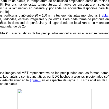
carburo de niobio, la temperatura de solubilidad empleando datos de tablas 
]. Por encima de estas temperaturas, el niobio se encuentra en solución
ctúa la laminación en caliente y por ende se encuentra disponible para la
n [19].
as partículas varió entre 20 y 180 nm y tuvieron distintas morfologías (
Tabla 
s, redondas, esferas irregulares y poliedros. Para cada forma de partícula 
maños, la densidad de partículas y el lugar donde se localizan en la microes
cuadrada fue de 25.
bla 2.
Características de los precipitados encontrados en el acero microalea
na imagen del MET representativa de los precipitados con las formas, tamaño
o. Los análisis semicuantitativos por EDX hechos a algunos precipitados señ
puede observar en la
figura 3
en el espectro de rayos X. Estos análisis de 
os de niobio.