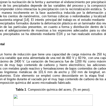
ran la nucleación de la ferrita y aumentan el endurecimiento por precipitació
ón de los precipitados depende de las variables del proceso y la composici
prender cómo interactúa la precipitación con la recristalización estática. 
e manera incoherente en la fase austenítica inducida por la deformación 
de los cientos de nanómetros, con formas cúbicas o redondeadas y localizado
austenita original [14]. El interés principal del trabajo es el estudio mediant
recipitados formados durante la deformación plástica en un laminador dúo re
ón de las partículas presentes, en cuanto a forma y distribución dentro de 
para el adelgazamiento de muestras a los espesores adecuados para su obs
s precipitados se ha obtenido mediante EDX y se han realizado estudios de 
ntal
 un horno de inducción que tiene una capacidad de carga máxima de 250 kg
ncia variable que esta alimentada de una red de 460 V y 60 Hz, con una cap
áximo de 2400 V. La variación de frecuencia fue de 1200 Hz como máxi
o de muy bajo contenido de carbono y hierro electrolítico; las adicione
s con metales grado reactivo y ferroaleaciones de bajos contenidos de carbo
ias lingoteras metálicas de 101.6 mm de ancho y 150 mm de longitud, en 
luminio. Este elemento se empleó como desoxidante en la etapa final d
n el lingote durante el vaciado por el muy bajo contenido de carbono de los
mposición química del acero microaleado fabricado.
Tabla 1
. Composición química del acero, (% en peso).