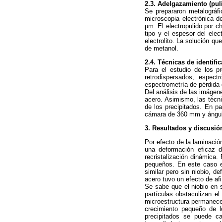
2.3. Adelgazamiento (puli
Se prepararon metalográfi
microscopia electrónica 
µm. El electropulido por ch
tipo y el espesor del elec
electrolito. La solución q
de metanol.
2.4. Técnicas de identifi
Para el estudio de los p
retrodispersados, espec
espectrometría de pérdida
Del análisis de las imágen
acero. Asimismo, las técn
de los precipitados. En pa
cámara de 360 mm y ángulo
3. Resultados y discusió
Por efecto de la laminació
una deformación eficaz d
recristalización dinámica.
pequeños. En este caso e
similar pero sin niobio, d
acero tuvo un efecto de afi
Se sabe que el niobio en s
partículas obstaculizan el
microestructura permanece 
crecimiento pequeño de l
precipitados se puede ca