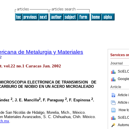
ricana de Metalurgia y Materiales
Services 
2
Journal
. vol.22 no.1 Caracas Jan. 2002
SciELO
Google
 MICROSCOPIA ELECTRONICA DE TRANSMISION DE
CARBURO DE NIOBIO EN UN ACERO MICROALEADO
Article
Article
2
2
2
2
nández
, J. E. Mancilla
, F. Paraguay
, F. Espinosa
.
Article
How to 
de San Nicolás de Hidalgo, Morelia, Mich., México.
 en Materiales Avanzados, S. C. Chihuahua, Chih. México.
SciELO
ch.mx
.
Automat