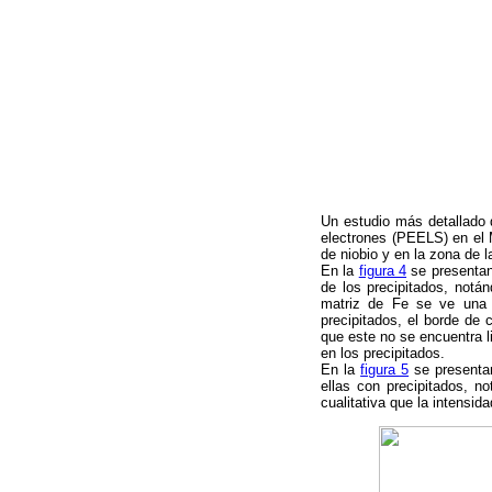
Un estudio más detallado 
electrones (PEELS) en el 
de niobio y en la zona de 
En la
figura 4
se presentan 
de los precipitados, notá
matriz de Fe se ve una 
precipitados, el borde de 
que este no se encuentra l
en los precipitados.
En la
figura 5
se presentan
ellas con precipitados, n
cualitativa que la intensid