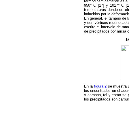
termodinámicamente es el 
950° C [17] y 1017° C [18
temperaturas donde se efe
inducidos por la deformació
En general, el tamaño de l
y con vértices redondeado
escrito el intervalo de ta
de precipitados por micra 
Ta
En la
figura 2
se muestra u
los encontrados en el acer
y carbono, tal y como se 
los precipitados son carbur