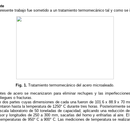
nte
 presente trabajo fue sometido a un tratamiento termomecánico tal y como se i
Fig. 1.
Tratamiento termomecánico del acero microaleado.
otes de acero se mecanizaron para eliminar rechupes y las imperfeccione
iegues o fracturas.
en dos partes cuyas dimensiones de cada una fueron de 101.6 x 88.9 x 70 mm
entaron hasta la temperatura de 1250° C durante tres horas. Posteriormente s
scala laboratorio de 50 toneladas de capacidad, aplicando una reducción de
r y longitudes de 250 a 300 mm, sacarlas del horno y enfriarlas al aire. El
 temperaturas de 950° C a 900° C. Las mediciones de temperatura se realiza