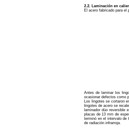
2.2. Laminación en calie
El acero fabricado para el
Antes de laminar los ling
ocasionar defectos como pl
Los lingotes se cortaron 
lingotes de acero se recal
laminador dúo reversible e
placas de 13 mm de espeso
terminó en el intervalo de
de radiación infrarroja.