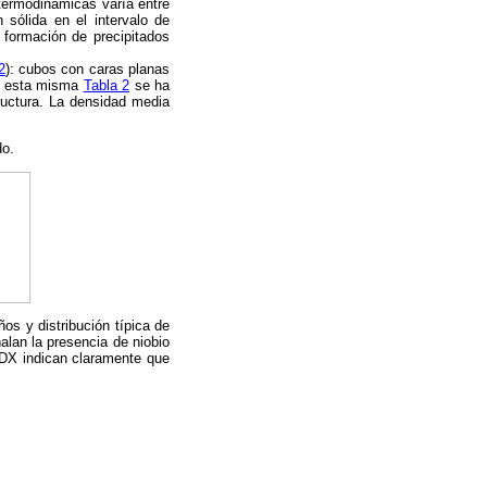
termodinámicas varía entre
 sólida en el intervalo de
 formación de precipitados
2
): cubos con caras planas
en esta misma
Tabla 2
se ha
tructura. La densidad media
do.
s y distribución típica de
alan la presencia de niobio
EDX indican claramente que