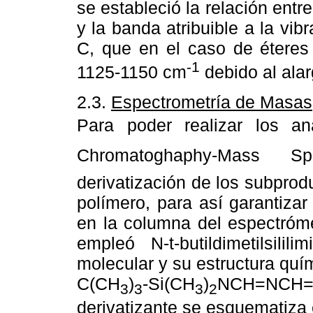
se estableció la relación entre
y la banda atribuible a la vi
C, que en el caso de éteres 
-1
1125-1150 cm
debido al alar
2.3.
Espectrometría de Masas
Para poder realizar los an
Chromatoghaphy-Mass Sp
derivatización de los subprodu
polímero, para así garantiza
en la columna del espectróme
empleó N-t-butildimetilsili
molecular y su estructura quí
C(CH
)
-Si(CH
)
NCH=NCH
3
3
3
2
derivatizante se esquematiza