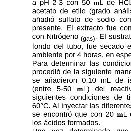
a pH 2-3 con 50
L
de HCL,
m
acetato de etilo (grado aná
añadió sulfato de sodio co
presente. El extracto fue c
con
Nitrógeno
.
El sustra
(gas)
fondo del tubo, fue secado e
ambiente por 4 horas, en espe
Para determinar las condicio
procedió de la siguiente man
se añadieron 0.10 mL de is
(entre 5-50
L
) del react
m
siguientes condiciones de 
60°C. Al inyectar las difere
se encontró que con 20
L
d
m
los ácidos formados.
Una vez determinado que 