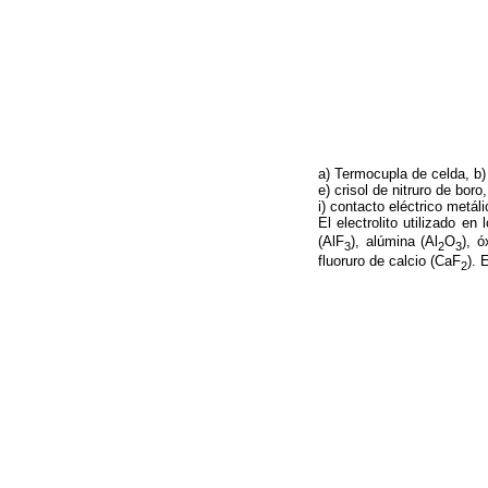
a) Termocupla de celda, b) 
e) crisol de nitruro de boro
i) contacto eléctrico metáli
El electrolito utilizado e
(AlF
), alúmina (Al
O
), ó
3
2
3
fluoruro de calcio (CaF
). 
2
Crioli
A
C
M
T