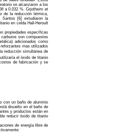
ratorio se alcanzaron a los
.08 a 0.032 %. Grjotheim et
io de la reducción térmica,
 Santos [6] estudiaron la
tanio en celda Hall-Heroult
on propiedades específicas
os carburos son compuestos
etálica) adicionados como
s reforzantes mas utilizados
 la reducción simultánea de
ilizaría el óxido de titanio
costos de fabricación y se
cto con un baño de aluminio
 está disuelto en el baño de
tantes y productos están en
le reducir óxido de titanio
aciones de energía libre de
ctivamente: