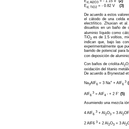
E
= - 1.15 V
(2)
d, Al2O3
E
= - 0.82 V
(3)
d, TiO2
De acuerdo a estos valores
el cátodo de una celda el
electrlítico. Zhuxian et 
disueltos en un baño de c
aluminio líquido como cát
TiO
es de 1.5 voltios, mi
2
indican que, bajo las con
experimentalmente que pued
barrido de potencial para 
con deposición de aluminio
Con baños de criolita-Al
O
2
oxidación del titanio metál
De acuerdo a Brynestad et 
+
3
Na
AlF
= 3 Na
+ AlF
(
3
6
6
3
-
AlF
= AlF
- + 2 F
(5)
6
4
Asumiendo una mezcla iónic
3
4 AlF
+ Al
O
= 3 Al
O
6
2
3
2
3
2 AlF6
+ 2 Al
O
= 3 Al
2
3
2