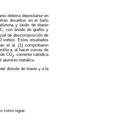
anio debería depositarse en
ntran disueltos en el baño
alúmina y óxido de titanio
C, con ánodo de grafito y
ncial de descomposición de
0 voltios. Estos resultados
ian et al. [1] comprobaron
olítica, al hacer curvas de
n de CO
, corriente catódica
2
l aluminio metálico.
el dióxido de titanio y a la
ico como sigue: