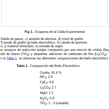
Fig 1.
- Esquema de la Celda Experimental
Salida de gases, c) aislante de alúmina, d) crisol de grafito
, f) ánodo de grafito g) baño electrolítico, h) cátodo de aluminio
co, j) material refractario, k) entrada de argón
n los ensayos de reducción estaba compuesto por una mezcla de criolita (Na
xido de titanio (TiO
) y pequeñas adiciones de carbonato de litio (Li
CO
),
2
2
3
En la
Tabla 1
. se observan las diferentes composiciones del baño electrolítico 
Tabla 1
.
- Composición del Baño Electrolítico
ta: 81.6 %
lF
:
2.9 
3
aF
:
4.8 
2
Li
CO
:
2.7 
2
3
gO
:
1.2 
Al
O
:
5.8 
2
3
iO
:
1 - 3 (variable)
2