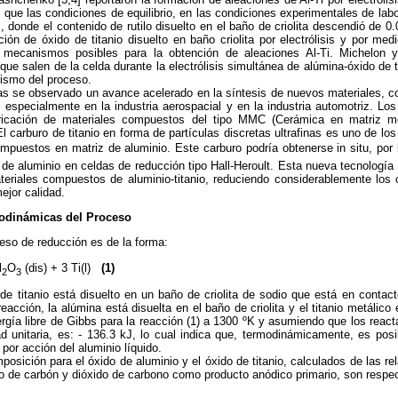
 que las condiciones de equilibrio, en las condiciones experimentales de labo
s, donde el contenido de rutilo disuelto en el baño de criolita descendió de 0
cción de óxido de titanio disuelto en baño criolita por electrólisis y por med
ecanismos posibles para la obtención de aleaciones Al-Ti. Michelon y
ue salen de la celda durante la electrólisis simultánea de alúmina-óxido de ti
nismo del proceso.
as se observado un avance acelerado en la síntesis de nuevos materiales, c
s especialmente en la industria aerospacial y en la industria automotriz. L
bricación de materiales compuestos del tipo MMC (Cerámica en matriz m
l carburo de titanio en forma de partículas discretas ultrafinas es uno de lo
mpuestos en matriz de aluminio. Este carburo podría obtenerse in situ, por
 de aluminio en celdas de reducción tipo Hall-Heroult. Esta nueva tecnología ut
eriales compuestos de aluminio-titanio, reduciendo considerablemente los 
ejor calidad.
odinámicas del Proceso
ceso de reducción es de la forma:
l
O
(dis) + 3 Ti(l)
(1)
2
3
de titanio está disuelto en un baño de criolita de sodio que está en conta
eacción, la alúmina está disuelta en el baño de criolita y el titanio metálico
rgía libre de Gibbs para la reacción (1) a 1300 ºK y asumiendo que los reac
d unitaria, es: - 136.3 kJ, lo cual indica que, termodinámicamente, es posib
 por acción del aluminio líquido.
osición para el óxido de aluminio y el óxido de titanio, calculados de las rel
do de carbón y dióxido de carbono como producto anódico primario, son respe