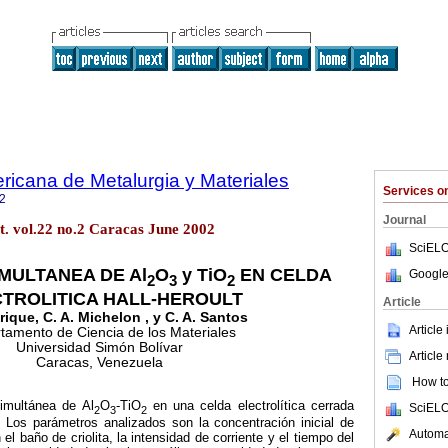
ricana de Metalurgia y Materiales
Services 
2
Journal
. vol.22 no.2 Caracas June 2002
SciELO
MULTANEA DE Al
O
y TiO
EN CELDA
Google
2
3
2
TROLITICA HALL-HEROULT
Article
ique, C. A. Michelon , y C. A. Santos
Article
tamento de Ciencia de los Materiales
Universidad Simón Bolívar
Article
Caracas, Venezuela
How to 
simultánea de Al
O
-TiO
en una celda electrolítica cerrada
SciELO
2
3
2
o. Los parámetros analizados son la concentración inicial de
Automat
 el baño de criolita, la intensidad de corriente y el tiempo del