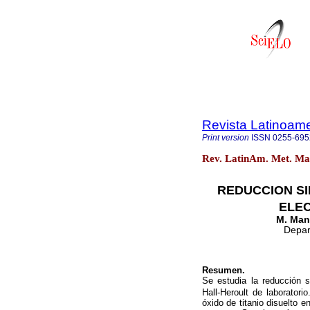
Revista Latinoame
Print version
ISSN
0255-695
Rev. LatinAm. Met. Mat
REDUCCION SI
ELEC
M. Manr
Depar
Resumen.
Se estudia la reducción 
Hall-Heroult de laboratori
óxido de titanio disuelto en