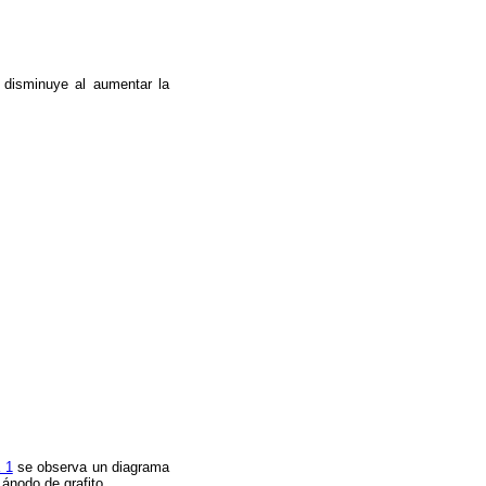
 disminuye al aumentar la
 1
se observa un diagrama
 ánodo de grafito.