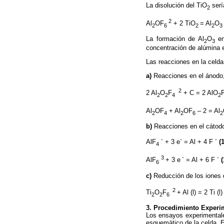
La disolución del TiO
serí
2
 2
Al
OF
+ 2 TiO
= Al
O
2
6
2
2
3
La formación de Al
O
en
2
3
concentración de alúmina 
Las reacciones en la celda
a)
Reacciones en el ánodo,
 2
2 Al
O
F
+ C = 2 AlO
2
2
4
2
Al
OF
+ Al
OF
– 2 = Al
2
4
2
6
2
b)
Reacciones en el cátodo,
-
-
-
AlF
+ 3 e
= Al + 4 F
(
4
3
-
-
AlF
+ 3 e
= Al + 6 F
(
6
c)
Reducción de los iones d
 2
Ti
O
F
+ Al (l) = 2 Ti (l)
2
2
6
3. Procedimiento Experi
Los ensayos experimentales
esquemático de la celda. El