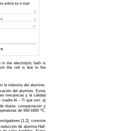
is article by e-mail
ks
nk
 in the electrolytic bath is
rom the cell is due to the
n la industria del aluminio.
cación del aluminio. Estas
ades mecánicas y la calidad
 madre Al – Ti que son: a)
de titanio, compactación y
mperaturas de 660-1800 ºC,
estigadores [1,2], consiste
e reducción de alúmina Hall-
is de sales fundidas. Estos