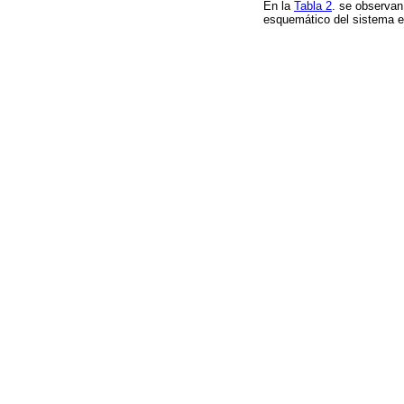
En la
Tabla 2
. se observan
esquemático del sistema e
Tempera
Relación 
Distancia
Intensidad
Tiempo de