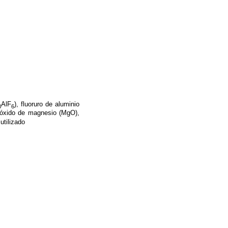
AlF
), fluoruro de aluminio
3
6
 óxido de magnesio (MgO),
utilizado