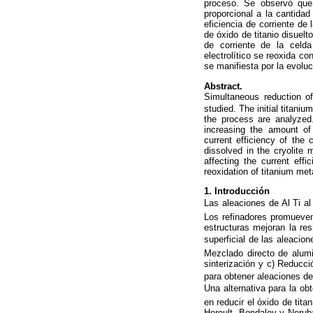
proceso. Se observó que 
proporcional a la cantidad 
eficiencia de corriente de
de óxido de titanio disuelt
de corriente de la celd
electrolítico se reoxida c
se manifiesta por la evolu
Abstract.
Simultaneous reduction of
studied. The initial titaniu
the process are analyzed
increasing the amount of t
current efficiency of the 
dissolved in the cryolite m
affecting the current eff
reoxidation of titanium met
1. Introducción
Las aleaciones de Al Ti al
Los refinadores promueven
estructuras mejoran la res
superficial de las aleacion
Mezclado directo de alumi
sinterización y c) Reducci
para obtener aleaciones de
Una alternativa para la ob
en reducir el óxido de tita
Heroult. Bondalev y Neruba