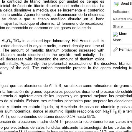
la cantidad de titanio metálico por unidad de tiempo es
Send th
inicial de óxido de titanio disuelto en el baño de criolita. La
 la celda disminuye a medida que se incrementa el contenido
Indicators
o en la criolita. Aparentemente, la disminución de la eficiencia
a se debe a que el titanio metálico disuelto en el baño
Related lin
on mayor facilidad que el aluminio. El fenómeno de reoxidación
Share
ción de monóxido de carbono en los gases de la celda.
More
More
 Al
O
-TiO
in a closed-type laboratory Hall-Heroult cell is
2
3
2
m oxide dissolved in cryolite melts, current density and time of
Permali
. The amount of metallic titanium produced increased with
itanium oxide dissolved in the cryolite melt initially. The
cell decreases with increasing the amount of titanium oxide
elt initially. Apparently, the preferential reoxidation of the dissolved titanium
iciency of the cell. The carbon monoxide present in the gases evolving f
al.
 igual que las aleaciones de Al Ti B, se utilizan como refinadores de grano e
 la formación de granos equiaxiales pequeños durante el proceso de solidifi
istencia al agrietamiento de los lingotes y en general mejoran las propied
es de aluminio. Existen tres métodos principales para preparar las aleaciones
nio y titanio en estado líquido, b) Mezclado de polvo de aluminio y polvo 
ón aluminotérmica, donde el aluminio líquido reacciona con Na
TiF
(l) a te
2
6
 Al-Ti, con contenidos de titanio desde 0.1% hasta 95%.
tención de aleaciones madre de Al-Ti, propuesta recientemente por varios inv
nio por electrólisis de sales fundidas utilizando la tecnología de las celdas d
shchenko [3,4] reportaron la formación de aleaciones de Al-Ti por electrólis