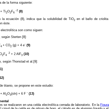
a de la forma siguiente:
-2
+ Ti
O
F
(8)
2
2
6
 la ecuación (8), indica que la solubilidad de TiO
en el baño de criolita
2
en éste.
 electrolítica son como siguen:
 según Sterten [8]:
-
F
+ CO
(g) + 4 e
(9)
4
2
 2
O
F
+ 2 AlF
(10)
2
4
3
 según Thonstad et al.[9]:
11)
12)
e titanio, se propone en este estudio:
-
 + Al
O
(sln) + 6 F
(13)
2
3
mental
 se realizaron en una celda electrolítica cerrada de laboratorio. En la
Figura
 crisol de la celda es de nitruro de boro, el cátodo es de aluminio líquido y el