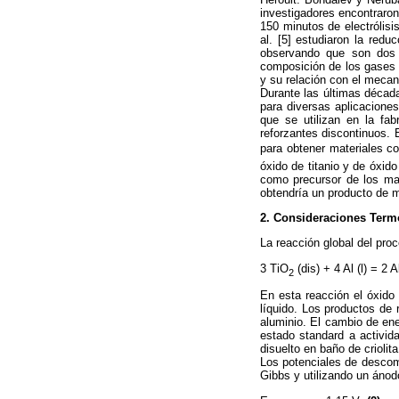
investigadores encontraron
150 minutos de electrólisi
al. [5] estudiaron la redu
observando que son dos m
composición de los gases q
y su relación con el meca
Durante las últimas décad
para diversas aplicacione
que se utilizan en la fa
reforzantes discontinuos. E
para obtener materiales co
óxido de titanio y de óxido
como precursor de los mat
obtendría un producto de m
2. Consideraciones Term
La reacción global del pro
3 TiO
(dis) + 4 Al (l) = 2 A
2
En esta reacción el óxido 
líquido. Los productos de r
aluminio. El cambio de ene
estado standard a activida
disuelto en baño de criolita
Los potenciales de descomp
Gibbs y utilizando un áno