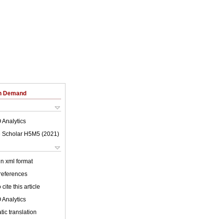
on Demand
 Analytics
 Scholar H5M5 (
2021
)
 in xml format
 references
cite this article
 Analytics
ic translation