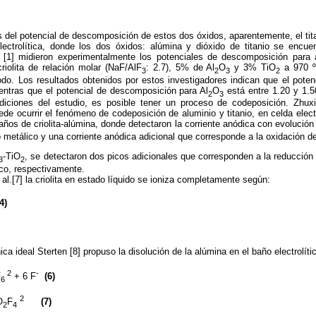
 del potencial de descomposición de estos dos óxidos, aparentemente, el tit
ectrolítica, donde los dos óxidos: alúmina y dióxido de titanio se encue
al. [1] midieron experimentalmente los potenciales de descomposición para 
riolita de relación molar (NaF/AlF
: 2.7), 5% de Al
O
y 3% TiO
a 970 º
3
2
3
2
odo. Los resultados obtenidos por estos investigadores indican que el pote
entras que el potencial de descomposición para Al
O
está entre 1.20 y 1.5
2
3
diciones del estudio, es posible tener un proceso de codeposición. Zhux
e ocurrir el fenómeno de codeposición de aluminio y titanio, en celda electr
baños de criolita-alúmina, donde detectaron la corriente anódica con evolució
 metálico y una corriente anódica adicional que corresponde a la oxidación de
-TiO
, se detectaron dos picos adicionales que corresponden a la reducción d
3
2
ico, respectivamente.
al.[7] la criolita en estado líquido se ioniza completamente según:
4)
a ideal Sterten [8] propuso la disolución de la alúmina en el baño electrolít
2
-
F
+ 6 F
(6)
6
2
O
F
(7)
2
4