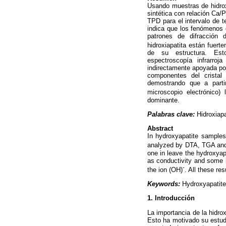
Usando muestras de hidroxi
sintética con relación Ca/
TPD para el intervalo de 
indica que los fenómenos d
patrones de difracción 
hidroxiapatita están fuert
de su estructura. Est
espectroscopía infrarro
indirectamente apoyada po
componentes del cristal
demostrando que a part
microscopio electrónico) 
dominante.
Palabras clave:
Hidroxiapa
Abstract
In hydroxyapatite samples
analyzed by DTA, TGA and 
one in leave the hydroxyapa
as conductivity and some i
-
the ion (OH)
. All these re
Keywords:
Hydroxyapatite,
1. Introducción
La importancia de la hidro
Esto ha motivado su estud