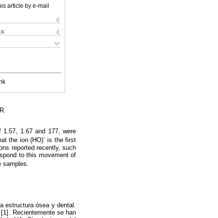
is article by e-mail
ks
nk
IR.
f 1.57, 1.67 and 177, were
-
at the ion (HO)
is the first
ions reported recently, such
respond to this movement of
se samples.
a estructura ósea y dental.
 [1]. Recientemente se han