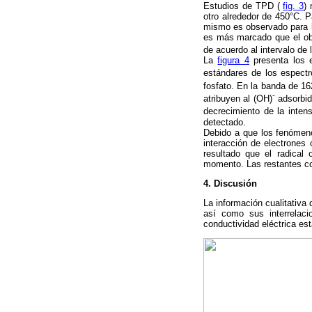
Estudios de TPD (
fig. 3
)
otro alrededor de 450°C. 
mismo es observado para l
es más marcado que el obs
de acuerdo al intervalo de 
La
figura 4
presenta los e
estándares de los espectr
fosfato. En la banda de 1
-
atribuyen al (OH)
adsorbid
decrecimiento de la inten
detectado.
Debido a que los fenómenos
interacción de electrones
resultado que el radical 
momento. Las restantes comp
4. Discusión
La información cualitativa
así como sus interrelaci
conductividad eléctrica e