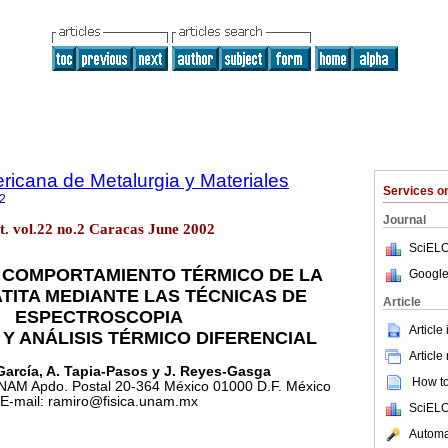
ricana de Metalurgia y Materiales
Services 
2
Journal
. vol.22 no.2 Caracas June 2002
SciELO
 COMPORTAMIENTO TÉRMICO DE LA
Google
TITA MEDIANTE LAS TÉCNICAS DE
Article
ESPECTROSCOPIA
Article
Y ANÁLISIS TÉRMICO DIFERENCIAL
Article
García, A. Tapia-Pasos y J. Reyes-Gasga
How to 
 UNAM Apdo. Postal 20-364 México 01000 D.F. México
E-mail: ramiro@fisica.unam.mx
SciELO
Automat