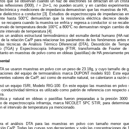
ctos que se observan cuando un haz de electrones se difractan en un crist
s reflexiones (000l),
l
= 2n+1, no pueden ocurrir, y en cambio experimenta
lectrónica y mediciones de impedancia demuestran que las muestras de HA, 
de dieléctrico a conductor [3]. Estudios de espectroscopia de impedancias e
nte hasta 500°C demuestran que la resistencia eléctrica decrece des
 se recupera cuando la muestra se enfría y regresa a conductor si se recalie
tervalo de temperatura desde 100°C a 800°C no demuestran ningún cambio de 
ste intervalo de temperatura [4].
os un análisis estructural termodinámico del esmalte dental humano (HA natu
s de la relación Ca/P para relacionar los parámetros de los fenómenos antes
 las técnicas de Análisis Térmico Diferencial (DTA), Desordción de Temp
co (TGA) y Espectroscopía Infrarroja (FTIR, transformada de Fourier de 
 tanto en muestras de polvo como en obleas (pastillas) de HA previamente pr
mental
DTA se usaron muestras en polvo con un peso de 23.18g, y cuyo tamaño de 
caciones del equipo de termoanálisis marca DUPONT modelo 910. Este equi
erentes valores de Ca/P, así como de esmalte natural, se calentaron a razón 
usó un equipo ISRI, Modelo RIG-100. En este equipo las muestras en polvo s
 conductividad térmica es utilizado como patrón de referencia con respecto
ra.
ica y natural en obleas o pastillas fueron preparadas a la presión 3000
po de espectroscopía infrarroja, marca NICOLET 5PC STIR, para determinar 
n el intervalo de temperatura ya mencionado.
ra el análisis DTA para las muestras en polvo con tamaño menor que
ción Ca/P. Todas las curvas son decrecientes y solo las concentraciones de 1