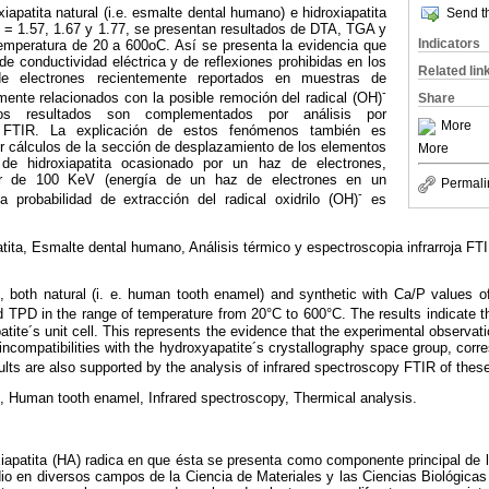
apatita natural (i.e. esmalte dental humano) e hidroxiapatita
Send th
P = 1.57, 1.67 y 1.77, se presentan resultados de DTA, TGA y
Indicators
temperatura de 20 a 600oC. Así se presenta la evidencia que
e conductividad eléctrica y de reflexiones prohibidas en los
Related lin
de electrones recientemente reportados en muestras de
-
emente relacionados con la posible remoción del radical (OH)
Share
os resultados son complementados por análisis por
More
ja FTIR. La explicación de estos fenómenos también es
r cálculos de la sección de desplazamiento de los elementos
More
 de hidroxiapatita ocasionado por un haz de electrones,
ir de 100 KeV (energía de un haz de electrones en un
Permali
-
la probabilidad de extracción del radical oxidrilo (OH)
es
tita, Esmalte dental humano, Análisis térmico y espectroscopia infrarroja FT
, both natural (i. e. human tooth enamel) and synthetic with Ca/P values o
TPD in the range of temperature from 20°C to 600°C. The results indicate th
tite´s unit cell. This represents the evidence that the experimental observat
ncompatibilities with the hydroxyapatite´s crystallography space group, cor
sults are also supported by the analysis of infrared spectroscopy FTIR of the
 Human tooth enamel, Infrared spectroscopy, Thermical analysis.
xiapatita (HA) radica en que ésta se presenta como componente principal de l
io en diversos campos de la Ciencia de Materiales y las Ciencias Biológicas