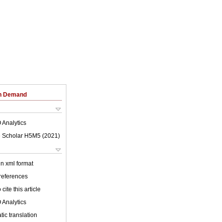
on Demand
 Analytics
 Scholar H5M5 (
2021
)
 in xml format
 references
cite this article
 Analytics
ic translation