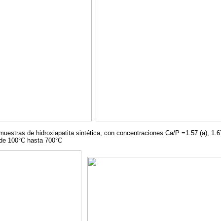
estras de hidroxiapatita sintética, con concentraciones Ca/P =1.57 (a), 1.67
sde 100°C hasta 700°C