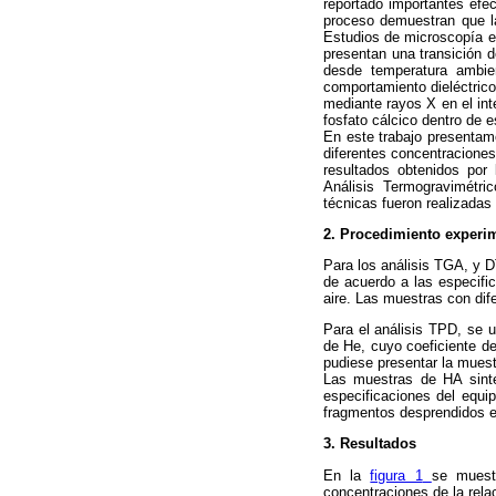
reportado importantes efe
proceso demuestran que la
Estudios de microscopía e
presentan una transición 
desde temperatura ambie
comportamiento dieléctrico
mediante rayos X en el in
fosfato cálcico dentro de e
En este trabajo presentam
diferentes concentracione
resultados obtenidos por
Análisis Termogravimétri
técnicas fueron realizadas
2. Procedimiento experi
Para los análisis TGA, y 
de acuerdo a las especifi
aire. Las muestras con dif
Para el análisis TPD, se 
de He, cuyo coeficiente de
pudiese presentar la muest
Las muestras de HA sintét
especificaciones del equi
fragmentos desprendidos e
3. Resultados
En la
figura 1
se muest
concentraciones de la rela