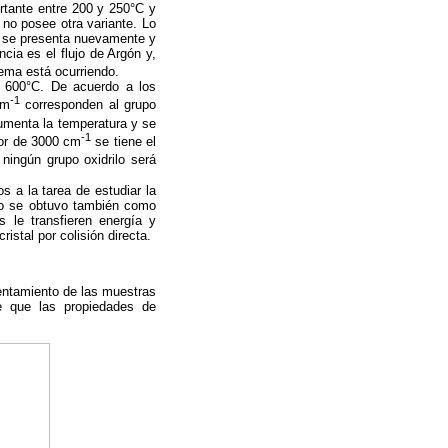
rtante entre 200 y 250°C y
no posee otra variante. Lo
o se presenta nuevamente y
ia es el flujo de Argón y,
tema está ocurriendo.
a 600°C. De acuerdo a los
-1
cm
corresponden al grupo
umenta la temperatura y se
-1
dor de 3000 cm
se tiene el
ingún grupo oxidrilo será
s a la tarea de estudiar la
dio se obtuvo también como
s le transfieren energía y
istal por colisión directa.
lentamiento de las muestras
de que las propiedades de