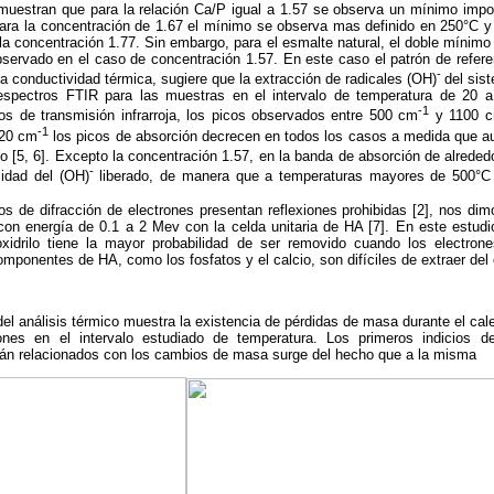
 muestran que para la relación Ca/P igual a 1.57 se observa un mínimo impo
Para la concentración de 1.67 el mínimo se observa mas definido en 250°C y 
a concentración 1.77. Sin embargo, para el esmalte natural, el doble mínim
ervado en el caso de concentración 1.57. En este caso el patrón de referenc
-
la conductividad térmica, sugiere que la extracción de radicales (OH)
del sis
spectros FTIR para las muestras en el intervalo de temperatura de 20 
-1
os de transmisión infrarroja, los picos observados entre 500 cm
y 1100 
-1
620 cm
los picos de absorción decrecen en todos los casos a medida que a
o [5, 6]. Excepto la concentración 1.57, en la banda de absorción de alrede
-
sidad del (OH)
liberado, de manera que a temperaturas mayores de 500°C n
 de difracción de electrones presentan reflexiones prohibidas [2], nos dimo
 con energía de 0.1 a 2 Mev con la celda unitaria de HA [7]. En este estu
oxidrilo tiene la mayor probabilidad de ser removido cuando los electrone
onentes de HA, como los fosfatos y el calcio, son difíciles de extraer del cr
 del análisis térmico muestra la existencia de pérdidas de masa durante el ca
ones en el intervalo estudiado de temperatura. Los primeros indicios 
stán relacionados con los cambios de masa surge del hecho que a la misma