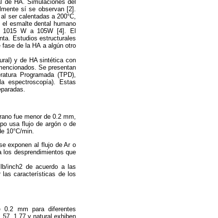
al de HA. Simulaciones del
lmente sí se observan [2].
al ser calentadas a 200°C,
n el esmalte dental humano
de 1015 W a 105W [4]. El
nta. Estudios estructurales
fase de la HA a algún otro
ral) y de HA sintética con
 mencionados. Se presentan
eratura Programada (TPD),
la espectroscopía). Estas
eparadas.
grano fue menor de 0.2 mm,
po usa flujo de argón o de
de 10°C/min.
e exponen al flujo de Ar o
 a los desprendimientos que
 lb/inch2 de acuerdo a las
las características de los
 0.2 mm para diferentes
.57, 1.77 y natural exhiben