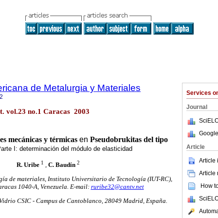
ricana de Metalurgia y Materiales
Services 
2
Journal
. vol.23 no.1 Caracas 2003
SciELO
Google
s mecánicas y térmicas
en
Pseudobrukitas del tipo
Article
arte I: determinación del módulo de elasticidad
Article
1
2
R. Uribe
,
C. Baudín
Article
a de materiales, Instituto Universitario de Tecnología (IUT-RC),
How to 
racas 1040-A, Venezuela. E-mail:
ruribe32@cantv.net
SciELO
y Vidrio CSIC - Campus de Cantoblanco, 28049 Madrid, España.
Automat