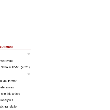
on Demand
 Analytics
 Scholar H5M5 (
2021
)
 in xml format
 references
cite this article
 Analytics
ic translation