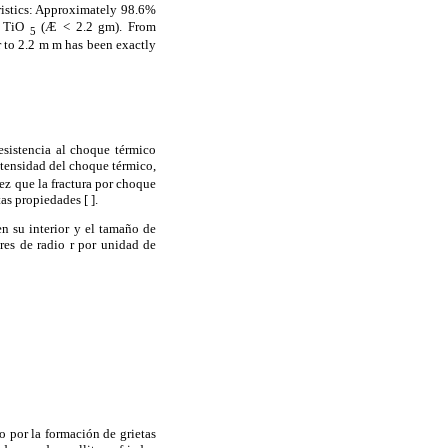
eristics: Approximately 98.6%
TiO
(
Æ
< 2.2
g
m). From
5
r to 2.2 m m has been exactly
sistencia al choque térmico
ntensidad del choque térmico,
vez que la fractura por choque
stas propiedades
[
].
n su interior y el tamaño de
res de radio r por unidad de
 por la formación de grietas