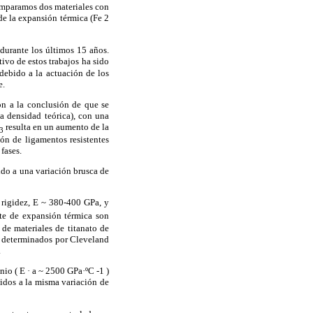
omparamos dos materiales con
de la expansión térmica (Fe 2
durante los últimos 15 años.
tivo de estos trabajos ha sido
 debido a la actuación de los
e.
on a la conclusión de que se
a densidad teórica), con una
resulta en un aumento de la
3
ión de ligamentos resistentes
fases.
tido a una variación brusca de
 rigidez, E ~ 380-400 GPa, y
nte de expansión térmica son
de materiales de titanato de
os determinados por Cleveland
.
nio ( E ·
a
~ 2500 GPa·ºC -1 )
tidos a la misma variación de