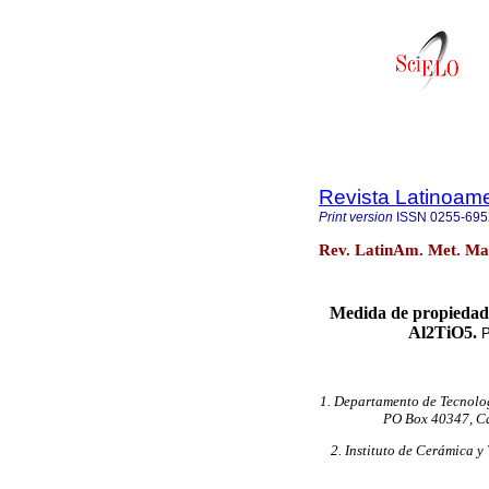
Revista Latinoame
Print version
ISSN
0255-695
Rev. LatinAm. Met. Mat
Medida de propiedade
Al
2
TiO
5.
P
1. Departamento de Tecnologí
PO Box 40347, Ca
2. Instituto de Cerámica 