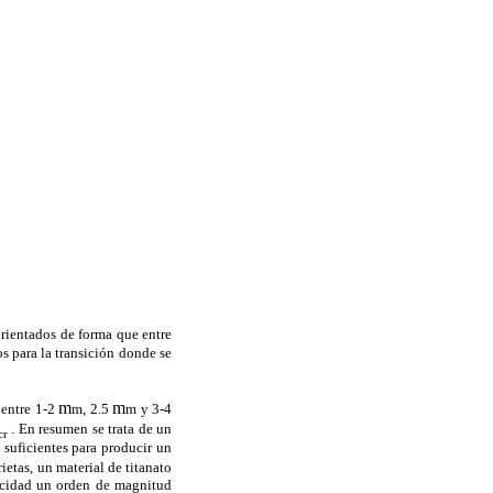
orientados de forma que entre
s para la transición donde se
m
m
 entre 1-2
m, 2.5
m y 3-4
. En resumen se trata de un
cr
suficientes para producir un
etas, un material de titanato
icidad un orden de magnitud