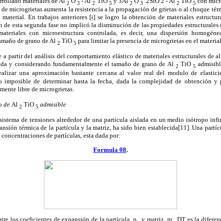
rollado materiales de
Al
O
-
Al
TiO
y 3
Al
O
.2SiO 2 -
Al
TiO
con micro
2
3
2
5
2
3
2
5
a de microgrietas aumenta la resistencia a la propagación de grietas o al choque té
l material. En trabajos anteriores [i] se logro la obtención de materiales estructur
n de esta segunda fase no implicó la disminución de las propiedades estructurales 
 materiales con microestructura controlada, es decir, una dispersión homogénea
tamaño de grano de
Al
TiO
para limitar la presencia de microgrietas en el material
2
5
 partir del análisis del comportamiento elástico de materiales estructurales de a
lada y considerando fundamentalmente el tamaño de grano de
Al
TiO
admisible
2
5
realizar una aproximación bastante cercana al valor real del modulo de elastic
do imposible de determinar hasta la fecha, dada la complejidad de obtención y
mente libre de microgrietas.
o de
Al
TiO
admisible
2
5
stema de tensiones alrededor de una partícula aislada en un medio isótropo infin
ansión térmica de la partícula y la matriz, ha sido bien establecida[11]. Una partíc
 concentraciones de partículas, esta dada por:
Formula 08
.
ntre los coeficientes de expansión de la partícula, p , y matriz, m ,
D
T
es la diferen