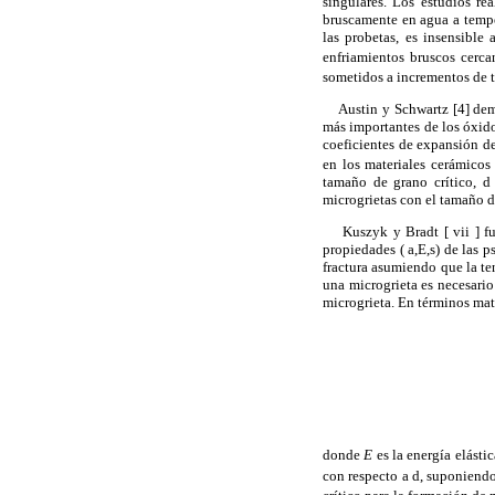
singulares. Los estudios re
bruscamente en agua a tempe
las probetas, es insensible
enfriamientos bruscos cerca
sometidos a incrementos de te
Austin y Schwartz [4] demos
más importantes de los óxido
coeficientes de expansión de
en los materiales cerámicos 
tamaño de grano crítico, d
microgrietas con el tamaño de
Kuszyk y Bradt [ vii ] fuer
propiedades (
a
,E,
s
) de las 
fractura asumiendo que la te
una microgrieta es necesario 
microgrieta. En términos mat
donde
E
es la energía elást
con respecto a d, suponien