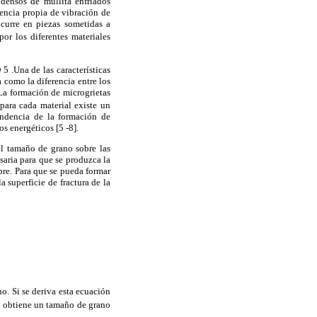
 densos de mullita enfriados
encia propia de vibración de
ocurre en piezas sometidas a
por los diferentes materiales
 .Una de las características
 como la diferencia entre los
a formación de microgrietas
 para cada material existe un
endencia de la formación de
os energéticos [5 -8].
el tamaño de grano sobre las
saria para que se produzca la
pre. Para que se pueda formar
a superficie de fractura de la
no. Si se deriva esta ecuación
se obtiene un tamaño de grano