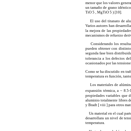
menor que los valores gener
un tamaño de grano idéntico,
TiO 5 , MgTiO 5 ) [10].
El uso del titanato de alum
Varios autores han desarroll
la mejora de las propiedades
mecanismos de refuerzo deriva
Considerando los resultados
pueden obtener con distinto
segunda fase bien distribuid
tolerancia a los defectos de
ocasionados por las tensiones
Como se ha discutido en traba
temperatura es función, tant
Los materiales de alúmina m
expansión térmica,
a
~ 8.5-
propiedades variables que d
aluminio totalmente libres d
y Bradt [ viii ] para otros m
Un material en el cual parte 
desarrollara un nivel de ten
temperatura.