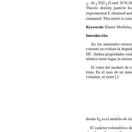
- Al
TiO
(5 and 10 % A
3
2
5
Theoric density, particle 
experimental E obtained and
estimated. This result is con
Keywords:
Elastic Modulus,
Introducción
En los materiales estructu
consiste en evaluar la degrad
D
T
. Ambas propiedades están
térmico tiene lugar, la resis
El valor del modulo de elas
éstas. En el caso de un mat
volumen, se tiene [
]:
donde E
es el módulo de elas
0
El carácter volumétrico de 