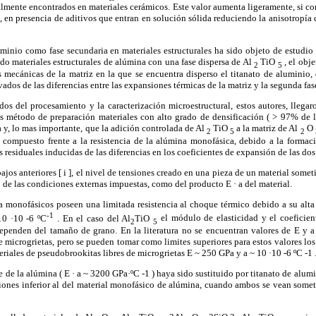
almente encontrados en materiales cerámicos. Este valor aumenta ligeramente, si c
 en presencia de aditivos que entran en solución sólida reduciendo la anisotropía 
inio como fase secundaria en materiales estructurales ha sido objeto de estudio 
ado materiales estructurales de alúmina con una fase dispersa de
Al
TiO
, el obje
2
5
 mecánicas de la matriz en la que se encuentra disperso el titanato de aluminio,
dos de las diferencias entre las expansiones térmicas de la matriz y la segunda fas
 del procesamiento y la caracterización microestructural, estos autores, llegar
s método de preparación materiales con alto grado de densificación ( > 97% de l
a y, lo mas importante, que la adición controlada de
Al
TiO
a la matriz de
Al
O
2
5
2
l compuesto frente a la resistencia de la alúmina monofásica, debido a la formac
 residuales inducidas de las diferencias en los coeficientes de expansión de las dos 
jos anteriores [ i ], el nivel de tensiones creado en una pieza de un material some
o de las condiciones externas impuestas, como del producto E ·
a
del material.
onofásicos poseen una limitada resistencia al choque térmico debido a su alta
-1
10 ·10 -6 ºC
. En el caso del
Al
TiO
el módulo de elasticidad y el coeficie
2
5
ependen del tamaño de grano. En la literatura no se encuentran valores de E y
a
e microgrietas, pero se pueden tomar como limites superiores para estos valores l
ateriales de pseudobrookitas libres de microgrietas E ~ 250 GPa y
a
~ 10 ·10 -6 ºC -1 
de la alúmina ( E · a ~ 3200 GPa·ºC -1 ) haya sido sustituido por titanato de alumi
siones inferior al del material monofásico de alúmina, cuando ambos se vean some