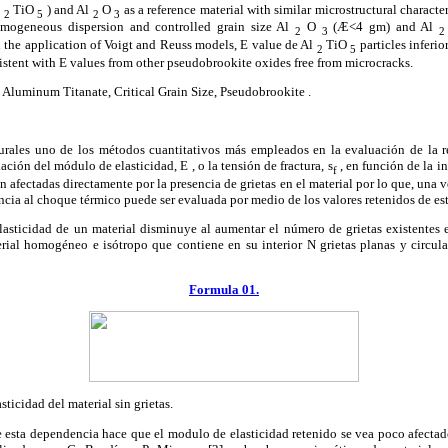
l
TiO
) and Al
O
as a reference material with similar microstructural charact
2
5
2
3
homogeneous dispersion and controlled grain size Al
O
(
Æ
<4
g
m) and Al
2
3
2
 the application of Voigt and Reuss models, E value de Al
TiO
particles inferio
2
5
sistent with E values from other pseudobrookite oxides free from microcracks.
 Aluminum Titanate, Critical Grain Size, Pseudobrookite .
rales uno de los métodos cuantitativos más empleados en la evaluación de la re
ación del módulo de elasticidad, E , o la tensión de fractura,
s
, en función de la i
f
 afectadas directamente por la presencia de grietas en el material por lo que, una 
tencia al choque térmico puede ser evaluada por medio de los valores retenidos de e
ticidad de un material disminuye al aumentar el número de grietas existentes e
erial homogéneo e isótropo que contiene en su interior N grietas planas y circula
Formula 01.
ticidad del material sin grietas.
esta dependencia hace que el modulo de elasticidad retenido se vea poco afectado