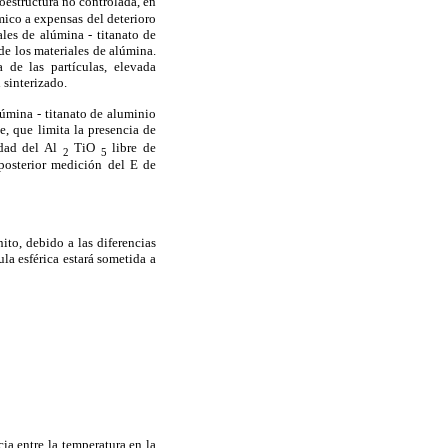
estructura no controlada, en
rmico a expensas del deterioro
ales de alúmina - titanato de
de los materiales de alúmina.
 de las partículas, elevada
 sinterizado.
lúmina - titanato de aluminio
, que limita la presencia de
idad del
Al
TiO
libre de
2
5
 posterior medición del E de
ito, debido a las diferencias
ula esférica estará sometida a
cia entre la temperatura en la