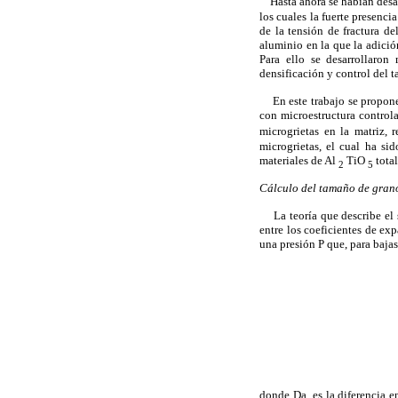
Hasta ahora se habían desar
los cuales la fuerte presenci
de la tensión de fractura de
aluminio en la que la adició
Para ello se desarrollaron
densificación y control del 
En este trabajo se propone a
con microestructura contro
microgrietas en la matriz, 
microgrietas, el cual ha si
materiales de
Al
TiO
total
2
5
Cálculo del tamaño de gran
La teoría que describe el si
entre los coeficientes de exp
una presión P que, para bajas
donde
Da
es la diferencia e