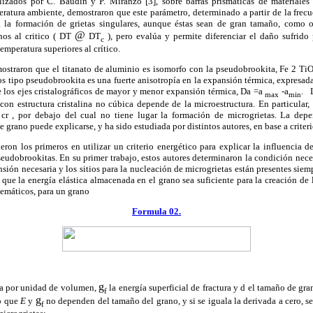
alizados por C. Baudín y P. Miranzo [3], sobre barras prismáticas de materiales
ratura ambiente, demostraron que este parámetro, determinado a partir de la frecu
 a la formación de grietas singulares, aunque éstas sean de gran tamaño, como 
@
nos al critico (
D
T
D
T
), pero evalúa y permite diferenciar el daño sufrido 
c
mperatura superiores al crítico.
traron que el titanato de aluminio es isomorfo con la pseudobrookita, Fe 2 TiO 5
s tipo pseudobrookita es una fuerte anisotropía en la expansión térmica, expresada
 los ejes cristalográficos de mayor y menor expansión térmica,
Da
=
a
-
a
.
L
max
min
con estructura cristalina no cúbica depende de la microestructura. En particular,
 cr , por debajo del cual no tiene lugar la formación de microgrietas. La dep
 grano puede explicarse, y ha sido estudiada por distintos autores, en base a criteri
on los primeros en utilizar un criterio energético para explicar la influencia d
pseudobrookitas. En su primer trabajo, estos autores determinaron la condición nece
nsión necesaria y los sitios para la nucleación de microgrietas están presentes siem
que la energía elástica almacenada en el grano sea suficiente para la creación de l
emáticos, para un grano
Formula 02.
g
ica por unidad de volumen,
la energía superficial de fractura y d el tamaño de gra
f
g
do que
E
y
no dependen del tamaño del grano, y si se iguala la derivada a cero, 
f