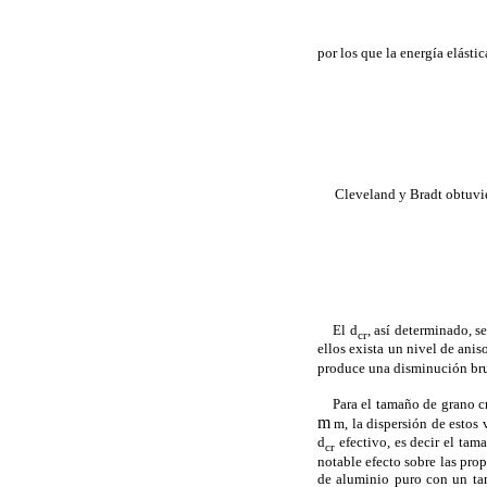
por los que la energía elásti
Cleveland y Bradt obtuvie
El d
, así determinado, s
cr
ellos exista un nivel de anis
produce una disminución bru
Para el tamaño de grano crit
m
m, la dispersión de estos 
d
efectivo, es decir el tam
cr
notable efecto sobre las prop
de aluminio puro con un t