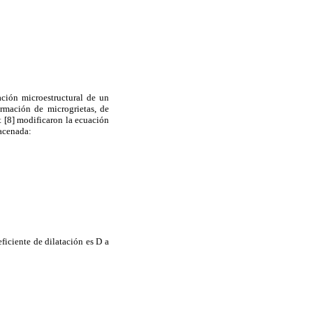
ación microestructural de un
ormación de microgrietas, de
 [8]
modificaron la ecuación
macenada:
ficiente de dilatación es D a