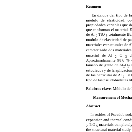
Resumen
En óxidos del tipo de las
módulo de elasticidad, co
propiedades variables que d
que conforman el material. En
de Al
TiO
totalmente libr
2
5
modulo de elasticidad de par
materiales estructurales de A
caracterizado dos materiale
material de Al
O
de
2
3
Aproximadamente 98.6 % de
tamaño de grano de Al
O
(
2
3
estudiados y de la aplicació
de las partículas de Al
TiO
2
tipo de las pseudobrokitas li
Palabras clave
: Módulo de 
Measurement of Mechan
Abstract
In oxides of Pseudobrooki
expansion and thermal conduc
TiO
materials completely 
2
5
the structural material study 