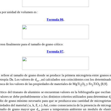
ca por unidad de volumen es :
Formula 06
.
ron finalmente para el tamaño de grano crítico:
Formula 07
.
e refiere al tamaño de grano donde se produce la primera microgrieta entre granos 
otropía
Da
. Los valores de d
, así calculados son coincidentes con los determinado
cr
sca de los valores de las propiedades de materiales de MgTi
O
y Fe
TiO
[8,9].
2
5
2
5
ico del titanato de aluminio se encuentran valores en la bibliografía que oscilan
valores se debe probablemente a los distintos criterios utilizados para determinar d
año de grano mínimo necesario para que se produzca una cantidad de microgrietas 
iedades del material (
a
, k, E,
s
). Así, como consecuencia de la presencia de microgri
amaño de grano mayor que d
posee a temperatura ambiente un modulo de elast
cr