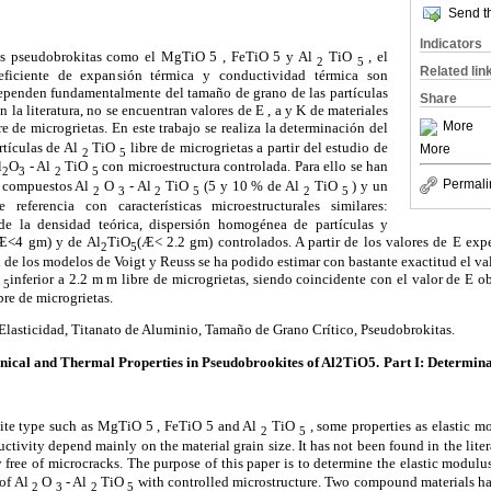
Send th
Indicators
 pseudobrokitas como el MgTiO 5 , FeTiO 5 y Al
TiO
, el
2
5
Related lin
eficiente de expansión térmica y conductividad térmica son
ependen fundamentalmente del tamaño de grano de las partículas
Share
 la literatura, no se encuentran valores de E , a y K de materiales
More
e de microgrietas. En este trabajo se realiza la determinación del
tículas de Al
TiO
libre de microgrietas a partir del estudio de
More
2
5
l
O
- Al
TiO
con microestructura controlada. Para ello se han
2
3
2
5
Permali
s compuestos Al
O
- Al
TiO
(5 y 10 % de Al
TiO
) y un
2
3
2
5
2
5
 referencia con características microestructurales similares:
 la densidad teórica, dispersión homogénea de partículas y
Æ
<4
g
m) y de Al
TiO
(
Æ
< 2.2
g
m) controlados. A partir de los valores de E exp
2
5
n de los modelos de Voigt y Reuss se ha podido estimar con bastante exactitud el va
inferior a 2.2 m m libre de microgrietas, siendo coincidente con el valor de E o
5
bre de microgrietas.
Elasticidad, Titanato de Aluminio, Tamaño de Grano Crítico, Pseudobrokitas.
ical and Thermal Properties in Pseudobrookites of Al2TiO5.
Part I: Determina
te type such as MgTiO 5 , FeTiO 5 and Al
TiO
, some properties as elastic mo
2
5
tivity depend mainly on the material grain size. It has not been found in the litera
free of microcracks. The purpose of this paper is to determine the elastic modulu
of Al
O
- Al
TiO
with controlled microstructure. Two compound materials ha
2
3
2
5