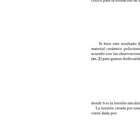
crítico para la formación de 
Si bien este resultado
material cerámico policrist
acuerdo con las observacione
(
ec. 2
) para granos dodecaédr
s
donde
es la tensión mecán
La tensión creada por una 
viene dada por: