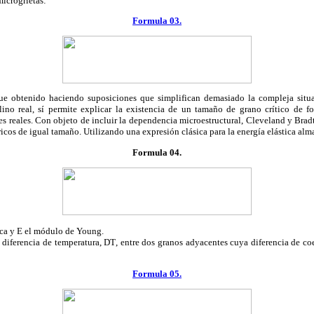
microgrietas:
Formula 03.
 fue obtenido haciendo suposiciones que simplifican demasiado la compleja situ
alino real, sí permite explicar la existencia de un tamaño de grano crítico de f
s reales. Con objeto de incluir la dependencia microestructural, Cleveland y Bradt
icos de igual tamaño. Utilizando una expresión clásica para la energía elástica al
Formula 04.
ica y E el módulo de Young.
diferencia de temperatura,
D
T
, entre dos granos adyacentes cuya diferencia de coe
Formula 05.