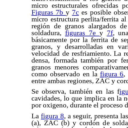
micro estructurales ofrecidas 
Figuras 7b
y
7c
es posible obser
micro estructura perlita/ferrita a
región de granos alargados d
soldadura,
figuras 7e
y
7f
, un
básicamente por la ferrita de 
granos, y desarrolladas en var
velocidad de resfriamiento. La 
densa, formada también por fer
granos menores comparativamen
como observado en la
figura 6
,
entre ambas regiones, ZAC y cor
Se observa, también en las f
ig
cavidades, lo que implica en la 
por oxigeno, durante el proceso 
La
figura 8
, a seguir, presenta la
(a), ZAC (b) y cordón de soldad