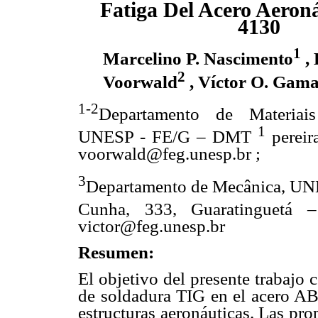
Fatiga Del Acero Aeron
4130
1
Marcelino P. Nascimento
,
2
Voorwald
, Víctor O. Gam
1-2
Departamento de Materiais
1
UNESP - FE/G – DMT
pereir
voorwald@feg.unesp.br ;
3
Departamento de Mecânica, UNE
Cunha, 333, Guaratinguetá 
victor@feg.unesp.br
Resumen:
El objetivo del presente trabajo 
de soldadura TIG en el acero ABN
estructuras aeronáuticas. Las pr