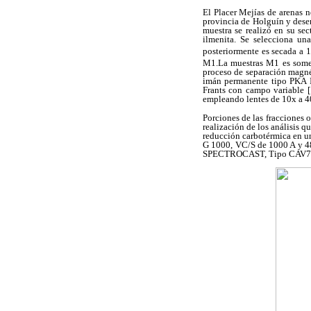
El Placer Mejías de arenas 
provincia de Holguín y dese
muestra se realizó en su sec
ilmenita. Se selecciona un
posteriormente es secada a
M1.La muestras M1 es somet
proceso de separación magné
imán permanente tipo PKA I
Frants con campo variable [
empleando lentes de 10x a 4
Porciones de las fracciones 
realización de los análisis
reducción carbotérmica en un
G 1000, VC/S de 1000 A y 48 
SPECTROCAST, Tipo CAV7A