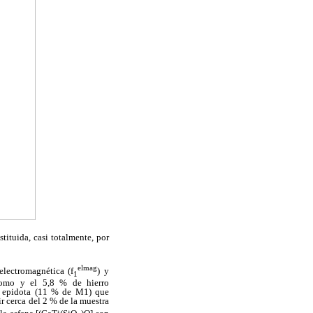
ituida, casi totalmente, por
elmag
electromagnética (f
) y
1
romo y el 5,8 % de hierro
la epidota (11 % de M1) que
ir cerca del 2 % de la muestra