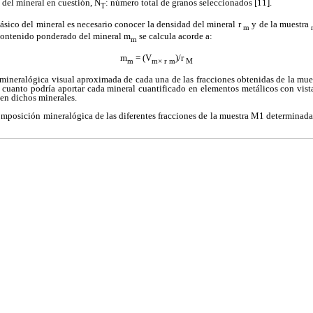
 del mineral en cuestión, N
: número total de granos seleccionados [11].
T
másico del mineral es necesario conocer la densidad del mineral r
y de la muestra
m
contenido ponderado del mineral m
se calcula acorde a:
m
m
= (V
)/r
m
m× r m
M
n mineralógica visual aproximada de cada una de las fracciones obtenidas de la mu
 cuanto podría aportar cada mineral cuantificado en elementos metálicos con vista
en dichos minerales.
omposición mineralógica de las diferentes fracciones de la muestra M1 determinada