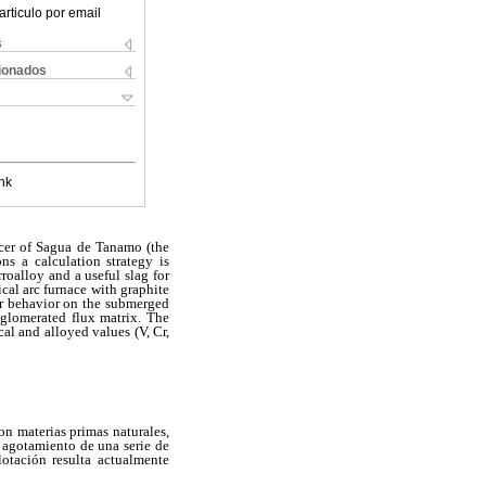
articulo por email
s
cionados
nk
acer of Sagua de Tanamo (the
ns a calculation strategy is
roalloy and a useful slag for
cal arc furnace with graphite
eir behavior on the submerged
gglomerated flux matrix. The
al and alloyed values (V, Cr,
on materias primas naturales,
l agotamiento de una serie de
otación resulta actualmente