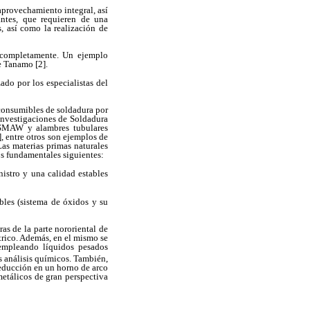
aprovechamiento integral, así
ntes, que requieren de una
, así como la realización de
o completamente. Un ejemplo
e Tanamo [2].
ado por los especialistas del
 consumibles de soldadura por
 Investigaciones de Soldadura
la SMAW y alambres tubulares
, entre otros son ejemplos de
Las materias primas naturales
os fundamentales siguientes:
istro y una calidad estables
bles (sistema de óxidos y su
as de la parte nororiental de
trico. Además, en el mismo se
 empleando líquidos pesados
s análisis químicos. También,
reducción en un horno de arco
etálicos de gran perspectiva