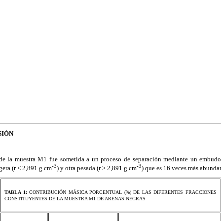
SIÓN
 de la muestra M1 fue sometida a un proceso de separación mediante un embud
-3
-3
gera (r < 2,891 g.cm
) y otra pesada (r > 2,891 g.cm
) que es 16 veces más abundan
TABLA 1:
CONTRIBUCIÓN MÁSICA PORCENTUAL (%) DE LAS DIFERENTES FRACCIONES
CONSTITUYENTES DE LA MUESTRA M1 DE ARENAS NEGRAS