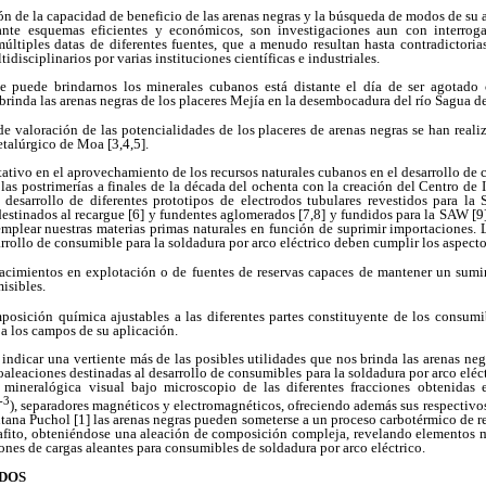
ión de la capacidad de beneficio de las arenas negras y la búsqueda de modos de su 
nte esquemas eficientes y económicos, son investigaciones aun con interroga
ltiples datas de diferentes fuentes, que a menudo resultan hasta contradictorias
isciplinarios por varias instituciones científicas e industriales.
ue puede brindarnos los minerales cubanos está distante el día de ser agotad
o brinda las arenas negras de los placeres Mejía en la desembocadura del río Sagua d
de valoración de las potencialidades de los placeres de arenas negras se han realiz
talúrgico de Moa [3,4,5].
itativo en el aprovechamiento de los recursos naturales cubanos en el desarrollo de
 las postrimerías a finales de la década del ochenta con la creación del Centro de
l desarrollo de diferentes prototipos de electrodos tubulares revestidos para 
tinados al recargue [6] y fundentes aglomerados [7,8] y fundidos para la SAW [9]
mplear nuestras materias primas naturales en función de suprimir importaciones. 
arrollo de consumible para la soldadura por arco eléctrico deben cumplir los aspect
cimientos en explotación o de fuentes de reservas capaces de mantener un sumin
isibles.
osición química ajustables a las diferentes partes constituyente de los consumi
 a los campos de su aplicación.
 indicar una vertiente más de las posibles utilidades que nos brinda las arenas negr
oaleaciones destinadas al desarrollo de consumibles para la soldadura por arco eléc
 mineralógica visual bajo microscopio de las diferentes fracciones obtenidas
-3
), separadores magnéticos y electromagnéticos, ofreciendo además sus respectivo
intana Puchol [1] las arenas negras pueden someterse a un proceso carbotérmico de 
grafito, obteniéndose una aleación de composición compleja, revelando elementos m
ones de cargas aleantes para consumibles de soldadura por arco eléctrico.
ODOS