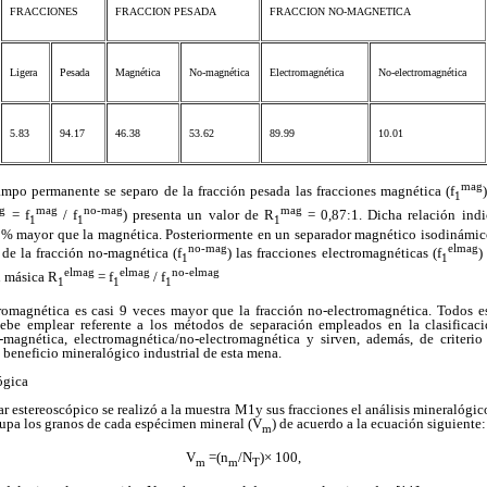
FRACCIONES
FRACCION PESADA
FRACCION NO-MAGNETICA
Ligera
Pesada
Magnética
No-magnética
Electromagnética
No-electromagnética
5.83
94.17
46.38
53.62
89.99
10.01
mag
po permanente se separo de la fracción pesada las fracciones magnética (f
1
g
mag
no-mag
mag
= f
/ f
) presenta un valor de R
= 0,87:1. Dicha relación ind
1
1
1
 % mayor que la magnética. Posteriormente en un separador magnético isodinámi
no-mag
elmag
de la fracción no-magnética (f
) las fracciones electromagnéticas (f
)
1
1
elmag
elmag
no-elmag
ón másica R
= f
/ f
1
1
1
tromagnética es casi 9 veces mayor que la fracción no-electromagnética. Todos e
debe emplear referente a los métodos de separación empleados en la clasificació
-magnética, electromagnética/no-electromagnética y sirven, además, de criterio 
beneficio mineralógico industrial de esta mena.
ógica
r estereoscópico se realizó a la muestra M1y sus fracciones el análisis mineralógico
pa los granos de cada espécimen mineral (V
) de acuerdo a la ecuación siguiente:
m
V
=(n
/N
)× 100,
m
m
T