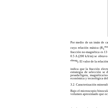
Por medio de un imán de cam
ma
cuya relación másica (R
1
fracción no-magnética es 13
0.5 A (200 kA/m) se obtuvo 
elmag
). El valor de la relaci
indica que la fracción elec
estrategia de selección se 
pesada/ligera, magnética/no
económica y tecnológica del 
3.2. Caracterización mineral
Bajo el microscopio binocula
volumen aproximado que ocu