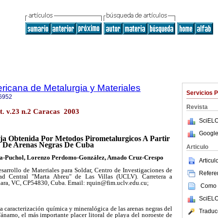
ricana de Metalurgia y Materiales
Servicios 
6952
Revista
. v.23 n.2 Caracas 2003
SciELO
Google
ja Obtenida Por Metodos Pirometalurgicos A Partir
De Arenas Negras De Cuba
Articulo
na-Puchol, Lorenzo Perdomo-González, Amado Cruz-Crespo
Articu
sarrollo de Materiales para Soldar, Centro de Investigaciones de
Referen
dad Central "Marta Abreu" de Las Villas (UCLV). Carretera a
ara, VC, CP54830, Cuba. Email: rquin@fim.uclv.edu.cu;
Como c
SciELO
a caracterización química y mineralógica de las arenas negras del
Traduc
ánamo, el más importante placer litoral de playa del noroeste de