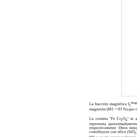
ma
La fracción magnética f
1
magnetita (M1 = 93 %) que r
La cromita "Fe Cr
O
" se 
2
4
representa aproximadamen
respectivamente. Otros min
contribuyen con sílice (SiO
2