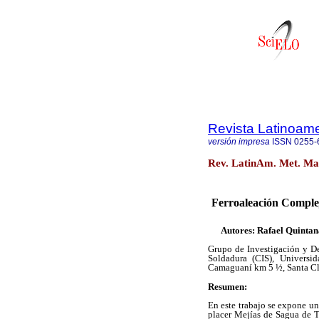
Revista Latinoame
versión impresa
ISSN
0255-
Rev. LatinAm. Met. Mat
Ferroaleación Comple
Autores: Rafael Quinta
Grupo de Investigación y De
Soldadura (CIS), Universi
Camaguaní km 5 ½, Santa Cl
Resumen:
En este trabajo se expone un
placer Mejías de Sagua de T