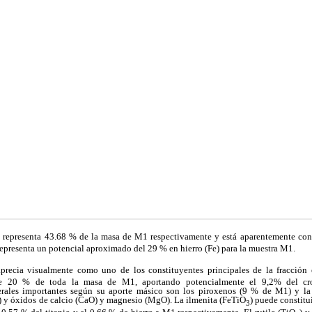
g
representa 43.68 % de la masa de M1 respectivamente y está aparentemente const
epresenta un potencial aproximado del 29 % en hierro (Fe) para la muestra M1.
aprecia visualmente como uno de los constituyentes principales de la fracción 
te 20 % de toda la masa de M1, aportando potencialmente el 9,2% del c
erales importantes según su aporte másico son los piroxenos (9 % de M1) y 
) y óxidos de calcio (CaO) y magnesio (MgO). La ilmenita (FeTiO
) puede constitu
3