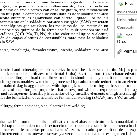
tas caracterizaciones se desarrolla una estrategia de cálculo para la
Enviar 
úrgica, que permite obtener simultáneamente, al ser procesada por
 horno de arco eléctrico con crisol de grafito, una ferroaleación
Indicadore
ia útil para la confección de consumibles de soldadura por arco
escoria obtenida es aglomerado con vidrio líquido. Los pellets
Links rela
mportamiento en la soldadura por arco sumergido (SAW), presentan
tecnológicas que satisfacen los requisitos de una matriz de un
Compartir
omposición química de la ferroaleación multicomponente está
tálicos (V, Cr, Mo, Ti, Nb) de alto valor metalúrgico y aleante,
Otros
ión de cargas aleantes de consumibles tanto para la soldadura
 la SAW.
Otros
gras, metalurgia, ferroaleaciones, escoria, soldadura por arco
Permali
hemical and mineralogical characterizations of the black sands of the Mejías pl
al placer of the northwest of oriental Cuba). Starting from these characterizatio
the metallurgical load that allows to obtain simultaneously a multicomponent fer
welding consumables, when being processed by carbothermic reduction in an electri
 obtained slag is agglomerated with liquid glass. The resulting pellets, due to th
cal and metallurgical properties that correspond with the requirements of an a
multicomponent ferroalloy is constituted by metallic elements of high metallurgic
te for the formulation of consumables for manual welding (SMAW) and SAW, as well.
llurgy, ferroaleaciones, slag, electrical arc welding
obalización, uno de los más significativos es el abastecimiento de la humanidad c
 El rápido crecimiento de la extracción de los recursos naturales ha provocado e
 numerosos, de materias primas "baratas". Se ha notado que el ritmo de su expl
incremento de las nuevas reservas, y a veces incluso el balance es negativo [1].