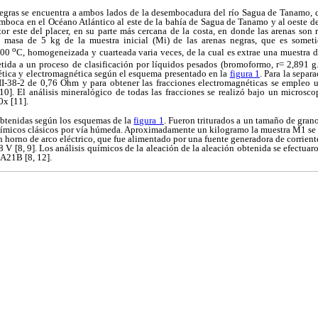
negras se encuentra a ambos lados de la desembocadura del río Sagua de Tanamo, qu
mboca en el Océano Atlántico al este de la bahía de Sagua de Tanamo y al oeste de
tor este del placer, en su parte más cercana de la costa, en donde las arenas son 
a masa de 5 kg de la muestra inicial (Mi) de las arenas negras, que es some
o
 100
C, homogeneizada y cuarteada varia veces, de la cual es extrae una muestra 
ida a un proceso de clasificación por líquidos pesados (bromoformo, r= 2,891 g
tica y electromagnética según el esquema presentado en la
figura 1
. Para la sepa
I-38-2 de 0,76 Ohm y para obtener las fracciones electromagnéticas se empleo 
10]. El análisis mineralógico de todas las fracciones se realizó bajo un microsco
0x [11].
obtenidas según los esquemas de la
figura 1
. Fueron triturados a un tamaño de gran
 químicos clásicos por vía húmeda. Aproximadamente un kilogramo la muestra M1 se
 horno de arco eléctrico, que fue alimentado por una fuente generadora de corriente
V [8, 9]. Los análisis químicos de la aleación de la aleación obtenida se efectua
21B [8, 12].