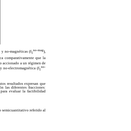
no-mag
) y no-magnéticas (f
),
1
ica comparativamente que la
co accionado a un régimen de
no-
 y no-electromagnética (f
1
stos resultados expresan que
n las diferentes fracciones:
para evaluar la factibilidad
 semicuantitativo referido al