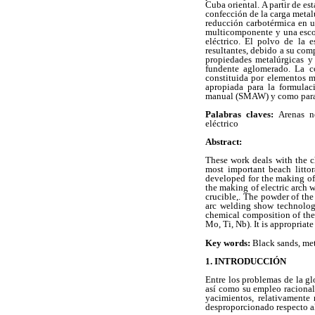
Cuba oriental. A partir de es
confección de la carga metal
reducción carbotérmica en un
multicomponente y una escor
eléctrico. El polvo de la 
resultantes, debido a su co
propiedades metalúrgicas y 
fundente aglomerado. La c
constituida por elementos me
apropiada para la formulac
manual (SMAW) y como para
Palabras claves:
Arenas ne
eléctrico
Abstract:
These work deals with the c
most important beach littor
developed for the making of 
the making of electric arch 
crucible,. The powder of the
arc welding show technologi
chemical composition of the 
Mo, Ti, Nb). It is appropria
Key words:
Black sands, meta
1. INTRODUCCIÓN
Entre los problemas de la gl
así como su empleo racional.
yacimientos, relativamente
desproporcionado respecto al 