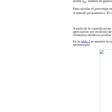
donde n
: número de granos
m
Para calcular el porcentaje 
el método picnométrico. El 
A partir de la cuantificació
apreciación por recálculo de
elementos metálicos ocultos 
En la
tabla 2
se muestra la c
microscopio.