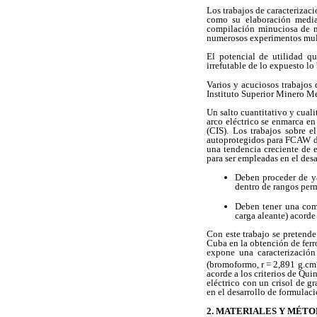
Los trabajos de caracterizac
como su elaboración media
compilación minuciosa de mú
numerosos experimentos multid
El potencial de utilidad q
irrefutable de lo expuesto l
Varios y acuciosos trabajos 
Instituto Superior Minero Me
Un salto cuantitativo y cual
arco eléctrico se enmarca en
(CIS). Los trabajos sobre e
autoprotegidos para FCAW des
una tendencia creciente de e
para ser empleadas en el des
Deben proceder de ya
dentro de rangos perm
Deben tener una comp
carga aleante) acorde
Con este trabajo se pretende
Cuba en la obtención de ferr
expone una caracterización
(bromoformo, r = 2,891 g.cm
acorde a los criterios de Qu
eléctrico con un crisol de 
en el desarrollo de formulaci
2. MATERIALES Y MÉT