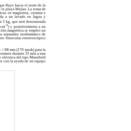
e fluye hacia el norte de la
 la playa Mejías. La toma de
ricas en magnetita, cromita e
tida a un lavado en Jagua y
de 3 kg, que será denominada
-3
.cm
) y posteriormente a un
ración magnética se empleo un
un separador isodimámico de
pio binocular estereoscópico
o < 88 mm (170 mesh) para la
 somete durante 35 min a una
 eléctrica del tipo Mansfield
ron con la ayuda de un equipo