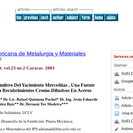
ricana de Metalurgia y Materiales
Services 
2
Journal
. vol.23 no.2 Caracas 2003
SciELO
Google
ífero Del Yacimiento Merceditas , Una Fuente
Article
a Recubrimientos Cromo-Difusivos En Aceros
Article
z* Dr. Lic. Rafael Quintana Puchol* Dr. Ing. Jesús Eduardo
lez Ruiz** Dr. Hernani Yee Madeira***
Article
 de Soldadura. UCLV.
How to 
 Desarrollo de la Fundición. Planta Mecánica.
SciELO
Automat
ca y Matemática del IPN adrianad@fim.uclv.edu.cu