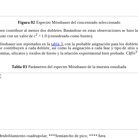
Figura 02
Espectro Mössbauer del concentrado seleccionado
eben contribuir al menos dos dobletes. Basándose en estas observaciones se hizo l
2
ste con un valor de c
= 1.0 (considerado como bueno).
Mössbauer son reportados en la
tabla 3
, con la probable asignación para los doblete
e contribuyen a cada doblete, así como la asignación a cada fase y tipo de sitio 
3
mitas, silicatos y óxidos de hierro y la relación experimental bien probada: CI(Fe
Tabla 03
Parámetros del espectro Mössbauer de la muestra estudiada
Desdoblamiento cuadrupolar; ***Semiancho de pico; ****Área.