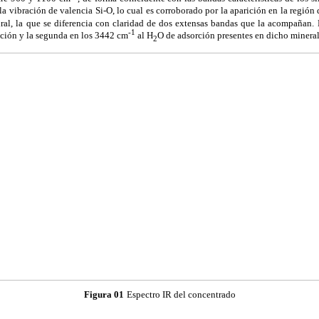
a vibración de valencia Si-O, lo cual es corroborado por la aparición en la regió
ural, la que se diferencia con claridad de dos extensas bandas que la acompañan.
-1
ución y la segunda en los 3442 cm
al H
O de adsorción presentes en dicho mineral
2
Figura 01
Espectro IR del concentrado