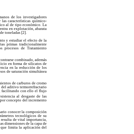
manos de los investigadores
las características químico-
gico al de tipo económico. La
entra en explotación, abarata
de toneladas [2].
to y estudiar el efecto de la
ias primas tradicionalmente
os procesos de Tratamiento
ncontrarse combinado, además
icio en forma de silicatos de
encia en la reducción de los
esos de saturación simultánea
imientos de carburos de cromo
 del aditivo termorrefractario
facilitando con ello el flujo
sistencia al desgaste de las
ón por concepto del incremento
esario conocer la composición
arámetros tecnológicos de su
resulta de vital importancia,
 las dimensiones de la capa de
 que limita la aplicación del