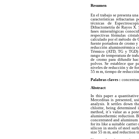
Resumen
En el trabajo se presenta una
características refractarias
técnicas de Espectroscop
Difractometría de Rayos X. 
fases mineralógicas conocid
respectivas fórmulas crista
calculado por el método de 
fuente portadora de cromo y
reducción aluminotérmica co
Térmico (ATD, TG y TGD) s
rango de temperatura de trab
de cromo para difundir hac
polvos. Se establece que p
niveles de reducción y de fo
55 m m, tiempo de reducción
Palabras claves :
concentrad
Abstract
In this paper a quantitativ
Merceditas is presented, us
analysis. It settles down t
chlorite, being determined 
method, it´s value as a pot
aluminothermic reduction. B
concentrated and aluminum is
for its like a suitable carri
silicon in steels of steel su
size 55 m m, and reduction t