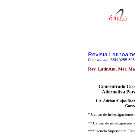
Revista Latinoame
Print version
ISSN
0255-695
Rev. LatinAm. Met. Mat
Concentrado Crom
Alternativa Par
Lic. Adrián Alujas Día
Gonzá
* Centro de Investigaciones
** Centro de investigación y
***Escuela Superior de Físi