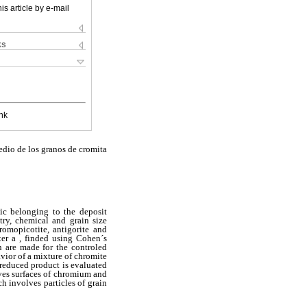
is article by e-mail
ks
nk
edio de los granos de cromita
tic belonging to the deposit
try, chemical and grain size
romopicotite, antigorite and
ter a , finded using Cohen´s
n are made for the controled
ior of a mixture of chromite
 reduced product is evaluated
sives surfaces of chromium and
ch involves particles of grain