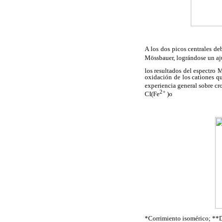
A los dos picos centrales d
Mössbauer, lográndose un aju
los resultados del espectro 
oxidación de los cationes qu
experiencia general sobre cro
2+
CI(Fe
)o
*Corrimiento isomérico; **