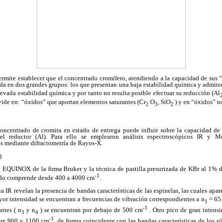
rmite establecer que el concentrado cromífero, atendiendo a la capacidad de sus “
ida en dos grandes grupos: los que presentan una baja estabilidad química y admite
evada estabilidad química y por tanto no resulta posible efectuar su reducción (Al
vide en: “óxidos” que aportan elementos saturantes (Cr
O
, SiO
) y en “óxidos” n
2
3
2
oncentrado de cromita en estado de entrega puede influir sobre la capacidad d
 el reductor (Al). Para ello se emplearon análisis espectroscópicos IR y Mö
 mediante difractometría de Rayos-X.
)
 EQUINOX de la firma Bruker y la técnica de pastilla presurizada de KBr al 1% d
-1
ado comprende desde 400 a 4000 cm
.
a IR revelan la presencia de bandas características de las espinelas, las cuales apa
or intensidad se encuentran a frecuencias de vibración correspondientes a n
= 65
1
-1
antes ( n
y n
) se encuentran por debajo de 500 cm
. Otro pico de gran intensi
3
4
-1
tre 960 y 1100 cm
, de forma coincidente con las bandas características de los si