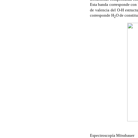
Esta banda corresponde con l
de valencia del O-H estruct
corresponde H
O de constit
2
Espectroscopía Mössbauer