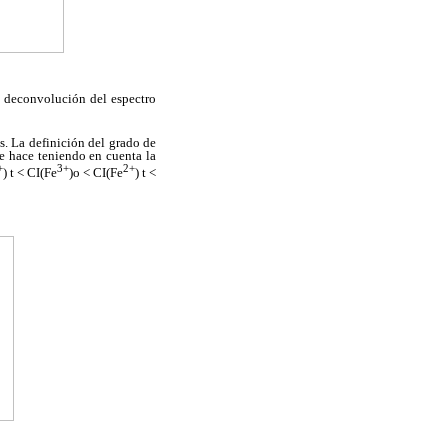
a deconvolución del espectro
s. La definición del grado de
se hace teniendo en cuenta la
+
3+
2+
) t < CI(Fe
)o < CI(Fe
) t <