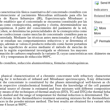
Send th
Indicators
 caracterización fásica cuantitativa del concentrado cromífero con
 perteneciente al yacimiento Merceditas utilizando para ello las
Related lin
ía de Rayos Infrarrojos (IR), Espectroscopía Mössbauer y
Se establece que el concentrado se encuentra constituido por las
Share
as como cromopicotita, antigorita y clorita, determinándose sus
loquímicas. A partir del conocimiento del parámetro de la red,
More
Cohen, se determina las potencialidades de la cromopicotita como
More
 se confeccionan cuatro mezclas de concentrado cromífero para su
ntrolada. Mediante las técnicas antes mencionadas y el Análisis
e estudian sus comportamientos reductivos y se determina el
Permali
ajo, además se valora el producto reducido como fuente portadora
ia las superficies de aceros mediante el método de mezclas de
ara la región experimental investigada se obtienen los mayores
rmación de carburos empleando la variante D, cuyas características son: diámetro m
 4 h y temperatura de reducción 960ºC.
o cromífero, reducción aluminotérmica, fórmulas cristaloquímicas.
e phasical characterization of a chromite concentrate with refractory characteris
ing for it technicals of infrared and Mössbauer spectroscopies, X-ray difractome
hat the concentrate is constituted by the phases mineralogical well-known as ch
its respective cristalochemical formulae. From the knowledge of the cell parame
ential source of chrome is estimated and four mixtures with different compositio
y means of the techniques of thermal analysis (DTA, TG and DTG) the thermal behav
 studied and the range of temperature for thermal reduction is determinated. The
er of chrome in the thermodifusive treatment saturating mixtures for the thermodifu
rfaces in the powder mixture method. The best results are obtained for a variant whi
ime 4 hours at 960ºC.