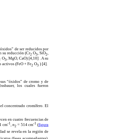
óxidos” de ser reducidos por
n su reducción (Cr
O
, SiO
,
2
3
2
O
, MgO, CaO) [4,10] . A su
2
3
o activos (FeO + Fe
O
) [4].
2
3
e sus “óxidos” de cromo y de
ssbauer, los cuales fueron
el concentrado cromífero. El
recen en cuatro frecuencias de
-1
-1
1 cm
, n
= 514 cm
(
figura
2
dad se revela en la región de
licatos (fases acompañantes).