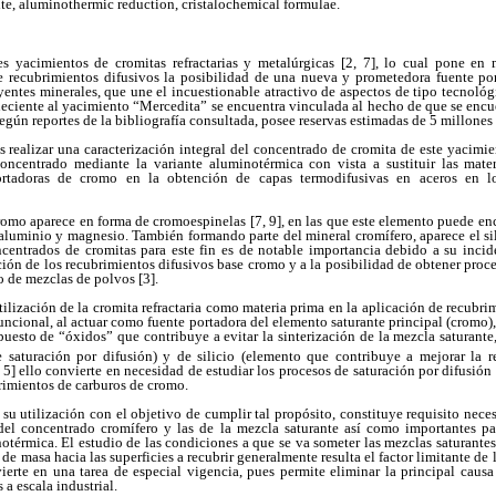
ite, aluminothermic reduction, cristalochemical formulae.
s yacimientos de cromitas refractarias y metalúrgicas [2, 7], lo cual pone en 
e recubrimientos difusivos la posibilidad de una nueva y prometedora fuente por 
uyentes minerales, que une el incuestionable atractivo de aspectos de tipo tecnoló
neciente al yacimiento “Mercedita” se encuentra vinculada al hecho de que se encu
egún reportes de la bibliografía consultada, posee reservas estimadas de 5 millones 
es realizar una caracterización integral del concentrado de cromita de este yacimien
oncentrado mediante la variante aluminotérmica con vista a sustituir las mater
ortadoras de cromo en la obtención de capas termodifusivas en aceros en l
cromo aparece en forma de cromoespinelas [7, 9], en las que este elemento puede e
aluminio y magnesio. También formando parte del mineral cromífero, aparece el sil
entrados de cromitas para este fin es de notable importancia debido a su incid
ción de los recubrimientos difusivos base cromo y a la posibilidad de obtener proc
 de mezclas de polvos [3].
utilización de la cromita refractaria como materia prima en la aplicación de recubr
uncional, al actuar como fuente portadora del elemento saturante principal (cromo),
to de “óxidos” que contribuye a evitar la sinterización de la mezcla saturante, 
 saturación por difusión) y de silicio (elemento que contribuye a mejorar la re
4, 5] ello convierte en necesidad de estudiar los procesos de saturación por difusi
brimientos de carburos de cromo.
r su utilización con el objetivo de cumplir tal propósito, constituye requisito nec
 del concentrado cromífero y las de la mezcla saturante así como importantes p
térmica. El estudio de las condiciones a que se va someter las mezclas saturantes 
 de masa hacia las superficies a recubrir generalmente resulta el factor limitante de
vierte en una tarea de especial vigencia, pues permite eliminar la principal causa
a escala industrial.