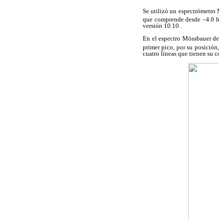
Se utilizó un espectrómetro
que comprende desde –4.0 h
versión 10.10 .
En el espectro Mössbauer de
primer pico, por su posición
cuatro líneas que tienen su c