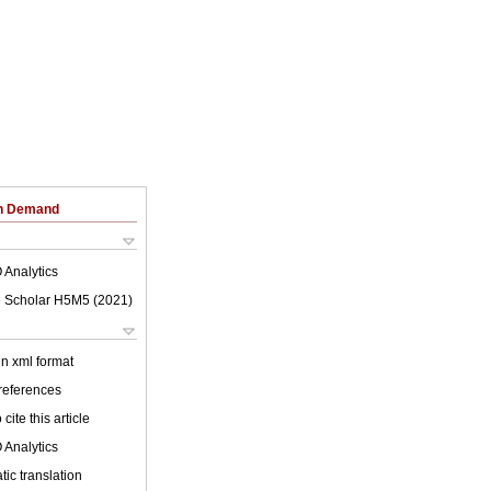
on Demand
 Analytics
 Scholar H5M5 (
2021
)
 in xml format
 references
cite this article
 Analytics
ic translation