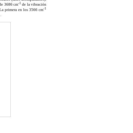
-1
n de 3686 cm
de la vibración
-1
 La primera en los 3566 cm
.