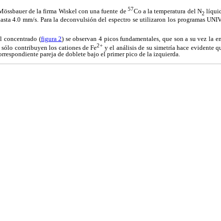
57
 Mössbauer de la firma Wiskel con una fuente de
Co a la temperatura del N
líqui
2
asta 4.0 mm/s. Para la deconvulsión del espectro se utilizaron los programas 
l concentrado (
figura 2
) se observan 4 picos fundamentales, que son a su vez la en
2+
, sólo contribuyen los cationes de Fe
y el análisis de su simetría hace evidente 
orrespondiente pareja de doblete bajo el primer pico de la izquierda.