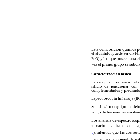
Esta composición química pe
el aluminio, puede ser divid
FeO) y los que poseen una el
vez el primer grupo se subdi
Caracterización fásica
La composición fásica del c
silicio de reaccionar con
complementados y precisados
Espectroscopía Infrarroja (IR
Se utilizó un equipo modelo
rango de frecuencias emple
Los análisis de espectroscopi
vibración. Las bandas de may
1
), mientras que las dos rest
frecuencias comprendida en