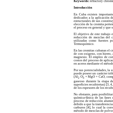
Keywords:
refractory chrom
Introducción
En Cuba existen importante
dedicados a la aplicación d
estructurales de sus constit
elección de la cromita perte
el proceso en general y que s
El objetivo de este trabajo 
reducción de mezclas del c
utilizadas como fuentes p
Termoquímico.
En las cromitas cubanas el 
de con oxigeno, con hierro, 
magnesio. El empleo de conc
costos del proceso de aplica
en aceros mediante el método
Por sus potencialidades, la 
puede poseer un carácter trif
(Al
O
+ MgO + CaO, compues
2
3
gaseoso durante la etapa de
superficies recubiertas) [3, 
de los espesores de los recu
No obstante, para posibilita
química-fásica de las fases
proceso de reducción alumino
debido a que la transferencia
carburos [4], lo cual la con
método de mezclas de polvos 