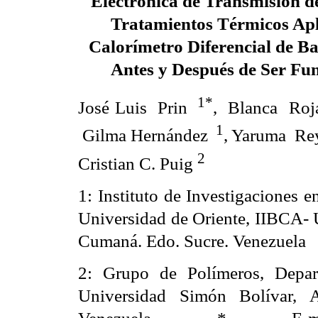
Electrónica de Transmisión de
Tratamientos Térmicos Apl
Calorímetro Diferencial de B
Antes y Después de Ser Fu
1*
José Luis
Prin
,
Blanca
Roj
1
Gilma Hernández
, Yaruma
Re
2
Cristian C. Puig
1: Instituto de Investigaciones 
Universidad de Oriente, IIBCA- 
Cumaná. Edo. Sucre. Venezuela
2: Grupo de Polímeros, Depar
Universidad Simón Bolívar, 
Venezuela
* E-