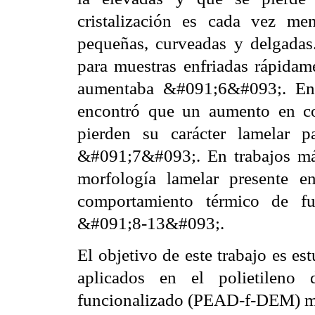
cristalización es cada vez m
pequeñas, curveadas y delgadas
para muestras enfriadas rápidam
aumentaba &#091;6&#093;. En 
encontró que un aumento en co
pierden su carácter lamelar pa
&#091;7&#093;. En trabajos más 
morfología lamelar presente e
comportamiento térmico de f
&#091;8-13&#093;.
El objetivo de este trabajo es est
aplicados en el polietileno
funcionalizado (PEAD-f-DEM) 