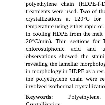
polyethylene chain (HDPE-f-
treatments were used. Two of th
crystallizations at 120°C fo
temperature using either rapid or
in cooling HDPE from the melt u
20°C/min). Thin sections for 
chlorosulphonic acid and u
observations showed the stain
revealing the lamellar morph
in morphology in HDPE as a resu
the polyethylene chain were re
involved isothermal crystallizat
Keywords
:
Polyethylene
Crystallization.