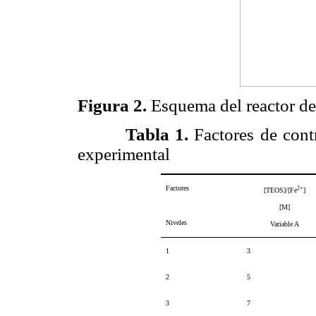
Figura 2.
Esquema del reactor de 
Tabla 1
.
Factores de contr
experimental
Factores
2+
[TEOS]/[Fe
]
[M]
Niveles
Variable A
1
3
2
5
3
7