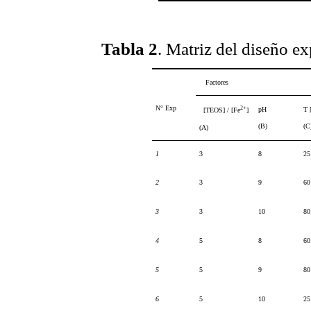
Tabla 2
. Matriz del diseño e
Factores
N° Exp
2+
pH
T 
[TEOS] / [Fe
]
(B)
(C
(A)
1
3
8
25
2
3
9
60
3
3
10
80
4
5
8
60
5
5
9
80
6
5
10
25