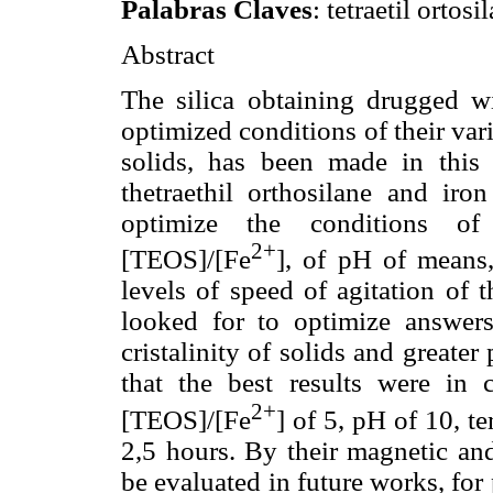
Palabras Claves
: tetraetil ortosi
Abstract
The silica obtaining drugged wi
optimized conditions of their var
solids, has been made in this 
thetraethil orthosilane and iron
optimize the conditions of 
2+
[TEOS]/[Fe
], of pH of means,
levels of speed of agitation of 
looked for to optimize answers 
cristalinity of solids and greate
that the best results were in c
2+
[TEOS]/[Fe
] of 5, pH of 10, t
2,5 hours. By their magnetic and
be evaluated in future works, for 