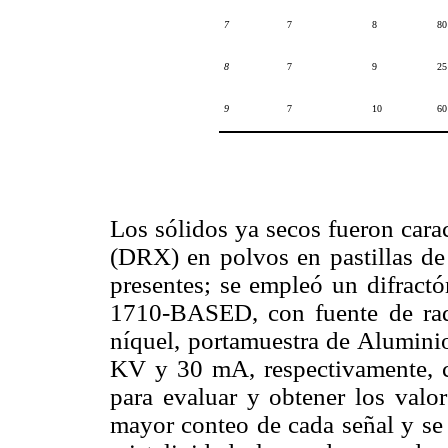
7
7
8
80
8
7
9
25
9
7
10
60
Los sólidos ya secos fueron cara
(DRX) en polvos en pastillas de K
presentes; se empleó un difrac
1710-BASED, con fuente de ra
níquel, portamuestra de Aluminio
KV y 30 mA, respectivamente, c
para evaluar y obtener los valor
mayor conteo de cada señal y se