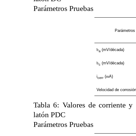
Parámetros Pruebas
Parámetros
b
(mV/década)
a
b
(mV/década)
c
i
(
m
A)
cerr
Velocidad de corrosió
Tabla 6
: Valores de corriente y
latón PDC
Parámetros Pruebas