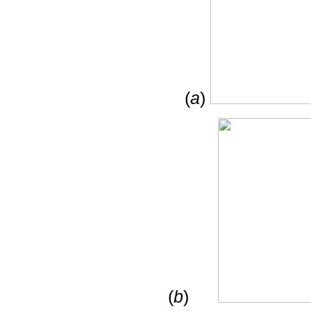
(
a
)
(
b
)