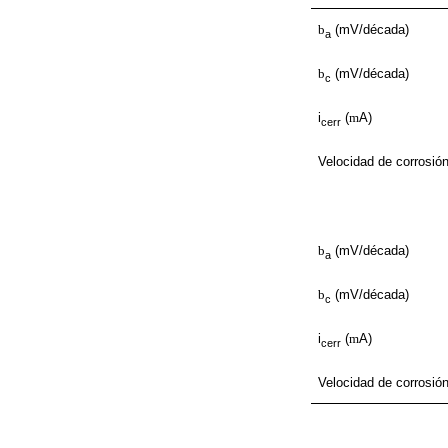
b
(mV/década)
a
b
(mV/década)
c
i
(
m
A)
cerr
Velocidad de corrosió
b
(mV/década)
a
b
(mV/década)
c
i
(
m
A)
cerr
Velocidad de corrosió