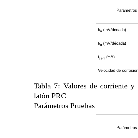
Parámetros
b
(mV/década)
a
b
(mV/década)
c
i
(
m
A)
cerr
Velocidad de corrosió
Tabla 7
: Valores de corriente y
latón PRC
Parámetros Pruebas
Parámetros