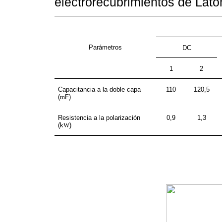
electrorecubrimientos de Lató
Parámetros
DC
1
2
Capacitancia a la doble capa
110
120,5
(
m
F)
Resistencia a la polarización
0,9
1,3
(k
W
)