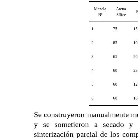
Mezcla
Arena
B
Nº
Sílice
1
75
15
2
85
10
3
65
20
4
60
23
5
60
12
6
60
16
Se construyeron manualmente mol
y se sometieron a secado y a
sinterización parcial de los com