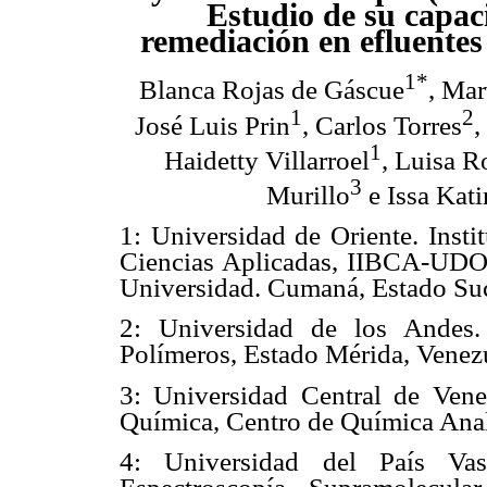
Estudio de su capac
remediación en efluentes
1*
Blanca Rojas de Gáscue
, Mar
1
2
José Luis Prin
, Carlos Torres
,
1
Haidetty Villarroel
, Luisa R
3
Murillo
e Issa Kat
1: Universidad de Oriente. Insti
Ciencias Aplicadas, IIBCA-UDO,
Universidad. Cumaná, Estado Suc
2: Universidad de los Andes
Polímeros, Estado Mérida, Venez
3: Universidad Central de Vene
Química, Centro de Química Analí
4: Universidad del País Va