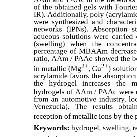
of the obtained gels with Fourie
IR). Additionally, poly (acrylam
were synthesized and characteri
networks (IPNs). Absorption st
aqueous solutions were carried 
(swelling) when the concentr
percentage of MBAAm decreased
ratio, AAm / PAAc showed the bes
2+
2+
in metallic (Mg
, Cu
) solutio
acrylamide favors the absorption
the hydrogel increases the 
hydrogels of AAm / PAAc were us
from an automotive industry, loc
Venezuela). The results obtai
reception of metallic ions by the
Keywords:
hydrogel, swelling, r