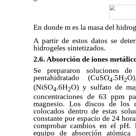
En donde m es la masa del hidrog
A partir de estos datos se dete
hidrogeles sintetizados.
2.6. Absorción de iones metálic
Se prepararon soluciones de 
pentahidratado (CuSO
.5H
O)
4
2
(NiSO
.6H
O) y sulfato de ma
4
2
concentraciones de 63 ppm pa
magnesio. Los discos de los d
colocados dentro de estas solu
constante por espacio de 24 hora
comprobar cambios en el pH. L
equipo de absorción atómic