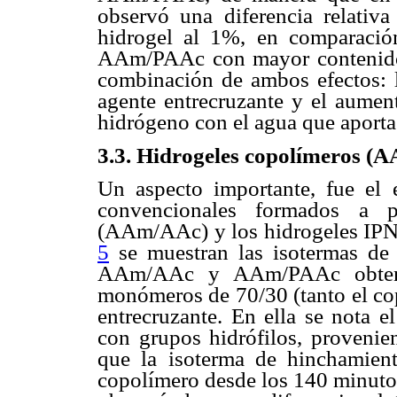
observó una diferencia relati
hidrogel al 1%, en comparación
AAm/PAAc con mayor contenido
combinación de ambos efectos: l
agente entrecruzante y el aument
hidrógeno con el agua que aport
3.3. Hidrogeles copolímeros 
Un aspecto importante, fue el 
convencionales formados a pa
(AAm/AAc) y los hidrogeles IP
5
se muestran las isotermas de 
AAm/AAc y AAm/PAAc obtenid
monómeros de 70/30 (tanto el co
entrecruzante. En ella se nota e
con grupos hidrófilos, provenien
que la isoterma de hinchamien
copolímero desde los 140 minutos 