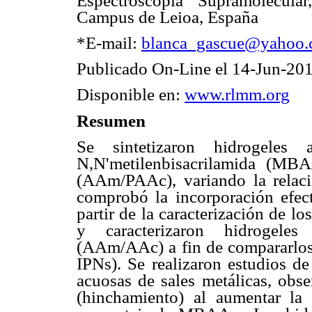
Espectroscopía Supramolecula
Campus de Leioa, España
*E-mail:
blanca_gascue@yahoo
Publicado On-Line el 14-Jun-20
Disponible en:
www.rlmm.org
Resumen
Se sintetizaron hidrogeles
N,N'metilenbisacrilamida (MBA
(AAm/PAAc), variando la relaci
comprobó la incorporación efe
partir de la caracterización de l
y caracterizaron hidrogeles 
(AAm/AAc) a fin de compararlos 
IPNs). Se realizaron estudios d
acuosas de sales metálicas, obs
(hinchamiento) al aumentar la