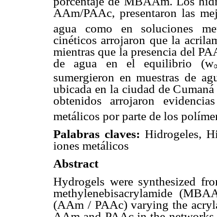
porcentaje de MBAAm. Los hidro
AAm/PAAc, presentaron las mejo
agua como en soluciones met
cinéticos arrojaron que la acrila
mientras que la presencia del PA
de agua en el equilibrio (w
sumergieron en muestras de ag
ubicada en la ciudad de Cumaná (
obtenidos arrojaron evidencia
metálicos por parte de los políme
Palabras claves:
Hidrogeles, Hi
iones metálicos
Abstract
Hydrogels were synthesized fr
methylenebisacrylamide (MBAAm
(AAm / PAAc) varying the acryla
AAm and PAAc in the networks w