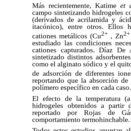
Más recientemente, Katime
et 
campo sintetizando hidrogeles co
(derivados de acrilamida y ácido
itacónico), entre otros. Ellos 
2+
2+
cationes metálicos (Cu
, Zn
estudiado las condiciones neces
cationes capturados. Díaz D
sintetizado distintos adsorbente
como el alginato sódico y el qui
de adsorción de diferentes ion
reportando que la absorción de 
polímero específico en cada caso.
El efecto de la temperatura 
hidrogeles obtenidos a partir
reportado por Rojas de G
comportamiento termohinchable.
Todos estos estudios apuntan a