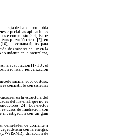
a energía de banda prohibida
rés especial las aplicaciones
n este compuesto [2-4]. Entre
tivos piezoeléctricos [7], en
[10], en ventana óptica para
ción de emisores de luz en la
 abundante en la naturaleza,
s, la evaporación [17,18], el
rosión iónica o pulverización
 método simple, poco costoso,
ás es compatible con sistemas
caciones en la estructura del
dades del material, que no es
onductores [24]. Los efectos
s estudios de irradiación con
e investigación con un gran
as densidades de corriente a
 dependencia con la energía.
n (UV-VIS-NIR), difracción de