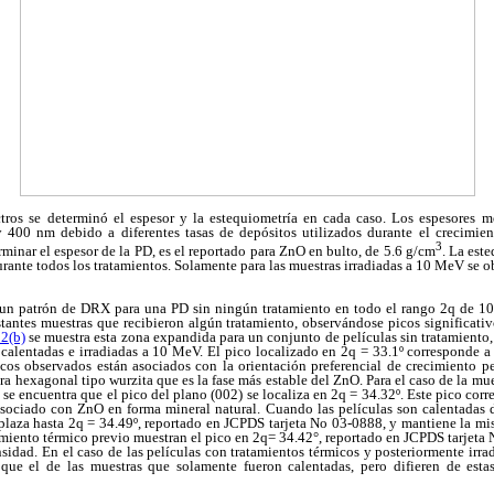
tros se determinó el espesor y la estequiometría en cada caso. Los espesores 
 400 nm debido a diferentes tasas de depósitos utilizados durante el crecimien
3
rminar el espesor de la PD, es el reportado para ZnO en bulto, de 5.6 g/cm
. La est
urante todos los tratamientos. Solamente para las muestras irradiadas a 10 MeV se 
un patrón de DRX para una PD sin ningún tratamiento en todo el rango 2
q
de 10°
stantes muestras que recibieron algún tratamiento, observándose picos significati
 2(b)
se muestra esta zona expandida para un conjunto de películas sin tratamiento, 
calentadas e irradiadas a 10 MeV. El pico localizado en 2
q
= 33.1º corresponde a 
icos observados están asociados con la orientación preferencial de crecimiento pe
ra hexagonal tipo wurzita que es la fase más estable del ZnO. Para el caso de la mue
 se encuentra que el pico del plano (002) se localiza en 2
q
= 34.32º. Este pico corr
ociado con ZnO en forma mineral natural. Cuando las películas son calentadas 
plaza hasta 2
q
= 34.49º, reportado en JCPDS tarjeta No 03-0888, y mantiene la mis
tamiento térmico previo muestran el pico en 2
q
= 34.42°, reportado en JCPDS tarjet
sidad. En el caso de las películas con tratamientos térmicos y posteriormente irra
que el de las muestras que solamente fueron calentadas, pero difieren de est