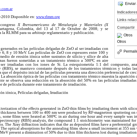
Enviar 
.com.ar
Indicadore
n-2010 Disponible en:
www.rlmm.org
Links rela
congreso 
X Iberoamericano de Metalurgia y Materiales (X
Compartir
Cartagena, Colombia, del 13 al 17 de Octubre de 2008; y se
 a la RLMM para su arbitraje reglamentario y publicación.
Otros
Otros
s generados en las películas delgadas de ZnO al ser irradiadas con
Permali
de 6, 8 y 10 MeV. Las películas de ZnO con espesores entre 100 y
edio de erosión iónica sobre sustratos de silicio y sílice de alta
unas fueron sometidas a un tratamiento térmico a 500ºC en aire
ser irradiadas con los iones de Si. La estequiometría 1:1 del compuesto, an
 (RBS), se mantuvo constante después de los tratamientos térmicos y todas las 
 que el depósito inicial de las películas presenta una dirección preferencial de cr
ón. La absorción óptica de las películas con tratamiento térmico muestra la aparició
te se observa una reducción en la absorción del 50% en las películas irradiada
r de película durante este tratamiento de irradiación.
ón iónica, Películas delgadas, Irradiación
terization of the effects generated in ZnO thin films by irradiating them with silico
thickness between 100 to 400 nm were produced by RF-magnetron sputtering on si
n, some films were heated at 500ºC in air during one hour and every sample was ir
pectroscopy (RBS) analysis, the compound 1:1 stoichiometry was maintained for a
ns. The Xray diffraction indicates that the as deposited films have a preferential 
ns. The optical absorptions for the annealing films show a small increment at 355 nm
0 MeV present a diminution of 50% due to thin film thickness lost during irradiation