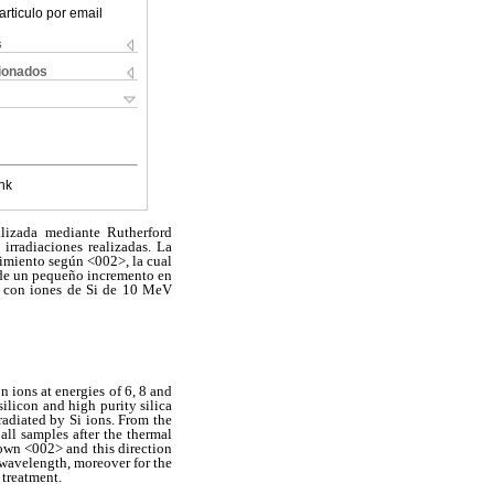
articulo por email
s
cionados
nk
alizada mediante Rutherford
irradiaciones realizadas. La
ecimiento según <002>, la cual
n de un pequeño incremento en
s con iones de Si de 10 MeV
n ions at energies of 6, 8 and
licon and high purity silica
radiated by Si ions. From the
ll samples after the thermal
grown <002> and this direction
 wavelength, moreover for the
 treatment.