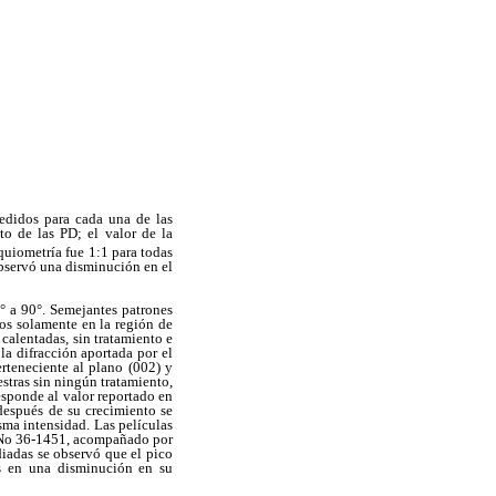
medidos para cada una de las
to de las PD; el valor de la
equiometría fue 1:1 para todas
observó una disminución en el
 a 90°. Semejantes patrones
vos solamente en la región de
calentadas, sin tratamiento e
la difracción aportada por el
rteneciente al plano (002) y
stras sin ningún tratamiento,
esponde al valor reportado en
después de su crecimiento se
ma intensidad. Las películas
a No 36-1451, acompañado por
diadas se observó que el pico
as en una disminución en su