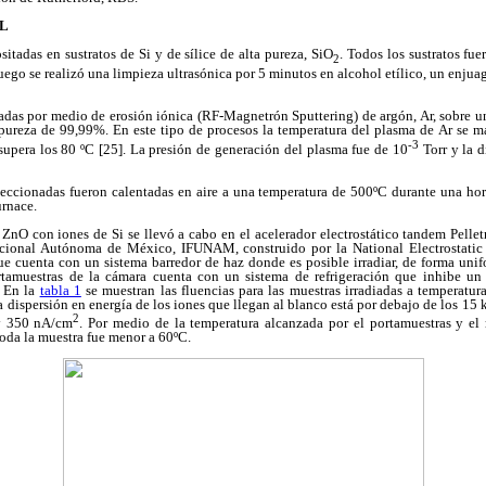
AL
tadas en sustratos de Si y de sílice de alta pureza, SiO
. Todos los sustratos fu
2
ego se realizó una limpieza ultrasónica por 5 minutos en alcohol etílico, un enju
tadas por medio de erosión iónica (RF-Magnetrón Sputtering) de argón, Ar, sobre u
ureza de 99,99%. En este tipo de procesos la temperatura del plasma de Ar se m
-3
 supera los 80 ºC [25]. La presión de generación del plasma fue de 10
Torr y la d
eccionadas fueron calentadas en aire a una temperatura de 500ºC durante una ho
rnace.
 ZnO con iones de Si se llevó a cabo en el acelerador electrostático tandem Pelle
acional Autónoma de México, IFUNAM, construido por la National Electrostati
ue cuenta con un sistema barredor de haz donde es posible irradiar, de forma uni
rtamuestras de la cámara cuenta con un sistema de refrigeración que inhibe un
. En la
tabla 1
se muestran las fluencias para las muestras irradiadas a temperatu
 dispersión en energía de los iones que llegan al blanco está por debajo de los 15 k
2
y 350 nA/cm
. Por medio de la temperatura alcanzada por el portamuestras y el r
oda la muestra fue menor a 60ºC.