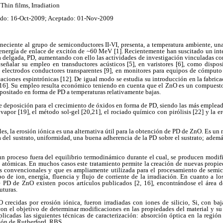
 Thin films, Irradiation
do: 16-Oct-2009; Aceptado: 01-Nov-2009
eneciente al grupo de semiconductores II-VI, presenta, a temperatura ambiente, un
 energía de enlace de excitón de ~60 MeV [1]. Recientemente han suscitado un inte
 delgada, PD, aumentando con ello las actividades de investigación vinculadas co
señalar su empleo en transductores acústicos [5], en varistores [6], como disposi
o electrodos conductores transparentes [9], en monitores para equipos de cómputo 
icaciones espintrónicas [12]. De igual modo se estudia su introducción en la fabrica
-16]. Su empleo resulta económico teniendo en cuenta que el ZnO es un compuesto
positado en forma de PD a temperaturas relativamente bajas.
de deposición para el crecimiento de óxidos en forma de PD, siendo las más empleada
vapor [19], el método sol-gel [20,21], el rociado químico con pirólisis [22] y la e
les, la erosión iónica es una alternativa útil para la obtención de PD de ZnO. Es un
 del sustrato, uniformidad, una buena adherencia de la PD sobre el sustrato; adem
un proceso fuera del equilibrio termodinámico durante el cual, se producen modifi
s atómicas. En muchos casos este tratamiento permite la creación de nuevas propie
 convencionales y que es ampliamente utilizada para el procesamiento de semic
 de ion, energía, fluencia y flujo de corriente de la irradiación. En cuanto a lo
 PD de ZnO existen pocos artículos publicados [2, 16], encontrándose el área d
uturas.
 crecidas por erosión iónica, fueron irradiadas con iones de silicio, Si, con baj
on el objetivo de determinar modificaciones en las propiedades del material y su
licadas las siguientes técnicas de caracterización: absorción óptica en la regió
ión de Rutherford, RBS.