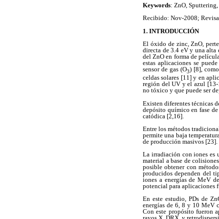
Keywords
: ZnO, Sputtering,
Recibido: Nov-2008; Revisa
1. INTRODUCCIÓN
El óxido de zinc, ZnO, pert
directa de 3.4 eV y una alta
del ZnO en forma de película
estas aplicaciones se puede 
sensor de gas (O
) [8], com
3
celdas solares [11] y en apl
región del UV y el azul [13
no tóxico y que puede ser de
Existen diferentes técnicas 
depósito químico en fase de 
catódica [2,16].
Entre los métodos tradiciona
permite una baja temperatura
de producción masivos [23].
La irradiación con iones es 
material a base de colisione
posible obtener con métodos
producidos dependen del tipo
iones a energías de MeV de
potencial para aplicaciones f
En este estudio, PDs de ZnO
energías de 6, 8 y 10 MeV c
Con este propósito fueron ap
rayos X, DRX, y retrodispers