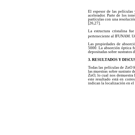
El espesor de las película
acelerador. Parte de los ion
partículas con una resolució
[26,27].
La estructura cristalina 
perteneciente al IFUNAM. Uti
Las propiedades de absorci
5000. La absorción óptica f
depositadas sobre sustratos d
3. RESULTADOS Y DISCU
Todas las películas de ZnO f
las muestras sobre sustrato 
ZnO, lo cual nos demuestra l
este resultado está en corr
indican la localización en el 