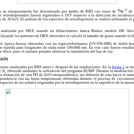
4
+2
s y su estequiometría fue determinado por medio de RBS con iones de
He
de 
es retrodispersados fueron registrados a 165º respecto a la dirección de incidenc
n de 30 keV. El análisis de los espectros de retrodispersión se realizó utilizand
fue analizada por DRX, usando un difractómetro marca Bruker, modelo D8- Ad
lizando los patrones de DRX obtenidos se calculó el tamaño de grano usando la fó
ón óptica fueron obtenidas con un espectrofotómetro (UV-VIS-NIR) de doble h
ue barrida para longitudes de onda entre 190-800 nm. En este caso fueron estudia
e sílice, pues el sustrato permite observar la transmisión del haz de luz.
SIÓN
ueron analizadas por RBS antes y después de las irradiaciones. En la
figura 1
se mu
de Si, obtenido mediante la utilización del programa RUMP. Durante la modelación
a formación de una PD de ZnO estequiométrica, sin difusión de esta hacia el sust
espondencia con las bajas temperaturas obtenidas durante el proceso de crecimien
espectro de las señales originadas por la retrodispersión en la superficie de la muest