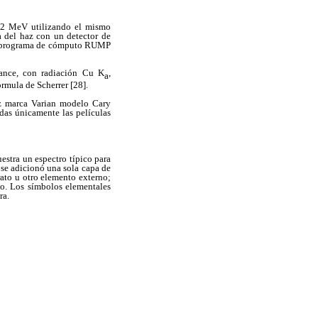
2 MeV utilizando el mismo
ia del haz con un detector de
o el programa de cómputo RUMP
vance, con radiación Cu K
,
a
rmula de Scherrer [28].
az marca Varian modelo Cary
das únicamente las películas
estra un espectro típico para
 se adicionó una sola capa de
rato u otro elemento externo;
to. Los símbolos elementales
ra.