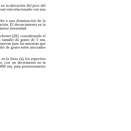
en la ubicación del pico del
 cual está relacionado con una
debe a una disminución de la
ación. El decrecimiento en la
 menor intensidad.
cherrer [28], considerando el
un tamaño de grano de 5 nm,
bservan para las muestras que
maño de grano estén asociados
n la línea (a), los espectros
ve, con un decremento en la
 400 nm, para posteriormente