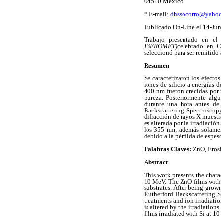
04510 México.
* E-mail:
dhssocorro@yahoo
Publicado On-Line el 14-Ju
Trabajo presentado en el 
IBEROMET)
celebrado en 
seleccionó para ser remitido
Resumen
Se caracterizaron los efecto
iones de silicio a energías 
400 nm fueron crecidas por m
pureza. Posteriormente alg
durante una hora antes de 
Backscattering Spectroscopy
difracción de rayos X muestra
es alterada por la irradiaci
los 355 nm; además solamen
debido a la pérdida de espeso
Palabras Claves:
ZnO, Erosi
Abstract
This work presents the charac
10 MeV. The ZnO films with 
substrates. After being grow
Rutherford Backscattering S
treatments and ion irradiatio
is altered by the irradiatio
films irradiated with Si at 1