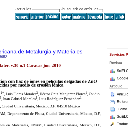
ricana de Metalurgia y Materiales
Servicios 
6952
Revista
ater. v.30 n.1 Caracas jun. 2010
SciELO
Google
ación con haz de iones en películas delgadas de ZnO
cidas por medio de erosión iónica
Articulo
1*
2
1
o
, Luis Flores Morales
, Héctor Cruz-Manjarrez Flores
, Ovidio
Articu
3
1
1
, Juan Gabriel Morales
, Luis Rodríguez Fernández
Referen
M, Ciudad Universitaria, México, D.F., 04510 México
Como c
AM, Departamento de Física, Ciudad Universitaria, México, D.F.,
SciELO
Traduc
iones en Materiales, UNAM, Ciudad Universitaria, México, D.F.,