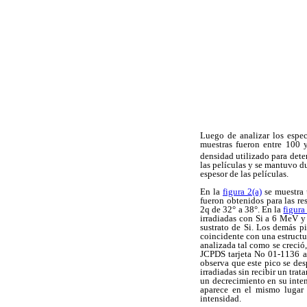
Luego de analizar los espec
muestras fueron entre 100 y
densidad utilizado para dete
las películas y se mantuvo d
espesor de las películas.
En la
figura 2(a)
se muestra 
fueron obtenidos para las re
2
q
de 32° a 38°. En la
figura
irradiadas con Si a 6 MeV y 
sustrato de Si. Los demás p
coincidente con una estructu
analizada tal como se creció,
JCPDS tarjeta No 01-1136 as
observa que este pico se des
irradiadas sin recibir un tra
un decrecimiento en su inten
aparece en el mismo lugar 
intensidad.