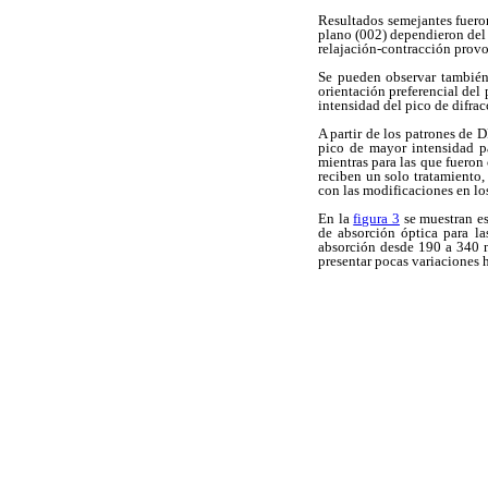
Resultados semejantes fuero
plano (002) dependieron del t
relajación-contracción provoc
Se pueden observar también 
orientación preferencial del
intensidad del pico de difrac
A partir de los patrones de 
pico de mayor intensidad p
mientras para las que fueron
reciben un solo tratamiento,
con las modificaciones en l
En la
figura 3
se muestran es
de absorción óptica para l
absorción desde 190 a 340 n
presentar pocas variaciones 