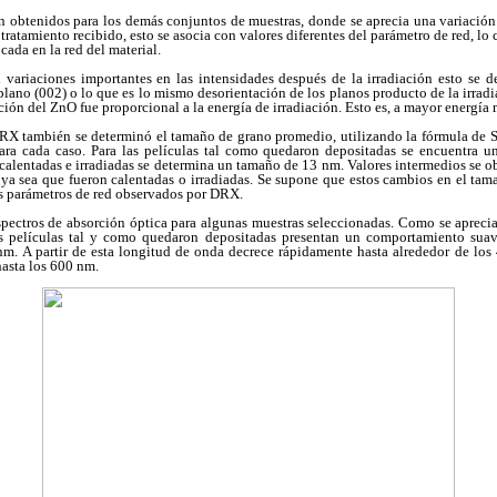
n obtenidos para los demás conjuntos de muestras, donde se aprecia una variación 
ratamiento recibido, esto se asocia con valores diferentes del parámetro de red, lo
ada en la red del material.
variaciones importantes en las intensidades después de la irradiación esto se 
 plano (002) o lo que es lo mismo desorientación de los planos producto de la irradi
ción del ZnO fue proporcional a la energía de irradiación. Esto es, a mayor energía
DRX también se determinó el tamaño de grano promedio, utilizando la fórmula de S
ara cada caso. Para las películas tal como quedaron depositadas se encuentra 
 calentadas e irradiadas se determina un tamaño de 13 nm. Valores intermedios se o
 ya sea que fueron calentadas o irradiadas. Se supone que estos cambios en el ta
os parámetros de red observados por DRX.
pectros de absorción óptica para algunas muestras seleccionadas. Como se aprecia e
as películas tal y como quedaron depositadas presentan un comportamiento sua
m. A partir de esta longitud de onda decrece rápidamente hasta alrededor de los
hasta los 600 nm.