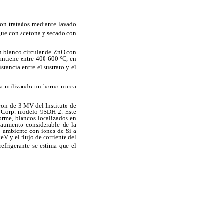
eron tratados mediante lavado
ague con acetona y secado con
n blanco circular de ZnO con
antiene entre 400-600 ºC, en
istancia entre el sustrato y el
ra utilizando un horno marca
tron de 3 MV del Instituto de
c Corp. modelo 9SDH-2. Este
forme, blancos localizados en
 aumento considerable de la
ra ambiente con iones de Si a
eV y el flujo de corriente del
efrigerante se estima que el