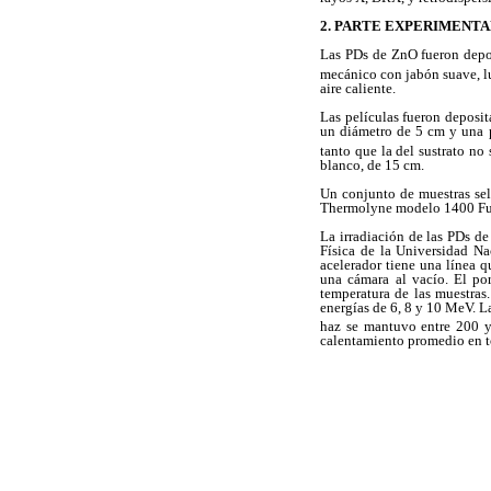
2. PARTE EXPERIMENT
Las PDs de ZnO fueron deposi
mecánico con jabón suave, lu
aire caliente.
Las películas fueron deposi
un diámetro de 5 cm y una p
tanto que la del sustrato no
blanco, de 15 cm.
Un conjunto de muestras sel
Thermolyne modelo 1400 Fu
La irradiación de las PDs de
Física de la Universidad N
acelerador tiene una línea q
una cámara al vacío. El po
temperatura de las muestras
energías de 6, 8 y 10 MeV. La
haz se mantuvo entre 200 
calentamiento promedio en t