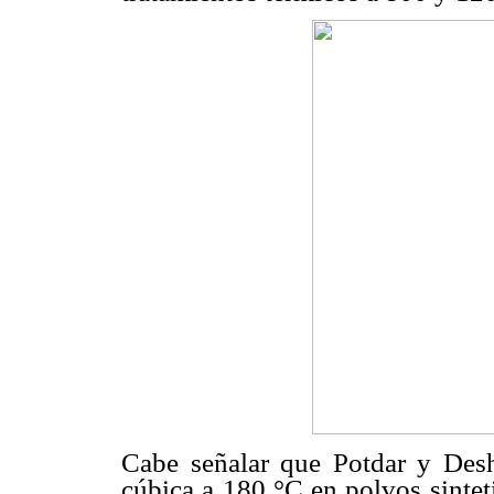
Cabe señalar que Potdar y Desh
cúbica a 180 °C en polvos sintet