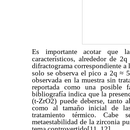
Es importante acotar que la
característicos, alrededor de 2
q
difractograma correspondiente a l
≈
solo se observa el pico a 2
q
50
observada en la muestra sin trat
reportada como una posible fa
bibliografía indica que la presen
(t-ZrO2) puede deberse, tanto a
como al tamaño inicial de las
tratamiento térmico. Cabe s
metaestabilidad de la zirconia p
tema controvertido[11, 12].