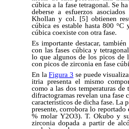
cúbica a la fase tetragonal. Se h
deberse a esfuerzos asociados 
Khollan y col. [5] obtienen resu
cúbica es estable hasta 800 °C y
cúbica coexiste con otra fase.
Es importante destacar, también 
con las fases cúbica y tetragona
lo que algunos de los picos de l
con picos de zirconia en fase cúb
En la
Figura 3
se puede visualiz
itria presenta el mismo compor
como a las dos temperaturas de 
difractogramas revelan una fase 
característicos de dicha fase. La 
presente, corrobora lo reportado e
% molar Y2O3). T. Okubo y sus
zirconia dopada a partir de alc