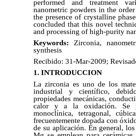
performed and treatment var
nanometric powders in the order
the presence of crystalline phases
concluded that this novel techni
and processing of high-purity na
Keywords:
Zirconia, nanometr
synthesis
Recibido: 31-Mar-2009; Revisad
1. INTRODUCCION
La zirconia es uno de los mate
industrial y científico, debi
propiedades mecánicas, conductivi
calor y a la oxidación. Se p
monoclínica, tetragonal, cúbi
frecuentemente dopada con óxido
de su aplicación. En general, lo
Mg se emplean para cerámicas es