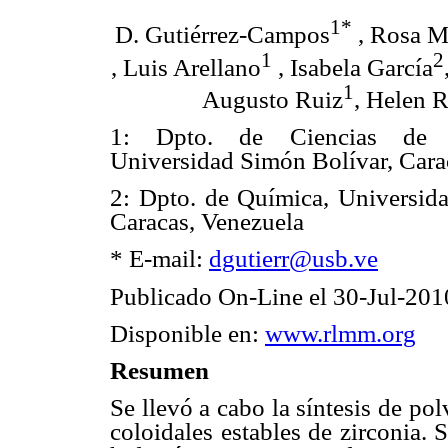
1*
D. Gutiérrez-Campos
, Rosa M
1
2
, Luis Arellano
, Isabela García
1
Augusto Ruiz
, Helen 
1: Dpto. de Ciencias de l
Universidad Simón Bolívar, Cara
2: Dpto. de Química, Universida
Caracas, Venezuela
* E-mail:
dgutierr@usb.ve
Publicado On-Line el 30-Jul-201
Disponible en:
www.rlmm.org
Resumen
Se llevó a cabo la síntesis de po
coloidales estables de zirconia.