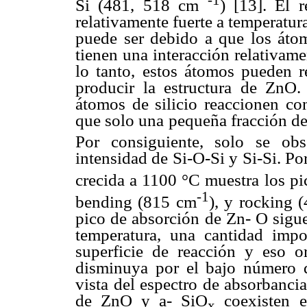
Si (481, 518 cm
) [13]. El 
relativamente fuerte a temperatur
puede ser debido a que los átom
tienen una interacción relativame
lo tanto, estos átomos pueden 
producir la estructura de ZnO
átomos de silicio reaccionen c
que solo una pequeña fracción de
Por consiguiente, solo se ob
intensidad de Si-O-Si y Si-Si. Po
crecida a 1100 °C muestra los pi
-1
bending (815 cm
), y rocking 
pico de absorción de Zn- O sigue
temperatura, una cantidad imp
superficie de reacción y eso o
disminuya por el bajo número d
vista del espectro de absorbanci
de ZnO y a- SiO
coexisten e
x