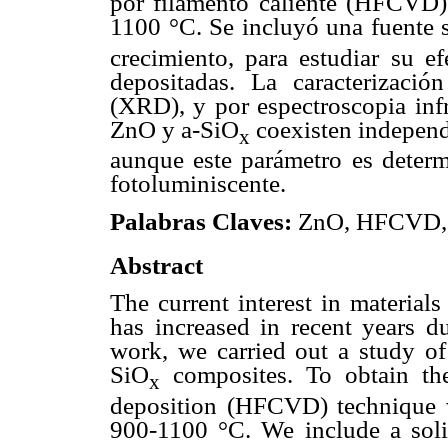
por filamento caliente (HFCVD)
1100 °C. Se incluyó una fuente 
crecimiento, para estudiar su ef
depositadas. La caracterizació
(XRD), y por espectroscopia infr
ZnO y a-SiO
coexisten independ
x
aunque este parámetro es determ
fotoluminiscente.
Palabras Claves:
ZnO, HFCVD, 
Abstract
The current interest in material
has increased in recent years du
work, we carried out a study of
SiO
composites. To obtain the
x
deposition (HFCVD) technique 
900-1100 °C. We include a soli