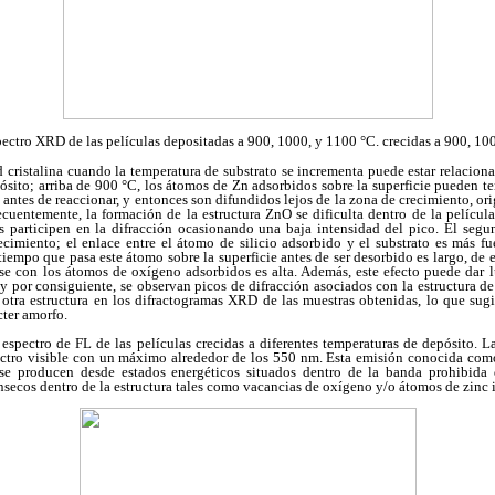
ectro XRD de las películas depositadas a 900, 1000, y 1100 °C. crecidas a 900, 10
 cristalina cuando la temperatura de substrato se incrementa puede estar relacion
pósito; arriba de 900 °C, los átomos de Zn adsorbidos sobre la superficie pueden ten
al antes de reaccionar, y entonces son difundidos lejos de la zona de crecimiento, o
uentemente, la formación de la estructura ZnO se dificulta dentro de la películ
s participen en la difracción ocasionando una baja intensidad del pico. El segun
ecimiento; el enlace entre el átomo de silicio adsorbido y el substrato es más fu
 tiempo que pasa este átomo sobre la superficie antes de ser desorbido es largo, de 
arse con los átomos de oxígeno adsorbidos es alta. Además, este efecto puede dar 
 y por consiguiente, se observan picos de difracción asociados con la estructura d
 otra estructura en los difractogramas XRD de las muestras obtenidas, lo que sugi
cter amorfo.
 espectro de FL de las películas crecidas a diferentes temperaturas de depósito. 
ctro visible con un máximo alrededor de los 550 nm. Esta emisión conocida como 
e se producen desde estados energéticos situados dentro de la banda prohibida
nsecos dentro de la estructura tales como vacancias de oxígeno y/o átomos de zinc in