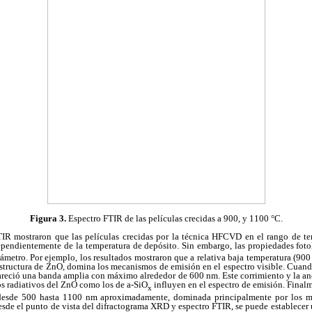
Figura 3.
Espectro FTIR de las películas crecidas a 900, y 1100 °C.
IR mostraron que las películas crecidas por la técnica HFCVD en el rango de te
pendientemente de la temperatura de depósito. Sin embargo, las propiedades fot
ámetro. Por ejemplo, los resultados mostraron que a relativa baja temperatura (900
 estructura de ZnO, domina los mecanismos de emisión en el espectro visible. Cuand
areció una banda amplia con máximo alrededor de 600 nm. Este corrimiento y la an
s radiativos del ZnO como los de a-SiO
influyen en el espectro de emisión. Final
x
desde 500 hasta 1100 nm aproximadamente, dominada principalmente por los m
esde el punto de vista del difractograma XRD y espectro FTIR, se puede establecer 