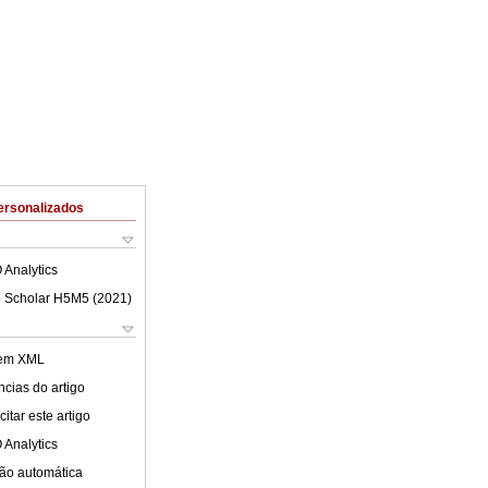
ersonalizados
 Analytics
 Scholar H5M5 (
2021
)
 em XML
cias do artigo
itar este artigo
 Analytics
ão automática