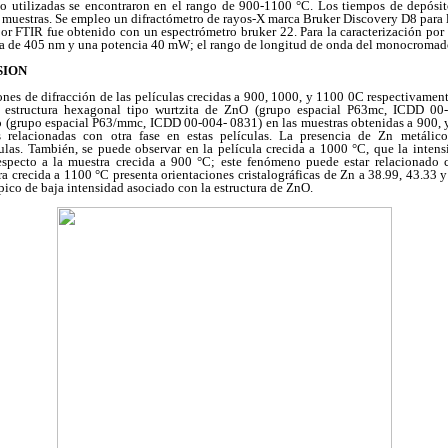
to utilizadas se encontraron en el rango de 900-1100 °C. Los tiempos de depósit
 muestras. Se empleo un difractómetro de rayos-X marca Bruker Discovery D8 para la
por FTIR fue obtenido con un espectrómetro bruker 22. Para la caracterización por
da de 405 nm y una potencia 40 mW; el rango de longitud de onda del monocromad
SION
ones de difracción de las películas crecidas a 900, 1000, y 1100 0C respectivamen
la estructura hexagonal tipo wurtzita de ZnO (grupo espacial P63mc, ICDD 00
o (grupo espacial P63/mmc, ICDD 00-004- 0831) en las muestras obtenidas a 900, 
nas relacionadas con otra fase en estas películas. La presencia de Zn metáli
ulas. También, se puede observar en la película crecida a 1000 °C, que la intens
especto a la muestra crecida a 900 °C; este fenómeno puede estar relacionado c
ra crecida a 1100 °C presenta orientaciones cristalográficas de Zn a 38.99, 43.33 
 pico de baja intensidad asociado con la estructura de ZnO.