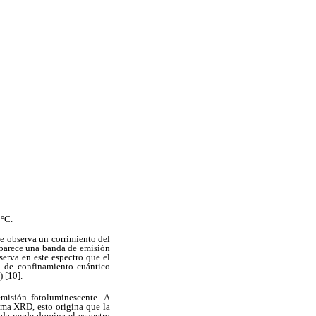
 °C.
se observa un corrimiento del
aparece una banda de emisión
erva en este espectro que el
o de confinamiento cuántico
) [10].
misión fotoluminescente. A
ama XRD, esto origina que la
nda verde domina el espectro