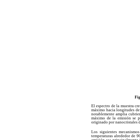
Fi
El espectro de la muestra cr
máximo hacia longitudes de 
notablemente amplia cubrien
máximo de la emisión se pr
originado por nanocristales d
Los siguientes mecanismos
temperaturas alrededor de 9
emisión sea principalmente 