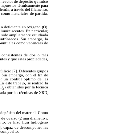
n reactor de depósito químico
scompuestos térmicamente para
demás, a través del filamento,
n como materiales de partida:
 o deficiente en oxígeno (O).
oluminiscentes. En particular,
sido ampliamente estudiada
intrínsecos. Sin embargo, la
 puntuales como vacancias de
s consistentes de dos o más
ntes y que estas propiedades,
ilicio [7]. Diferentes grupos
. Sin embargo, con el fin de
er un control óptimo de las
n este trabajo, se realizó la
iO
) obtenidos por la técnica
x
gada por las técnicas de XRD,
l depósito del material. Como
s de cuarzo (2 mm diámetro x
o. Se hizo fluir hidrógeno
8], capaz de descomponer las
l composito.