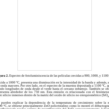
gura 2.
Espectro de fotoluminiscencia de las películas crecidas a 900, 1000, y 1100
ecida a 1000 °C, presenta una disminución en la intensidad de la banda y además, 
onda mayores. Por otro lado, en el espectro de la muestra depositada a 1100 °C, 
do longitudes de onda desde el verde hasta el cercano infrarrojo. También se obs
esenta alrededor de los 750 nm. Esta emisión es relacionada con el fenómen
e silicio inmersos dentro de la matriz del oxido de silicio no estequiométrico (SiO
x
 pueden explicar la dependencia de la temperatura de crecimiento sobre la e
00 °C, se obtiene principalmente ZnO policristalino como lo mostró el difractogr
influenciada por los centros de recombinación del ZnO; consecuentemente, la ba