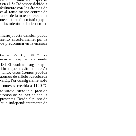
n en el ZnO decrece debido a
 fácilmente con los átomos de
et al. tanto menos centros de
ectro de la muestra crecida a
ro mecanismo de emisión y que
onfinamiento cuántico en los
nfrarrojo; esta emisión puede
mento anteriormente, por la
uede predominar en la emisión
estudiado (900 y 1100 °C) se
 picos son asignados al modo
 [13]. El resultado sugiere que
ebido a que los átomos de Zn
o tanto, estos átomos pueden
átomos de silicio reaccionen
a-SiO
. Por consiguiente, solo
x
 la muestra crecida a 1100 °C
de silicio. Aunque el pico de
e átomos de Zn han dejado la
 presentes. Desde el punto de
lícula independientemente de