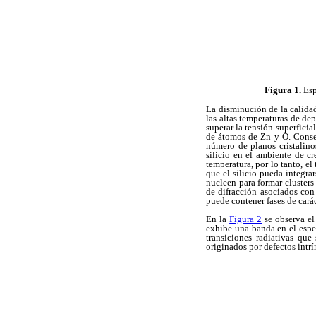
Figura 1.
Esp
La disminución de la calidad
las altas temperaturas de de
superar la tensión superfici
de átomos de Zn y O. Consec
número de planos cristalino
silicio en el ambiente de cr
temperatura, por lo tanto, el
que el silicio pueda integr
nucleen para formar clusters
de difracción asociados con
puede contener fases de cará
En la
Figura 2
se observa el
exhibe una banda en el espe
transiciones radiativas qu
originados por defectos intrí