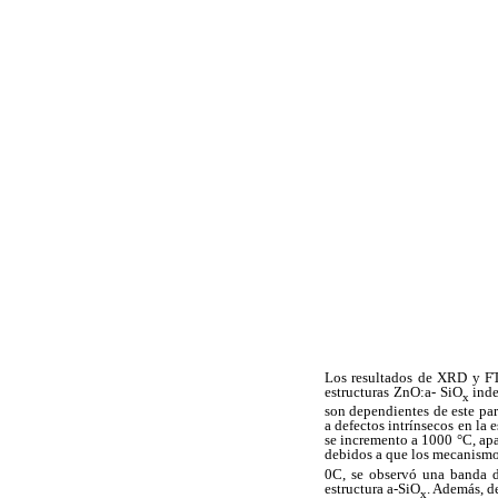
Los resultados de XRD y FT
estructuras ZnO:a- SiO
inde
x
son dependientes de este par
a defectos intrínsecos en la
se incremento a 1000 °C, ap
debidos a que los mecanismo
0C, se observó una banda 
estructura a-SiO
. Además, d
x