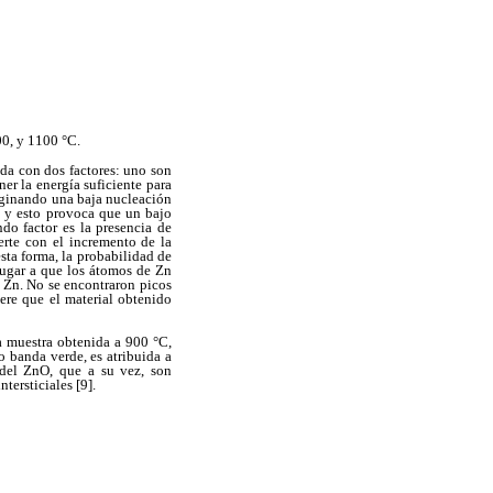
00, y 1100 °C.
ada con dos factores: uno son
er la energía suficiente para
riginando una baja nucleación
a y esto provoca que un bajo
do factor es la presencia de
erte con
el incremento de la
esta forma, la probabilidad de
lugar a que los átomos de Zn
e Zn. No se encontraron picos
ere que el material obtenido
La muestra obtenida a 900 °C,
banda verde, es atribuida a
 del ZnO, que a su vez, son
tersticiales [9].