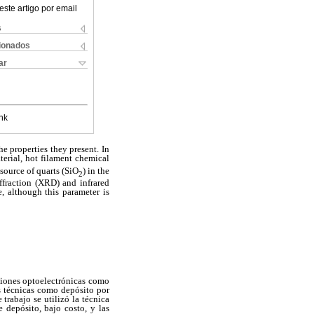
este artigo por email
s
cionados
ar
nk
e properties they present. In
erial, hot filament chemical
ource of quarts (SiO
) in the
2
iffraction (XRD) and infrared
e, although this parameter is
ciones optoelectrónicas como
tes técnicas como depósito por
trabajo se utilizó la técnica
 depósito, bajo costo, y las