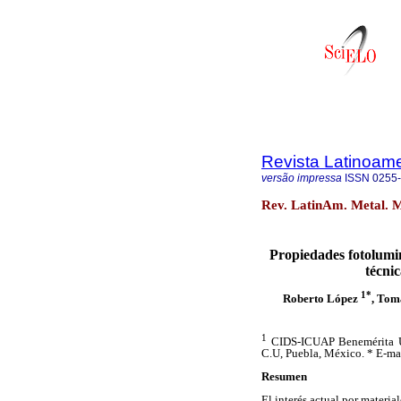
Revista Latinoame
versão impressa
ISSN
0255
Rev. LatinAm. Metal. M
Propiedades fotolumi
técnic
1*
Roberto López
, Tom
1
CIDS-ICUAP Benemérita Un
C.U, Puebla, México. * E-ma
Resumen
El interés actual por materi