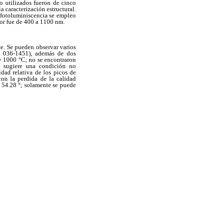
o utilizados fueron de cinco
 caracterización estructural.
 fotoluminiscencia se empleo
or fue de 400 a 1100 nm.
te. Se pueden observar varios
- 036-1451), además de dos
y 1000 °C; no se encontraron
co sugiere una condición no
idad relativa de los picos de
on la perdida de la calidad
y 54.28 °; solamente se puede