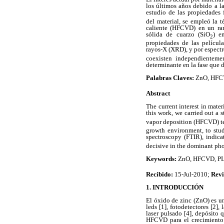
los últimos años debido a la
estudio de las propiedades
del material, se empleó la 
caliente (HFCVD) en un ran
sólida de cuarzo (SiO
) e
2
propiedades de las película
rayos-X (XRD), y por espectr
coexisten independienteme
determinante en la fase que 
Palabras Claves:
ZnO, HFCV
Abstract
The current interest in mate
this work, we carried out a 
vapor deposition (HFCVD) te
growth environment, to study
spectroscopy (FTIR), indic
decisive in the dominant ph
Keywords:
ZnO, HFCVD, PL
Recibido:
15-Jul-2010;
Revi
1. INTRODUCCIÓN
El óxido de zinc (ZnO) es u
leds [1], fotodetectores [2]
laser pulsado [4], depósito 
HFCVD para el crecimiento d