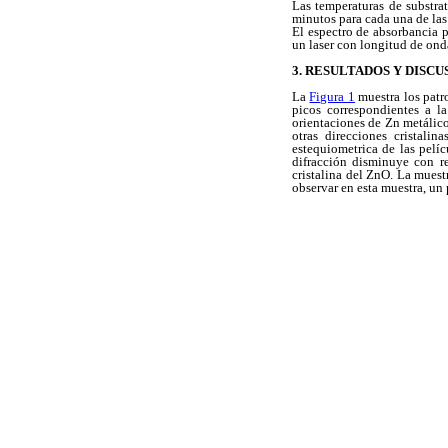
Las temperaturas de substra
minutos para cada una de las
El espectro de absorbancia 
un laser con longitud de on
3. RESULTADOS Y DISCU
La
Figura 1
muestra los patr
picos correspondientes a 
orientaciones de Zn metálic
otras direcciones cristali
estequiometrica de las pelíc
difracción disminuye con r
cristalina del ZnO. La muest
observar en esta muestra, un