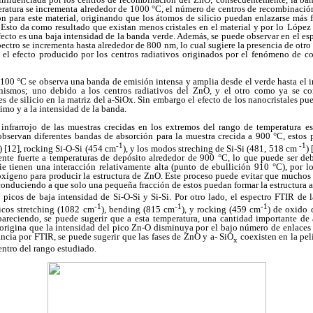
ratura se incrementa alrededor de 1000 °C, el número de centros de recombinació
ión para este material, originando que los átomos de silicio puedan enlazarse más
Esto da como resultado que existan menos cristales en el material y por lo
López 
cto es una baja intensidad de la banda verde. Además, se puede observar en el esp
ectro se incrementa hasta alrededor de 800 nm, lo cual sugiere la presencia de ot
 el efecto producido por los centros radiativos originados por el fenómeno de c
100 °C se observa una banda de emisión intensa y amplia desde el verde hasta el i
nismos; uno debido a los centros radiativos del ZnO, y el otro como ya se co
les de silicio en la matriz del a-SiOx. Sin embargo el efecto de los nanocristales p
imo y a la intensidad de la banda.
 infrarrojo de las muestras crecidas en los extremos del rango de temperatura 
observan diferentes bandas de absorción para la muestra crecida a 900 °C, estos
-1
-1
) [12], rocking Si-O-Si (454 cm
), y los modos streching de Si-Si (481, 518 cm
)
ente fuerte a temperaturas de depósito alrededor de 900 °C, lo que puede ser d
cie tienen una interacción relativamente alta (punto de ebullición 910 °C), por l
oxígeno para producir la estructura de ZnO. Este proceso puede evitar que muchos 
onduciendo a que solo una pequeña fracción de estos puedan formar la estructura 
 picos de baja intensidad de Si-O-Si y Si-Si. Por otro lado, el espectro FTIR de
-1
-1
-1
ticos stretching (1082 cm
), bending (815 cm
), y rocking (459 cm
) de oxido 
areciendo, se puede sugerir que a esta temperatura, una cantidad importante d
 origina que la intensidad del pico Zn-O disminuya por el bajo número de enlaces
ancia por FTIR, se puede sugerir que las fases de ZnO y a- SiO
coexisten en la pe
x
entro del rango estudiado.