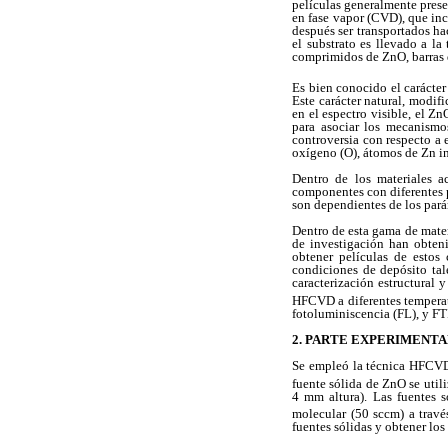
películas generalmente prese
en fase vapor (CVD), que inc
después ser transportados hac
el substrato es llevado a la
comprimidos de ZnO, barras 
Es bien conocido el carácter
Este carácter natural, modi
en el espectro visible, el 
para asociar los mecanismos
controversia con respecto a
oxígeno (O), átomos de Zn int
Dentro de los materiales a
componentes con diferentes p
son dependientes de los par
Dentro de esta gama de mater
de investigación han obteni
obtener películas de estos
condiciones de depósito tale
caracterización estructural 
HFCVD a diferentes temperatu
fotoluminiscencia (FL), y FT
2. PARTE EXPERIMENT
Se empleó la técnica HFCVD
fuente sólida de ZnO se uti
4 mm altura). Las fuentes 
molecular (50 sccm) a travé
fuentes sólidas y obtener los