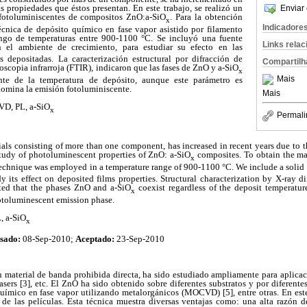
s propiedades que éstos presentan. En este trabajo, se realizó un
Enviar 
 fotoluminiscentes de compositos ZnO:a-SiO
. Para la obtención
x
Indicadore
técnica de depósito químico en fase vapor asistido por filamento
go de temperaturas entre 900-1100 °C. Se incluyó una fuente
Links rela
n el ambiente de crecimiento, para estudiar su efecto en las
s depositadas. La caracterización estructural por difracción de
Compartilh
oscopia infrarroja (FTIR), indicaron que las fases de ZnO y a-SiO
x
Mais
nte de la temperatura de depósito, aunque este parámetro es
domina la emisión fotoluminiscente.
Mais
D, PL, a-SiO
x
Permali
rials consisting of more than one component, has increased in recent years due to th
study of photoluminescent properties of ZnO: a-SiO
composites. To obtain the mat
x
chnique was employed in a temperature range of 900-1100 °C. We include a solid s
 its effect on deposited films properties. Structural characterization by X-ray d
ated that the phases ZnO and a-SiO
coexist regardless of the deposit temperatur
x
otoluminescent emission phase.
, a-SiO
x
sado:
08-Sep-2010;
Aceptado:
23-Sep-2010
n material de banda prohibida directa, ha sido estudiado ampliamente para aplica
, lasers [3], etc. El ZnO ha sido obtenido sobre diferentes substratos y por diferen
químico en fase vapor utilizando metalorgánicos (MOCVD) [5], entre otras. En este 
e las películas. Esta técnica muestra diversas ventajas como: una alta razón de