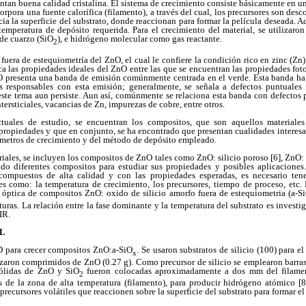
ntan buena calidad cristalina. El sistema de crecimiento consiste básicamente en u
orpora una fuente calorífica (filamento), a través del cual, los precursores son de
ia la superficie del substrato, donde reaccionan para formar la película deseada. A
 temperatura de depósito requerida. Para el crecimiento del material, se utilizaro
de cuarzo (SiO
), e hidrógeno molecular como gas reactante.
2
 fuera de estequiometría del ZnO, el cual le confiere la condición rico en zinc (Zn)
fica las propiedades ideales del ZnO entre las que se encuentran las propiedades fot
ZnO presenta una banda de emisión comúnmente centrada en el verde. Esta banda ha
 responsables con esta emisión; generalmente, se señala a defectos puntuales 
 este tema aun persiste. Aun así, comúnmente se relaciona esta banda con defectos
ersticiales, vacancias de Zn, impurezas de cobre, entre otros.
ctuales de estudio, se encuentran los compositos, que son aquellos materiale
ropiedades y que en conjunto, se ha encontrado que presentan cualidades interesa
ámetros de crecimiento y del método de depósito empleado.
iales, se incluyen los compositos de ZnO tales como ZnO: silicio poroso [6], ZnO: S
do diferentes compositos para estudiar sus propiedades y posibles aplicaciones
 compuestos de alta calidad y con las propiedades esperadas, es necesario ten
s como: la temperatura de crecimiento, los precursores, tiempo de proceso, etc. E
y óptica de compositos ZnO: oxido de silicio amorfo fuera de estequiometria (a-S
ras. La relación entre la fase dominante y la temperatura del substrato es investi
IR.
AL
 para crecer compositos ZnO:a-SiO
. Se usaron substratos de silicio (100) para e
x
lizaron comprimidos de ZnO (0.27 g). Como precursor de silicio se emplearon barra
sólidas de ZnO y SiO
fueron colocadas aproximadamente a dos mm del filament
2
s de la zona de alta temperatura (filamento), para producir hidrógeno atómico [
 precursores volátiles que reaccionen sobre la superficie del substrato para formar e