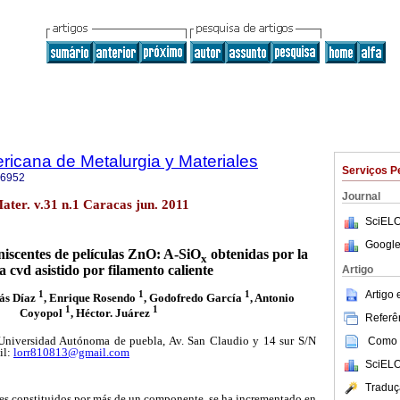
ricana de Metalurgia y Materiales
Serviços P
-6952
Journal
ater. v.31 n.1 Caracas jun. 2011
SciELO
Google
niscentes de películas ZnO: A-SiO
obtenidas por la
x
a cvd asistido por filamento caliente
Artigo
1
1
1
Artigo
ás Díaz
, Enrique Rosendo
, Godofredo García
, Antonio
1
1
Coyopol
, Héctor. Juárez
Referên
iversidad Autónoma de puebla, Av. San Claudio y 14 sur S/N
Como c
il:
lorr810813@gmail.com
SciELO
Traduç
ales constituidos por más de un componente, se ha incrementado en