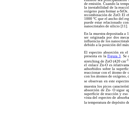
de emisión. Cuando la tempe
la inestabilidad de la reacc
oxígeno para formar a-SiOx. 
recombinación de ZnO. El efe
1000 °C que el ancho del esp
puede estar relacionado con
nanocristales de silicio [11].
En la muestra depositada a 1
ser originada por dos meca
influencia de los nanocrista
debido a la posición del máx
El espectro absorción en el
presenta en la
Figura 3
. Se 
-1
stretching de ZnO (420 cm
el enlace Zn-O es relativam
adsorbidos sobre la superfi
reaccionar con el átomo de 
con los átomos de oxígeno, c
se observan en este espectro
muestra los picos caracterís
absorción de Zn- O sigue ap
superficie de reacción y eso
vista del espectro de absorb
la temperatura de depósito d