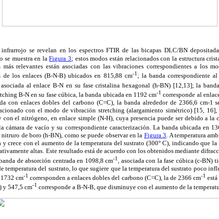
infrarrojo se revelan en los espectros FTIR de las bicapas DLC/BN depositadas
mo se muestra en la
Figura 3
; estos modos están relacionados con la estructura crist
 más relevantes están asociadas con las vibraciones correspondientes a los m
-1
os de los enlaces (B-N-B) ubicados en 815,88 cm
; la banda correspondiente al
 asociada al enlace B-N en su fase cristalina hexagonal (h-BN) [12,13]; la ban
-1
etching B-N en su fase cúbica, la banda ubicada en 1192 cm
corresponde al enlac
da con enlaces dobles del carbono (C=C), la banda alrededor de 2366,6 cm-1 se 
lacionado con el modo de vibración stretching (alargamiento simétrico) [15, 16]
y con el nitrógeno, en enlace simple (N-H), cuya presencia puede ser debido a la 
e la cámara de vacío y su correspondiente caracterización. La banda ubicada en 1
 nitruro de boro (h-BN), como se puede observar en la
Figura 3
. A temperatura amb
 y crece con el aumento de la temperatura del sustrato (300° C), indicando que la
lativamente altas. Este resultado está de acuerdo con los obtenidos mediante difrac
-1
 banda de absorción centrada en 1098,8 cm
, asociada con la fase cúbica (c-BN) 
e temperatura del sustrato, lo que sugiere que la temperatura del sustrato poco infl
-1
-1
n 1732 cm
corresponden a enlaces dobles del carbono (C=C), la de 2366 cm
está 
-1
) y 547,5 cm
corresponde a B-N-B, que disminuye con el aumento de la temperatur