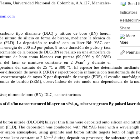
 Plasma, Universidad Nacional de Colombia, A.A.127, Manizales-
Send th
Indicators
mail.com
Related lin
Share
 carbono tipo diamante (DLC) y nitruro de boro (BN) fueron
More
de nitruro de silicio en forma de bicapa, mediante la técnica de
More
do (PLD). La deposición se realizó con un láser Nd: YAG con
, energía de 500 mJ por pulso, 9 ns de duración de pulso y tasa
recimiento de la bicapa de DLC/BN se realizó en una atmósfera de
Permali
y nitruro de boro como blancos con pureza (99,99% y 99,98%)
2
cia del láser se mantuvo constante en 2 J/cm
y durante el
peratura del sustrato de 25 °C a 300 °C. El espesor fue determinado mediante 
 por difracción de rayos X (XRD) y espectroscopía infrarroja con transformada de F
espectroscopía de rayos X por dispersión de energía (EDS), el estudio morfológic
rónica de barrido (SEM), observándose de este modo una dependencia de la mo
áser, nitruro de boro (BN), DLC, nanoestructuras
s of dlc/bn nanostructured bilayer on si/si
n
substrate grown
By pulsed laser d
3
4
boron nitride (DLC/BN) bilayer thin films were deposited onto silicon and nitride
stem (PLD). The deposition was conducted with Nd:YAG laser with a wavelengt
der argon atmosphere, using graphite and boron nitride targets both of high 
2
nce was kept constant at 2 J/cm
during deposition processes; the substrate growth