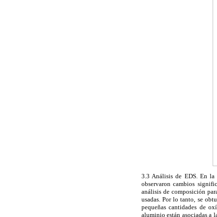
3.3 Análisis de EDS. En l
observaron cambios signifi
análisis de composición para
usadas. Por lo tanto, se obt
pequeñas cantidades de oxí
aluminio están asociadas a l