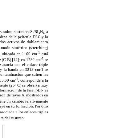
 sobre sustratos Si/SI
N
a
3
4
alina de la película DLC y la
odos activos de doblamiento
 modo simétrico (stretching)
-1
da ubicada en 1100 cm
está
-1
e (C-B) [14]; en 1732 cm
se
asocia con el enlace triple
, y la banda en 3213 cm-1 se
contaminación que sufren las
-1
365,60 cm
, corresponde a la
iente (25° C) se observa muy
 formación de la fase h-BN es
ción de rayos X, mostrados en
tiene un cambio relativamente
uye en su formación. Por otro
asociada a los enlaces triples
a del sustrato.