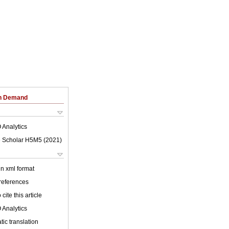
on Demand
 Analytics
 Scholar H5M5 (
2021
)
 in xml format
 references
cite this article
 Analytics
ic translation