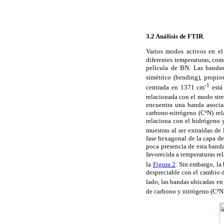
3.2 Análisis de FTIR
.
Varios modos activos en el 
diferentes temperaturas, co
película de BN. Las bandas
simétrico (bending), propi
-1
centrada en 1371 cm
está
relacionada con el modo str
encuentra una banda asocia
carbono-nitrógeno (C
º
N) re
relaciona con el hidrógeno 
muestras al ser extraídas d
fase hexagonal de la capa de
poca presencia de esta banda
favorecida a temperaturas re
la
Figura 2
. Sin embargo, la
despreciable con el cambio d
lado, las bandas ubicadas e
de carbono y nitrógeno (C
º
N