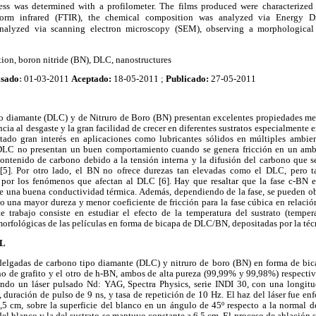
ss was determined with a profilometer. The films produced were characterized 
sform infrared (FTIR), the chemical composition was analyzed via Energy D
nalyzed via scanning electron microscopy (SEM), observing a morphological
tion, boron nitride (BN), DLC, nanostructures
isado
:
01-03-2011
Aceptado:
18-05-2011 ;
Publicado:
27-05-2011
po diamante (DLC) y de Nitruro de Boro (BN) presentan excelentes propiedades me
encia al desgaste y la gran facilidad de crecer en diferentes sustratos especialmente e
itado gran interés en aplicaciones como lubricantes sólidos en múltiples ambien
DLC no presentan un buen comportamiento cuando se genera fricción en un amb
ontenido de carbono debido a la tensión interna y la difusión del carbono que se 
[5]. Por otro lado, el BN no ofrece durezas tan elevadas como el DLC, pero t
 por los fenómenos que afectan al DLC [6]. Hay que resaltar que la fase c-BN e
ene una buena conductividad térmica. Además, dependiendo de la fase, se pueden ob
o una mayor dureza y menor coeficiente de fricción para la fase cúbica en relación
e trabajo consiste en estudiar el efecto de la temperatura del sustrato (temper
morfológicas de las películas en forma de bicapa de DLC/BN, depositadas por la técn
AL
delgadas de carbono tipo diamante (DLC) y nitruro de boro (BN) en forma de bicap
no de grafito y el otro de h-BN, ambos de alta pureza (99,99% y 99,98%) respecti
sando un láser pulsado Nd: YAG, Spectra Physics, serie INDI 30, con una longi
 duración de pulso de 9 ns, y tasa de repetición de 10 Hz. El haz del láser fue e
4,5 cm, sobre la superficie del blanco en un ángulo de 45º respecto a la normal de
 del blanco y la del sustrato se mantuvo constante a 6,5 cm. El proceso de ablación