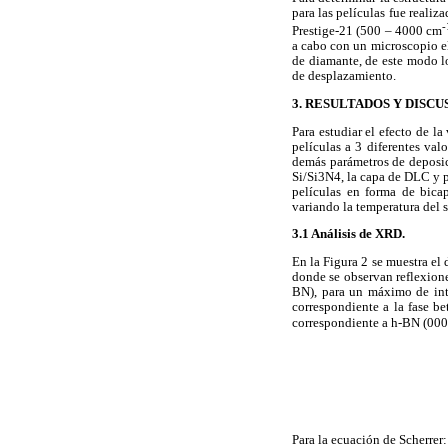
para las películas fue reali
-
Prestige-21 (500 – 4000 cm
a cabo con un microscopio e
de diamante, de este modo lo
de desplazamiento.
3. RESULTADOS Y DISCU
Para estudiar el efecto de l
películas a 3 diferentes val
demás parámetros de deposici
Si/Si3N4, la capa de DLC y p
películas en forma de bic
variando la temperatura del s
3.1 Análisis de XRD.
En la Figura 2 se muestra el
donde se observan reflexione
BN), para un máximo de int
correspondiente a la fase bet
correspondiente a h-BN (0002
Para la ecuación de Scherrer: