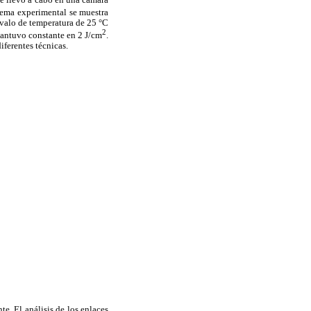
stema experimental se muestra
ervalo de temperatura de 25 °C
2
 mantuvo constante en 2 J/cm
.
iferentes técnicas.
te. El análisis de los enlaces