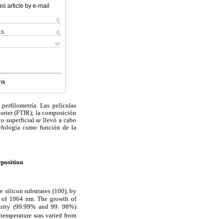
is article by e-mail
ks
nk
perfilometría. Las películas
ourier (FTIR); la composición
o superficial se llevó a cabo
rfología como función de la
eposition
 silicon substrates (100), by
h of 1064 nm. The growth of
purity (99.99% and 99. 98%)
 temperature was varied from