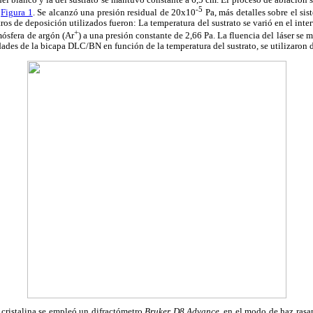
-5
a
Figura 1
. Se alcanzó una presión residual de 20x10
Pa, más detalles sobre el si
tros de deposición utilizados fueron: La temperatura del sustrato se varió en el int
+
mósfera de argón (Ar
) a una presión constante de 2,66 Pa. La fluencia del láser se
dades de la bicapa DLC/BN en función de la temperatura del sustrato, se utilizaron d
a cristalina se empleó un difractómetro
Bruker D8 Advance
, en el modo de haz rasan