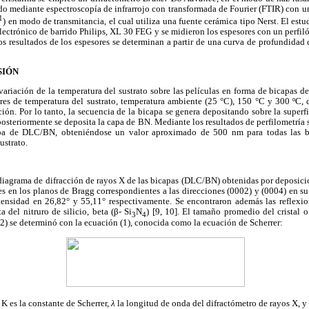
zado mediante espectroscopía de infrarrojo con transformada de Fourier (FTIR) con
1
) en modo de transmitancia, el cual utiliza una fuente cerámica tipo Nerst. El estu
lectrónico de barrido Philips, XL 30 FEG y se midieron los espesores con un perfi
s resultados de los espesores se determinan a partir de una curva de profundidad
SIÓN
a variación de la temperatura del sustrato sobre las películas en forma de bicapas 
ores de temperatura del sustrato, temperatura ambiente (25 °C), 150 °C y 300 ºC,
ón. Por lo tanto, la secuencia de la bicapa se genera depositando sobre la superfi
osteriormente se deposita la capa de BN. Mediante los resultados de perfilometría s
apa de DLC/BN, obteniéndose un valor aproximado de 500 nm para todas las 
ustrato.
 diagrama de difracción de rayos X de las bicapas (DLC/BN) obtenidas por deposici
s en los planos de Bragg correspondientes a las direcciones (0002) y (0004) en su 
ensidad en 26,82° y 55,11° respectivamente. Se encontraron además las reflexio
a del nitruro de silicio, beta (β- Si
N
) [9, 10]. El tamaño promedio del cristal o
3
4
) se determinó con la ecuación (1), conocida como la ecuación de Scherrer:
 K es la constante de Scherrer,
λ
la longitud de onda del difractómetro de rayos X, y