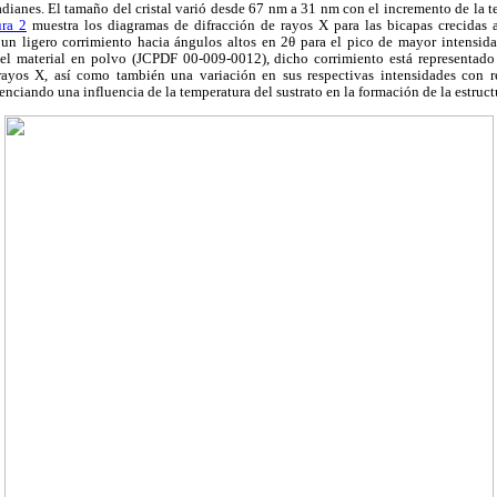
adianes. El tamaño del cristal varió desde 67 nm a 31 nm con el incremento de la t
ura 2
muestra los diagramas de difracción de rayos X para las bicapas crecidas a
ia un ligero corrimiento hacia ángulos altos en 2θ para el pico de mayor intensid
del material en polvo (JCPDF 00-009-0012), dicho corrimiento está representado
rayos X, así como también una variación en sus respectivas intensidades con re
denciando una influencia de la temperatura del sustrato en la formación de la estru