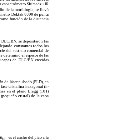
 un espectrómetro Shimadzu IR
dio de la morfología, se llevó
lómetro Dektak 8000 de punta
 como función de la distancia
de DLC/BN, se depositaron las
 dejando constantes todos los
cie del sustrato comercial de
e determinó el espesor de las
bicapas de DLC/BN crecidas
ón de láser pulsado (PLD), en
fase cristalina hexagonal (h-
nes en el plano Bragg (101)
 (pequeño cristal) de la capa
β
es el ancho del pico a la
hkl