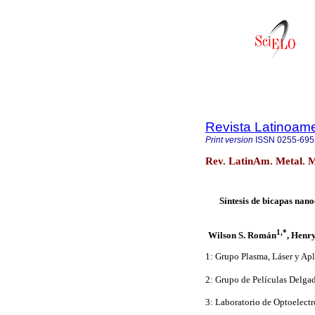
Revista Latinoame
Print version
ISSN
0255-695
Rev. LatinAm. Metal. M
Síntesis de bicapas nano
1,*
Wilson S. Román
, Henr
1: Grupo Plasma, Láser y Apl
2: Grupo de Películas Delgad
3: Laboratorio de Optoelect