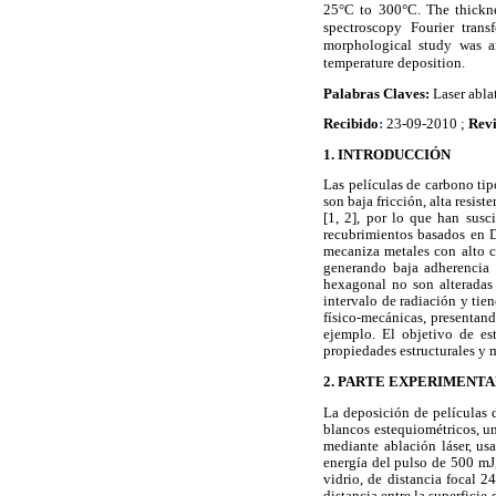
25°C to 300°C. The thickne
spectroscopy Fourier tran
morphological study was a
temperature deposition.
Palabras Claves:
Laser abla
Recibido
:
23-09-2010 ;
Rev
1. INTRODUCCIÓN
Las películas de carbono ti
son baja fricción, alta resist
[1, 2], por lo que han susc
recubrimientos basados en 
mecaniza metales con alto c
generando baja adherencia 
hexagonal no son alteradas
intervalo de radiación y ti
físico-mecánicas, presentand
ejemplo. El objetivo de est
propiedades estructurales y 
2. PARTE EXPERIMENT
La deposición de películas 
blancos estequiométricos, u
mediante ablación láser, u
energía del pulso de 500 mJ,
vidrio, de distancia focal 2
distancia entre la superficie