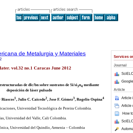
ricana de Metalurgia y Materiales
Services 
2
Journal
ater. vol.32 no.1 Caracas June 2012
SciELO
Google
estructuradas de dlc/bn sobre sustratos de Si/si
n
mediante
3
4
Article
deposición de láser pulsado
Article
1
2
3
4
y Riascos
, Julio C. Caicedo
, Jose F. Gómez
, Rogelio Ospina
Article
icaciones, Universidad Tecnológica de Pereira Colombia.
How to 
as, Universidad del Valle, Cali Colombia.
SciELO
rónica, Universidad del Quindío, Armenia – Colombia
Automat