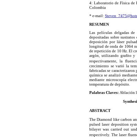
4: Laboratorio de Física de
Colombia
* e-mail:
Steven_7475@hot
RESUMEN
Las películas delgadas de
depositadas sobre sustratos 
deposición por láser pulsa
longitud de onda de 1064 nm
de repetición de 10 Hz. El c
argón, utilizando grafito 
respectivamente, la fluen
crecimiento se varió la tem
fabricadas se caracterizaron
química se analizó mediante 
mediante microscopía elect
temperatura de depósito.
Palabras Claves:
Ablación l
Synthesi
ABSTRACT
The Diamond like carbon and 
pulsed laser deposition sy
bilayer was carried out un
respectively. The laser flue