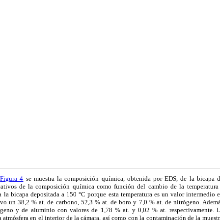
a
Figura 4
se muestra la composición química, obtenida por EDS, de la bicapa
cativos de la composición química como función del cambio de la temperatura d
 la bicapa depositada a 150 °C porque esta temperatura es un valor intermedio en
uvo un 38,2 % at. de carbono, 52,3 % at. de boro y 7,0 % at. de nitrógeno. Ademá
geno y de aluminio con valores de 1,78 % at. y 0,02 % at. respectivamente. 
a atmósfera en el interior de la cámara, así como con la contaminación de la muest