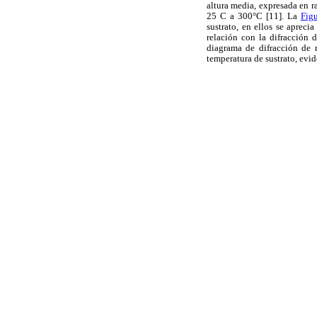
altura media, expresada en r
25 C a 300°C [11]. La
Fig
sustrato, en ellos se aprec
relación con la difracción 
diagrama de difracción de 
temperatura de sustrato, evi