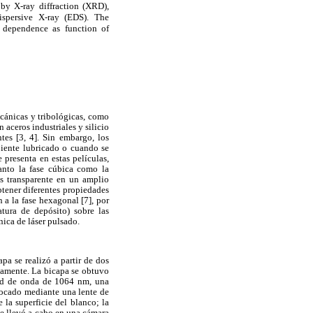
by X-ray diffraction (XRD),
ispersive X-ray (EDS). The
 dependence as function of
cánicas y tribológicas, como
n aceros industriales y silicio
tes [3, 4]. Sin embargo, los
iente lubricado o cuando se
presenta en estas películas,
anto la fase cúbica como la
s transparente en un amplio
tener diferentes propiedades
 a la fase hexagonal [7], por
atura de depósito) sobre las
ica de láser pulsado.
a se realizó a partir de dos
vamente. La bicapa se obtuvo
tud de onda de 1064 nm, una
nfocado mediante una lente de
 la superficie del blanco; la
 se llevó a cabo en una cámara