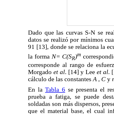
Dado que las curvas S-N se reali
datos se realizó por mínimos c
91 [13], donde se relaciona la e
m
la forma
N= C(S
)
correspondi
R
corresponde al rango de esfuer
Morgado
et al
. [14] y Lee
et al
. 
cálculo de las constantes
A
,
C
y
En la
Tabla 6
se presenta el re
prueba a fatiga, se puede dest
soldadas son más dispersos, pres
que el material base, el cual i