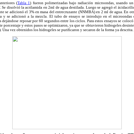
nteriores (
Tabla 1
) fueron polimerizadas bajo radiación microondas, usando u
e disolvió la acrilamida en 2ml de agua destilada. Luego se agregó el ácidacríli
nte se adicionó el 3% en masa del entrecruzante (NNMBA) en 2 ml de agua. En otr
a y se adicionó a la mezcla. El tubo de ensayo se introdujo en el microondas 
 dejándose reposar por 60 segundos entre los ciclos. Para estos ensayos se colocó
e porcentaje y estos pasos se optimizaron, ya que se obtuvieron hidrogeles desint
). Una vez obtenidos los hidrogeles se purificaron y secaron de la forma ya descrita.