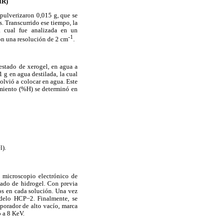
IR)
 pulverizaron 0,015 g, que se
. Transcurrido ese tiempo, la
a cual fue analizada en un
-1
on una resolución de 2 cm
.
estado de xerogel, en agua a
 g en agua destilada, la cual
volvió a colocar en agua. Este
amiento (%H) se determinó en
l).
 microscopio electrónico de
ado de hidrogel. Con previa
s en cada solución. Una vez
odelo HCP−2. Finalmente, se
porador de alto vacío, marca
 a 8 KeV.