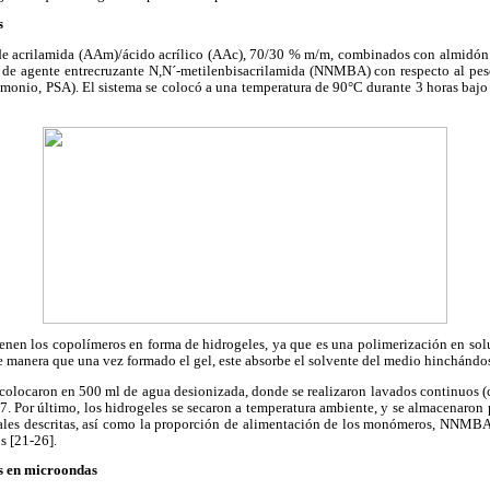
s
e acrilamida (AAm)/ácido acrílico (AAc), 70/30 % m/m, combinados con almidón 
% de agente entrecruzante N,N´-metilenbisacrilamida (NNMBA) con respecto al p
 amonio, PSA). El sistema se colocó a una temperatura de 90°C durante 3 horas ba
btienen los copolímeros en forma de hidrogeles, ya que es una polimerización en s
 manera que una vez formado el gel, este absorbe el solvente del medio hinchándo
colocaron en 500 ml de agua desionizada, donde se realizaron lavados continuos (c
 Por último, los hidrogeles se secaron a temperatura ambiente, y se almacenaron pr
ales descritas, así como la proporción de alimentación de los monómeros, NNMBA
s [21-26].
es en microondas