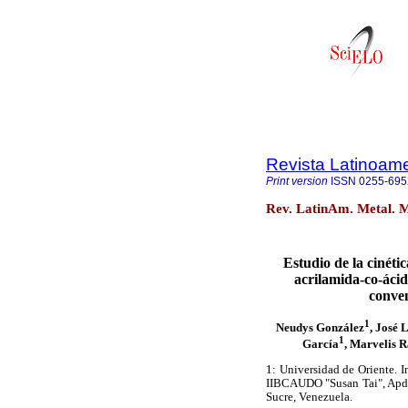
Revista Latinoame
Print version
ISSN
0255-695
Rev. LatinAm. Metal. M
Estudio de la cinétic
acrilamida-co-ácid
conven
1
Neudys González
, José 
1
García
, Marvelis 
1: Universidad de Oriente. I
IIBCAUDO "Susan Tai", Apdo
Sucre, Venezuela.