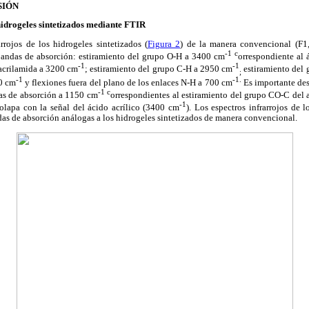
SIÓN
hidrogeles sintetizados mediante FTIR
rrojos de los hidrogeles sintetizados (
Figura 2
) de la manera convencional (F1,
-1 c
 bandas de absorción: estiramiento del grupo O-H a 3400 cm
orrespondiente al á
-1
-1
 acrilamida a 3200 cm
; estiramiento del grupo C-H a 2950 cm
estiramiento del
;
-1
-1.
0 cm
y flexiones fuera del plano de los enlaces N-H a 700 cm
Es importante des
-1 c
as de absorción a 1150 cm
orrespondientes al estiramiento del grupo CO-C del 
-1
olapa con la señal del ácido acrílico (3400 cm
). Los espectros infrarrojos de l
as de absorción análogas a los hidrogeles sintetizados de manera convencional.