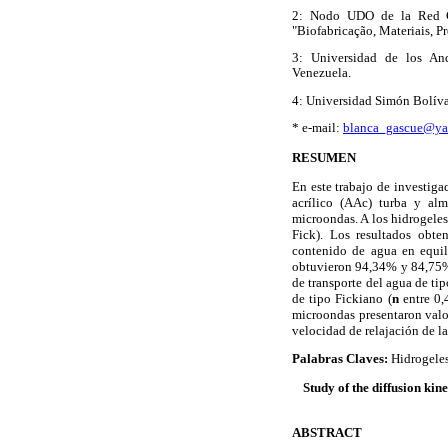
2: Nodo UDO de la Red 
"Biofabricação, Materiais, P
3: Universidad de los An
Venezuela.
4: Universidad Simón Bolíva
* e-mail:
blanca_gascue@y
RESUMEN
En este trabajo de investiga
acrílico (AAc) turba y al
microondas. A los hidrogeles
Fick). Los resultados obte
contenido de agua en equil
obtuvieron 94,34% y 84,75% r
de transporte del agua de ti
de tipo Fickiano (
n
entre 0,
microondas presentaron val
velocidad de relajación de l
Palabras Claves:
Hidrogeles
Study of the diffusion ki
ABSTRACT