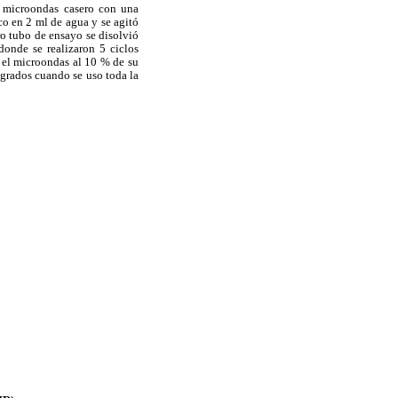
n microondas casero con una
co en 2 ml de agua y se agitó
o tubo de ensayo se disolvió
donde se realizaron 5 ciclos
 el microondas al 10 % de su
egrados cuando se uso toda la