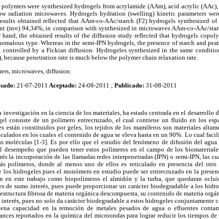
n polymers were synthesized hydrogels from acrylamide (AAm), acid acrylic (AAc),
w radiation microwaves. Hydrogels hydration (swelling) kinetic parameters wer
results obtained reflected that AAm-co-AAc/starch (F2) hydrogels synthesized o
ent (m∞) 94,34%, in comparison with synthesized in microwaves AAm-co-AAc/star
hand, the obtained results of the diffusion study reflected that hydrogels copo
nomalous type. Whereas in the semi-IPN hydrogels, the presence of starch and peat
, controlled by a Fickian diffusion. Hydrogeles synthesized in the same condit
), because penetration rate is much below the polymer chain relaxation rate.
ers, microwaves, diffusion.
isado:
21-07-2011
Aceptado:
24-08-2011 ;
Publicado:
31-08-2011
a investigación en la ciencia de los materiales, ha estado centrada en el desarrollo
el consiste de un polímero entrecruzado, el cual contiene un fluido en los espac
 están constituidos por geles, los tejidos de los mamíferos son materiales alta
iculados en los cuales el contenido de agua se eleva hasta en un 90%. Lo cual facil
as moléculas [1-3]. Es por ello que el estudio del fenómeno de difusión del agua
 el desempeño que pueden tener estos polímeros en el campo de los biomateriales 
rés la incorporación de las llamadas redes interpenetradas (IPN) o semi-IPN, las c
s polímeros, donde al menos uno de ellos es reticulado en presencia del otro [
e los hidrogeles pues el monómero en estudio puede ser entrecruzado en la presenc
an en este trabajo como biopolímeros el almidón y la turba, que quedaran ocluid
 es de sumo interés, pues puede proporcionar un carácter biodegradable a los hidro
estructura fibrosa de materia orgánica descompuesta, su contenido de materia orgán
o interés, pues no solo da carácter biodegradable a estos hidrogeles conjuntamente c
uena capacidad en la remoción de metales pesados de agua o efluentes contam
ances reportados en la química del microondas para lograr reducir los tiempos de 