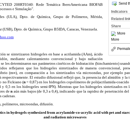
Send th
CYTED 208RT0340: Rede Temática IberoAmericana BIOFAB
rocessos e Simulação".
Indicators
des (ULA), Dpto. de Química, Grupo de Polímeros, Mérida,
Related lin
Share
r (USB), Dpto. de Química, Grupo B5IDA, Caracas, Venezuela.
More
ahoo.com
More
Permali
ción se sintetizaron hidrogeles en base a acrilamida (AAm), ácido
midón, mediante calentamiento convencional y bajo radiación
 se les determinaron sus parámetros cinéticos de hidratación (hinchamiento) usand
nidos reflejaron que los hidrogeles sintetizados de manera convencional, pre
ibrio (m
∞
), en comparación a los sintetizados vía microondas, por ejemplo pa
espectivamente. El estudio difusional reflejó que, la presencia del almidón y la t
po no Fickiano (
n
= 0,87) en los hidrogeles copolímeros de poli(acrilamida-coacido a
4 y 0,5 en los hidrogeles semi-IPN). Mientras que los hidrogeles sintetizados en
ores de
n
aún más bajos (de 0,3 a 0,4), indicando que la rapidez de penetración de
as cadenas.
, polímeros, microondas, difusión.
netics in hydrogels synthesized from acrylamide-co-acrylic acid with pet and star
and radiation microwaves