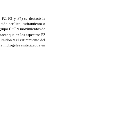
 F2, F3 y F4) se destacó la
cido acrílico, estiramiento o
 grupo C=O y movimientos de
tacar que en los espectros F2
almidón y el estiramiento del
os hidrogeles sintetizados en