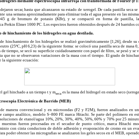
 hidrogeles mediante espectroscopia infrarroja con transformada de Fourier (FT
dejaron secar, hasta que alcanzaron su estado de xerogel. De cada pastilla seca se
nte una semana aproximadamente para eliminar toda el agua presente en las mismas
45 g de bromuro de potasio (KBr), y se compactó en forma de pastilla, l
ca Perkin Elmer 1000 PC. Los espectros fueron obtenidos después de 24 barridos c
 de hinchamiento de los hidrogeles en agua destilada.
de hinchamiento de los hidrogeles se realizó gravimétricamente [1,26], desde su 
utro (25ºC, pH 6,23) de la siguiente forma: se colocó una pastilla seca de masa 0,1
os de tiempo, se secó su superficie cuidadosamente con papel de filtro, se pesó y se 
sta que no se observaron variaciones de la masa con el tiempo. El grado de hinch
e la siguiente ecuación:
el gel hinchado a un tiempo t y m
es la masa del hidrogel en estado seco (xeroge
seca
croscopia Electrónica de Barrido (MEB)
s de manera convencional y en microondas (F2 y F2M), fueron analizados en un
e campo analítico, modelo S−800 FE marca Hitachi. Se parte del polímero en est
n soluciones de etanol/agua 10%, 20%, 30%, 40%, 50%, 60% y 70% por 25 minuto
s muestras fueron procesadas en el secador de punto crítico, marca Hitachi m
minio con cinta conductora de doble adhesión y evaporación de cromo en un eva
a poder obtener las micrografias se analizaron los geles secos en el MEB, operado