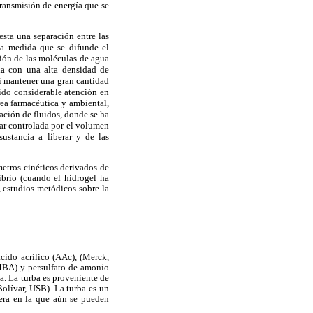
transmisión de energía que se
sta una separación entre las
 a medida que se difunde el
ción de las moléculas de agua
ida con una alta densidad de
i mantener una gran cantidad
bido considerable atención en
rea farmacéutica y ambiental,
ración de fluidos, donde se ha
tar controlada por el volumen
ustancia a liberar y de las
metros cinéticos derivados de
ibrio (cuando el hidrogel ha
, estudios metódicos sobre la
cido acrílico (AAc), (Merck,
MBA) y persulfato de amonio
a. La turba es proveniente de
olívar, USB). La turba es un
era en la que aún se pueden