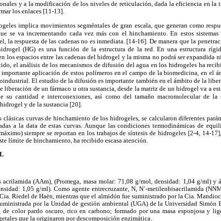
nales y a la modificación de los niveles de reticulación, dada la eficiencia en la 
rmar los enlaces [11-13].
ogeles implica movimientos segméntales de gran escala, que generan como respue
que se va incrementando cada vez más con el hinchamiento. En estos sistemas
el, la respuesta de las cadenas no es inmediata. [14-16]. De manera que la penetra
idrogel (HG) es una función de la estructura de la red. En una estructura ríg
n los espacios entre las cadenas del hidrogel y la misma no podrá ser expandida n
tido, el análisis de los mecanismos de difusión del agua en los hidrogeles ha reci
 importante aplicación de estos polímeros en el campo de la biomedicina, en el á
oindustrial. El estudio de la difusión es importante también en el ámbito de la libe
e liberación de un fármaco u otra sustancia, desde la matriz de un hidrogel va a es
de su cantidad e interconexiones, así como del tamaño macromolecular de la s
idrogel y de la sustancia [20].
las clásicas curvas de hinchamiento de los hidrogeles, se calcularon diferentes pará
das a la data de estas curvas. Aunque las condiciones termodinámicas de equil
ximo) siempre se reportan en los trabajos de síntesis de hidrogeles [2-4, 14-17]
este límite de hinchamiento, ha recibido escasa atención.
AL
 acrilamida (AAm), (Promega, masa molar: 71,08 g/mol, densidad: 1,04 g/ml) y á
ensidad: 1,05 g/ml). Como agente entrecruzante, N, N´-metilenbisacrilamida (NN
Cia. Riedel de Haën, mientras que el almidón fue suministrado por la Cia. Mandioc
 (suministrada por la Unidad de gestión ambiental (UGA) de la Universidad Simón B
, de color pardo oscuro, rico en carbono; formado por una masa esponjosa y lig
getales que la originaron por descomposición enzimática.