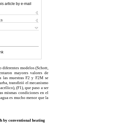
is article by e-mail
ks
nk
o diferentes modelos (Schott,
sentaron mayores valores de
ra las muestras F2 y F2M se
urba, transfirió el mecanismo
crílico), (F1), que paso a ser
 las mismas condiciones en el
l agua es mucho menor que la
ch by conventional heating