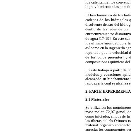
los calentamientos convencio
logra vía microondas para fo
El hinchamiento de los hidr
cadenas de los hidrogeles 
disolvente dentro del hidrog
dentro de las redes de un h
entrecruzamientos disminuye
de agua [17-19]. En este sen
los últimos años debido a la
así como en la ingeniería agr
reportado que la velocidad d
de los poros presentes, y 
composiciones químicas del h
En este trabajo a partir de 
modelos y ecuaciones aplica
alcanzado su hinchamiento má
rapidez a la cual se alcanza 
2. PARTE EXPERIMENT
2.1 Materiales
Se utilizaron los monómeros
masa molar: 72,07 g/mol, d
como iniciador, ambos de la 
las riberas del río Orinoco
material orgánico compacto
apreciar los componentes ve