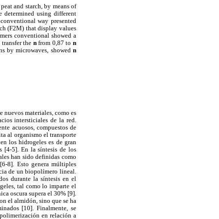
 peat and starch, by means of
e determined using different
f conventional way presented
ch (F2M) that display values
lymers conventional showed a
 transfer the
n
from 0,87 to
n
ions by microwaves, showed
n
 de nuevos materiales, como es
ios intersticiales de la red.
mente acuosos, compuestos de
ita al organismo el transporte
 en los hidrogeles es de gran
[4-5]. En la síntesis de los
uales han sido definidas como
6-8]. Esto genera múltiples
ia de un biopolímero lineal.
os durante la síntesis en el
geles, tal como lo imparte el
ica oscura supera el 30% [9].
on el almidón, sino que se ha
inados [10]. Finalmente, se
polimerización en relación a