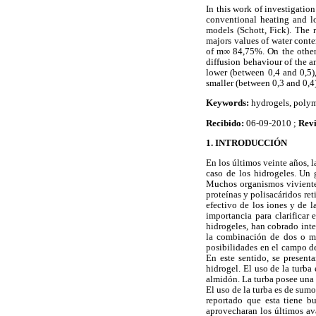
In this work of investigatio
conventional heating and lo
models (Schott, Fick). The 
majors values of water cont
of m∞ 84,75%. On the other 
diffusion behaviour of the a
lower (between 0,4 and 0,5)
smaller (between 0,3 and 0,4
Keywords:
hydrogels, polym
Recibido:
06-09-2010 ;
Rev
1. INTRODUCCIÓN
En los últimos veinte años, l
caso de los hidrogeles. Un g
Muchos organismos vivientes
proteínas y polisacáridos ret
efectivo de los iones y de l
importancia para clarificar
hidrogeles, han cobrado inte
la combinación de dos o má
posibilidades en el campo d
En este sentido, se present
hidrogel. El uso de la turba
almidón. La turba posee una 
El uso de la turba es de sum
reportado que esta tiene b
aprovecharan los últimos av