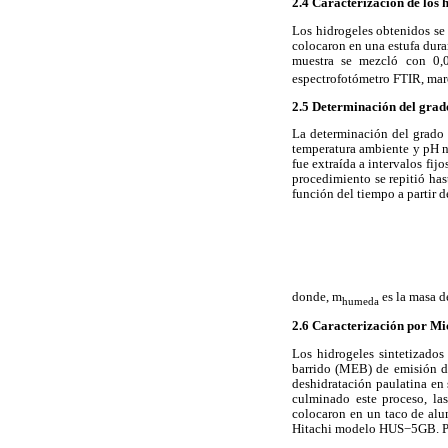
2.4 Caracterización de los
Los hidrogeles obtenidos se 
colocaron en una estufa dura
muestra se mezcló con 0,0
espectrofotómetro FTIR, mar
2.5 Determinación del grado
La determinación del grado 
temperatura ambiente y pH ne
fue extraída a intervalos fij
procedimiento se repitió ha
función del tiempo a partir d
donde, m
es la masa d
humeda
2.6 Caracterización por Mi
Los hidrogeles sintetizado
barrido (MEB) de emisión d
deshidratación paulatina e
culminado este proceso, la
colocaron en un taco de alu
Hitachi modelo HUS−5GB. Par