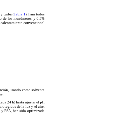
y turba (
Tabla 1
). Para todos
eso de los monómeros, y 0,5%
jo calentamiento convencional
olución, usando como solvente
se.
ada 24 h) hasta ajustar el pH
otegidos de la luz y el aire.
 y PSA, han sido optimizada