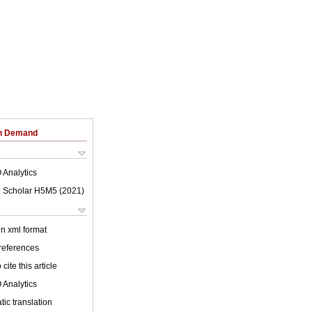
on Demand
 Analytics
 Scholar H5M5 (
2021
)
 in xml format
 references
cite this article
 Analytics
ic translation