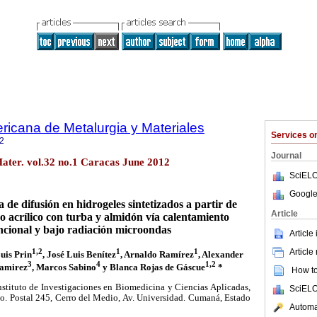
ricana de Metalurgia y Materiales
Services 
2
Journal
ater. vol.32 no.1 Caracas June 2012
SciELO
Google
a de difusión en hidrogeles sintetizados a partir de
Article
o acrílico con turba y almidón vía calentamiento
cional y bajo radiación microondas
Article
Article
1,2
1
1
Luis Prin
, José Luis Benítez
, Arnaldo Ramírez
, Alexander
3
4
1,2
Ramirez
, Marcos Sabino
y Blanca Rojas de Gáscue
*
How to 
nstituto de Investigaciones en Biomedicina y Ciencias Aplicadas,
SciELO
. Postal 245, Cerro del Medio, Av. Universidad. Cumaná, Estado
Automat