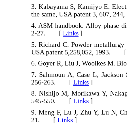
3. Kabayama S, Kamijyo E. Electr
the same, USA patent 3, 607, 2
4. ASM handbook. Alloy phase dia
2-27. [
Links
]
5. Richard C. Powder metallurgy si
USA patent 5,258,052, 1993. 
6. Goyer R, Liu J, Woolkes M. B
7. Sahmoun A, Case L, Jackson S
256-263. [
Links
]
8. Nishijo M, Morikawa Y, Nakag
545-550. [
Links
]
9. Meng F, Lu J, Zhu Y, Lu N, Ch
21. [
Links
]