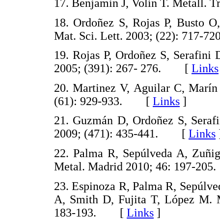
17. Benjamin J, Volin T. Metall.
18. Ordoñez S, Rojas P, Busto O,
Mat. Sci. Lett. 2003; (22): 717
19. Rojas P, Ordoñez S, Serafini
2005; (391): 267- 276. [
Links
20. Martinez V, Aguilar C, Marín 
(61): 929-933. [
Links
]
21. Guzmán D, Ordoñez S, Serafin
2009; (471): 435-441. [
Links
22. Palma R, Sepúlveda A, Zuñig
Metal. Madrid 2010; 46: 197-2
23. Espinoza R, Palma R, Sepúlve
A, Smith D, Fujita T, López M. M
183-193. [
Links
]