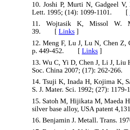
10. Joshi P, Murti N, Gadgeel V,
Lett. 1995; (14): 1099-1101. [
11. Wojtasik K, Missol W. M
39. [
Links
]
12. Meng F, Lu J, Lu N, Chen Z, C
p. 449-452. [
Links
]
13. Wu C, Yi D, Chen J, Li J, Liu
Soc. China 2007; (17): 262-26
14. Tsuji K, Inada H, Kojima K, 
S. J. Mater. Sci. 1992; (27): 11
15. Satoh M, Hijikata M, Maeda H,
silver base alloy, USA patent 4
16. Benjamin J. Metall. Trans. 