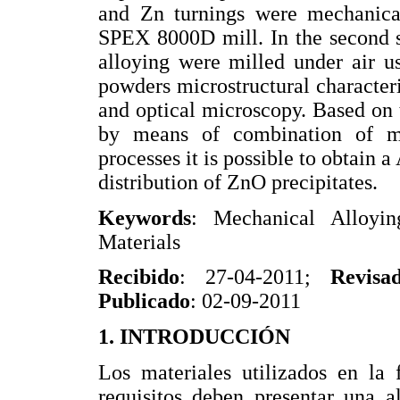
and Zn turnings were mechanica
SPEX 8000D mill. In the second s
alloying were milled under air u
powders microstructural characteri
and optical microscopy. Based on t
by means of combination of me
processes it is possible to obtain
distribution of ZnO precipitates.
Keywords
: Mechanical Alloying
Materials
Recibido
: 27-04-2011;
Revisa
Publicado
: 02-09-2011
1. INTRODUCCIÓN
Los materiales utilizados en la 
requisitos deben presentar una al