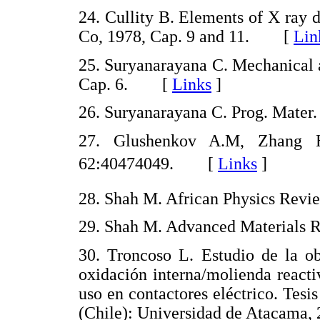
24. Cullity B. Elements of X ray 
Co, 1978, Cap. 9 and 11. [
Lin
25. Suryanarayana C. Mechanical 
Cap. 6. [
Links
]
26. Suryanarayana C. Prog. Mater
27. Glushenkov A.M, Zhang H.
62:40474049. [
Links
]
28. Shah M. African Physics Re
29. Shah M. Advanced Materials
30. Troncoso L. Estudio de la o
oxidación interna/molienda react
uso en contactores eléctrico. Tesi
(Chile): Universidad de Atacam