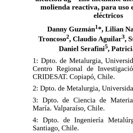
molienda reactiva, para uso 
eléctricos
1
Danny Guzmán
*, Lilian N
2
3
Troncoso
, Claudio Aguilar
, 
5
Daniel Serafini
, Patric
1: Dpto. de Metalurgia, Univers
Centro Regional de Investigaci
CRIDESAT. Copiapó, Chile.
2: Dpto. de Metalurgia, Universid
3: Dpto. de Ciencia de Materia
María. Valparaíso, Chile.
4: Dpto. de Ingeniería Metalúr
Santiago, Chile.