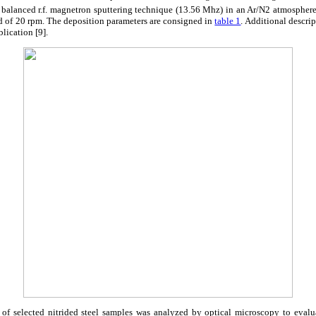
 balanced r.f. magnetron sputtering technique (13.56 Mhz) in an Ar/N2 atmosphere,
ed of 20 rpm. The deposition parameters are consigned in
table 1
. Additional descri
blication [9].
n of selected nitrided steel samples was analyzed by optical microscopy to evalu