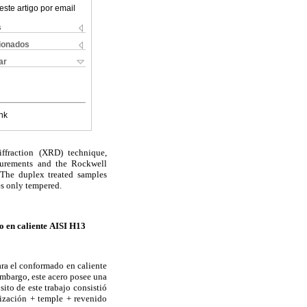
este artigo por email
s
cionados
ar
nk
ffraction (XRD) technique,
surements and the Rockwell
. The duplex treated samples
es only tempered.
o en caliente
AISI H13
ara el conformado en caliente
mbargo, este acero posee una
sito de este trabajo consistió
enización + temple + revenido