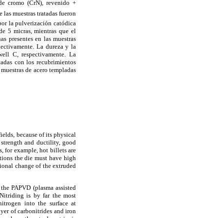
 de cromo (CrN), revenido +
 las muestras tratadas fueron
por la pulverización catódica
de 5 micras, mientras que el
nas presentes en las muestras
pectivamente. La dureza y la
ell C, respectivamente. La
tadas con los recubrimientos
 muestras de acero templadas
ields, because of its physical
trength and ductility, good
 for example, hot billets are
tions the die must have high
sional change of the extruded
as the PAPVD (plasma assisted
itriding is by far the most
itrogen into the surface at
yer of carbonitrides and iron