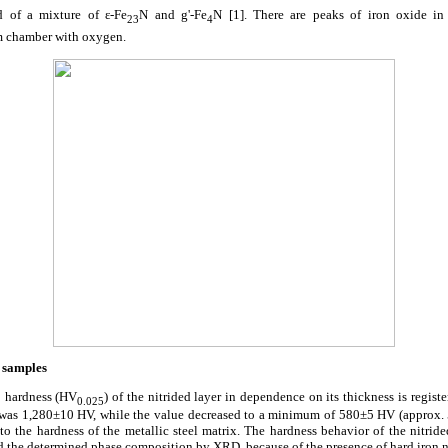
d of a mixture of ε-Fe
N and
g
'-Fe
N [1]. There are peaks of iron oxide in
23
4
m chamber with oxygen.
d samples
o hardness (HV
) of the nitrided layer in dependence on its thickness is reg
0.025
e was 1,280±10 HV, while the value decreased to a minimum of 580±5 HV (approx.
o the hardness of the metallic steel matrix. The hardness behavior of the nitride
 the determined phase composition by XRD, because of the presence of hard iron ni