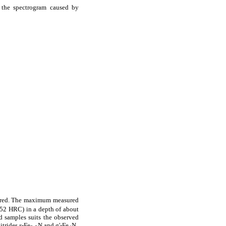
 the spectrogram caused by
istered. The maximum measured
 52 HRC) in a depth of about
d samples suits the observed
trides ε-Fe
N and
g
'-Fe
N.