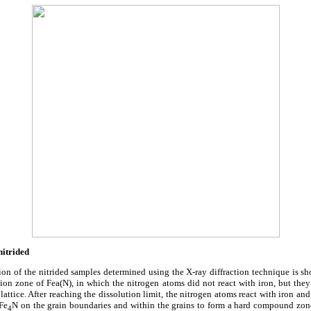
nitrided
ion of the nitrided samples determined using the X-ray diffraction technique is s
sion zone of Fe
a
(N), in which the nitrogen atoms did not react with iron, but the
 lattice. After reaching the dissolution limit, the nitrogen atoms react with iron a
-Fe
N on the grain boundaries and within the grains to form a hard compound zo
4