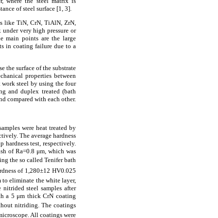
r, where the steel matrix is
nce of steel surface [1, 3].
s like TiN, CrN, TiAlN, ZrN,
k under very high pressure or
he main points are the large
s in coating failure due to a
e the surface of the substrate
chanical properties between
t work steel by using the four
ing and duplex treated (bath
and compared with each other.
samples were heat treated by
ctively. The average hardness
ardness test, respectively.
nish of Ra=0.8 μm, which was
ng the so called Tenifer bath
hardness of 1,280±12 HV0.025
to eliminate the white layer,
 nitrided steel samples after
th a 5 μm thick CrN coating
out nitriding. The coatings
microscope. All coatings were