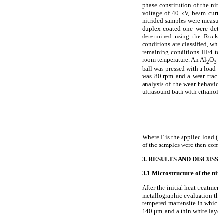
phase constitution of the ni
voltage of 40 kV, beam cur
nitrided samples were measu
duplex coated one were det
determined using the Rockw
conditions are classified, 
remaining conditions HF4 to
room temperature. An Al
O
2
3
ball was pressed with a load 
was 80 rpm and a wear track
analysis of the wear behavi
ultrasound bath with ethanol
Where F is the applied load (
of the samples were then com
3. RESULTS AND DISCUS
3.1 Microstructure of the n
After the initial heat treat
metallographic evaluation th
tempered martensite in which
140 μm, and a thin white laye