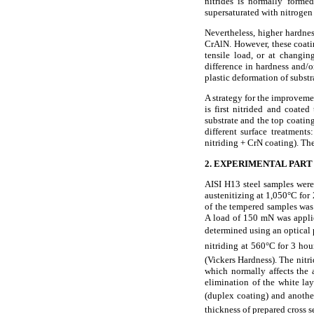
nitrides is normally formed
supersaturated with nitrogen
Nevertheless, higher hardne
CrAlN. However, these coatin
tensile load, or at changin
difference in hardness and/o
plastic deformation of substr
A strategy for the improvemen
is first nitrided and coate
substrate and the top coating
different surface treatment
nitriding + CrN coating). Th
2. EXPERIMENTAL PART
AISI H13 steel samples were
austenitizing at 1,050°C for
of the tempered samples wa
A load of 150 mN was applie
determined using an optical p
nitriding at 560°C for 3 h
(Vickers Hardness). The nitr
which normally affects the a
elimination of the white l
(duplex coating) and anothe
thickness of prepared cross 