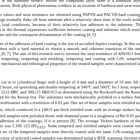
 at the substrate surface. Below the compound layer, there is a diffusion laye
 atoms. Both physical phenomena conduce to an increase of hardness and wear resista
ss values and wear resistance are obtained using PAPVD and PACVD hard coating
gs normally flake off from substrate after a relatively short time, if the tools wor
g load conditions, because of their relatively low adhesion to the substrate. T
r in the thermal expansions coefficient between coating and substrate which result
ate and the consequent delamination of the coating [4, 5].
t of the adhesion of hard coating is the use of so-called duplex coatings. In this cas
d then with a hard material to
obtain a smooth and coherent transition of the me
 [6, 7]. The aim of this research was to increase the wear resistance of AISI H13 ho
s: tempering; tempering and nitriding; tempering and coating with CrN; temper
e mechanical and tribological properties of the treated samples were characterized 
 cut in to cylindrical shape with a height of 4 mm and a diameter of 19 mm. All 
 2 hours, oil quenching and double tempering at 540°C and 560°C for 1 hour, respe
s 52±2 HRC and 580±15 HK0.015 as determined using the Rockwell-and the Knoop h
d for the Knoop test. The substrates were mechanically polished to a surface fi
rofilometer with a resolution of 0.01 μm. One set of these samples were nitrided usi
ours, which conduced to a 140±5 μm thick nitrided zone with an average surface 
ided samples were polished down with diamond paste to a roughness of Ra=0.05 μm 
dhesion of the coatings, if it is present [8]. The average Vickers hardness of the
ayer was 1,100 ±25 HV
. Some tempered and nitrided samples were coated wi
0.025
r set of the tempered samples were directly coated with the same CrN coating with
section of selected coated samples was determined using a JEOL scanning electron 