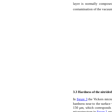
layer is normally compose
contamination of the vacuu
3.3 Hardness of the nitride
In
figure 3
the Vickers micr
hardness near to the surfac
150 μm, which corresponds t
microstructure in
figure 1
and