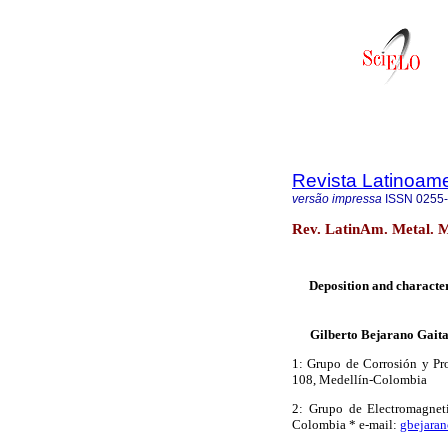
Revista Latinoame
versão impressa
ISSN
0255
Rev. LatinAm. Metal. M
Deposition and character
Gilberto Bejarano Gait
1: Grupo de Corrosión y Pr
108, Medellín-Colombia
2: Grupo de Electromagnet
Colombia * e-mail:
gbejara