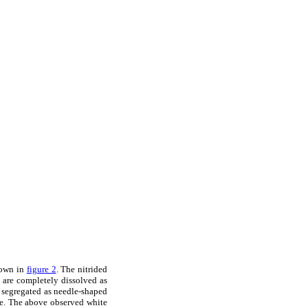
hown in
figure 2
. The nitrided
y are completely dissolved as
nd segregated as needle-shaped
ne. The above observed white