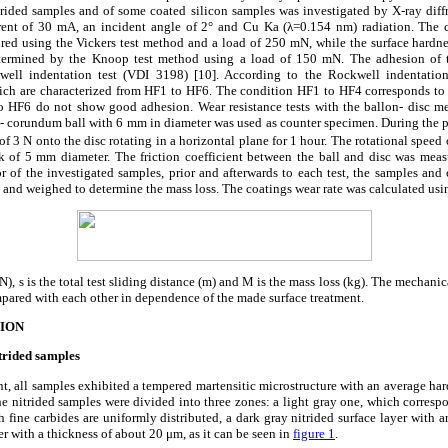
trided samples and of some coated silicon samples was investigated by X-ray diff
rent of 30 mA, an incident angle of 2° and Cu K
a
(λ=0.154 nm) radiation. The c
red using the Vickers test method and a load of 250 mN, while the surface hardnes
ermined by the Knoop test method using a load of 150 mN. The adhesion of t
ell indentation test (VDI 3198) [10]. According to the Rockwell indentation 
which are characterized from HF1 to HF6. The condition HF1 to HF4 corresponds to
 HF6 do not show good adhesion. Wear resistance tests with the ballon- disc me
- corundum ball with 6 mm in diameter was used as counter specimen. During the pi
of 3 N onto the disc rotating in a horizontal plane for 1 hour. The rotational speed
 of 5 mm diameter. The friction coefficient between the ball and disc was measu
or of the
investigated samples, prior and afterwards to each test, the samples and
 and weighed to determine the mass loss. The coatings wear rate was calculated us
N), s is the total test sliding distance (m) and M is the mass loss (kg). The mechanic
pared with each other in dependence of the made surface treatment.
SION
itrided samples
ment, all samples exhibited a tempered martensitic microstructure with an average ha
e nitrided samples were divided into three zones: a light gray one, which correspo
 fine carbides are uniformly distributed, a dark gray nitrided surface layer with 
r with a thickness of about 20 μm, as it can be seen in
figure 1
.