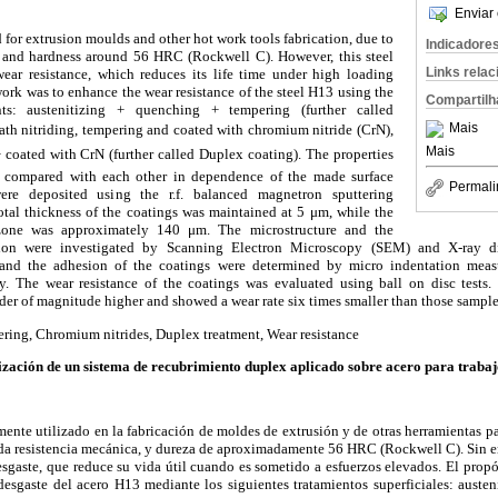
Enviar 
 for extrusion moulds and other hot work tools fabrication, due to
Indicadore
h and hardness around 56 HRC (Rockwell C). However, this steel
Links rela
wear resistance, which reduces its life time under high loading
work was to enhance the wear resistance of the steel H13 using the
Compartilh
nts: austenitizing + quenching + tempering (further called
Mais
bath nitriding, tempering and coated with chromium nitride (CrN),
Mais
 coated with CrN (further called Duplex coating). The properties
e compared with each other in dependence of the made surface
Permali
ere deposited using the r.f. balanced magnetron sputtering
otal thickness of the coatings was maintained at 5 μm, while the
 zone was approximately 140 μm. The microstructure and the
tion were investigated by Scanning Electron Microscopy (SEM) and X-ray di
s and the adhesion of the coatings were determined by micro indentation mea
ely. The wear resistance of the coatings was evaluated using ball on disc tests
rder of magnitude higher and showed a wear rate six times smaller than those sampl
ering, Chromium nitrides, Duplex treatment, Wear resistance
ización de un sistema de recubrimiento duplex aplicado sobre acero para trabaj
ente utilizado en la fabricación de moldes de extrusión y de otras herramientas p
ada resistencia mecánica, y dureza de aproximadamente 56 HRC (Rockwell C). Sin e
desgaste, que reduce su vida útil cuando es sometido a esfuerzos elevados. El propó
 desgaste del acero H13 mediante los siguientes tratamientos superficiales: aust