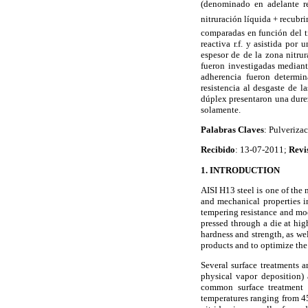
(denominado en adelante r
nitruración líquida + recubr
comparadas en función del ti
reactiva r.f. y asistida po
espesor de de la zona nitrur
fueron investigadas mediant
adherencia fueron determi
resistencia al desgaste de 
dúplex presentaron una dure
solamente.
Palabras Claves
: Pulveriza
Recibido
: 13-07-2011;
Revi
1. INTRODUCTION
AISI H13 steel is one of the 
and mechanical properties 
tempering resistance and mod
pressed through a die at hi
hardness and strength, as we
products and to optimize the 
Several surface treatments a
physical vapor deposition)
common surface treatment a
temperatures ranging from 45