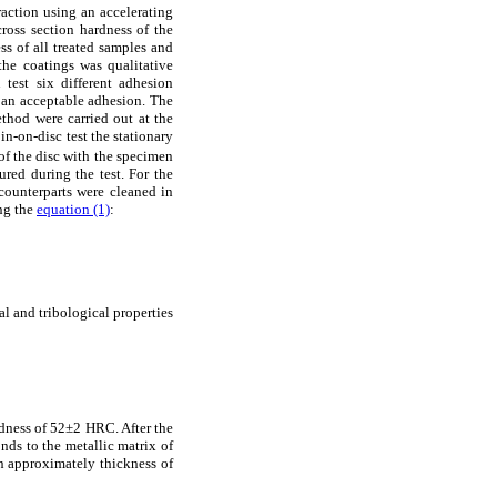
raction using an accelerating
ross section hardness of the
s of all treated samples and
he coatings was qualitative
test six different adhesion
 an acceptable adhesion. The
thod were carried out at the
n-on-disc test the stationary
 of the disc with the specimen
red during the test. For the
 counterparts were cleaned in
ing the
equation (1)
:
al and tribological properties
rdness of 52±2 HRC. After the
nds to the metallic matrix of
an approximately thickness of