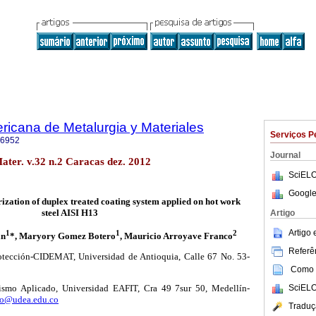
ricana de Metalurgia y Materiales
Serviços P
-6952
Journal
ater. v.32 n.2 Caracas dez. 2012
SciELO
Google
ization of duplex treated coating system applied on hot work
steel
AISI H13
Artigo
Artigo
1
1
2
an
*, Maryory Gomez Botero
, Mauricio Arroyave Franco
Referên
otección-CIDEMAT, Universidad de Antioquia, Calle 67 No. 53-
Como c
SciELO
ismo Aplicado, Universidad EAFIT, Cra 49 7sur 50, Medellín-
no@udea.edu.co
Traduç