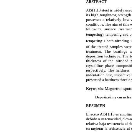
ABSTRACT
AISI H13 steel is widely used
its high toughness, strengt
possesses a relatively low 
conditions. The aim of this 
following surface treatme
tempering), tempering and 
tempering + bath nitriding +
of the treated samples wer
treatment. The coatings w
deposition technique. The t
thickness of the nitrided
crystalline phase composi
respectively. The hardnes
indentation test, respectiv
presented a hardness three o
Keywords
: Magnetron sputt
Deposición y caracter
RESUMEN
El acero AISI H13 es ampliam
debido a su tenacidad, elev
relativa baja resistencia al 
en mejorar la resistencia al