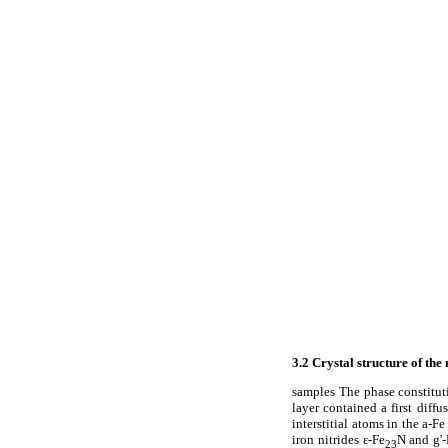
3.2 Crystal structure of the 
samples The phase constitut
layer contained a first diffu
interstitial atoms in the
a
-Fe
iron nitrides ε-Fe
N and
g
'
23