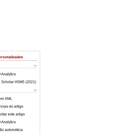
ersonalizados
 Analytics
 Scholar H5M5 (
2021
)
 em XML
cias do artigo
itar este artigo
 Analytics
ão automática