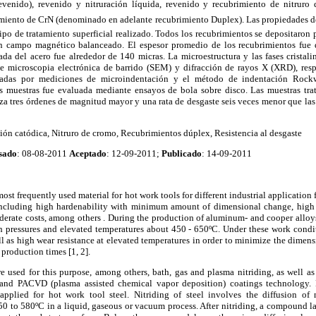
evenido), revenido y nitruración líquida, revenido y recubrimiento de nitruro
imiento de CrN (denominado en adelante recubrimiento Duplex). Las propiedades de
po de tratamiento superficial realizado. Todos los recubrimientos se depositaron 
r un campo magnético balanceado. El espesor promedio de los recubrimientos fue 
ada del acero fue alrededor de 140 micras. La microestructura y las fases cristali
e microscopia electrónica de barrido (SEM) y difracción de rayos X (XRD), res
nadas por mediciones de microindentación y el método de indentación Rockw
las muestras fue evaluada mediante ensayos de bola sobre disco. Las muestras tra
za tres órdenes de magnitud mayor y una rata de desgaste seis veces menor que las
ción catódica, Nitruro de cromo, Recubrimientos dúplex, Resistencia al desgaste
sado
: 08-08-2011
Aceptado
: 12-09-2011;
Publicado
: 14-09-2011
most frequently used material for hot work tools for different industrial application f
including high hardenability with minimum amount of dimensional change, high s
erate costs, among others . During the production of aluminum- and cooper alloys,
gh pressures and elevated temperatures about 450 - 650ºC. Under these work condi
ll as high wear resistance at elevated temperatures in order to minimize the dimen
production times [1, 2].
re used for this purpose, among others, bath, gas and plasma nitriding, as well 
 and PACVD (plasma assisted chemical vapor deposition) coatings technology. N
pplied for hot work tool steel. Nitriding of steel involves the diffusion of n
0 to 580ºC in a liquid, gaseous or vacuum process. After nitriding, a compound la