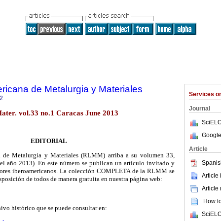
ricana de Metalurgia y Materiales
Services 
2
Journal
ater. vol.33 no.1 Caracas June 2013
SciELO
Google
EDITORIAL
Article
a de Metalurgia y Materiales (RLMM) arriba a su volumen 33,
Spanis
el año 2013). En este número se publican un artículo invitado y
autores iberoamericanos. La colección COMPLETA de la RLMM se
Article
isposición de todos de manera gratuita en nuestra página web:
Article
How to 
ivo histórico que se puede consultar en:
SciELO