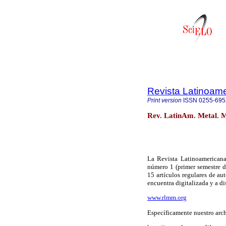
Revista Latinoame
Print version
ISSN
0255-695
Rev. LatinAm. Metal. M
La Revista Latinoamerican
número 1 (primer semestre d
15 artículos regulares de 
encuentra digitalizada y a d
www.rlmm.org
Específicamente nuestro arch