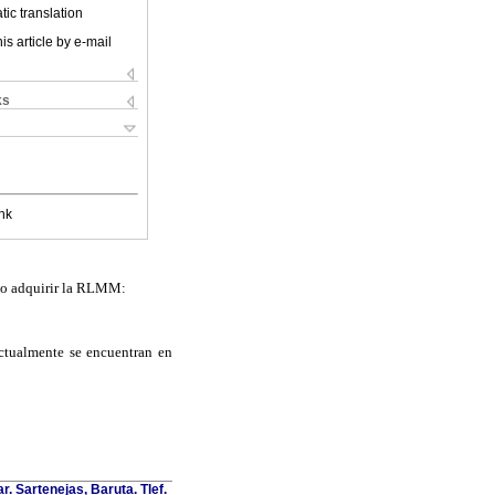
ic translation
is article by e-mail
ks
nk
ado adquirir la RLMM:
ctualmente se encuentran en
. Sartenejas, Baruta. Tlef.