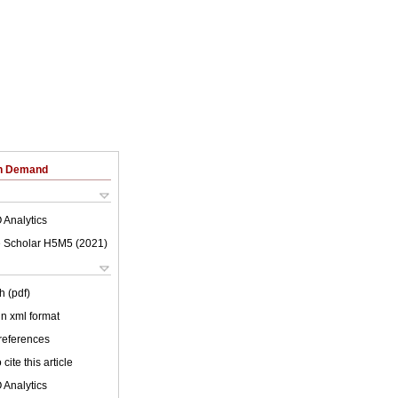
on Demand
 Analytics
 Scholar H5M5 (
2021
)
h (pdf)
 in xml format
 references
cite this article
 Analytics