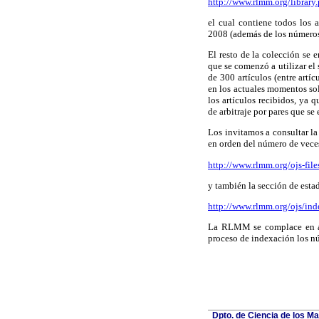
http://www.rlmm.org/library
el cual contiene todos los 
2008 (además de los números
El resto de la colección se
que se comenzó a utilizar e
de 300 artículos (entre art
en los actuales momentos s
los artículos recibidos, ya 
de arbitraje por pares que se
Los invitamos a consultar la 
en orden del número de vece
http://www.rlmm.org/ojs-files
y también la sección de esta
http://www.rlmm.org/ojs/ind
La RLMM se complace en anu
proceso de indexación los n
Dpto. de Ciencia de los Ma