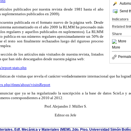
.php
Automat
artículos publicados por nuestra revista desde 1981 hasta el año
Send th
 suplementarios publicados en 2009).
Indicators
 encuentra publicada en el formato nuevo de la página web. Desde
Related lin
l sistema automatizado en el año 2009 la RLMM ha procesado más
ículos regulares y aquellos publicados en suplementos). La RLMM
Share
olo publica en sus números regulares aproximadamente un 50% de
que el resto son finalmente rechazados luego del riguroso proceso
More
 emplea.
More
sección de los artículos más visitados de nuestra revista, listados
Permali
s que han sido descargados desde nuestra página web:
/report-stats.php
dísticas de visitas que revela el carácter verdaderamente internacional que ha logr
ex.php/rlmm/about/visitsReport
nciar que ya se ha regularizado la suscripción a la base de datos ScieLo y a
úmeros correspondientes a 2010 al 2012.
Prof. Alejandro J. Müller S.
Editor en Jefe
teriales, Edf. Mecánica y Materiales (MEM), 2do. Piso, Universidad Simón Bolívar