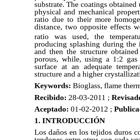
substrate. The coatings obtained 
physical and mechanical propert
ratio due to their more homoge
distance, two opposite effects 
ratio was used, the temperat
producing splashing during the i
and then the structure obtained
porous, while, using a 1:2 gas r
surface at an adequate tempe
structure and a higher crystallizat
Keywords:
Bioglass, flame therm
Recibido:
28-03-2011 ;
Revisad
Aceptado:
01-02-2012 ;
Public
1. INTRODUCCIÓN
Los daños en los tejidos duros co
tendones entre otros son cada ve