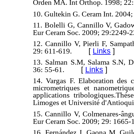
Orden MA. Int Orthop. 1998; 22:
10. Gultekin G. Ceram Int. 2004
11. Bolelli G, Cannillo V, Gadow
Eur Ceram Soc. 2009; 29:2249-2
12. Cannillo V, Pierli F, Sampat
[
Links
]
29: 611-619.
13. Salman S.M, Salama S.N, D
[
Links
]
36: 55-61.
14. Vargas F. Elaboration des c
micrometriques et nanometriqu
applications tribologiques.Thé
Limoges et Université d'Antioqui
15. Cannillo V, Colmenares-ângul
Eur Ceram Soc. 2009; 29: 1665-
16. Fernández J, Gaona M, Guil