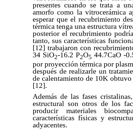
presentes cuando se trata a un
amorfo como la vitrocerámica ap
esperar que el recubrimiento de
térmica tenga una estructura vítr
posterior el recubrimiento podrí
tanto, sus características funcion
[12] trabajaron con recubrimient
34 SiO
-16.2 P
O
44.7CaO -0.
2
2
5
por proyección térmica por plasma
después de realizarle un tratam
de calentamiento de 10K obtuvo t
[12].
Además de las fases cristalinas,
estructural son otros de los f
producir materiales biocom
características físicas y estruc
adyacentes.