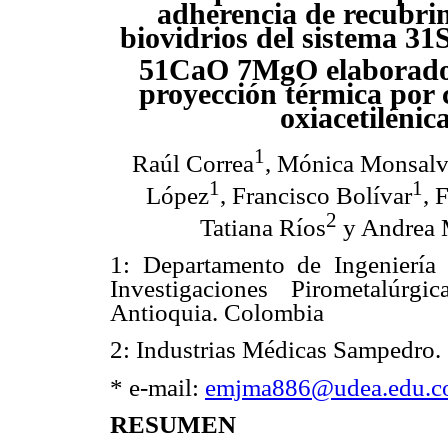
adherencia de recubri
biovidrios del sistema 31
51CaO 7MgO elaborado
proyección térmica por
oxiacetilénic
1
Raúl Correa
, Mónica Monsal
1
1
López
, Francisco Bolívar
, 
2
Tatiana Ríos
y Andrea
1: Departamento de Ingeniería
Investigaciones Pirometalúrg
Antioquia. Colombia
2: Industrias Médicas Sampedro
* e-mail:
emjma886@udea.edu.c
RESUMEN