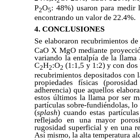
2
P
O
: 48%) usaron para medir 
2
5
encontrando un valor de 22.4%.
4. CONCLUSIONES
Se elaboraron recubrimientos de 
CaO X MgO mediante proyección
variando la entalpía de la llama
C
H
:O
(1:1,5 y 1:2) y con dos
2
2
2
recubrimientos depositados con l
propiedades físicas (porosid
adherencia) que aquellos elabora
estos últimos la llama por ser m
partículas sobre-fundiéndolas, lo
(
splash
) cuando estas partículas
reflejado en una mayor poros
rugosidad superficial y en una r
Así mismo, la alta temperatura al