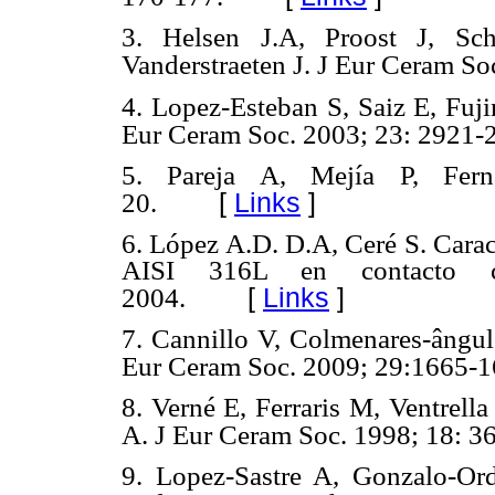
3. Helsen J.A, Proost J, Sc
Vanderstraeten J. J Eur Ceram So
4. Lopez-Esteban S, Saiz E, Fuj
Eur Ceram Soc. 2003; 23: 2921-
5. Pareja A, Mejía P, Fern
[
Links
]
20.
6. López A.D. D.A, Ceré S. Carac
AISI 316L en contacto con
[
Links
]
2004.
7. Cannillo V, Colmenares-ângulo
Eur Ceram Soc. 2009; 29:1665-1
8. Verné E, Ferraris M, Ventrell
A. J Eur Ceram Soc. 1998; 18: 3
9. Lopez-Sastre A, Gonzalo-Ord