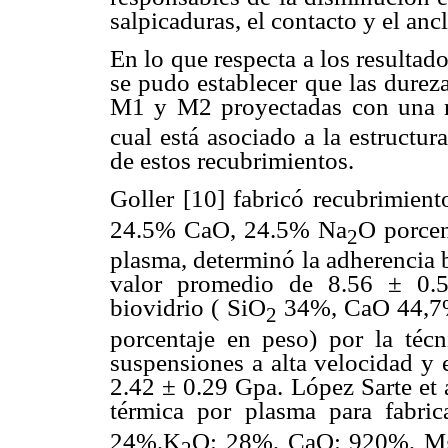
salpicaduras, el contacto y el ancl
En lo que respecta a los resultad
se pudo establecer que las durez
M1 y M2 proyectadas con una r
cual está asociado a la estructu
de estos recubrimientos.
Goller [10] fabricó recubrimien
24.5% CaO, 24.5% Na
O porcen
2
plasma, determinó la adherencia
valor promedio de 8.56 ± 0.5
biovidrio ( SiO
34%, CaO 44,7
2
porcentaje en peso) por la téc
suspensiones a alta velocidad y 
2.42 ± 0.29 Gpa. López Sarte et a
térmica por plasma para fabric
24%,K
O: 28%, CaO: 920%, M