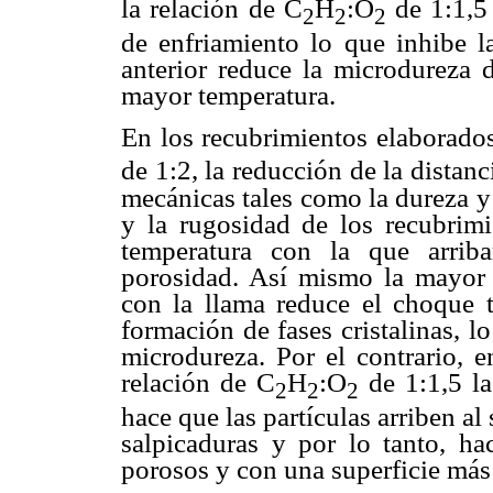
la relación de C
H
:O
de 1:1,5 
2
2
2
de enfriamiento lo que inhibe la
anterior reduce la microdureza 
mayor temperatura.
En los recubrimientos elaborado
de 1:2, la reducción de la distan
mecánicas tales como la dureza y
y la rugosidad de los recubrim
temperatura con la que arriba
porosidad. Así mismo la mayor t
con la llama reduce el choque t
formación de fases cristalinas, 
microdureza. Por el contrario, 
relación de C
H
:O
de 1:1,5 la
2
2
2
hace que las partículas arriben al
salpicaduras y por lo tanto, h
porosos y con una superficie más