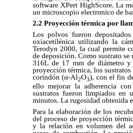
software XPert HighScore. La mo
un microscopio electrσnico de 
2.2 Proyección térmica por lla
Los polvos fueron depositados
oxiacetilénica utilizando la cá
Terodyn 2000, la cual permite co
de deposición. Como sustrato se u
316L de 17 mm de diámetro y 
proyección térmica, los sustratos
corindón (α-Al
O
), con el fin 
2
3
ello mejorar la adherencia con 
sustratos fueron limpiados en 
minutos. La rugosidad obtenida e
Para la elaboración de los recub
del proceso de proyección térmic
y la relación en volumen del a
gases de combustión. La presió