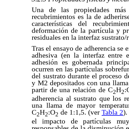
Una de las propiedades más 
recubrimientos es la de adherirs
características del recubrim
deformación de la partícula y pr
residuales en la interfaz sustrato
Tras el ensayo de adherencia se e
adhesiva (en la interfaz entre 
adhesión es gobernada princip
ocurren en las partículas sobrefu
del sustrato durante el proceso 
y M2 depositados con una llama 
partir de una relación de C
H
:
2
2
adherencia al sustrato que los
una llama de mayor temperatu
C
H
:O
de 1:1,5. (ver
Tabla 2
)
2
2
2
el impacto de partículas muy
responsables de la disminución e