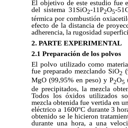
El objetivo de este estudio fue 
del sistema 31SiO
-11P
O
-51
2
2
5
térmica por combustión oxiacetil
efecto de la distancia de proyec
adherencia, la rugosidad superfici
2. PARTE EXPERIMENTAL
2.1 Preparación de los polvos
El polvo utilizado como materia
fue preparado mezclando SiO
(
2
MgO (99,95% en peso) y P
O
(
2
5
de precipitados, la mezcla obt
Todos los óxidos utilizados so
mezcla obtenida fue vertida en un
eléctrico a 1600ºC durante 3 hora
obtenido se le hicieron tratamie
durante una hora, a una veloc