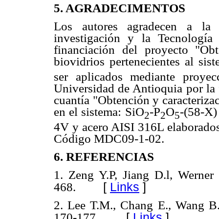
5. AGRADECIMENTOS
Los autores agradecen a la
investigación y la Tecnol
financiación del proyecto "Ob
biovidrios pertenecientes al sis
ser aplicados mediante proyec
Universidad de Antioquia por la
cuantía "Obtención y caracteriza
en el sistema: SiO
-P
O
-(58-X)
2
2
5
4V y acero AISI 316L elaborados
Código MDC09-1-02.
6. REFERENCIAS
1. Zeng Y.P, Jiang D.l, Werner 
[
Links
]
468.
2. Lee T.M., Chang E., Wang B.
[
Links
]
170-177.