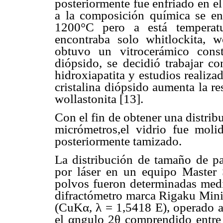
posteriormente fue enfriado en el
a la composición química se en
1200°C pero a está temperatu
encontraba solo whitlockita, w
obtuvo un vitrocerámico consti
diópsido, se decidió trabajar co
hidroxiapatita y estudios realiz
cristalina diópsido aumenta la re
wollastonita [13].
Con el fin de obtener una distrib
micrómetros,el vidrio fue mol
posteriormente tamizado.
La distribución de tamaño de pa
por láser en un equipo Master 
polvos fueron determinadas medi
difractómetro marca Rigaku Minif
(CuKα, λ = 1,5418 Ε), operado 
el αngulo 2θ comprendido entre 