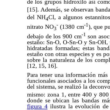
de los grupos hidroxilo así co
[15]. Además, se observan banda
del NH
Cl, a algunos estannito
4
-
-1
nitrato NO
(1380 cm
), que p
3
-1
debajo de los 900 cm
son asoci
estaño: Sn-O, O-Sn-O y Sn-OH, pr
hidratadas formadas; estas ban
estaño con otras especies y es p
sobre la naturaleza de los compl
[12, 15, 16].
Para tener una información más 
funcionales asociados a los comp
del sistema, se realizó la deconv
mismo: zona 1, entre 400 y 800
donde se ubican las bandas más
figura 4
ilustra la evolución de