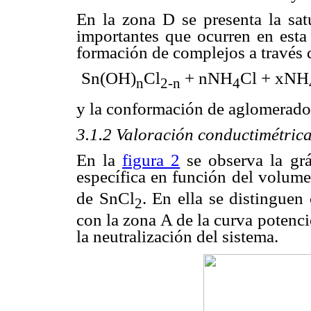
En la zona D se presenta la sa
importantes que ocurren en esta 
formación de complejos a través d
Sn(OH)
Cl
+ nNH
Cl + xNH
n
2-n
4
y la conformación de aglomerados
3.1.2 Valoración conductimétric
En la
figura 2
se observa la grá
específica en función del volum
de SnCl
. En ella se distinguen
2
con la zona A de la curva potenci
la neutralización del sistema.