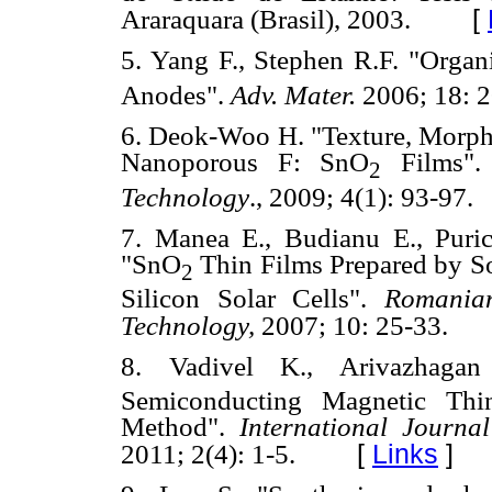
[
Araraquara (Brasil), 2003.
5. Yang F., Stephen R.F. "Organ
Anodes".
Adv.
Mater.
2006; 18: 
6. Deok-Woo H. "Texture, Morpho
Nanoporous F: SnO
Films"
2
Technology
., 2009; 4(1): 93-97.
7. Manea E., Budianu E., Puric
"SnO
Thin Films Prepared by S
2
Silicon Solar Cells".
Romania
Technology,
2007; 10: 25-33.
8. Vadivel K., Arivazhag
Semiconducting Magnetic Thi
Method".
International Journa
[
Links
]
2011; 2(4): 1-5.