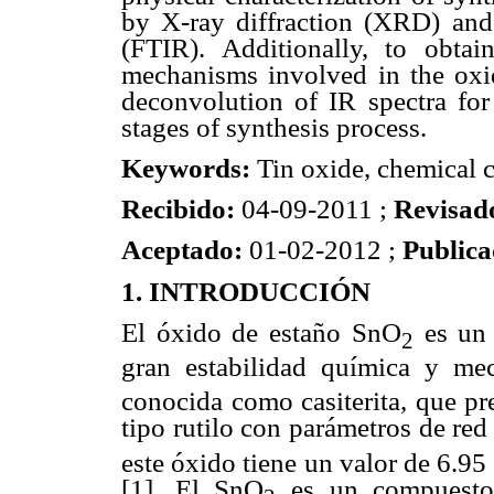
by X-ray diffraction (XRD) and 
(FTIR). Additionally, to obta
mechanisms involved in the oxid
deconvolution of IR spectra for 
stages of synthesis process.
Keywords:
Tin oxide, chemical c
Recibido:
04-09-2011 ;
Revisad
Aceptado:
01-02-2012 ;
Public
1. INTRODUCCIÓN
El óxido de estaño SnO
es un 
2
gran estabilidad química y me
conocida como casiterita, que pre
tipo rutilo con parámetros de re
este óxido tiene un valor de 6.95
[1]. El SnO
es un compuesto 