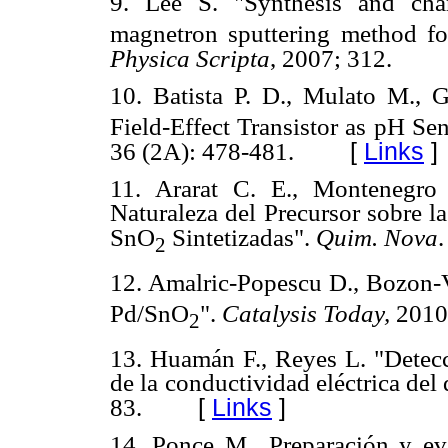
9. Lee S. "Synthesis and cha
magnetron sputtering method for 
Physica Scripta
, 2007; 312.
10. Batista P. D., Mulato M., 
Field-Effect Transistor as pH Se
[
Links
]
36 (2A): 478-481.
11. Ararat C. E., Montenegro 
Naturaleza del Precursor sobre la
SnO
Sintetizadas".
Quim. Nova
2
12. Amalric-Popescu D., Bozon-V
Pd/SnO
".
Catalysis Today,
2010
2
13. Huamán F., Reyes L. "Detecc
de la conductividad eléctrica del
[
Links
]
83.
14. Ponce M., Preparación y ev