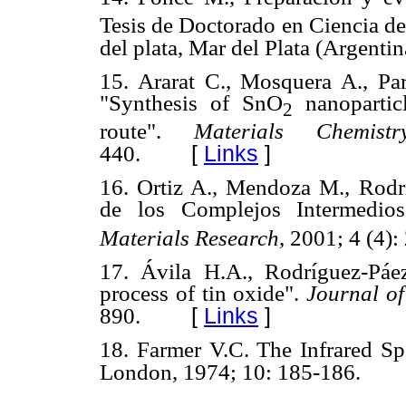
Tesis de Doctorado en Ciencia de
del plata, Mar del Plata (Argentin
15. Ararat C., Mosquera A., Par
"Synthesis of SnO
nanoparticl
2
route".
Materials Chemist
[
Links
]
440.
16. Ortiz A., Mendoza M., Rodr
de los Complejos Intermedio
Materials Research
, 2001; 4 (4):
17. Ávila H.A., Rodríguez-Páez
process of tin oxide".
Journal of
[
Links
]
890.
18. Farmer V.C. The Infrared Spe
London, 1974; 10: 185-186.