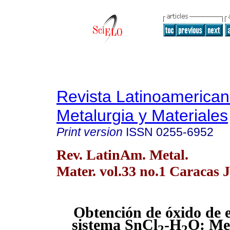
Revista Latinoamerica
Metalurgia y Materiales
Print version
ISSN
0255-6952
Rev. LatinAm. Metal.
Mater. vol.33 no.1 Caracas 
Obtención de óxido de e
sistema
SnCl
-H
O:
Me
2
2