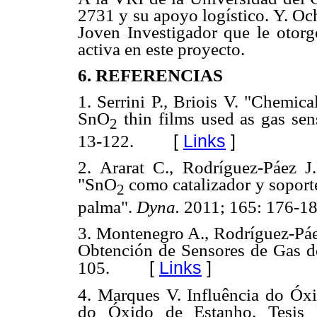
2731 y su apoyo logístico. Y. 
Joven Investigador que le otorg
activa en este proyecto.
6. REFERENCIAS
1. Serrini P., Briois V. "Chemica
SnO
thin films used as gas sen
2
[
Links
]
13-122.
2. Ararat C., Rodríguez-Páez J.
"SnO
como catalizador y soporte 
2
palma".
Dyna.
2011; 165: 176-18
3. Montenegro A., Rodríguez-Páe
Obtención de Sensores de Gas d
[
Links
]
105.
4. Marques V. Influência do Óx
do Óxido de Estanho. Tesis M