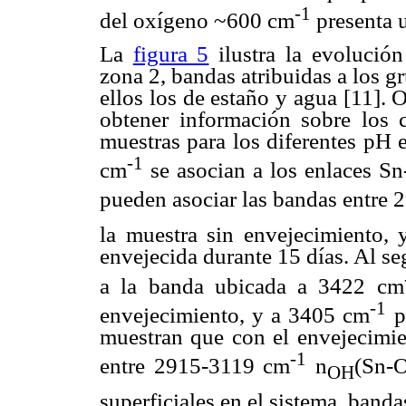
-1
del oxígeno ~600 cm
presenta u
La
figura 5
ilustra la evolució
zona 2, bandas atribuidas a los 
ellos los de estaño y agua [11].
obtener información sobre los
muestras para los diferentes pH 
-1
cm
se asocian a los enlaces Sn
pueden asociar las bandas entre
la muestra sin envejecimiento,
envejecida durante 15 días. Al s
a la banda ubicada a 3422 cm
-1
envejecimiento, y a 3405 cm
pa
muestran que con el envejecimie
-1
entre 2915-3119 cm
n
(Sn-O
OH
superficiales en el sistema, ban