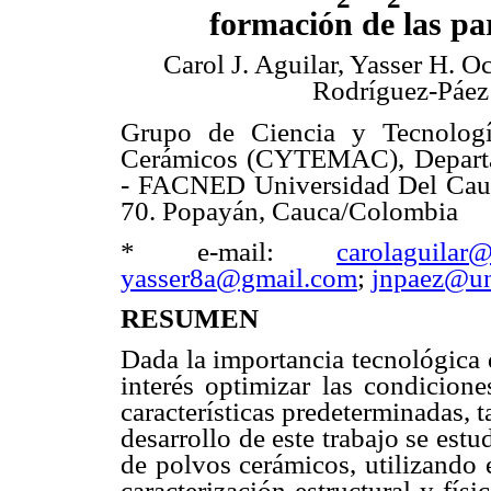
formación de las pa
Carol J. Aguilar, Yasser H. O
Rodríguez-Páez
Grupo de Ciencia y Tecnologí
Cerámicos (CYTEMAC), Departa
- FACNED Universidad Del Cauc
70. Popayán, Cauca/Colombia
* e-mail:
carolaguilar
yasser8a@gmail.com
;
jnpaez@un
RESUMEN
Dada la importancia tecnológica 
interés optimizar las condicione
características predeterminadas,
desarrollo de este trabajo se estu
de polvos cerámicos, utilizando 
caracterización estructural y fís