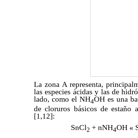
La zona A representa, principalm
las especies ácidas y las de hidr
lado, como el NH
OH es una bas
4
de cloruros básicos de estaño a
[1,12]:
SnCl
+ nNH
OH
«
S
2
4