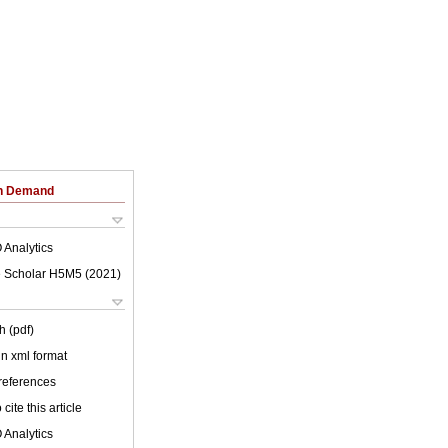
on Demand
 Analytics
 Scholar H5M5 (
2021
)
h (pdf)
 in xml format
 references
cite this article
 Analytics