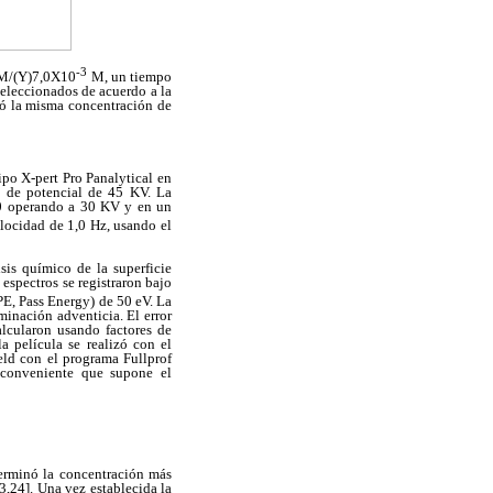
-3
25M/(Y)7,0X10
M, un tiempo
 seleccionados de acuerdo a la
leó la misma concentración de
ipo X-pert Pro Panalytical en
a de potencial de 45 KV. La
00 operando a 30 KV y en un
locidad de 1,0 Hz, usando el
sis químico de la superficie
spectros se registraron bajo
PE, Pass Energy) de 50 eV. La
minación adventicia. El error
alcularon usando factores de
a película se realizó con el
ld con el programa Fullprof
inconveniente que supone el
terminó la concentración más
3,24]. Una vez establecida la