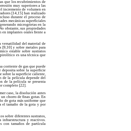
las que los recubrimientos de
orrosión muy superiores a las
, el incremento de volumen en
adores [14,15] han realizado
ncluso durante el proceso de
dades mecánicas superficiales
generando microgrietas en la
 No obstante, sus propiedades
n en implantes orales frente a
a versatilidad del material de
s [9,10] y sobre metales para
ámico estable sobre sustratos
pirolítico es una técnica que
na corriente de gas que puede
e deposita sobre la superficie
 sobre la superficie caliente,
n de la película depende del
n de la película se presenta
or completo [22].
mer caso, la disolución antes
 un chorro de finas gotas. En
año de gota más uniforme que
a el tamaño de la gota y por
os sobre diferentes sustratos,
 infraestructura y reactivos.
os con tamaños de partícula