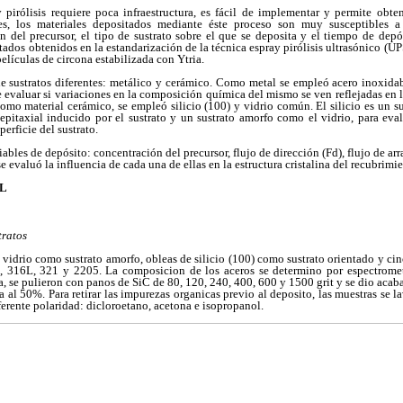
y pirólisis requiere poca infraestructura, es fácil de implementar y permite obte
, los materiales depositados mediante éste proceso son muy susceptibles a 
n del precursor, el tipo de sustrato sobre el que se deposita y el tiempo de depó
ltados obtenidos en la estandarización de la técnica espray pirólisis ultrasónico (UP
elículas de circona estabilizada con Ytria.
de sustratos diferentes: metálico y cerámico. Como metal se empleó acero inoxid
de evaluar si variaciones en la composición química del mismo se ven reflejadas en l
mo material cerámico, se empleó silicio (100) y vidrio común. El silicio es un s
 epitaxial inducido por el sustrato y un sustrato amorfo como el vidrio, para eva
perficie del sustrato.
iables de depósito: concentración del precursor, flujo de dirección (Fd), flujo de arr
se evaluó la influencia de cada una de ellas en la estructura cristalina del recubrimi
AL
tratos
: vidrio como sustrato amorfo, obleas de silicio (100) como sustrato orientado y cin
, 316L, 321 y 2205. La composicion de los aceros se determino por espectromet
ea, se pulieron con panos de SiC de 80, 120, 240, 400, 600 y 1500 grit y se dio aca
al 50%. Para retirar las impurezas organicas previo al deposito, las muestras se l
ferente polaridad: dicloroetano, acetona e isopropanol.