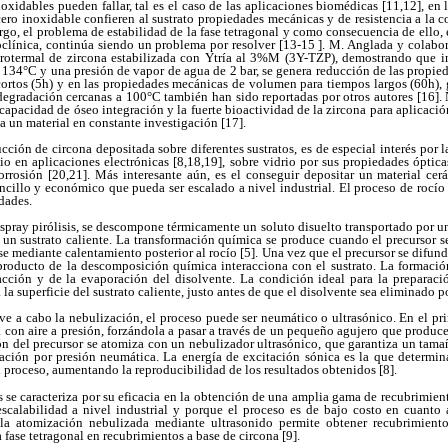
noxidables pueden fallar, tal es el caso de las aplicaciones biomédicas [11,12], en 
ero inoxidable confieren al sustrato propiedades mecánicas y de resistencia a la c
go, el problema de estabilidad de la fase tetragonal y como consecuencia de ello
oclínica, continúa siendo un problema por resolver [13-15 ]. M. Anglada y colabor
rotermal de zircona estabilizada con Ytría al 3%M (3Y-TZP), demostrando que i
a 134°C y una presión de vapor de agua de 2 bar, se genera reducción de las propie
ortos (5h) y en las propiedades mecánicas de volumen para tiempos largos (60h), 
degradación cercanas a 100°C también han sido reportadas por otros autores [16].
capacidad de óseo integración y la fuerte bioactividad de la zircona para aplicació
la un material en constante investigación [17].
ción de circona depositada sobre diferentes sustratos, es de especial interés por l
cio en aplicaciones electrónicas [8,18,19], sobre vidrio por sus propiedades óptica
corrosión [20,21]. Más interesante aún, es el conseguir depositar un material cer
ncillo y económico que pueda ser escalado a nivel industrial. El proceso de rocío 
idades.
espray pirólisis, se descompone térmicamente un soluto disuelto transportado por u
ar un sustrato caliente. La transformación química se produce cuando el precursor s
rse mediante calentamiento posterior al rocío [5]. Una vez que el precursor se difunde
 producto de la descomposición química interacciona con el sustrato. La formació
acción y de la evaporación del disolvente. La condición ideal para la preparació
la superficie del sustrato caliente, justo antes de que el disolvente sea eliminado p
 a cabo la nebulización, el proceso puede ser neumático o ultrasónico. En el pri
a con aire a presión, forzándola a pasar a través de un pequeño agujero que produce
ión del precursor se atomiza con un nebulizador ultrasónico, que garantiza un tam
zación por presión neumática. La energía de excitación sónica es la que determin
l proceso, aumentando la reproducibilidad de los resultados obtenidos [8].
s se caracteriza por su eficacia en la obtención de una amplia gama de recubrimient
escalabilidad a nivel industrial y porque el proceso es de bajo costo en cuanto a
la atomización nebulizada mediante ultrasonido permite obtener recubrimient
a fase tetragonal en recubrimientos a base de circona [9].