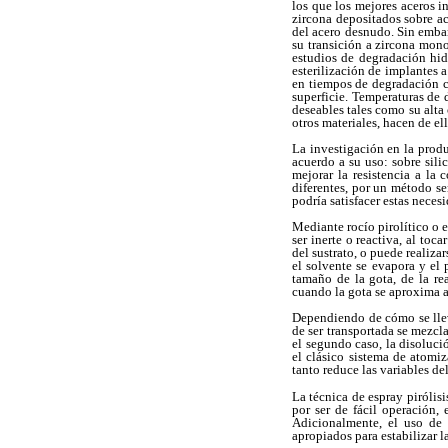
los que los mejores aceros i
zircona depositados sobre ac
del acero desnudo. Sin embar
su transición a zircona mon
estudios de degradación hid
esterilización de implantes 
en tiempos de degradación c
superficie. Temperaturas de 
deseables tales como su alta 
otros materiales, hacen de el
La investigación en la produc
acuerdo a su uso: sobre sili
mejorar la resistencia a la 
diferentes, por un método se
podría satisfacer estas neces
Mediante rocío pirolítico o 
ser inerte o reactiva, al toc
del sustrato, o puede realiza
el solvente se evapora y el
tamaño de la gota, de la re
cuando la gota se aproxima a 
Dependiendo de cómo se lleve
de ser transportada se mezcl
el segundo caso, la disoluc
el clásico sistema de atomi
tanto reduce las variables de
La técnica de espray pirólisi
por ser de fácil operación, 
Adicionalmente, el uso de 
apropiados para estabilizar l