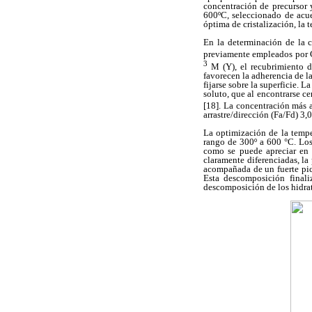
concentración de precursor 
600ºC, seleccionado de acue
óptima de cristalización, la 
En la determinación de la c
previamente empleados por G
3
M (Y), el recubrimiento d
favorecen la adherencia de la
fijarse sobre la superficie. 
soluto, que al encontrarse ce
[18]. La concentración más 
arrastre/dirección (Fa/Fd) 3,
La optimización de la tempe
rango de 300º a 600 °C. Los
como se puede apreciar en 
claramente diferenciadas, l
acompañada de un fuerte pic
Esta descomposición final
descomposición de los hidrat