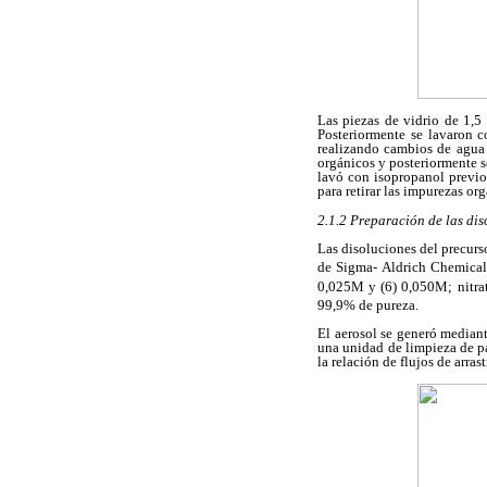
Las piezas de vidrio de 1,5
Posteriormente se lavaron c
realizando cambios de agua 
orgánicos y posteriormente s
lavó con isopropanol previo 
para retirar las impurezas or
2.1.2 Preparación de las dis
Las disoluciones del precursor
de Sigma- Aldrich Chemicals
0,025M y (6) 0,050M; nitra
99,9% de pureza.
El aerosol se generó median
una unidad de limpieza de pa
la relación de flujos de arras