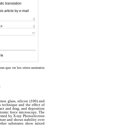
ic translation
is article by e-mail
ks
nk
as que en los otros sustratos
s
mon glass, silicon (100) and
 technique and the effect of
pact and drag, and deposition
atomic force microscopy. The
ormed by X-ray Photoelectron
ture and shows stability over
other substrates show mixed