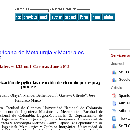
ricana de Metalurgia y Materiales
Services 
2
Journal
ater. vol.33 no.1 Caracas June 2013
SciELO
Google
ización de películas de óxido de circonio por
espray
pirólisis
Article
2
3
4
n Jairo Olaya
, Manuel Bethencourt
, Gustavo Cifredo
, Jose
Spanis
5
Francisco Marco
Article
a. Facultad de Ciencias. Universidad Nacional de Colombia.
Article
tamento de Ingeniería Mecánica y Mecatrónica. Facultad de
Nacional de Colombia. Bogotá-Colombia. 3: Departamento de
How to 
e Ingeniería Metalúrgica y Química Inorgánica. Universidad de
iencia y Tecnología Marinas. Cádiz- España. 4: Departamento de
SciELO
e Ingeniería Metalúrgica y Química Inorgánica. Universidad de