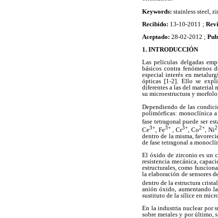
Keywords:
stainless steel, z
Recibido:
13-10-2011 ;
Rev
Aceptado:
28-02-2012 ;
Pub
1. INTRODUCCIÓN
Las películas delgadas empl
básicos contra fenómenos de
especial interés en metalurg
ópticas [1-2]. Ello se exp
diferentes a las del material
su microestructura y morfolog
Dependiendo de las condicion
polimórficas: monoclínica a
fase tetragonal puede ser es
3+
3+
3+
2+
2
Ce
, Fe
, Cr
, Co
, Ni
dentro de la misma, favorec
de fase tetragonal a monoclí
El óxido de zirconio es un 
resistencia mecánica, capaci
estructurales, como funcional
la elaboración de sensores d
dentro de la estructura crista
anión óxido, aumentando la 
sustituto de la sílice en mic
En la industria nuclear por 
sobre metales y por último, 