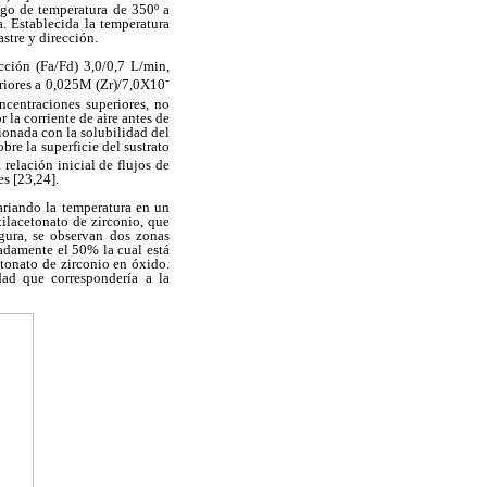
ngo de temperatura de 350º a
. Establecida la temperatura
astre y dirección.
cción (Fa/Fd) 3,0/0,7 L/min,
-
eriores a 0,025M (Zr)/7,0X10
ncentraciones superiores, no
 la corriente de aire antes de
cionada con la solubilidad del
bre la superficie del sustrato
relación inicial de flujos de
es [23,24].
ariando la temperatura en un
ilacetonato de zirconio, que
gura, se observan dos zonas
adamente el 50% la cual está
tonato de zirconio en óxido.
ad que correspondería a la