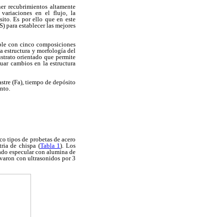
ner recubrimientos altamente
variaciones en el flujo, la
sito. Es por ello que en este
S) para establecer las mejores
able con cinco composiciones
a estructura y morfología del
ustrato orientado que permite
luar cambios en la estructura
astre (Fa), tiempo de depósito
ento.
co tipos de probetas de acero
ria de chispa (
Tabla 1
). Los
bado especular con alumina de
avaron con ultrasonidos por 3