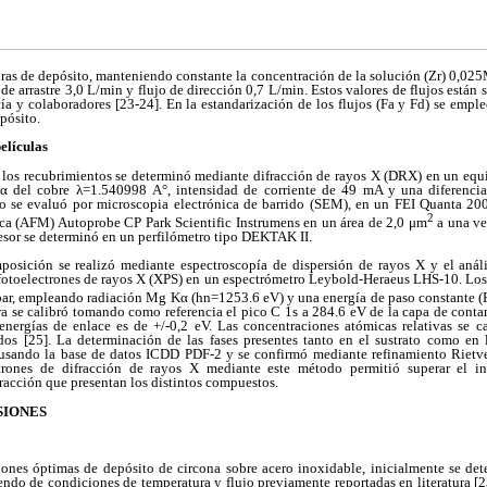
uras de depósito, manteniendo constante la concentración de la solución (Zr) 0,0
de arrastre 3,0 L/min y flujo de dirección 0,7 L/min. Estos valores de flujos están
ía y colaboradores [23-24]. En la estandarización de los flujos (Fa y Fd) se emp
pósito.
elículas
de los recubrimientos se determinó mediante difracción de rayos X (DRX) en un equ
 del cobre λ=1.540998 A°, intensidad de corriente de 49 mA y una diferenci
to se evaluó por microscopia electrónica de barrido (SEM), en un FEI Quanta 2
2
ca (AFM) Autoprobe CP Park Scientific Instrumens en un área de 2,0 μm
a una ve
esor se determinó en un perfilómetro tipo DEKTAK II.
osición se realizó mediante espectroscopía de dispersión de rayos X y el análi
fotoelectrones de rayos X (XPS) en un espectrómetro Leybold-Heraeus LHS-10. Los e
r, empleando radiación Mg Kα (h
n
=1253.6 eV) y una energía de paso constante (
ra se calibró tomando como referencia el pico C 1s a 284.6 eV de la capa de conta
energías de enlace es de +/-0,2 eV. Las concentraciones atómicas relativas se c
dos [25]. La determinación de las fases presentes tanto en el sustrato como en l
sando la base de datos ICDD PDF-2 y se confirmó mediante refinamiento Rietve
atrones de difracción de rayos X mediante este método permitió superar el 
racción que presentan los distintos compuestos.
SIONES
ciones óptimas de depósito de circona sobre acero inoxidable, inicialmente se de
endo de condiciones de temperatura y flujo previamente reportadas en literatura [2