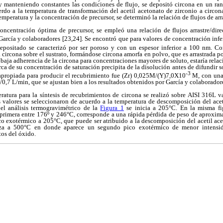
y manteniendo constantes las condiciones de flujo, se depositó circona en un ra
rdo a la temperatura de transformación del acetil acetonato de zirconio a circona
temperatura y la concentración de precursor, se determinó la relación de flujos de arr
oncentración óptima de precursor, se empleó una relación de flujos arrastre/dire
arcía y colaboradores [23,24]. Se encontró que para valores de concentración inf
epositado se caracterizó por ser poroso y con un espesor inferior a 100 nm. Co
 circona sobre el sustrato, formándose circona amorfa en polvo, que es arrastrada por
La baja adherencia de la circona para concentraciones mayores de soluto, estaría rela
rca de su concentración de saturación precipita de la disolución antes de difundir so
-3
apropiada para producir el recubrimiento fue (Zr) 0,025M/(Y)7,0X10
M, con una 
0/0,7 L/min, que se ajustan bien a los resultados obtenidos por García y colaborador
ratura para la síntesis de recubrimientos de circona se realizó sobre AISI 316L v
 valores se seleccionaron de acuerdo a la temperatura de descomposición del acet
el análisis termogravimétrico de la
Figura 1
se inicia a 205°C. En la misma fi
a primera entre 176º y 246°C, corresponde a una rápida pérdida de peso de aproxim
o exotérmico a 205°C, que puede ser atribuido a la descomposición del acetil ace
iza a 500°C en donde aparece un segundo pico exotérmico de menor intensid
os del óxido.