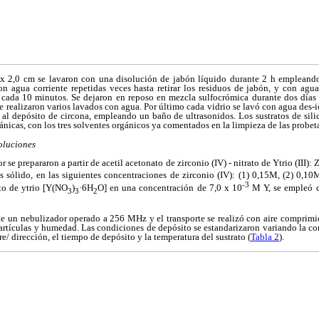
 x 2,0 cm se lavaron con una disolución de jabón líquido durante 2 h empleand
on agua corriente repetidas veces hasta retirar los residuos de jabón, y con agua
cada 10 minutos. Se dejaron en reposo en mezcla sulfocrómica durante dos días co
e realizaron varios lavados con agua. Por último cada vidrio se lavó con agua des-io
al depósito de circona, empleando un baño de ultrasonidos. Los sustratos de sili
gánicas, con los tres solventes orgánicos ya comentados en la limpieza de las probet
oluciones
 se prepararon a partir de acetil acetonato de zirconio (IV) - nitrato de Ytrio (III): 
 sólido, en las siguientes concentraciones de zirconio (IV): (1) 0,15M, (2) 0,10
-3
to de ytrio [Y(NO
)
·6H
O] en una concentración de 7,0 x 10
M Y, se empleó c
3
3
2
te un nebulizador operado a 256 MHz y el transporte se realizó con aire comprim
rtículas y humedad. Las condiciones de depósito se estandarizaron variando la co
tre/ dirección, el tiempo de depósito y la temperatura del sustrato (
Tabla 2
).