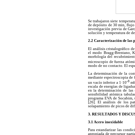
Se trabajaron siete temperat
de depósito de 30 min, flujo 
investigación previa de Garc
solución y temperatura de de
2.2 Caracterización de las p
El análisis cristalográfico 
el modo Bragg-Brentano, Kα
morfología del recubrimien
microscopio de fuerza atómi
modo de no contacto. El esp
La determinación de la comp
mediante espectroscopia de 
-8
un vacío inferior a 1·10
mba
escala de energías de ligadu
en la determinación de las 
sensibilidad atómica tabula
programa EVA de Socabim, u
[26]. El análisis de los p
solapamiento de picos de dif
3. RESULTADOS Y DISCU
3.1 Acero inoxidable
Para estandarizar las condi
apropiada de precursor parti