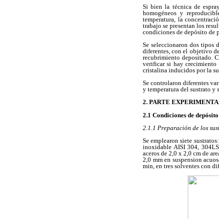
Si bien la técnica de espra
homogéneos y reproducibles
temperatura, la concentració
trabajo se presentan los resu
condiciones de depósito de p
Se seleccionaron dos tipos 
diferentes, con el objetivo 
recubrimiento depositado. Co
verificar si hay crecimiento
cristalina inducidos por la su
Se controlaron diferentes var
y temperatura del sustrato y 
2. PARTE EXPERIMENT
2.1 Condiciones de depósito
2.1.1 Preparación de los sus
Se emplearon siete sustratos
inoxidable AISI 304, 304LS
aceros de 2,0 x 2,0 cm de ar
2,0
m
m en suspension acuosa 
min, en tres solventes con di