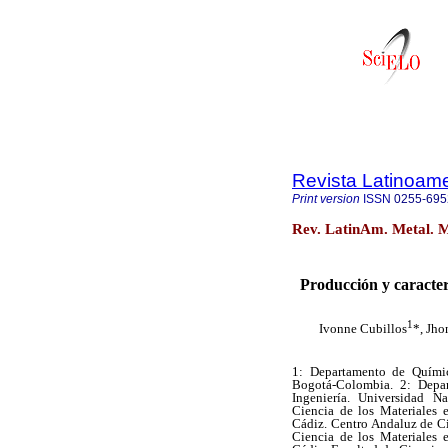
Revista Latinoame
Print version
ISSN
0255-695
Rev. LatinAm. Metal. M
Producción y caracter
1
Ivonne Cubillos
*, Jho
1: Departamento de Químic
Bogotá-Colombia. 2: Depar
Ingeniería. Universidad 
Ciencia de los Materiales 
Cádiz. Centro Andaluz de C
Ciencia de los Materiales 