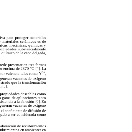
iva para proteger materiales
e materiales cerámicos es de
tricas, mecánicas, químicas y
ropiedades substancialmente
ce químico de la capa delgada,
uede presentar en tres formas
or encima de 2370 °C [4]. La
3+
nor valencia tales como Y
,
a, generan vacantes de oxígeno
strado que la transformación
 [5].
e propiedades deseables como
ia gama de aplicaciones tanto
istencia a la abrasión [6]. En
e generan vacantes de oxígeno
 el coeficiente de difusión de
egado a ser considerada como
elaboración de recubrimientos
ecubrimientos en ambientes en