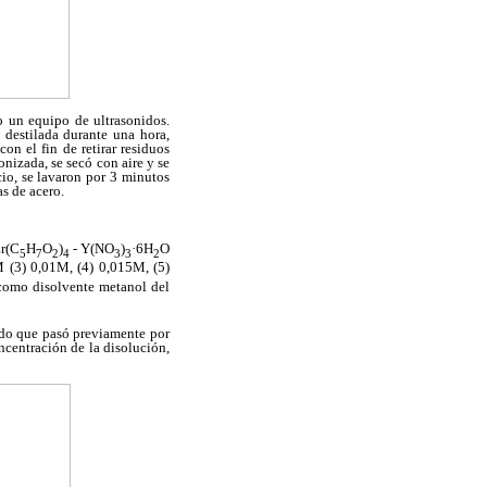
o un equipo de ultrasonidos.
 destilada durante una hora,
n el fin de retirar residuos
nizada, se secó con aire y se
cio, se lavaron por 3 minutos
as de acero.
Zr(C
H
O
)
- Y(NO
)
·6H
O
5
7
2
4
3
3
2
M (3) 0,01M, (4) 0,015M, (5)
omo disolvente metanol del
ido que pasó previamente por
ncentración de la disolución,