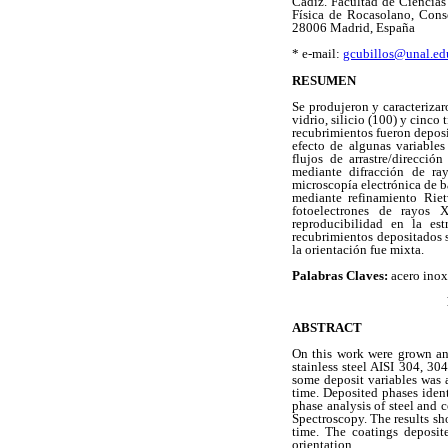
Cádiz. Facultad de Ciencias
Física de Rocasolano, Cons
28006 Madrid, España
* e-mail:
gcubillos@unal.ed
RESUMEN
Se produjeron y caracterizaro
vidrio, silicio (100) y cinc
recubrimientos fueron deposit
efecto de algunas variables
flujos de arrastre/direcció
mediante difracción de ra
microscopía electrónica de ba
mediante refinamiento Riet
fotoelectrones de rayos 
reproducibilidad en la est
recubrimientos depositados s
la orientación fue mixta.
Palabras Claves:
acero inox
ABSTRACT
On this work were grown and
stainless steel AISI 304, 3
some deposit variables was a
time. Deposited phases iden
phase analysis of steel and
Spectroscopy. The results sh
time. The coatings deposit
orientation.