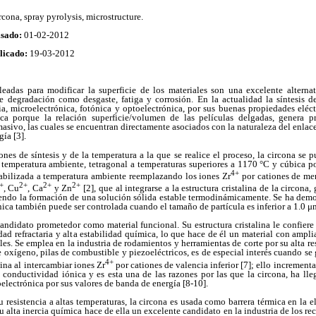
ircona, spray pyrolysis, microstructure.
isado:
01-02-2012
licado:
19-03-2012
eadas para modificar la superficie de los materiales son una excelente alternat
 degradación como desgaste, fatiga y corrosión. En la actualidad la síntesis d
ia, microelectrónica, fotónica y optoelectrónica, por sus buenas propiedades eléc
lica porque la relación superficie/volumen de las películas delgadas, genera p
 masivo, las cuales se encuentran directamente asociados con la naturaleza del enla
ía [3].
es de síntesis y de la temperatura a la que se realice el proceso, la circona se p
 temperatura ambiente, tetragonal a temperaturas superiores a 1170 °C y cúbica p
4+
tabilizada a temperatura ambiente reemplazando los iones Zr
por cationes de me
+
2+
2+
2+
, Cu
, Ca
y Zn
[2], que al integrarse a la estructura cristalina de la circon
iendo la formación de una solución sólida estable termodinámicamente. Se ha demo
nica también puede ser controlada cuando el tamaño de partícula es inferior a 1.0 μm
candidato prometedor como material funcional. Su estructura cristalina le confier
dad refractaria y alta estabilidad química, lo que hace de él un material con ampl
es. Se emplea en la industria de rodamientos y herramientas de corte por su alta res
e oxígeno, pilas de combustible y piezoeléctricos, es de especial interés cuando s
4+
lina al intercambiar iones Zr
por cationes de valencia inferior [7]; ello incrementa
conductividad iónica y es esta una de las razones por las que la circona, ha ll
roelectrónica por sus valores de banda de energía [8-10].
su resistencia a altas temperaturas, la circona es usada como barrera térmica en la 
su alta inercia química hace de ella un excelente candidato en la industria de los r