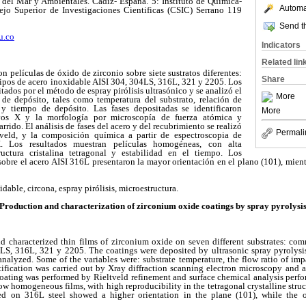
 del Mar y Ambientales. Cádiz- España. 5: Instituto de Química-
Automat
ejo Superior de Investigaciones Cientificas (CSIC) Serrano 119
Send th
u.co
Indicators
Related lin
n películas de óxido de zirconio sobre siete sustratos diferentes:
Share
o tipos de acero inoxidable AISI 304, 304LS, 316L, 321 y 2205. Los
ados por el método de espray pirólisis ultrasónico y se analizó el
More
 de depósito, tales como temperatura del substrato, relación de
n y tiempo de depósito. Las fases depositadas se identificaron
More
yos X y la morfología por microscopía de fuerza atómica y
rrido. El análisis de fases del acero y del recubrimiento se realizó
Permali
veld, y la composición química a partir de espectroscopia de
X. Los resultados muestran películas homogéneas, con alta
ructura cristalina tetragonal y estabilidad en el tiempo. Los
obre el acero AISI 316L presentaron la mayor orientación en el plano (101), mientr
idable, circona, espray pirólisis, microestructura.
Production and characterization of zirconium oxide coatings by spray pyrolysi
 characterized thin films of zirconium oxide on seven different substrates: com
04LS, 316L, 321 y 2205. The coatings were deposited by ultrasonic spray pyrolysis
nalyzed. Some of the variables were: substrate temperature, the flow ratio of im
tification was carried out by Xray diffraction scanning electron microscopy and 
 coating was performed by Rieltveld refinement and surface chemical analysis perf
ow homogeneous films, with high reproducibility in the tetragonal crystalline struc
ed on 316L steel showed a higher orientation in the plane (101), while the 