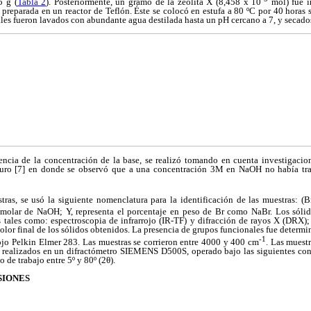
5 g (
Tabla 2
). Posteriormente, un gramo de la zeolita X (8,458 x 10
mol) fue 
preparada en un reactor de Teflón. Éste se colocó en estufa a 80 ºC por 40 horas s
tales fueron lavados con abundante agua destilada hasta un pH cercano a 7, y secado
encia de la concentración de la base, se realizó tomando en cuenta investigacion
uro [7] en donde se observó que a una concentración 3M en NaOH no había tra
stras, se usó la siguiente nomenclatura para la identificación de las muestras: (B
 molar de NaOH; Y, representa el porcentaje en peso de Br como NaBr. Los sólid
as tales como: espectroscopia de infrarrojo (IR-TF) y difracción de rayos X (DRX);
color final de los sólidos obtenidos. La presencia de grupos funcionales fue determi
-1
ojo Pelkin Elmer 283. Las muestras se corrieron entre 4000 y 400 cm
. Las muest
realizados en un difractómetro SIEMENS D500S, operado bajo las siguientes con
o de trabajo entre 5º y 80º (2
θ
).
SIONES