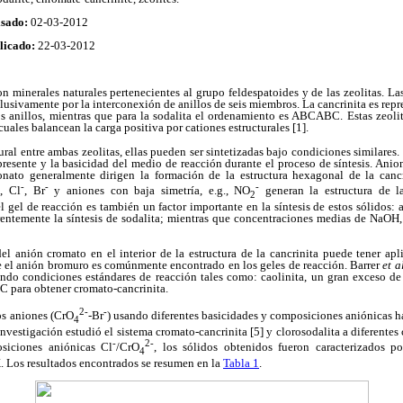
isado:
02-03-2012
licado:
22-03-2012
on minerales naturales pertenecientes al grupo feldespatoides y de las zeolitas. Las
lusivamente por la interconexión de anillos de seis miembros. La cancrinita es rep
anillos, mientras que para la sodalita el ordenamiento es ABCABC. Estas zeoli
cuales balancean la carga positiva por cationes estructurales [1].
ural entre ambas zeolitas, ellas pueden ser sintetizadas bajo condiciones similares
resente y la basicidad del medio de reacción durante el proceso de síntesis. Anion
nato generalmente dirigen la formación de la estructura hexagonal de la cancr
-
-
-
, Cl
, Br
y aniones con baja simetría, e.g., NO
generan la estructura de l
2
gel de reacción es también un factor importante en la síntesis de estos sólidos: 
entemente la síntesis de sodalita; mientras que concentraciones medias de NaOH
del anión cromato en el interior de la estructura de la cancrinita puede tener a
ue el anión bromuro es comúnmente encontrado en los geles de reacción. Barrer
et a
zando condiciones estándares de reacción tales como: caolinita, un gran exceso
C para obtener cromato-cancrinita.
2-
-
os aniones (CrO
-Br
) usando diferentes basicidades y composiciones aniónicas h
4
 investigación estudió el sistema cromato-cancrinita [5] y clorosodalita a diferente
-
2-
siciones aniónicas Cl
/CrO
, los sólidos obtenidos fueron caracterizados p
4
. Los resultados encontrados se resumen en la
Tabla 1
.