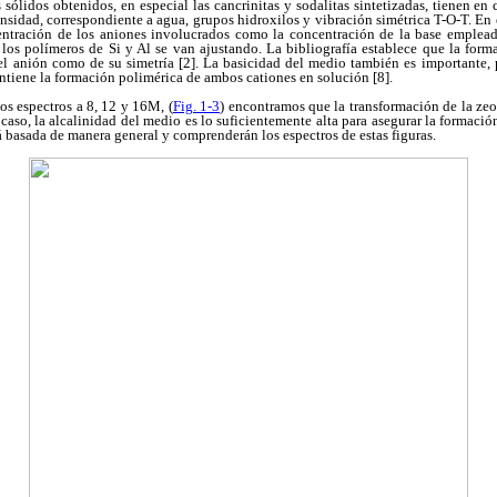
s sólidos obtenidos, en especial las cancrinitas y sodalitas sintetizadas, tienen e
ensidad, correspondiente a agua, grupos hidroxilos y vibración simétrica T-O-T. En 
centración de los aniones involucrados como la concentración de la base emplea
los polímeros de Si y Al se van ajustando. La bibliografía establece que la form
el anión como de su simetría [2]. La basicidad del medio también es importante, p
antiene la formación polimérica de ambos cationes en solución [8].
s espectros a 8, 12 y 16M, (
Fig. 1-3
) encontramos que la transformación de la zeo
caso, la alcalinidad del medio es lo suficientemente alta para asegurar la formació
rá basada de manera general y comprenderán los espectros de estas figuras.