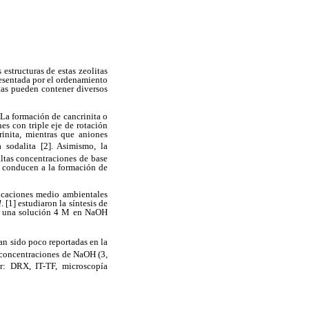
 estructuras de estas zeolitas
resentada por el ordenamiento
tas pueden contener diversos
. La formación de cancrinita o
es con triple eje de rotación
inita, mientras que aniones
a sodalita [2]. Asimismo, la
altas concentraciones de base
, conducen a la formación de
plicaciones medio ambientales
l
. [1] estudiaron la síntesis de
 de una solución 4 M en NaOH
an sido poco reportadas en la
s concentraciones de NaOH (3,
or: DRX, IT-TF, microscopía