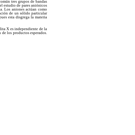
n común tres grupos de bandas
el estudio de pares aniónicos
da. Los aniones actúan como
ación de un sólido particular
ues esta disgrega la materia
lita X es independiente de la
n de los productos esperados.