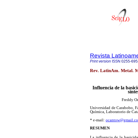
Revista Latinoame
Print version
ISSN
0255-695
Rev. LatinAm. Metal. M
Influencia de la basi
sínte
Freddy Oc
Universidad de Carabobo, F
Química, Laboratorio de Catá
* e-mail:
ocantow@gmail.c
RESUMEN
La influencia de la basicid