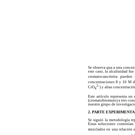
Se observa qua a una concent
este caso, la alcalinidad fu
cromatocancrinita pueden s
concentraciones 8 y 16 M d
2-
CrO
) y altas concentraci
4
Este artículo representa un
(cromatobromuro) a tres con
nuestro grupo de investigaci
2. PARTE EXPERIMENT
Se siguió la metodología re
Estas soluciones contenían
mezclados en una relación 