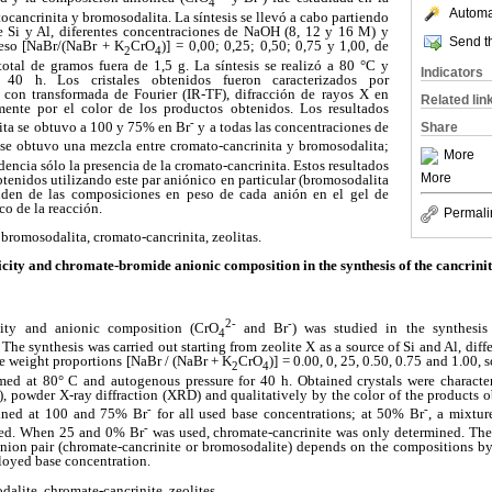
4
Automat
tocancrinita y bromosodalita. La síntesis se llevó a cabo partiendo
e Si y Al, diferentes concentraciones de NaOH (8, 12 y 16 M) y
Send th
peso [NaBr/(NaBr + K
CrO
)] = 0,00; 0,25; 0,50; 0,75 y 1,00, de
2
4
total de gramos fuera de 1,5 g. La síntesis se realizó a 80 °C y
Indicators
 40 h. Los cristales obtenidos fueron caracterizados por
o con transformada de Fourier (IR-TF), difracción de rayos X en
Related lin
ente por el color de los productos obtenidos. Los resultados
-
ita se obtuvo a 100 y 75% en Br
y a todas las concentraciones de
Share
 se obtuvo una mezcla entre cromato-cancrinita y bromosodalita;
More
dencia sólo la presencia de la cromato-cancrinita. Estos resultados
More
btenidos utilizando este par aniónico en particular (bromosodalita
nden de las composiciones en peso de cada anión en el gel de
co de la reacción.
Permali
 bromosodalita, cromato-cancrinita, zeolitas.
icity and chromate-bromide anionic composition in the synthesis of the cancrinit
2-
-
city and anionic composition (CrO
and Br
) was studied in the synthesis
4
 The synthesis was carried out starting from zeolite X as a source of Si and Al, dif
e weight proportions [NaBr / (NaBr + K
CrO
)] = 0.00, 0, 25, 0.50, 0.75 and 1.00, 
2
4
med at 80° C and autogenous pressure for 40 h. Obtained crystals were characte
), powder X-ray diffraction (XRD) and qualitatively by the color of the products 
-
-
ained at 100 and 75% Br
for all used base concentrations; at 50% Br
, a mixtur
-
ned. When 25 and 0% Br
was used, chromate-cancrinite was only determined. Thes
 anion pair (chromate-cancrinite or bromosodalite) depends on the compositions b
loyed base concentration.
dalite, chromate-cancrinite, zeolites.