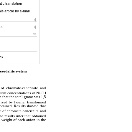
ic translation
is article by e-mail
ks
nk
esodalite system
 of chromate-cancrinite and
ferent concentrations of NaOH
so that the total grams was 1,5
rized by Fourier transformed
obtained. Results showed that
e of chromate-cancrinite and
e results infer that obtained
y weight of each anion in the