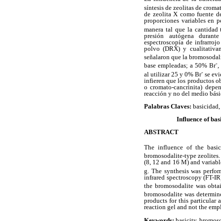
síntesis de zeolitas de croma
de zeolita X como fuente d
proporciones variables en 
manera tal que la cantidad 
presión autógena durante
espectroscopía de infrarroj
polvo (DRX) y cualitativam
señalaron que la bromosodal
-
base empleadas; a 50% Br
,
-
al utilizar 25 y 0% Br
se evi
infieren que los productos o
o cromato-cancrinita) depe
reacción y no del medio bási
Palabras Claves:
basicidad,
Influence of bas
ABSTRACT
The influence of the basi
bromosodalite-type zeolites.
(8, 12 and 16 M) and variabl
g. The synthesis was perfor
infrared spectroscopy (FT-IR
the bromosodalite was obt
bromosodalite was determi
products for this particular
reaction gel and not the emp
Keywords:
basicity, bromoso