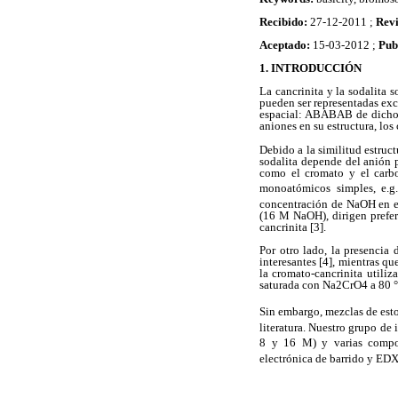
Recibido:
27-12-2011 ;
Rev
Aceptado:
15-03-2012 ;
Pub
1. INTRODUCCIÓN
La cancrinita y la sodalita s
pueden ser representadas exc
espacial: ABABAB de dichos 
aniones en su estructura, los 
Debido a la similitud estruct
sodalita depende del anión p
como el cromato y el carbo
monoatómicos simples, e.g.
concentración de NaOH en el 
(16 M NaOH), dirigen prefer
cancrinita [3].
Por otro lado, la presencia 
interesantes [4], mientras q
la cromato-cancrinita utili
saturada con Na2CrO4 a 80 °
Sin embargo, mezclas de est
literatura. Nuestro grupo de
8 y 16 M) y varias compo
electrónica de barrido y EDX