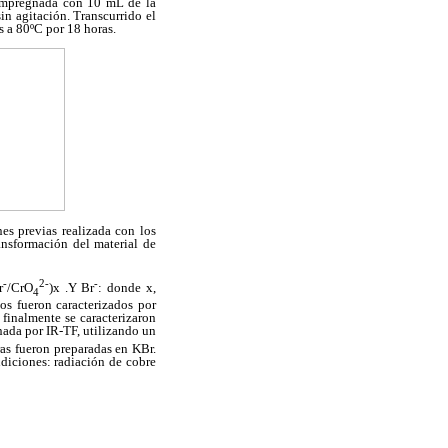
impregnada con 10 mL de la
in agitación. Transcurrido el
s a 80ºC por 18 horas.
es previas realizada con los
nsformación del material de
-
2-
-
r
/CrO
)x .Y Br
: donde x,
4
os fueron caracterizados por
 finalmente se caracterizaron
nada por IR-TF, utilizando un
ras fueron preparadas en KBr.
diciones: radiación de cobre