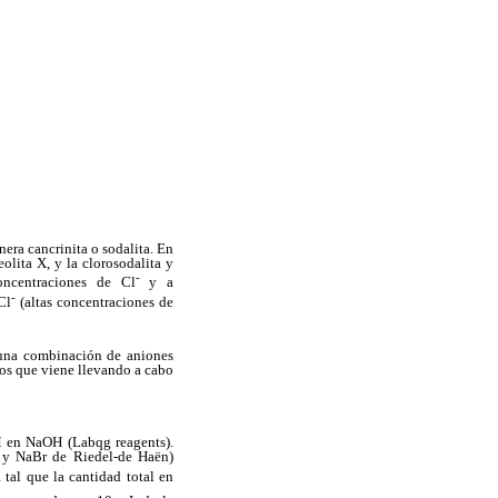
era cancrinita o sodalita. En
olita X, y la clorosodalita y
-
concentraciones de Cl
y a
-
Cl
(altas concentraciones de
o una combinación de aniones
os que viene llevando a cabo
 M en NaOH (Labqg reagents).
y NaBr de Riedel-de Haën)
 tal que la cantidad total en