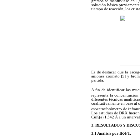
gramos se mantuviese en 1,
solución básica previamente 
tiempo de reacción, los cris
Es de destacar que la escog
aniones cromato [5] y brom
partida.
A fin de identificar las mue
representa la concentración
diferentes técnicas analític
cualitativamente en base al 
espectrofotómetro de infrarr
Los estudios de DRX fueron 
CuK(
a
) 1,542 Å a un interval
3. RESULTADOS Y DISCU
3.1 Análisis por IR-FT.