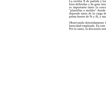
La zeolita X de partida y lo
bien definidas y de gran int
es importante tanto la con
"plantillas o moldes" donde 
depende tanto de la carga d
prima fuente de Si y Al, y m
Observando detenidamente lo
basicidad empleada. En este 
Por lo tanto, la discusión se