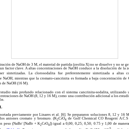
ración de NaOH de 3 M, el material de partida (zeolita X) no se disuelve y no se gen
e un factor clave. A altas concentraciones de NaOH conduce a la disolución de la ze
er sintetizadas. La clorosodalita fue preferentemente sintetizada a altas 
e NaOH; mientras que la cromato-cancrinita es formada a baja concentración de 
ón de NaOH (16 M).
 estudio más profundo relacionado con el sistema cancrinita-sodalita, utilizand
centraciones de NaOH (8, 12 y 16 M), como una contribución adicional a los estudi
ón.
AL
portada previamente por Linares et al. [6]. Se prepararon soluciones 8, 12 y 16
 los aniones cromato y bromuro. (K
CrO
de Golf Chemical CO Reagent A.C.S 
2
4
en peso (NaBr/ [NaBr + K
CrO
]) igual a 0,00; 0,25; 0,50; 0.75 y 1,00 de manera
2
4
-5