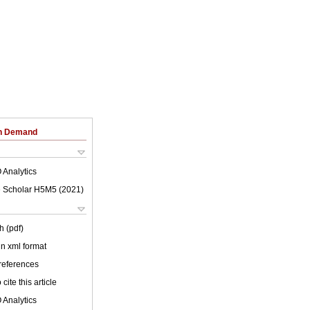
on Demand
 Analytics
 Scholar H5M5 (
2021
)
h (pdf)
 in xml format
 references
cite this article
 Analytics