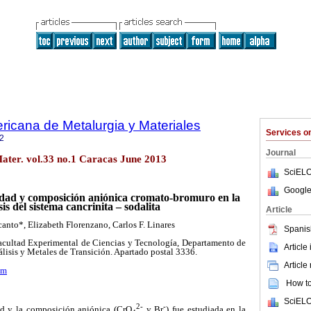
ricana de Metalurgia y Materiales
Services 
2
Journal
ater. vol.33 no.1 Caracas June 2013
SciELO
Google
cidad y composición aniónica cromato-bromuro en
la
sis del sistema cancrinita – sodalita
Article
anto*, Elizabeth Florenzano, Carlos F. Linares
Spanis
acultad Experimental de Ciencias y Tecnología, Departamento de
Article
lisis y Metales de Transición. Apartado postal 3336.
Article
om
How to 
SciELO
2-
-
ad y la composición aniónica (CrO
y Br
) fue estudiada en la