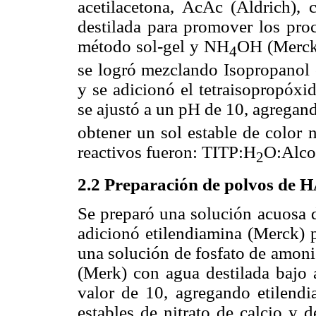
acetilacetona, AcAc (Aldrich),
destilada para promover los proc
método sol-gel y NH
OH (Merck)
4
se logró mezclando Isopropanol c
y se adicionó el tetraisopropóxid
se ajustó a un pH de 10, agrega
obtener un sol estable de color n
reactivos fueron: TITP:H
O:Alcoh
2
2.2 Preparación de polvos de 
Se preparó una solución acuosa de
adicionó etilendiamina (Merck) p
una solución de fosfato de amon
(Merk) con agua destilada bajo 
valor de 10, agregando etilendi
estables de nitrato de calcio y 