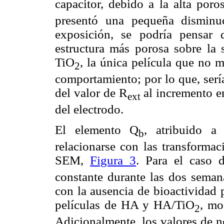
capacitor, debido a la alta poro
presentó una pequeña disminu
exposición, se podría pensar
estructura más porosa sobre la s
TiO
, la única película que no 
2
comportamiento; por lo que, serí
del valor de R
al incremento en
ext
del electrodo.
El elemento Q
, atribuido a
b
relacionarse con las transformac
SEM,
Figura 3
. Para el caso 
constante durante las dos seman
con la ausencia de bioactividad 
películas de HA y HA/TiO
, mo
2
Adicionalmente, los valores de n