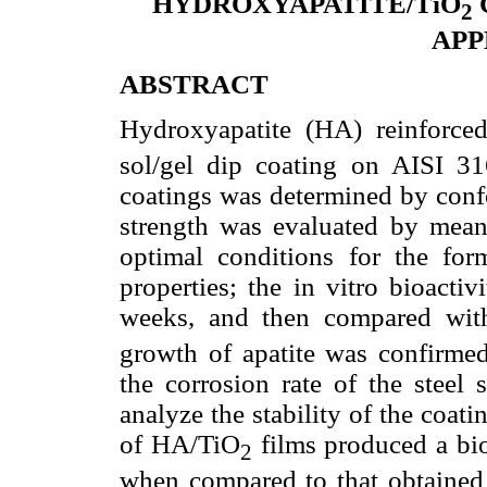
HYDROXYAPATITE/TiO
2
APP
ABSTRACT
Hydroxyapatite (HA) reinforce
sol/gel dip coating on AISI 316
coatings was determined by conf
strength was evaluated by means 
optimal conditions for the fo
properties; the in vitro bioacti
weeks, and then compared wi
growth of apatite was confirme
the corrosion rate of the steel 
analyze the stability of the coat
of HA/TiO
films produced a bio
2
when compared to that obtained