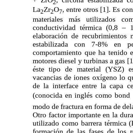
2
La
Zr
O
, entre otros [1]. Es c
2
2
7
materiales más utilizados co
conductividad térmica (0,8 – 
elaboración de recubrimientos m
estabilizada con 7-8% en p
comportamiento que ha tenido e
motores diesel y turbinas a gas [
éste tipo de material (YSZ) e
vacancias de iones oxígeno lo qu
de la interface entre la capa c
(conocida en inglés como bond 
modo de fractura en forma de del
Otro factor importante en la dur
utilizado como barrera térmica (
formación de las fases de los 