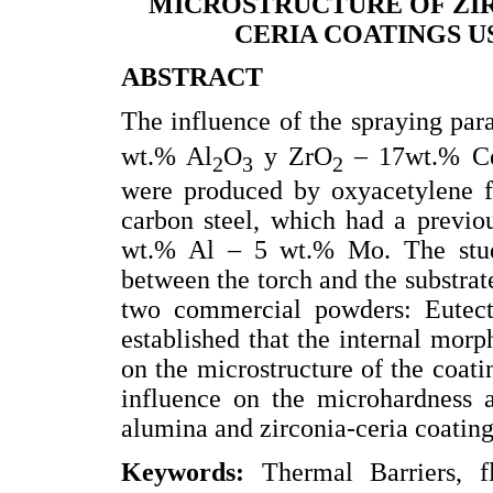
MICROSTRUCTURE OF ZIR
CERIA COATINGS U
ABSTRACT
The influence of the spraying par
wt.% Al
O
y ZrO
– 17wt.% C
2
3
2
were produced by oxyacetylene f
carbon steel, which had a previo
wt.% Al – 5 wt.% Mo. The studi
between the torch and the substrat
two commercial powders: Eutect
established that the internal mor
on the microstructure of the coati
influence on the microhardness a
alumina and zirconia-ceria coating
Keywords:
Thermal Barriers, 