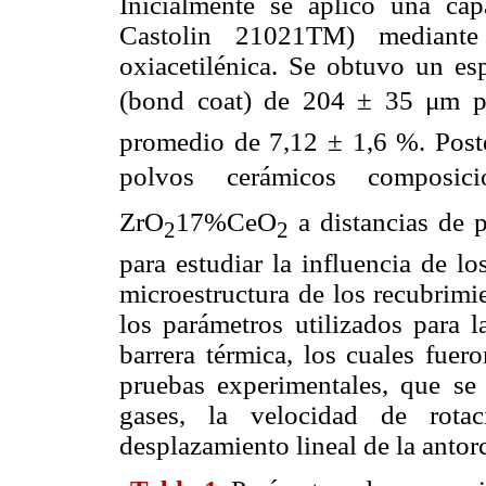
Inicialmente se aplicó una cap
Castolin 21021TM) mediante
oxiacetilénica. Se obtuvo un es
(bond coat) de 204 ± 35 μm p
promedio de 7,12 ± 1,6 %. Poster
polvos cerámicos composi
ZrO
17%CeO
a distancias de 
2
2
para estudiar la influencia de l
microestructura de los recubrimi
los parámetros utilizados para l
barrera térmica, los cuales fuer
pruebas experimentales, que se 
gases, la velocidad de rota
desplazamiento lineal de la antor