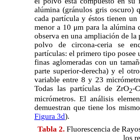
el polvo está compuesto en su i
alúmina (gránulos gris oscuro) 
cada partícula y éstos tienen u
menor a 10 μm para la alúmina q
observa en una ampliación de la 
polvo de circona-ceria se en
partículas: el primero tipo posee 
finas aglomeradas con un tama
parte superior-derecha) y el otr
variable entre 8 y 23 micrómet
Todas las partículas de ZrO
-
2
micrómetros. El análisis eleme
demuestran que tiene los mismos
Figura 3d
).
Tabla 2.
Fluorescencia de Rayos
los r