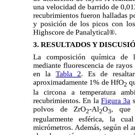
una velocidad de barrido de 0,013
recubrimientos fueron halladas p
y posición de los picos con los
Highscore de Panalytical®.
3. RESULTADOS Y DISCUSI
La composición química de l
mediante fluorescencia de rayos
en la
Tabla 2
. Es de resalta
aproximadamente 1% de HfO
qu
2
la circona a temperatura amb
recubrimientos. En la
Figura 3a
s
polvos de ZrO
-Al
O
, que 
2
2
3
regularmente esférica, la cu
micrómetros. Además, según el a