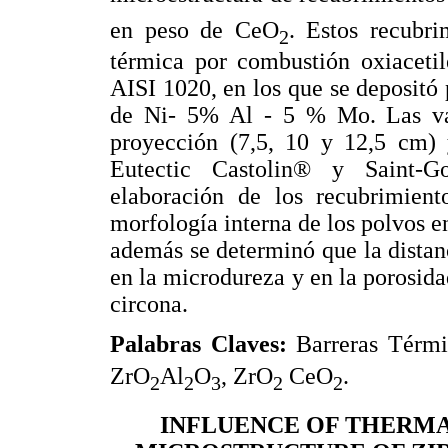
en peso de CeO
. Estos recubri
2
térmica por combustión oxiacetil
AISI 1020, en los que se deposit
de Ni- 5% Al - 5 % Mo. Las vari
proyección (7,5, 10 y 12,5 cm) 
Eutectic Castolin® y Saint-G
elaboración de los recubrimient
morfología interna de los polvos e
además se determinó que la distan
en la microdureza y en la porosida
circona.
Palabras Claves:
Barreras Térmi
ZrO
Al
O
, ZrO
 CeO
.
2
2
3
2
2
INFLUENCE OF THERMA