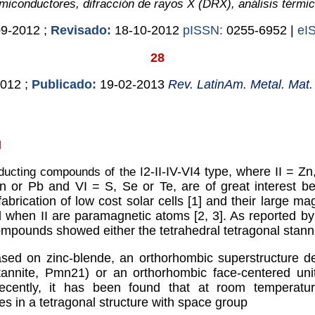
miconductores, difracción de rayos X (DRX), análisis térmic
09-2012 ;
Revisado:
18-10-2012
pISSN:
0255-6952 |
eI
28
2012 ;
Publicado:
19-02-2013
Rev. LatinAm. Metal. Mat
N
ucting compounds of the I
2
-II-IV-VI
4
type, where II = Zn
n or Pb and VI = S, Se or Te, are of great interest be
fabrication of low cost solar cells [1] and their large ma
 when II are paramagnetic atoms [2, 3]. As reported by 
ompounds showed either the tetrahedral tetragonal stanni
ased on zinc-blende, an orthorhombic superstructure de
tannite, Pmn2
1
) or an orthorhombic face-centered uni
ecently, it has been found that at room temperatu
s in a tetragonal structure with space group