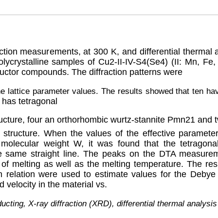
ction measurements, at 300 K, and differential thermal
lycrystalline samples of Cu
2
-II-IV-S
4
(Se
4
) (II: Mn, Fe
ctor compounds. The diffraction patterns were
e lattice parameter values. The results showed that ten hav
 has tetragonal
ructure, four an orthorhombic wurtz-stannite Pmn2
1
and 
structure. When the values of the effective paramet
s molecular weight W, it was found that the tetragon
the same straight line. The peaks on the DTA measure
of melting as well as the melting temperature. The res
 relation were used to estimate values for the Debye
d velocity in the material v
s
.
cting, X-ray diffraction (XRD), differential thermal analysi