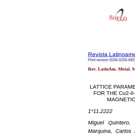
Revista Latinoame
Print version
ISSN
0255-695
Rev. LatinAm. Metal. M
LATTICE PARAM
FOR THE Cu
2
-II
MAGNETI
1*11,2222
Miguel Quintero,
Marquina, Carlos 