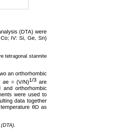
 analysis (DTA) were
, Co; IV: Si, Ge, Sn)
e tetragonal stannite
two an orthorhombic
1/3
er
a
e
= (V/N)
are
al and orthorhombic
ments were used to
ulting data together
 temperature θ
D
as
s (DTA).