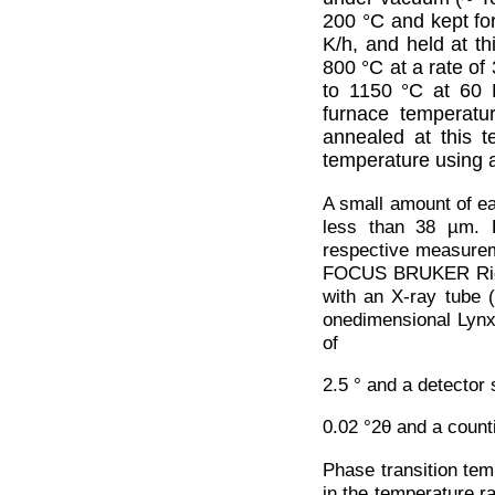
200 °C and kept for
K/h, and held at t
800 °C at a rate of
to 1150 °C at 60 
furnace temperatu
annealed at this 
temperature using a
A small amount of ea
less than 38 µm. 
respective measurem
FOCUS BRUKER Rigak
with an X-ray tube 
onedimensional LynxEy
of
2.5 ° and a detector
0.02 °2θ and a counti
Phase transition tem
in the temperature 