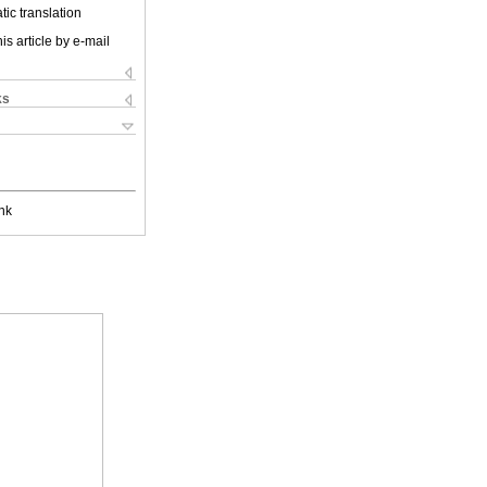
ic translation
is article by e-mail
ks
nk