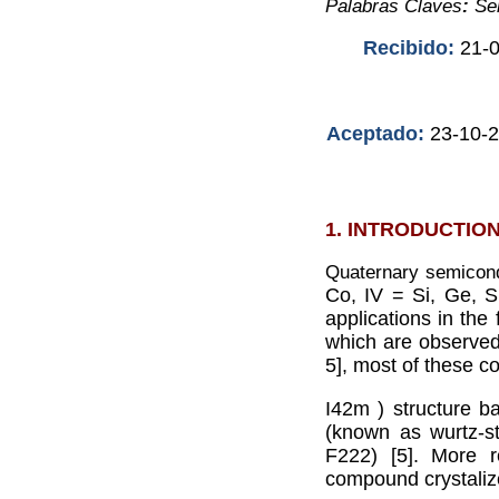
Palabras Claves
:
Se
Recibido:
21-
Aceptado:
23-10-
1. INTRODUCTIO
Quaternary semicond
Co, IV = Si, Ge, S
applications in the 
which are observed
5], most of these c
I42m
) structure b
(known as wurtz-s
F222) [5]. More r
compound crystalize