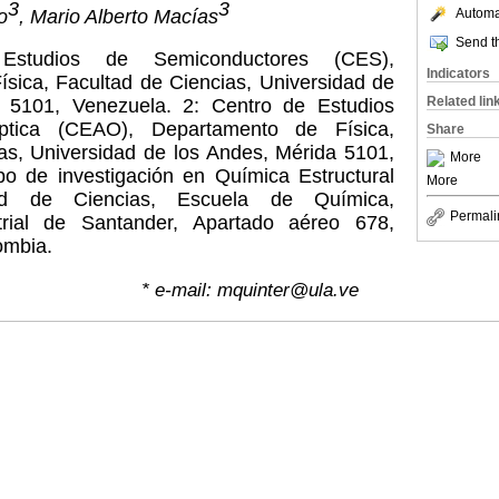
3
3
Automat
o
, Mario Alberto Macías
Send th
studios de Semiconductores (CES),
Indicators
sica, Facultad de Ciencias, Universidad de
Related lin
 5101, Venezuela. 2: Centro de Estudios
tica (CEAO), Departamento de Física,
Share
as, Universidad de los Andes, Mérida 5101,
More
o de investigación en Química Estructural
More
ad de Ciencias, Escuela de Química,
Permali
trial de Santander, Apartado aéreo 678,
ombia.
*
e-mail: mquinter@ula.ve