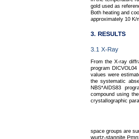
gold used as referen
Both heating and coo
approximately 10 K/m
3. RESULTS
3.1 X-Ray
From the X-ray diff
program DICVOL04 [12
values were estima
the systematic abse
NBS*AIDS83 progra
compound using the 
crystallographic par
space groups are su
wurtz-stannite Pmn