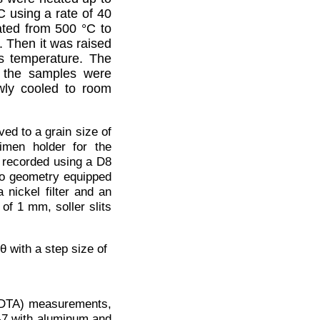
C using a rate of 40
ated from 500 °C to
. Then it was raised
s temperature. The
d the samples were
wly cooled to room
ed to a grain size of
men holder for the
 recorded using a D8
o geometry equipped
nickel filter and an
 of 1 mm, soller slits
θ with a step size of
s (DTA) measurements,
-7 with aluminum and