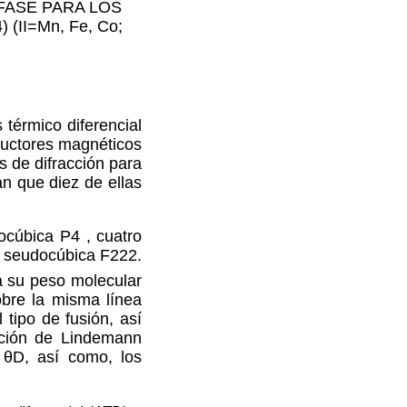
FASE PARA LO
S
) (II=Mn, Fe, Co;
 térmico diferencial
ductores magnéticos
es de difracción para
an que diez de ellas
udocúbica
P4
, cuatro
a seudocúbica F222.
a su peso molecular
obre la misma línea
tipo de fusión, así
lación de Lindemann
 θ
D
, así como, los