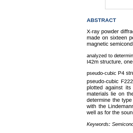
ABSTRACT
X-ray powder diffra
made on sixteen po
magnetic semicondu
analyzed to determin
I42m
structure, one
pseudo-cubic
P4
st
pseudo-cubic F222 
plotted against it
materials lie on 
determine the type 
with the Lindemann
well as for the soun
Keywords
:
Semicondu