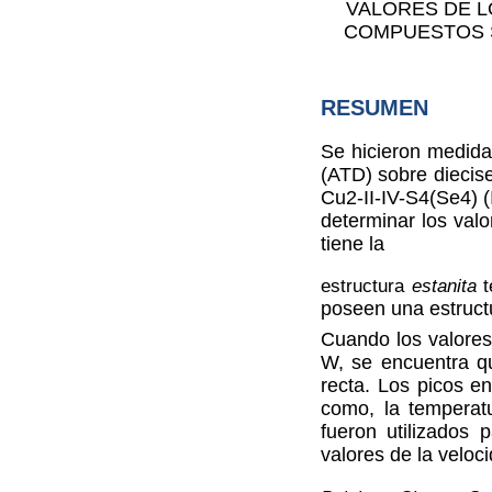
VALORES DE L
COMPUESTOS 
RESUMEN
Se hicieron medidas
(ATD) sobre diecis
Cu
2
-II-IV-S
4
(Se
4
) 
determinar los valo
tiene la
estructura
estanita
poseen una estruct
Cuando los valores
W, se encuentra qu
recta. Los picos e
como, la temperatu
fueron utilizados
valores de la veloci