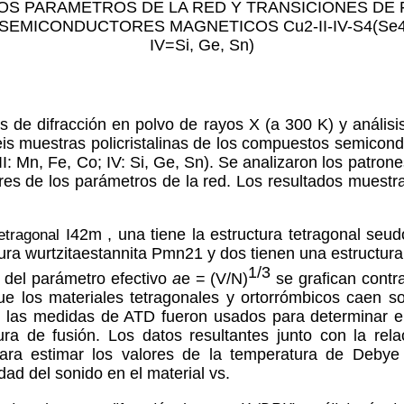
OS PARAMETROS DE LA RED Y TRANSICIONES DE 
SEMICONDUCTORES MAGNETICOS Cu
2
-II-IV-S
4
(Se4
IV=Si, Ge, Sn)
 de difracción en polvo de rayos X (a 300 K) y análisis
eis muestras policristalinas de los compuestos semicon
(II: Mn, Fe, Co; IV: Si, Ge, Sn). Se analizaron los patron
res de los parámetros de la red. Los resultados muestr
tetragonal
I42m
, una tiene la estructura tetragonal se
ura wurtzitaestannita Pmn2
1
y dos tienen una estructur
1/3
 del parámetro efectivo
a
e
= (V/N)
se grafican contr
e los materiales tetragonales y ortorrómbicos caen s
n las medidas de ATD fueron usados para determinar el 
ra de fusión. Los datos resultantes junto con la re
 para estimar los valores de la temperatura de Debye
dad del sonido en el material v
s
.