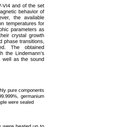
V-VI
4
and of the set
magnetic behavior of
er, the available
ion temperatures for
phic parameters as
heir crystal growth
d phase transitions,
ed. The obtained
ith the Lindemann’s
s well as the sound
ghly pure components
 99.999%, germanium
mple were sealed
s were heated up to