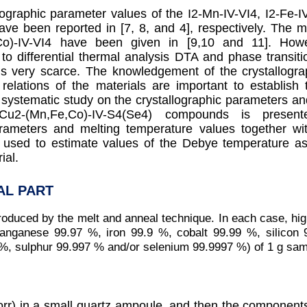
llographic parameter values of the I
2
-Mn-IV-VI
4
, I
2
-Fe-I
ave been reported in [7, 8, and 4], respectively. The 
o)-IV-VI
4
have been given in [9,10 and 11]. Howev
 to differential thermal analysis DTA and phase transit
s very scarce. The knowledgement of the crystallogra
relations of the materials are important to establish t
 systematic study on the crystallographic parameters an
 Cu
2
-(Mn,Fe,Co)-IV-S
4
(Se
4
) compounds is present
arameters and melting temperature values together w
 used to estimate values of the Debye temperature a
ial.
AL PART
oduced by the melt and anneal technique. In each case, hi
anganese 99.97 %, iron 99.9 %, cobalt 99.99 %, silicon
 %, sulphur 99.997 % and/or selenium 99.9997 %) of 1 g sa
orr) in a small quartz ampoule, and then the component