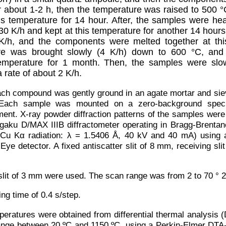
 about 1-2 h, then the temperature was raised to 500 °
his temperature for 14 hour. After, the samples were he
 30 K/h and kept at this temperature for another 14 hours
K/h, and the components were melted together at thi
re was brought slowly (4 K/h) down to 600 °C, an
temperature for 1 month. Then, the samples were slo
 rate of about 2 K/h.
ch compound was gently ground in an agate mortar and siev
Each sample was mounted on a zero-background speci
ent. X-ray powder diffraction patterns of the samples were
u D/MAX IIIB diffractometer operating in Bragg-Brentan
(Cu Kα radiation: λ = 1.5406 Å, 40 kV and 40 mA) using a 
e detector. A fixed antiscatter slit of 8 mm, receiving slit
 slit of 3 mm were used. The scan range was from 2 to 70 ° 2
ng time of 0.4 s/step.
peratures were obtained from differential thermal analysi
range between 20 ºC and 1150 ºC, using a Perkin-Elmer DTA