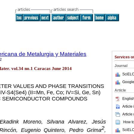
ricana de Metalurgia y Materiales
Services 
2
Journal
ater. vol.34 no.1 Caracas June 2014
SciELO
Google
ETER VALUES AND PHASE TRANSITIONS
Article
-IV-S
4
(Se
4
) (II=Mn, Fe, Co; IV=Si, Ge, Sn)
C SEMICONDUCTOR COMPOUNDS
English
Article
Article
 Ekadink Moreno, Silvana Alvarez, Jesús
How to 
2
Rincón, Eugenio Quintero, Pedro Grima
,
SciELO