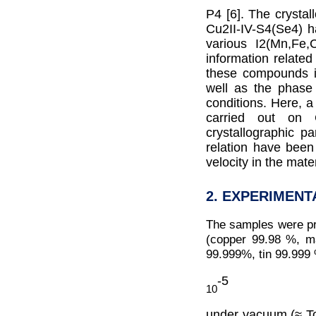
P4
[6]. The crysta
Cu
2
II-IV-S
4
(Se
4
) h
various I
2
(Mn,Fe,C
information related
these compounds i
well as the phase 
conditions. Here, a
carried out on
crystallographic p
relation have been
velocity in the mater
2. EXPERIMENT
The samples were pr
(copper 99.98 %, m
99.999%, tin 99.999
-5
10
under vacuum (
≈ T