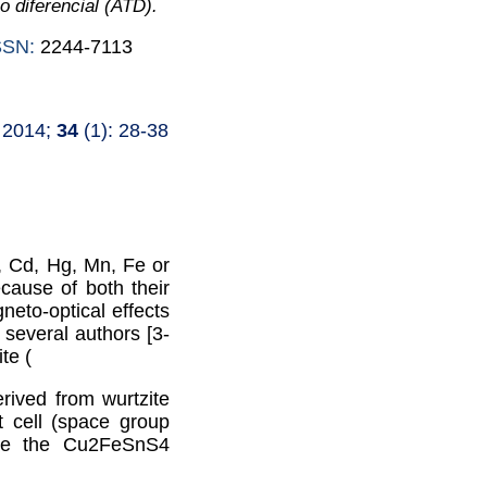
o diferencial (ATD).
SSN:
2244-7113
.
2014;
34
(1): 28-38
, Cd, Hg, Mn, Fe or
cause of both their
gneto-optical effects
several authors [3-
te (
rived from wurtzite
t cell (space group
re the Cu
2
FeSnS
4