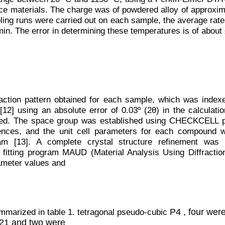
ce materials. The charge was of powdered alloy of approxi
ling runs were carried out on each sample, the average rate
in. The error in determining these temperatures is of about
raction pattern obtained for each sample, which was index
] using an absolute error of 0.03º (2θ) in the calculatio
ted. The space group was established using CHECKCELL p
nces, and the unit cell parameters for each compound w
m [13]. A complete crystal structure refinement was 
fitting program MAUD (Material Analysis Using Diffraction
ameter values and
mmarized in table 1. tetragonal pseudo-cubic
P4
, four wer
2
1
and two were