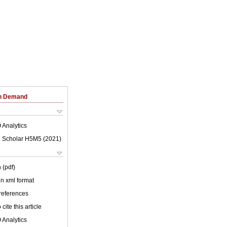
on Demand
 Analytics
 Scholar H5M5 (
2021
)
 (pdf)
 in xml format
 references
cite this article
 Analytics