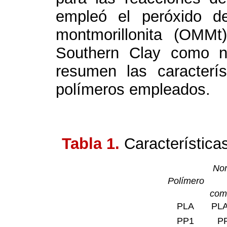
empleó el peróxido de
montmorillonita (OMMt)
Southern Clay como n
resumen las caracterí
polímeros empleados.
Tabla 1.
Característica
No
Polímero
come
PLA
PL
PP1
P