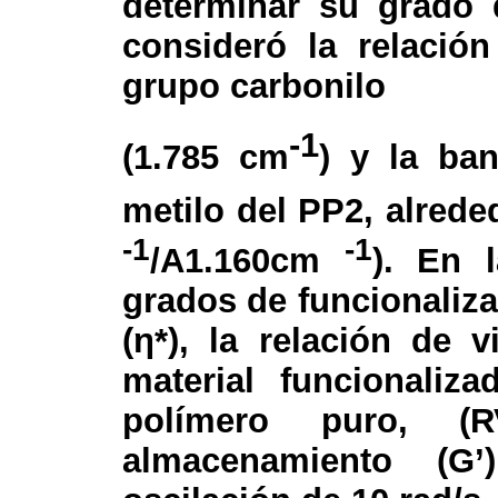
determinar su grado 
consideró la relació
grupo carbonilo
-1
(1.785 cm
) y la ban
metilo del PP2, alrede
-1
-1
/A
1.160cm
). En 
grados de funcionaliza
(η*), la relación de 
material funcionaliz
polímero puro, 
almacenamiento (G