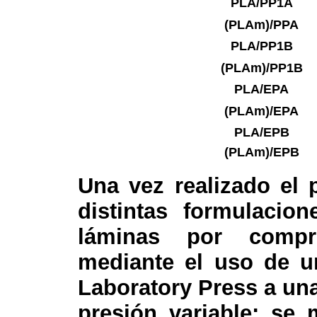
PLA/PP1
A
(PLA
m
)/PP
A
PLA/PP1
B
(PLA
m
)/PP1
B
PLA/EP
A
(PLA
m
)/EP
A
PLA/EP
B
(PLA
m
)/EP
B
Una vez realizado el
distintas formulacio
láminas por compr
mediante el uso de u
Laboratory Press a un
presión variable; se