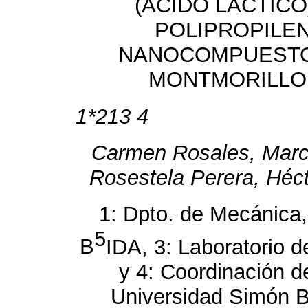
(ÁCIDO LÁCTICO
POLIPROPILE
NANOCOMPUEST
MONTMORILLO
1*213 4
Carmen Rosales, Marc
Rosestela Perera, Héc
1: Dpto. de Mecánica,
5
B
IDA, 3: Laboratorio d
y 4: Coordinación d
Universidad Simón Bo