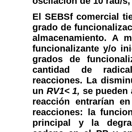
oscilación de 10 rad/s,
El SEBSf comercial ti
grado de funcionaliza
almacenamiento. A m
funcionalizante y/o i
grados de funcional
cantidad de radic
reacciones. La dismi
un
RV1< 1,
se pueden a
reacción entrarían e
reacciones: la funcio
principal y la degr