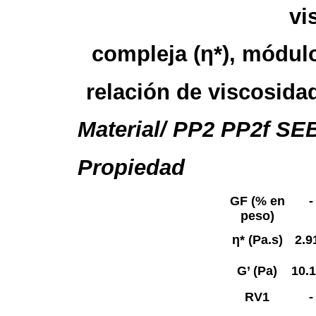
vi
compleja (η*), módul
relación de viscosidad
Material/
PP2 PP2f SE
Propiedad
GF (% en
-
peso)
η* (Pa.s)
2.9
G’ (Pa)
10.
RV1
-