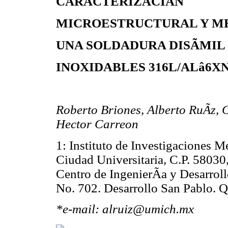
CARACTERIZACIÃN
MICROESTRUCTURAL Y ME
UNA SOLDADURA DISÃMIL
INOXIDABLES 316L/AL
â
6X
Roberto Briones, Alberto RuÃ­z, 
Hector Carreon
1: Instituto de Investigaciones M
Ciudad Universitaria, C.P. 5803
Centro de IngenierÃ­a y Desarrollo
No. 702. Desarrollo San Pablo.
*e-mail: alruiz@umich.mx