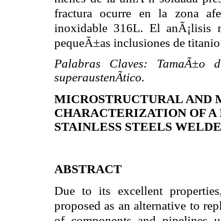
fractura ocurre en la zona a
inoxidable 316L. El anÃ¡lisis m
pequeÃ±as inclusiones de titanio
Palabras Claves:
TamaÃ±o de
superaustenÃ­tico.
MICROSTRUCTURAL AND 
CHARACTERIZATION OF A 
STAINLESS STEELS WELDE
ABSTRACT
Due to its excellent propertie
proposed as an alternative to rep
of components and pipelines u