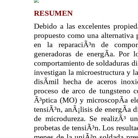
RESUMEN
Debido a las excelentes propie
propuesto como una alternativa 
en la reparaciÃ³n de compon
generadoras de energÃ­a. Por l
comportamiento de soldaduras disÃ
investigan la microestructura y 
disÃ­mil hecha de aceros ino
proceso de arco de tungsteno 
Ã³ptica (MO) y microscopÃ­a el
tensiÃ³n, anÃ¡lisis de energÃ­a 
de microdureza. Se realizÃ³ un
probetas de tensiÃ³n. Los result
menes de la uniÃ³n soldada prese