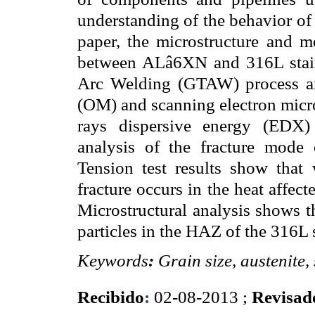
understanding of the behavior of 
paper, the microstructure and me
between AL
â
6XN and 316L stain
Arc Welding (GTAW) process are
(OM) and scanning electron micro
rays dispersive energy (EDX)
analysis of the fracture mode
Tension test results show that 
fracture occurs in the heat affec
Microstructural analysis shows t
particles in the HAZ of the 316L s
Keywords
:
Grain size, austenite, 
Recibido
:
02-08-2013 ;
Revisad