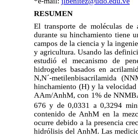
*e-mail:
jlbenitez@udo.edu.ve
RESUMEN
El transporte de moléculas de a
durante su hinchamiento tiene un
campos de la ciencia y la ingeni
y agricultura. Usando las defin
estudió el mecanismo de pene
hidrogeles basados en acrilam
N,N´-metilenbisacrilamida (N
hinchamiento (H) y la velocidad 
AAm/AnhM, con 1% de NNMBA, a
676 y de 0,0331 a 0,3294 min
contenido de AnhM en la mezcl
ocurre debido a la presencia cr
hidrólisis del AnhM. Las medici