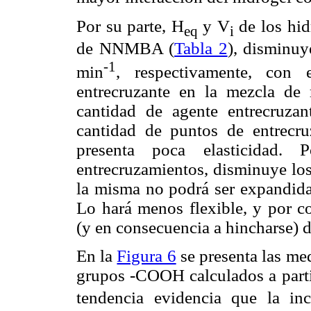
Por su parte, H
y V
de los hi
eq
i
de NNMBA (
Tabla 2
), disminu
-1
min
, respectivamente, con
entrecruzante en la mezcla de
cantidad de agente entrecruzan
cantidad de puntos de entrecru
presenta poca elasticidad.
entrecruzamientos, disminuye los
la misma no podrá ser expandida
Lo hará menos flexible, y por c
(y en consecuencia a hincharse) d
En la
Figura 6
se presenta las me
grupos -COOH calculados a parti
tendencia evidencia que la i