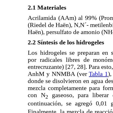
2.1 Materiales
Acrilamida (AAm) al 99% (Prom
(Riedel de Haën), N,N´- metilen
Haën), persulfato de amonio (NH
2.2 Síntesis de los hidrogeles
Los hidrogeles se preparan en 
por radicales libres de monó
entrecruzante) [27, 28]. Para est
AnhM y NNMBA (ver
Tabla 1
)
donde se disolvieron en agua des
mezcla completamente para for
con N
gaseoso, para liberar 
2
continuación, se agregó 0,01 
Finalmente, la mezcla de reacci