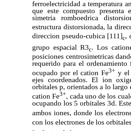
ferroelectricidad a temperatura 
que este compuesto presenta es
simetria romboedrica distors
estructura distorsionada, la dire
direccion pseudo-cubica [111]
, 
c
grupo espacial R3
. Los cation
c
posiciones centrosimetricas dan
requerido para el ordenamiento fe
3+
ocupado por el cation Fe
y el
ejes coordenados. El ion oxig
orbitales p, orientados a lo larg
3+
cation Fe
, cada uno de los cual
ocupando los 5 orbitales 3d. Est
ambos iones, donde los electron
con los electrones de los orbitale