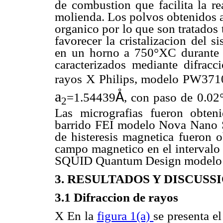
de combustion que facilita la re
molienda. Los polvos obtenidos a
organico por lo que son tratados
favorecer la cristalizacion del s
en un horno a 750°XC durante t
caracterizados mediante difrac
rayos X Philips, modelo PW371
a
Å
=1.54439
, con paso de 0.02
2
Las micrografias fueron obten
barrido FEI modelo Nova Nano 
de histeresis magnetica fueron 
campo magnetico en el intervalo
SQUID Quantum Design model
3. RESULTADOS Y DISCUSS
3.1 Difraccion de rayos
X En la
figura 1(a)
se presenta e