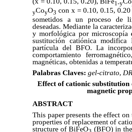
(x = 0.10, 0.15, 0.20), BiFe
Co
1-y
Co
O
con x = 0.10, 0.15, 0.20
y
y
3
sometidos a un proceso de li
deseadas. Mediante la caracteriza
y morfológica por microscopía e
sustitución catiónica modifica 
partícula del BFO. La incorpo
comportamiento ferromagnético,
magnéticas, obtenidas a temperat
Palabras Claves:
gel-citrato, D
Effect of cationic substitutio
magnetic prope
ABSTRACT
This paper presents the effect on 
properties of replacement of cati
structure of BiFeO
(BFO) in thei
3