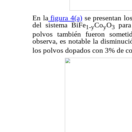
En la
figura 4(a)
se presentan los
del sistema BiFe
Co
O
para 
1-y
y
3
polvos también fueron someti
observa, es notable la disminuci
los polvos dopados con 3% de co