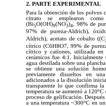
2. PARTE EXPERIMENTAL
Para la obtención de los polvos
citrato se emplearon como 
(Bi
O(OH)
(NO
)
, 98% de pur
5
9
3
4
97% de pureza-Aldrich), óxid
Aldrich), acetato de cobalto ((C
cítrico (C6H8O7, 99% de pureza-
cítrico y cationes, utilizada e
cerámicos fue 4:1. Inicialmente 
agua destilada sobre una plancha
se obtiene una solución homog
previamente disueltos en un
adicionados a la disolución inic
transparente lo que confirma la
temperatura se aumentó a 120°C co
proceso de gelificación. Después d
a una temperatura ~300°C en un