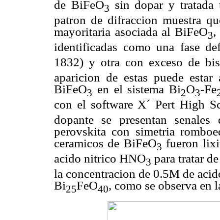
de BiFeO
sin dopar y tratada
3
patron de difraccion muestra qu
mayoritaria asociada al BiFeO
,
3
identificadas como una fase de
1832) y otra con exceso de bi
aparicion de estas puede estar 
BiFeO
en el sistema Bi
O
-Fe
3
2
3
con el software X´ Pert High S
dopante se presentan senales d
perovskita con simetria romboe
ceramicos de BiFeO
fueron lixi
3
acido nitrico HNO
para tratar de
3
la concentracion de 0.5M de acido
Bi
FeO
, como se observa en 
25
40