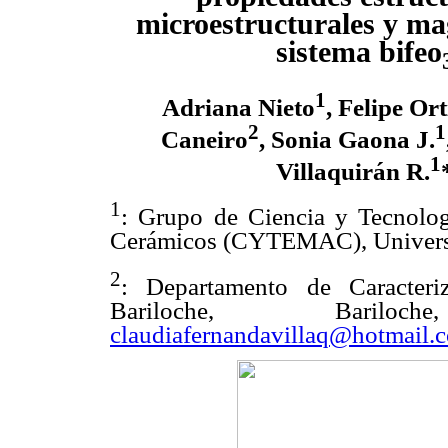
microestructurales y ma
sistema bifeo
1
Adriana Nieto
, Felipe Ort
2
1
Caneiro
, Sonia Gaona J.
1
Villaquirán R.
1
: Grupo de Ciencia y Tecnolog
Cerámicos (CYTEMAC), Universi
2
: Departamento de Caracteri
Bariloche, Bariloc
claudiafernandavillaq@hotmail.