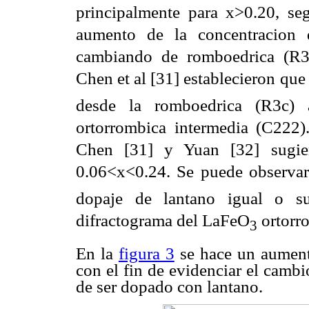
principalmente para x>0.20, se
aumento de la concentracion d
cambiando de romboedrica (R3
Chen et al [31] establecieron que 
desde la romboedrica (R3c) 
ortorrombica intermedia (C222).
Chen [31] y Yuan [32] sugiere
0.06<x<0.24. Se puede observar
dopaje de lantano igual o s
difractograma del LaFeO
ortorr
3
En la
figura 3
se hace un aument
con el fin de evidenciar el camb
de ser dopado con lantano.