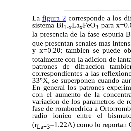
La
figura 2
corresponde a los di
sistema Bi
La
FeO
para x=0.0
1-x
x
3
la presencia de la fase espuria B
que presentan senales mas intens
y x=0.20; tambien se puede ob
totalmente con la adicion de lant
patrones de difraccion tambi
correspondientes a las reflexion
33°X, se superponen cuando aume
En general los patrones experi
con el aumento de la concentra
variacion de los parametros de r
fase de romboedrica a Ortorrombi
radio ionico entre el bismut
(r
=1.22A) como lo reportan
La+3