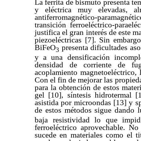
La ferrita de bismuto presenta te
y eléctrica muy elevadas, al
antiferromagnético-paramagnétic
transición ferroeléctrico-parael
justifica el gran interés de este 
piezoeléctricas [7]. Sin embarg
BiFeO
presenta dificultades aso
3
y a una densificación incompl
densidad de corriente de fu
acoplamiento magnetoeléctrico, l
Con el fin de mejorar las propie
para la obtención de estos materia
gel [10], síntesis hidrotermal [
asistida por microondas [13] y s
de estos métodos sigue dando l
baja resistividad lo que imp
ferroeléctrico aprovechable. N
sucede en materiales como el ti