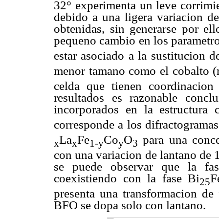
32° experimenta un leve corrimi
debido a una ligera variacion de
obtenidas, sin generarse por ell
pequeno cambio en los parametro
estar asociado a la sustitucion de
menor tamano como el cobalto (
celda que tienen coordinacion 
resultados es razonable concl
incorporados en la estructura 
corresponde a los difractogramas
La
Fe
Co
O
para una conce
x
x
1-y
y
3
con una variacion de lantano de
se puede observar que la fas
coexistiendo con la fase Bi
F
25
presenta una transformacion de 
BFO se dopa solo con lantano.