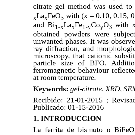
citrate gel method was used to
La
FeO
with (x = 0.10, 0.15, 0
x
x
3
and Bi
La
Fe
Co
O
with x
1-x
x
1-y
y
3
obtained powders were subjec
unwanted phases. It was observed
ray diffraction, and morphologic
microscopy, that cationic substit
particle size of BFO. Additi
ferromagnetic behaviour reflecte
at room temperature.
Keywords:
gel-citrate, XRD, S
Recibido: 21-01-2015 ; Revisa
Publicado: 01-15-2016
1. INTRODUCCION
La ferrita de bismuto o BiFeO