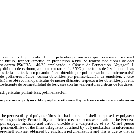
ha estudiado la permeabilidad de películas poliméricas que presentaron un nú
o de butilo) respectivamente, en proporción 40:60. Se realizó mediciones de coe
leo-coraza PSt/PBA = 40/60 empleando la Cámara de Permeación "Voyager". L
y dióxido de carbono, a una temperatura de 35°C y presiones de 2 y 4 atmósferas.
des de las películas empleando látex obtenido por polimerización en microemulsi
 de polímeros núcleo- coraza obtenidos por polimerización en emulsión, y est
sión se obtuvo nanopartículas de menor diámetro respecto a los obtenidos por emu
 coeficiente de permeabilidad de los gases con las temperaturas críticas de los gases.
d, películas poliméricas, polimerización.
omparison of polymer film ps/pba synthesized by polymerization in emulsion 
 the permeability of polymer films that had a core and shell composed by polystyr
d 60, respectively. Permeability coefficient measurements were made in the Perme
gen, oxygen, methane and carbon dioxide at a temperature of 35 °C and pressu
he permeabilities of the films using latex obtained by polymerization in microemu
core-shell polymer obtained by emulsion polymerization and this is due to that sm