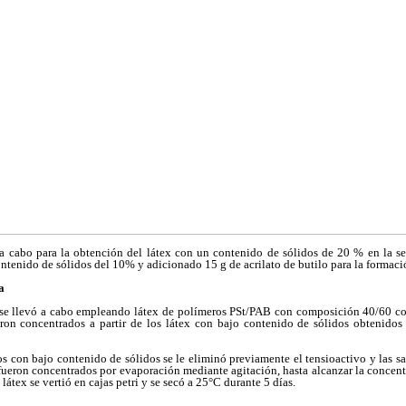
a cabo para la obtención del látex con un contenido de sólidos de 20 % en la sem
ontenido de sólidos del 10% y adicionado 15 g de acrilato de butilo para la formaci
a
 se llevó a cabo empleando látex de polímeros PSt/PAB con composición 40/60 c
ron concentrados a partir de los látex con bajo contenido de sólidos obtenidos
dos con bajo contenido de sólidos se le eliminó previamente el tensioactivo y las 
, fueron concentrados por evaporación mediante agitación, hasta alcanzar la concen
 látex se vertió en cajas petri y se secó a 25°C durante 5 días.