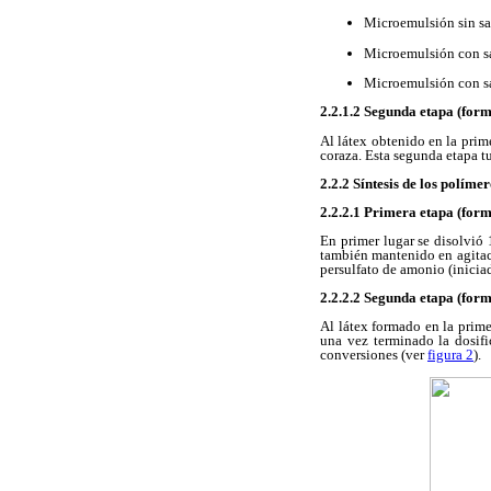
Microemulsión sin s
Microemulsión con sa
Microemulsión con s
2.2.1.2 Segunda etapa (form
Al látex obtenido en la prim
coraza. Esta segunda etapa t
2.2.2 Síntesis de los polím
2.2.2.1 Primera etapa (form
En primer lugar se disolvió
también mantenido en agitac
persulfato de amonio (iniciad
2.2.2.2 Segunda etapa (form
Al látex formado en la prime
una vez terminado la dosifi
conversiones (ver
figura 2
).