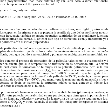
ion polymerization than those obtained by emulsion. Also, a direct relationshi
itical temperatures of the gases was found.
ymeric films, polymerization.
isado: 13-12-2015 Aceptado: 26-01-2016 ; Publicado: 08-02-2016
a combinan las propiedades de dos polímeros distintos, uno rígido y otro ahula
os etapas: en la primera etapa se prepara la semilla de uno de los polímeros mientr
 con frecuencia también se agrega pequeñas cantidades de un monómero funcional
cuales) forma(n) la coraza. El obtener este tipo de estructura, es muy importante ya
 polímeros con distintas propiedades.
de partículas núcleo/coraza ayuda en la formación de película por la interdifusión
mpleo de solventes orgánicos, los cuales frecuentemente se adicionan en pequeñas
ícula, pero que debido a su toxicidad y por razones ecológicas, se ha prohibido su
es durante el proceso de formación de la película, tales como la evaporación y d
ner en cuenta que si la temperatura de filmificación es demasiado alta, la defor
la cual causa la formación de burbujas en la película polimérica, pero si la tem
temperatura de transición vítrea (Tg), las partículas necesitarían más tiempo para
ículas a una temperatura en el rango de 10-20 °C más alto que la Tg de los p
ajar a una temperatura de formación de película de 25 °C; es decir, a una temper
(acrilato de butilo) (Tg= -50°C), pero menor que la temperatura de transición vítrea
 coraza; es decir, se mantenga la estructura núcleo-coraza, aunque el núcleo fue
as desde la coraza hacia el núcleo.
s polímeros núcleo-coraza se encuentra los recubrimientos (pinturas), adhesivos, 
. Por otra parte, la permeabilidad es una propiedad que tiene gran importancia en la
o, en láminas, películas y envases. En la mayoría de los casos se requiere que los 
 como el CO
, O
y otros. Además, el estudio del transporte de especies en sistem
2
2
licaciones [5,6].