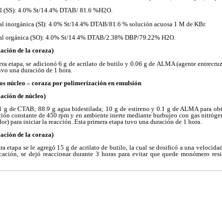
al (SS): 4.0% St/14.4% DTAB/ 81.6 %H2O.
l inorgánica (SI): 4.0% St/14.4% DTAB/81.6 % solución acuosa 1 M de KBr.
al orgánica (SO): 4.0% St/14.4% DTAB/2.38% DBP/79.22% H2O.
ación de la coraza)
era etapa, se adicionó 6 g de acrilato de butilo y 0.06 g de ALMA (agente entrecruz
uvo una duración de 1 hora.
eros núcleo – coraza por polimerización en emulsión
ación de núcleo)
 1 g de CTAB; 88.9 g agua bidestilada; 10 g de estireno y 0.1 g de ALMA para obte
ión constante de 450 rpm y en ambiente inerte mediante burbujeo con gas nitrógen
or) para iniciar la reacción. Esta primera etapa tuvo una duración de 1 hora.
ación de la coraza)
ra etapa se le agregó 15 g de acrilato de butilo, la cual se dosificó a una velocida
cación, se dejó reaccionar durante 3 horas para evitar que quede monómero resi