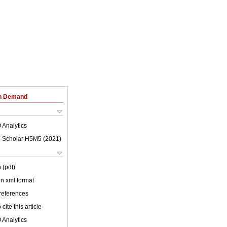
on Demand
 Analytics
 Scholar H5M5 (
2021
)
 (pdf)
 in xml format
 references
cite this article
 Analytics