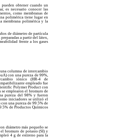
se pueden obtener cuando un
ar, es necesario conocer las
limentos, como membranas de
na polimérica tiene lugar en
 la membrana polimérica y la
años de diámetro de partícula
reparadas a partir del látex,
meabilidad frente a los gases
de una columna de intercambio
 (BuA) con una pureza de 99%,
ercambio iónico (HR-4 de
compatibilizante empleado fue
ientific Polymer Product con
s se emplearon el bromuro de
na pureza del 98% y fueron
omo iniciadores se utilizó el
0) con una pureza de 99.5% de
99.5% de Productos Químicos
 con diámetro más pequeño se
el bromuro de potasio (SI) y
empleó 4 g de estireno para la