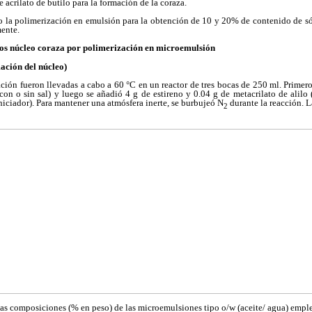
 acrilato de butilo para la formación de la coraza.
abo la polimerización en emulsión para la obtención de 10 y 20% de contenido de sól
ente.
eros núcleo coraza por polimerización en microemulsión
ación del núcleo)
ción fueron llevadas a cabo a 60 °C en un reactor de tres bocas de 250 ml. Prime
con o sin sal) y luego se añadió 4 g de estireno y 0.04 g de metacrilato de alilo
niciador). Para mantener una atmósfera inerte, se burbujeó N
durante la reacción. 
2
as composiciones (% en peso) de las microemulsiones tipo o/w (aceite/ agua) emple