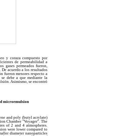
cleo y coraza compuesto por
ficientes de permeabilidad a
os gases permeados fueron,
 De acuerdo a los resultados
ón fueron menores respecto a
o se debe a que mediante la
lsión. Asimismo, se encontró
and microemulsion
ene and poly (butyl acrylate)
ation Chamber "Voyager". The
res of 2 and 4 atmospheres.
lsion were lower compared to
aller diameter nanoparticles