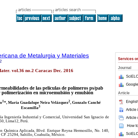
ricana de Metalurgia y Materiales
Services 
2
Journal
ater. vol.36 no.2 Caracas Dec. 2016
SciELO
Google
eabilidades de las películas de polímeros ps/pab
r polimerización en microemulsión y emulsión
Article
1
2
English
co
*, María Guadalupe Neira Velázquez
, Gonzalo Canché
3
Escamilla
Article
ía Ingeniería Industrial y Comercial, Universidad San Ignacio de
Article
50, Lima12, Perú.
How to 
 en Química Aplicada, Blvd. Enrique Reyna Hermosillo, No. 140,
SciELO
, CP. 25294, Saltillo, Coahuila, México.