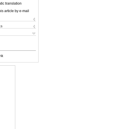
ic translation
is article by e-mail
ks
nk