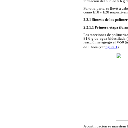
formación del núcleo y 6 g de
Por otra parte, se llevó a c
como E10 y E20 respectivam
2.2.1 Síntesis de los polím
2.2.1.1 Primera etapa (form
Las reacciones de polimeriza
81.6 g de agua bidestilada (
reacción se agregó el V-50 (i
de 1 hora (ver
figura 1
).
A continuación se muestran l