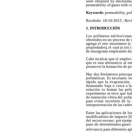
were obtained by microemuls
permeability of gases with cr
Keywords:
permeability, pol
Recibido: 16-10-2015 ; Rev
1. INTRODUCCIÓN
Los polímeros núcleo/coraz
obtenidos en un proceso de d
agrega el otro monómero (y
propiedades), el cual (o los 
de sinergismo empleando dos
Cabe recalcar que el empleo 
que es una alternativa al e
promover la formación de pel
Hay dos fenómenos principal
poliméricas. Es necesario te
rápido que la evaporación, 
demasiado baja o cerca a la 
solución es formar las pel
experimento se tuvo que trab
de transición vítrea del poli
para evitar inversión de la
interpenetración de las caden
Entre las aplicaciones de lo
modificadores de impacto [4]
del sector envase; por ejempl
paso de determinados gases
relevancia para diferentes ap