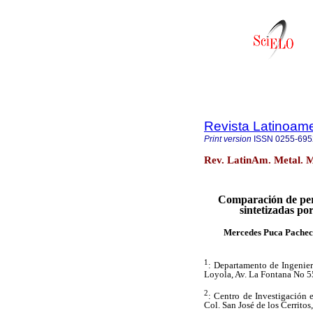
Revista Latinoame
Print version
ISSN
0255-695
Rev. LatinAm. Metal. M
Comparación de perm
sintetizadas po
Mercedes Puca Pache
1
: Departamento de Ingenier
Loyola, Av. La Fontana No 5
2
: Centro de Investigación
Col. San José de los Cerritos