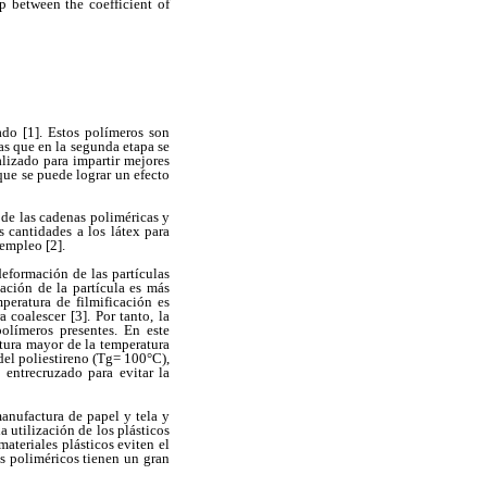
p between the coefficient of
do [1]. Estos polímeros son
as que en la segunda etapa se
izado para impartir mejores
 que se puede lograr un efecto
 de las cadenas poliméricas y
 cantidades a los látex para
 empleo [2].
eformación de las partículas
mación de la partícula es más
peratura de filmificación es
 coalescer [3]. Por tanto, la
olímeros presentes. En este
atura mayor de la temperatura
 del poliestireno (Tg= 100°C),
 entrecruzado para evitar la
manufactura de papel y tela y
 utilización de los plásticos
materiales plásticos eviten el
as poliméricos tienen un gran