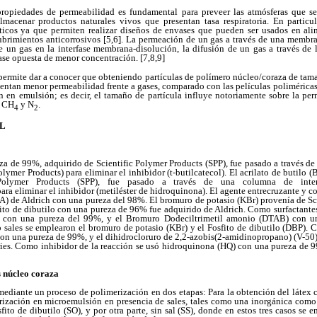
s propiedades de permeabilidad es fundamental para preveer las atmósferas que 
almacenar productos naturales vivos que presentan tasa respiratoria. En particul
sticos ya que permiten realizar diseños de envases que pueden ser usados en a
ubrimientos anticorrosivos [5,6]. La permeación de un gas a través de una membra
de un gas en la interfase membrana-disolución, la difusión de un gas a través de
fase opuesta de menor concentración. [7,8,9]
o permite dar a conocer que obteniendo partículas de polímero núcleo/coraza de tam
entan menor permeabilidad frente a gases, comparado con las películas poliméricas p
 en emulsión; es decir, el tamaño de partícula influye notoriamente sobre la per
, CH
y N
.
4
2
AL
eza de 99%, adquirido de Scientific Polymer Products (SPP), fue pasado a través 
olymer Products) para eliminar el inhibidor (t-butilcatecol). El acrilato de butilo
 Polymer Products (SPP), fue pasado a través de una columna de int
ara eliminar el inhibidor (metiléster de hidroquinona). El agente entrecruzante y 
MA) de Aldrich con una pureza del 98%. El bromuro de potasio (KBr) provenía de Sc
fito de dibutilo con una pureza de 96% fue adquirido de Aldrich. Como surfactante
), con una pureza del 99%, y el Bromuro Dodeciltrimetil amonio (DTAB) con u
sales se emplearon el bromuro de potasio (KBr) y el Fosfito de dibutilo (DBP). C
con una pureza de 99%, y el dihidrocloruro de 2,2-azobis(2-amidinopropano) (V-5
ies. Como inhibidor de la reacción se usó hidroquinona (HQ) con una pureza de 
s núcleo coraza
 mediante un proceso de polimerización en dos etapas: Para la obtención del látex
rización en microemulsión en presencia de sales, tales como una inorgánica como 
ito de dibutilo (SO), y por otra parte, sin sal (SS), donde en estos tres casos se 