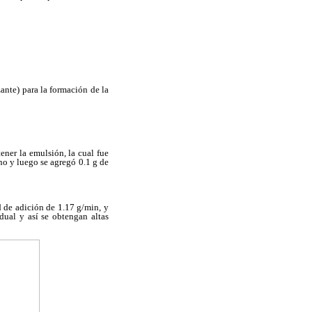
ante) para la formación de la
ner la emulsión, la cual fue
o y luego se agregó 0.1 g de
d de adición de 1.17 g/min, y
dual y así se obtengan altas