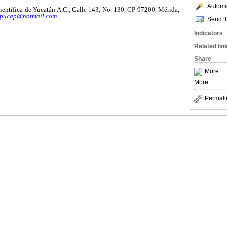
Automat
ientífica de Yucatán A.C., Calle 143, No. 130, CP 97200, Mérida,
pucap@hotmail.com
Send th
Indicators
Related lin
Share
More
More
Permali