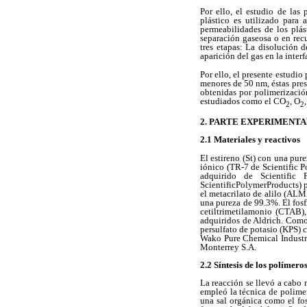
Por ello, el estudio de la
plástico es utilizado para 
permeabilidades de los plá
separación gaseosa o en rec
tres etapas: La disolución 
aparición del gas en la inter
Por ello, el presente estudi
menores de 50 nm, éstas pres
obtenidas por polimerización
estudiados como el CO
, O
2
2
2. PARTE EXPERIMENT
2.1 Materiales y reactivos
El estireno (St) con una pur
iónico (TR-7 de Scientific P
adquirido de Scientific
ScientificPolymerProducts) p
el metacrilato de alilo (AL
una pureza de 99.3%. El fos
cetiltrimetilamonio (CTAB
adquiridos de Aldrich. Como 
persulfato de potasio (KPS) 
Wako Pure Chemical Industr
Monterrey S.A.
2.2 Síntesis de los polímero
La reacción se llevó a cabo
empleó la técnica de polime
una sal orgánica como el fosf