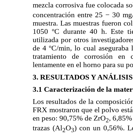
mezcla corrosiva fue colocada so
concentración entre 25 − 30 m
muestra. Las muestras fueron co
1050 ºC durante 40 h. Este ti
utilizada por otros investigador
de 4 ºC/min, lo cual aseguraba 
tratamiento de corrosión en c
lentamente en el horno para su 
3. RESULTADOS Y ANÁLISI
3.1 Caracterización de la mate
Los resultados de la composició
FRX mostraron que el polvo está 
en peso: 90,75% de ZrO
, 6,85%
2
trazas (Al
O
) con un 0,56%. Lo
2
3