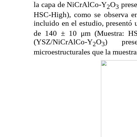
la capa de NiCrAlCo-Y
O
prese
2
3
HSC-High), como se observa e
incluido en el estudio, present
de 140 ± 10 μm (Muestra: HSC
(YSZ/NiCrAlCo-Y
O
) prese
2
3
microestructurales que la muestr