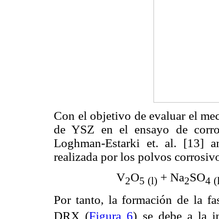
Con el objetivo de evaluar el me
de YSZ en el ensayo de corros
Loghman-Estarki et. al. [13] a
realizada por los polvos corrosiv
V
O
+ Na
SO
2
5
(l)
2
4
(
Por tanto, la formación de la f
DRX (
Figura 6
) se debe a la i