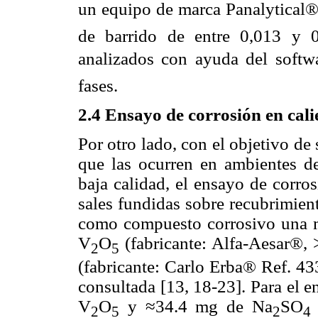
un equipo de marca Panalytical®
de barrido de entre 0,013 y 0
analizados con ayuda del softwa
fases.
2.4 Ensayo de corrosión en cali
Por otro lado, con el objetivo d
que las ocurren en ambientes d
baja calidad, el ensayo de corros
sales fundidas sobre recubrimien
como compuesto corrosivo una m
V
O
(fabricante: Alfa-Aesar®,
2
5
(fabricante: Carlo Erba® Ref. 43
consultada [13, 18-23]. Para el 
V
O
y ≈34.4 mg de Na
SO
2
5
2
4