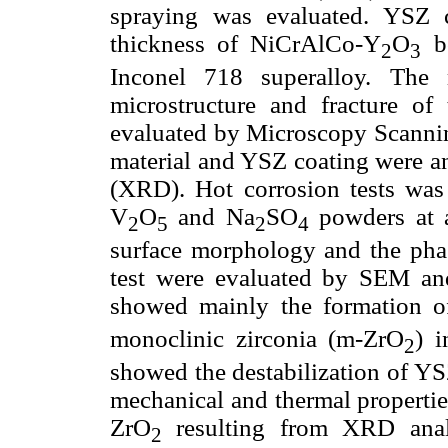
spraying was evaluated. YSZ 
thickness of NiCrAlCo-Y
O
bo
2
3
Inconel 718 superalloy. The 
microstructure and fracture of
evaluated by Microscopy Scannin
material and YSZ coating were an
(XRD). Hot corrosion tests was
V
O
and Na
SO
powders at a
2
5
2
4
surface morphology and the phase
test were evaluated by SEM and
showed mainly the formation o
monoclinic zirconia (m-ZrO
) i
2
showed the destabilization of YSZ
mechanical and thermal propertie
ZrO
resulting from XRD analy
2