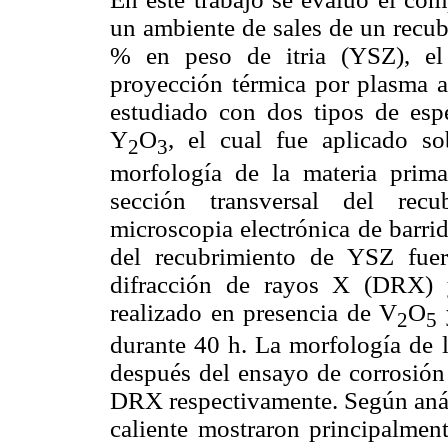
un ambiente de sales de un recub
% en peso de itria (YSZ), el
proyección térmica por plasma a
estudiado con dos tipos de esp
Y
O
, el cual fue aplicado s
2
3
morfología de la materia prima,
sección transversal del recu
microscopia electrónica de barri
del recubrimiento de YSZ fuer
difracción de rayos X (DRX) 
realizado en presencia de V
O
2
5
durante 40 h. La morfología de l
después del ensayo de corrosión
DRX respectivamente. Según anál
caliente mostraron principalment