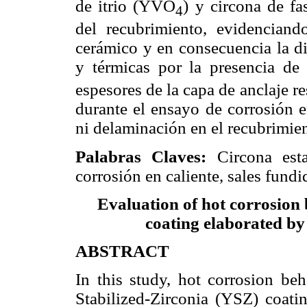
de itrio (YVO
) y circona de f
4
del recubrimiento, evidenciando
cerámico y en consecuencia la d
y térmicas por la presencia d
espesores de la capa de anclaje r
durante el ensayo de corrosión en
ni delaminación en el recubrimie
Palabras Claves:
Circona estab
corrosión en caliente, sales fundi
Evaluation of hot corrosion b
coating elaborated b
ABSTRACT
In this study, hot corrosion beh
Stabilized-Zirconia (YSZ) coat