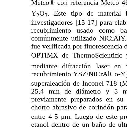
Metco® con referencia Metco 
Y
O
. Este tipo de material 
2
3
investigadores [15-17] para elab
recubrimiento usado como bar
comúnmente utilizado NiCrAlY.
fue verificada por fluorescencia
OPTIMX de ThermoScientific 
mediante difracción laser en
recubrimiento YSZ/NiCrAlCo-Y
superaleación de Inconel 718 
25,4 mm de diámetro y 5 mm 
previamente preparados en su s
chorro abrasivo de corindón par
entre 4-5 μm. Luego de este pro
etanol dentro de un baño de ult