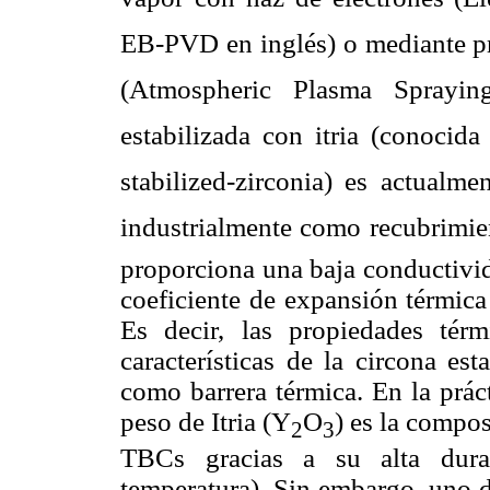
EB-PVD en inglés) o mediante p
(Atmospheric Plasma Sprayin
estabilizada con itria (conocida
stabilized-zirconia) es actualm
industrialmente como recubrimient
proporciona una baja conductivid
coeficiente de expansión térmica 
Es decir, las propiedades tér
características de la circona est
como barrera térmica. En la prác
peso de Itria (Y
O
) es la compo
2
3
TBCs gracias a su alta durab
temperatura). Sin embargo, uno 