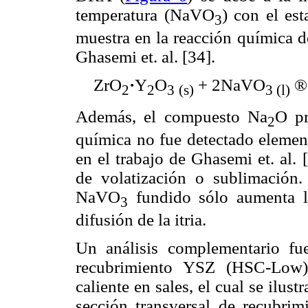
temperatura (NaVO
) con el est
3
muestra en la reacción química d
Ghasemi et. al. [34].
ZrO
·
Y
O
+ 2NaVO
®
2
2
3
(s)
3 (l)
Además, el compuesto Na
O pr
2
química no fue detectado element
en el trabajo de Ghasemi et. al.
de volatización o sublimación.
NaVO
fundido sólo aumenta l
3
difusión de la itria.
Un análisis complementario fue
recubrimiento YSZ (HSC-Low)
caliente en sales, el cual se ilust
sección transversal de recubri