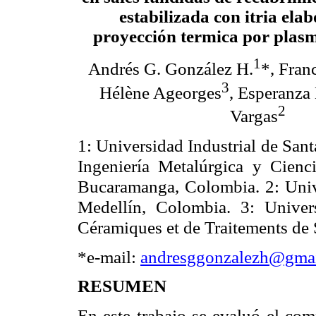
estabilizada con itria ela
proyección termica por plas
1
Andrés G. González H.
*, Fran
3
Hélène Ageorges
, Esperanza
2
Vargas
1: Universidad Industrial de Sant
Ingeniería Metalúrgica y Cienci
Bucaramanga, Colombia.
2: Uni
Medellín, Colombia. 3: Univer
Céramiques et de Traitements de
*e-mail:
andresggonzalezh@gma
RESUMEN
En este trabajo se evaluó el com