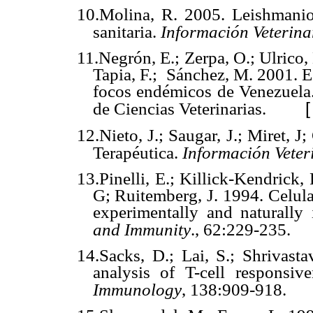
10.Molina, R. 2005. Leishmanio
sanitaria.
Información Veterina
11.Negrón, E.; Zerpa, O.; Ulrico,
Tapia, F.;
Sánchez, M. 2001. Es
focos endémicos de Venezuela
de Ciencias Veterinarias.
12.Nieto, J.; Saugar, J.; Miret, 
Terapéutica.
Información Veter
13.Pinelli, E.; Killick-Kendrick,
G; Ruitemberg, J. 1994. Celul
experimentally and naturally
and Immunity
., 62:229-235.
14.Sacks, D.; Lai, S.; Shrivasta
analysis of T-cell responsi
Immunology
, 138:909-918.