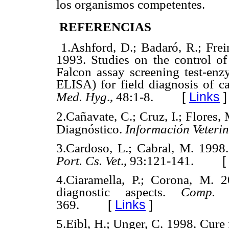
los organismos competentes.
REFERENCIAS
1.Ashford, D.; Badaró, R.; Freir
1993.
Studies on the control of 
Falcon assay screening test-en
ELISA) for field diagnosis of ca
[
Links
]
Med. Hyg
., 48:1-8.
2.Cañavate, C.; Cruz, I.; Flores, 
Diagnóstico.
Información Veteri
3.Cardoso, L.; Cabral, M. 1998
Port. Cs. Vet
., 93:121-141.
4.Ciaramella, P.; Corona, M. 2
diagnostic aspects.
Comp.
[
Links
]
369.
5.Eibl, H.; Unger, C. 1998. Cure f