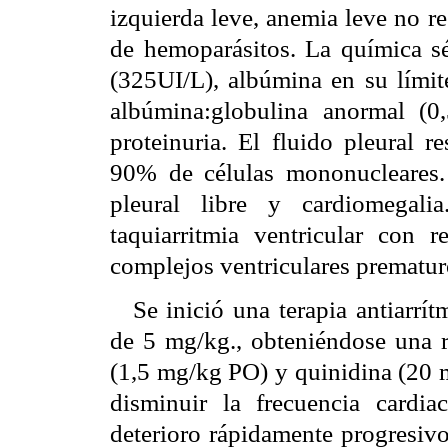
izquierda leve, anemia leve no r
de hemoparásitos. La química sé
(325UI/L), albúmina en su límite
albúmina:globulina anormal (0,5
proteinuria. El fluido pleural 
90% de células mononucleares. 
pleural libre y cardiomegali
taquiarritmia ventricular con r
complejos ventriculares prematur
Se inició una terapia antiarr
de 5 mg/kg., obteniéndose una r
(1,5 mg/kg PO) y quinidina (20 m
disminuir la frecuencia cardia
deterioro rápidamente progresivo