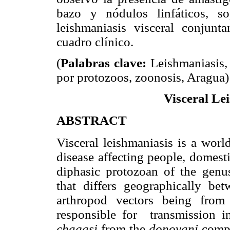
bazo y nódulos linfáticos, so
leishmaniasis visceral conjunt
cuadro clínico.
(
Palabras clave:
Leishmaniasis
por protozoos, zoonosis, Aragua)
Visceral Le
ABSTRACT
Visceral leishmaniasis is a worl
disease affecting people, domesti
diphasic protozoan of the gen
that differs geographically b
arthropod vectors being fro
responsible for
transmission in
chagasi
from the
donovani
compl