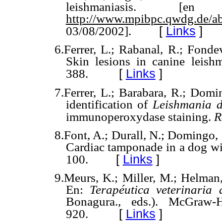
leishmaniasis.
[en 
http://www.mpibpc.qwdg.de/ab
[
Links
]
03/08/2002].
6.Ferrer, L.; Rabanal, R.; Fond
Skin lesions in canine leishm
[
Links
]
388.
7.
Ferrer, L.; Barabara, R.; Dom
identification of
Leishmania 
immunoperoxydase staining.
R
8.Font, A.; Durall, N.; Domingo, M
Cardiac tamponade in a dog wit
[
Links
]
100.
9.Meurs, K.; Miller, M.; Helman
En:
Terapéutica veterinari
Bonagura., eds.). McGraw-H
[
Links
]
920.