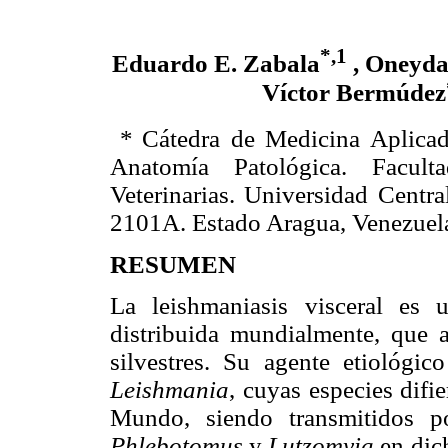
*,1
Eduardo E. Zabala
, Oneyda
Víctor Bermúdez
*
Cátedra de Medicina Aplicad
Anatomía Patológica. Facult
Veterinarias. Universidad Centr
2101A. Estado Aragua, Venezuel
RESUMEN
La leishmaniasis visceral es 
distribuida mundialmente, que 
silvestres. Su agente etiológic
Leishmania
, cuyas especies dif
Mundo, siendo transmitidos p
Phlebotomus
y
Lutzomyia
en dic