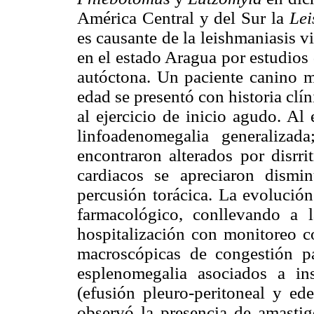
América Central y del Sur la
Lei
es causante de la leishmaniasis v
en el estado Aragua por estudios
autóctona. Un paciente canino m
edad se presentó con historia clíni
al ejercicio de inicio agudo. Al
linfoadenomegalia generalizada
encontraron alterados por disrri
cardiacos se apreciaron dismi
percusión torácica. La evolució
farmacológico, conllevando a 
hospitalización con monitoreo co
macroscópicas de congestión pa
esplenomegalia asociados a insu
(efusión pleuro-peritoneal y ed
observó la presencia de amasti