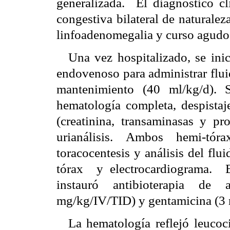
generalizada.
El diagnóstico cl
congestiva bilateral de naturalez
linfoadenomegalia y curso agudo
Una vez hospitalizado, se ini
endovenoso para administrar flui
mantenimiento (40 ml/kg/d). 
hematología completa, despista
(creatinina, transaminasas y pr
urianálisis. Ambos hemi-tór
toracocentesis y análisis del flui
tórax
y electrocardiograma.
instauró antibioterapia de
mg/kg/IV/TID) y gentamicina (3
La hematología reflejó leucoci