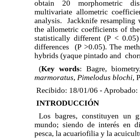
obtain 20 morphometric dis
multivariate allometric coeffic
analysis.
Jackknife resampling 
the allometric coefficients of th
statistically different (P < 0.0
differences
(P >0.05). The meth
hybrids (yaque pintado and
chor
(
Key words
: Bagre, biometr
marmoratus
,
Pimelodus blochi
, 
Recibido: 18/01/06 - Aprobado:
INTRODUCCIÓN
Los bagres, constituyen un g
mundo; siendo de interés en di
pesca, la acuariofilia y la acuicult