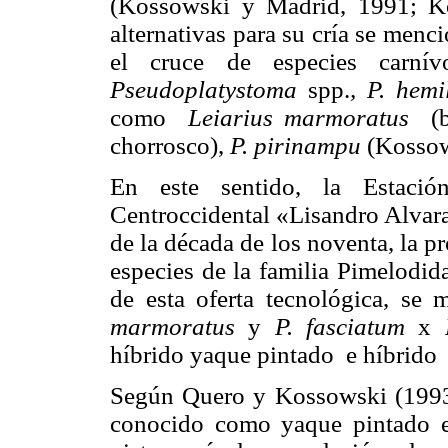
(Kossowski y Madrid, 1991; K
alternativas para su cría se menc
el cruce de especies carní
Pseudoplatystoma
spp.
, P. hemi
como
Leiarius marmoratus
(
chorrosco),
P. pirinampu
(Kossow
En este sentido, la Estació
Centroccidental «Lisandro Alvara
de la década de los noventa, la p
especies de la familia Pimelodid
de esta oferta tecnológica, se
marmoratus
y
P. fasciatum
x
híbrido yaque pintado
e híbrido
Según Quero y Kossowski (1993
conocido como yaque pintado e