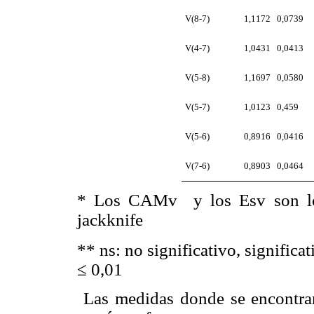
V(8-7)
1,1172
0,0739
V(4-7)
1,0431
0,0413
V(5-8)
1,1697
0,0580
V(5-7)
1,0123
0,459
V(5-6)
0,8916
0,0416
V(7-6)
0,8903
0,0464
*
Los CAMv
y los Esv son l
jackknife
**
ns: no significativo, significa
≤ 0,01
Las medidas donde se encontraron