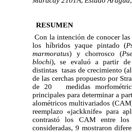
Maracay 2101A, Estado Aragua,
RESUMEN
Con la intención de conocer las 
los híbridos yaque pintado (
P
marmoratus
) y chorrosco (
Ps
blochi
), se evaluó a partir de
distintas
tasas de crecimiento (al
de las cerchas propuesto por Str
de 20
medidas morfométric
principales para determinar a par
alométricos multivariados (CAM);
reemplazo «jackknife» para apl
contrastó los CAM entre los
consideradas, 9 mostraron
difere