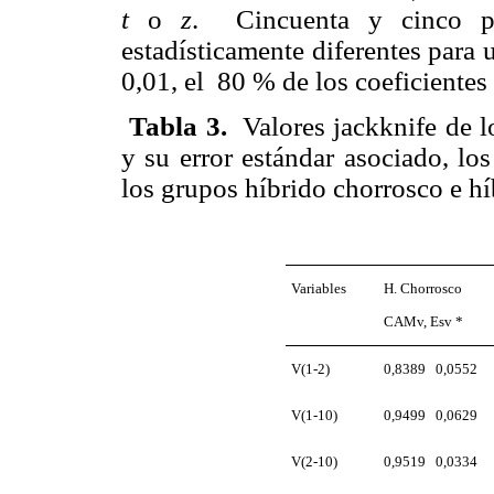
t
o
z
.
Cincuenta y cinco p
estadísticamente diferentes para 
0,01, el
80 % de los coeficientes 
Tabla 3
.
Valores jackknife de l
y su error estándar asociado, los
los grupos híbrido chorrosco e h
Variables
H. Chorrosco
CAMv, Esv *
V(1-2)
0,8389
0,0552
V(1-10)
0,9499
0,0629
V(2-10)
0,9519
0,0334