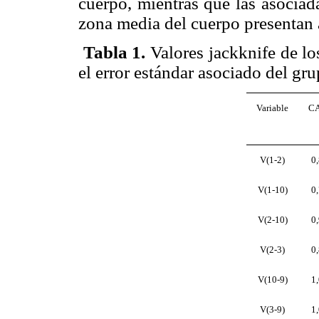
cuerpo, mientras que las asociad
zona media del cuerpo presentan 
Tabla 1
.
Valores jackknife de lo
el error estándar asociado del gr
Variable
C
V(1-2)
0
V(1-10)
0
V(2-10)
0
V(2-3)
0
V(10-9)
1
V(3-9)
1