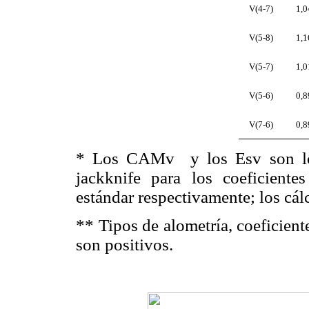
V(4-7)
1,0
V(5-8)
1,1
V(5-7)
1,0
V(5-6)
0,8
V(7-6)
0,8
*
Los CAMv
y los Esv son l
jackknife para los coeficientes
estándar respectivamente; los cál
**
Tipos de alometría, coeficient
son positivos.