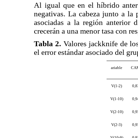
Al igual que en el híbrido anter
negativas. La cabeza junto a la
asociadas a la región anterior d
crecerán a una menor tasa con res
Tabla 2
.
Valores jackknife de lo
el error estándar asociado del gr
ariable
CAM
V(1-2)
0,8
V(1-10)
0,9
V(2-10)
0,9
V(2-3)
0,9
V(10-9)
0,9