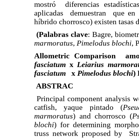
mostró
diferencias estadístic
aplicadas
demuestran
que en 
híbrido chorrosco) existen tasas 
(Palabras clave
: Bagre, biomet
marmoratus
,
Pimelodus blochi
, 
Allometric Comparison
amo
fasciatum
x
Leiarius marmora
fasciatum
x
Pimelodus blochi
)
ABSTRAC
Principal component analysis w
catfish, yaque pintado (
Pseu
marmoratus
) and chorrosco (
P
blochi
) for determining morphol
truss network proposed by
St