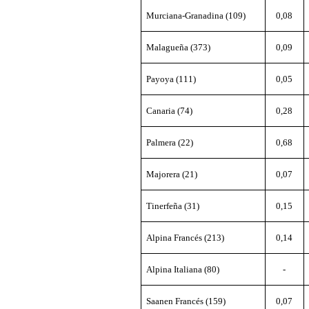
Murciana-Granadina (109)
0,08
Malagueña (373)
0,09
Payoya (111)
0,05
Canaria (74)
0,28
Palmera (22)
0,68
Majorera (21)
0,07
Tinerfeña (31)
0,15
Alpina Francés (213)
0,14
Alpina Italiana (80)
-
Saanen Francés (159)
0,07