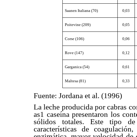
Saanen Italiana (70)
0,03
Poitevine (209)
0,05
Corse (106)
0,06
Rove (147)
0,12
Garganica (54)
0,61
Maltesa (81)
0,33
Fuente: Jordana et al. (1996)
La leche producida por cabras co
as1 caseína presentaron los cont
sólidos totales. Este tipo d
características de coagulació
enzimática, mayor velocidad de 