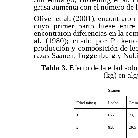
grasa aumenta con el número de la
Oliver et al. (2001), encontraro
cuyo primer parto fuese entr
encontraron diferencias en la comp
al. (1980); citado por Pinkert
producción y composición de lech
razas Saanen, Toggenburg y Nubi
Tabla 3
.
Efecto de la edad sobr
(kg) en alg
Saanen
Edad (años)
Leche
Gras
1
672
23,1
2
829
29,5