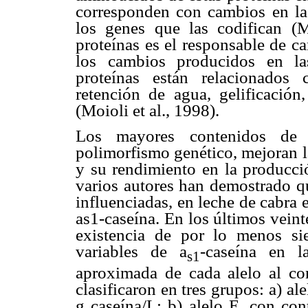
corresponden con cambios en la
los genes que las codifican (M
proteínas es el responsable de c
los cambios producidos en las 
proteínas están relacionados 
retención de agua, gelificació
(Moioli et al., 1998).
Los mayores contenidos de 
polimorfismo genético, mejoran l
y su rendimiento en la producci
varios autores han demostrado q
influenciadas, en leche de cabra 
as1-caseína. En los últimos veint
existencia de por lo menos sie
variables de a
-caseína en l
s1
aproximada de cada alelo al con
clasificaron en tres grupos: a) al
g caseína/L; b) alelo E, con con