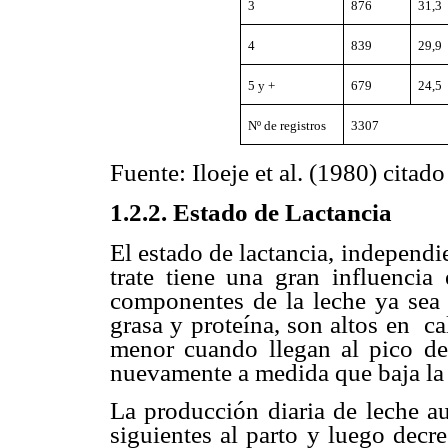
3
876
31,3
4
839
29,9
5 y +
679
24,5
Nº de registros
3307
Fuente: Iloeje et al. (1980) citad
1.2.2. Estado de Lactancia
El estado de lactancia, independi
trate tiene una gran influenci
componentes de la leche ya sea 
grasa y proteína, son altos en ca
menor cuando llegan al pico d
nuevamente a medida que baja la
La producción diaria de leche a
siguientes al parto y luego dec