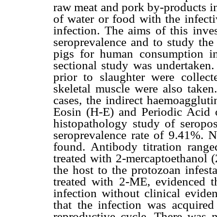
raw meat and pork by-products in
of water or food with the infect
infection. The aims of this inve
seroprevalence and to study the
pigs for human consumption in
sectional study was undertaken.
prior to slaughter were colle
skeletal muscle were also taken.
cases, the indirect haemoaggluti
Eosin (H-E) and Periodic Acid o
histopathology study of seropos
seroprevalence rate of 9.41%. N
found. Antibody titration rang
treated with 2-mercaptoethanol (
the host to the protozoan infest
treated with 2-ME, evidenced t
infection without clinical evide
that the infection was acquired 
reproductive cycle. There was n