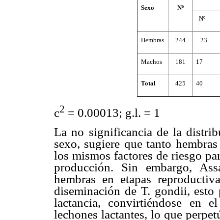
Sexo
Nº
Nº
Hembras
244
23
Machos
181
17
Total
425
40
2
c
= 0.00013; g.l. = 1
La no significancia de la distri
sexo, sugiere que tanto hembra
los mismos factores de riesgo par
producción. Sin embargo, Ass
hembras en etapas reproductiv
diseminación de T. gondii, esto 
lactancia, convirtiéndose en e
lechones lactantes, lo que perpet