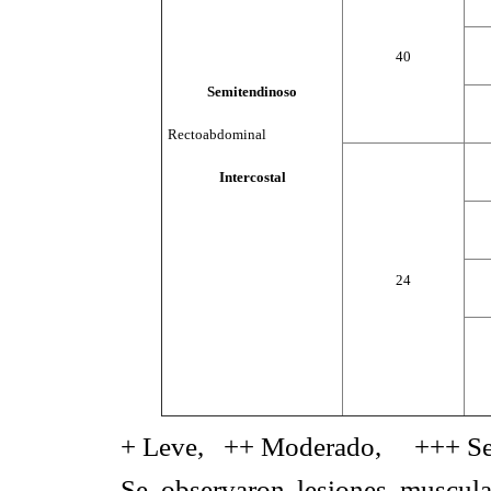
40
Semitendinoso
Rectoabdominal
Intercostal
24
+ Leve,
++ Moderado,
+++ S
Se observaron lesiones muscula