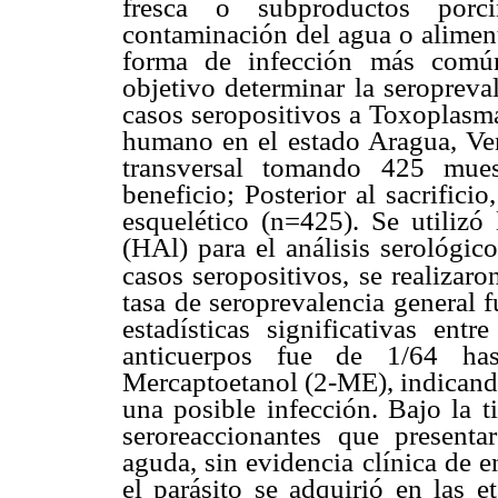
fresca o subproductos porci
contaminación del agua o aliment
forma de infección más común
objetivo determinar la seropreva
casos seropositivos a Toxoplasm
humano en el estado Aragua, Ven
transversal tomando 425 mues
beneficio; Posterior al sacrific
esquelético (n=425). Se utilizó
(HAl) para el análisis serológic
casos seropositivos, se realizaro
tasa de seroprevalencia general 
estadísticas significativas en
anticuerpos fue de 1/64 has
Mercaptoetanol (2-ME), indicando
una posible infección. Bajo la 
seroreaccionantes que presenta
aguda, sin evidencia clínica de 
el parásito se adquirió en las e