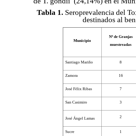
de T. gondii (24,14%) en el Muni
Tabla 1.
Seroprevalencia del To
destinados al ben
Nº de Granjas
Municipio
muestreadas
Santiago Mariño
8
Zamora
16
José Félix Ribas
7
San Casimiro
3
2
José Ángel Lamas
Sucre
1