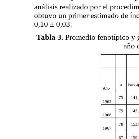
análisis realizado por el proced
obtuvo un primer estimado de índ
0,10 ± 0,03.
Tabla 3
. Promedio fenotípico y 
año 
n
fenotí
Año
75
141,
1965
75
145,
1966
78
153,
1967
87
159,