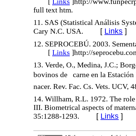
[
Links
]
http://www.funpecr
full text htm.
11. SAS (Statistical Análisis Sy
[
Links
]
Cary N.C. USA.
12. SEPROCEBÚ. 2003. Semental
[
Links
]
http://seprocebu.co
13. Verde, O., Medina, J.C.; Bor
bovinos de carne en la Estación 
nacer. Rev. Fac. Cs. Vets. UCV, 
14. Willham, R.L. 1972. The role 
III. Biometrical aspects of materna
[
Links
]
35:1288-1293.