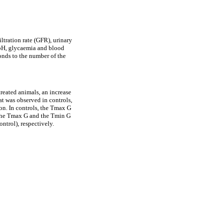
tration rate (GFR), urinary
 pH, glycaemia and blood
onds to the number of the
 treated animals, an increase
at was observed in controls,
ion. In controls, the Tmax G
 the Tmax G and the Tmin G
ntrol), respectively.