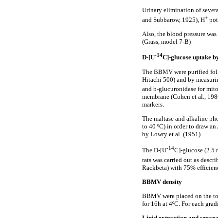
Urinary elimination of sever
+
and Subbarow, 1925), H
pot
Also, the blood pressure was 
(Grass, model 7-B)
-14
D-[U
C]-glucose uptake 
The BBMV were purified follo
Hitachi 500) and by measuri
and b-glucuronidase for mit
membrane (Cohen et al., 198
markers.
The maltase and alkaline ph
to 40 ºC) in order to draw an
by Lowry et al. (1951).
-14
The D-[U
C]-glucose (2.5
rats was carried out as descr
Rackbeta) with 75% efficien
BBMV density
BBMV were placed on the top
for 16h at 4ºC. For each grad
Lipid extraction and separa