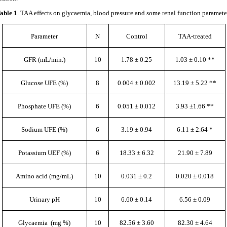
able 1
. TAA effects on glycaemia, blood pressure and some renal function paramete
Parameter
N
Control
TAA-treated
GFR (mL/min.)
10
1.78 ± 0.25
1.03 ± 0.10 **
Glucose UFE (%)
8
0.004 ± 0.002
13.19 ± 5.22 **
Phosphate UFE (%)
6
0.051 ± 0.012
3.93 ±1.66 **
Sodium UFE (%)
6
3.19 ± 0.94
6.11 ± 2.64 *
Potassium UEF (%)
6
18.33 ± 6.32
21.90 ± 7.89
Amino acid (mg/mL)
10
0.031 ± 0.2
0.020 ± 0.018
Urinary pH
10
6.60 ± 0.14
6.56 ± 0.09
Glycaemia (mg %)
10
82.56 ± 3.60
82.30 ± 4.64