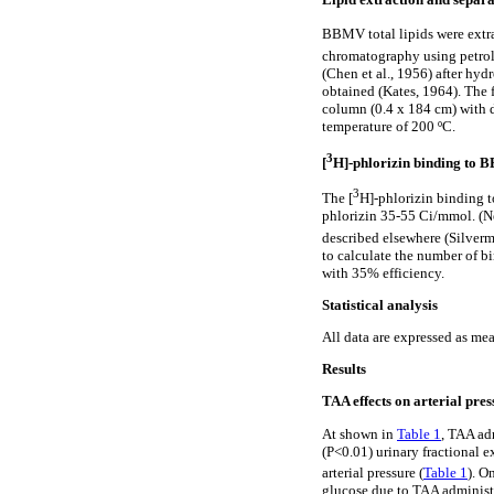
BBMV total lipids were extra
chromatography using petrole
(Chen et al., 1956) after hyd
obtained (Kates, 1964). The 
column (0.4 x 184 cm) with d
temperature of 200 ºC.
3
[
H]-phlorizin binding to 
3
The [
H]-phlorizin binding 
phlorizin 35-55 Ci/mmol. (N
described elsewhere (Silverm
to calculate the number of bi
with 35% efficiency.
Statistical analysis
All data are expressed as mea
Results
TAA effects on arterial pres
At shown in
Table 1
, TAA ad
(P<0.01) urinary fractional 
arterial pressure (
Table 1
). O
glucose due to TAA administ