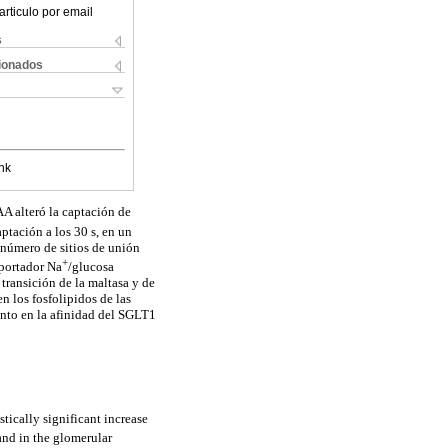
articulo por email
s
cionados
nk
A alteró la captación de
tación a los 30 s, en un
úmero de sitios de unión
+
sportador Na
/glucosa
ransición de la maltasa y de
n los fosfolipidos de las
nto en la afinidad del SGLT1
ically significant increase
 and in the glomerular