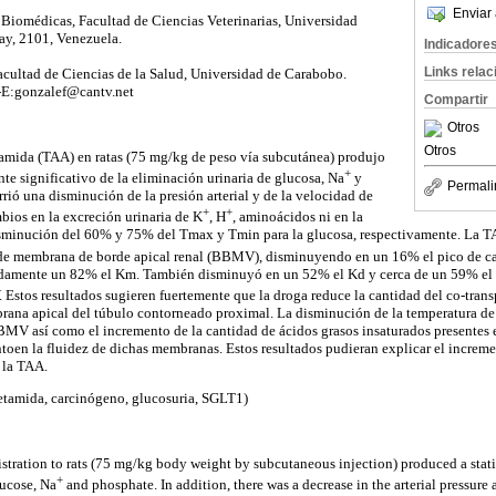
Enviar 
Biomédicas, Facultad de Ciencias Veterinarias, Universidad
ay, 2101, Venezuela.
Indicadore
Links rela
acultad de Ciencias de la Salud, Universidad de Carabobo.
-E:gonzalef@cantv.net
Compartir
Otros
Otros
tamida (TAA) en ratas (75 mg/kg de peso vía subcutánea) produjo
+
te significativo de la eliminación urinaria de glucosa, Na
y
Permali
rió una disminución de la presión arterial y de la velocidad de
+
+
mbios en la excreción urinaria de K
, H
, aminoácidos ni en la
sminución del 60% y 75% del Tmax y Tmin para la glucosa, respectivamente. La TA
 de membrana de borde apical renal (BBMV), disminuyendo en un 16% el pico de cap
amente un 82% el Km. También disminuyó en un 52% el Kd y cerca de un 59% el n
 Estos resultados sugieren fuertemente que la droga reduce la cantidad del co-tran
ana apical del túbulo contorneado proximal. La disminución de la temperatura de t
BBMV así como el incremento de la cantidad de ácidos grasos insaturados presentes e
en la fluidez de dichas membranas. Estos resultados pudieran explicar el increme
 la TAA.
etamida, carcinógeno, glucosuria, SGLT1)
ration to rats (75 mg/kg body weight by subcutaneous injection) produced a statist
+
lucose, Na
and phosphate. In addition, there was a decrease in the arterial pressure