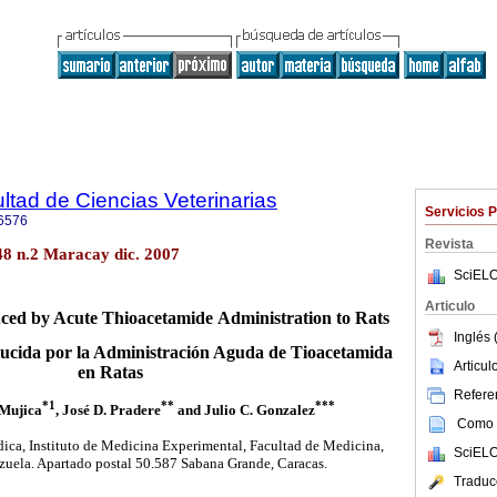
ltad de Ciencias Veterinarias
Servicios 
6576
Revista
.48 n.2 Maracay dic. 2007
SciELO
Articulo
uced by Acute Thioacetamide
Administration to Rats
Inglés 
ucida por la Administración Aguda de Tioacetamida
Articu
en Ratas
Referen
*1
**
***
Mujica
, José D. Pradere
and Julio C. Gonzalez
Como c
ca, Instituto de Medicina Experimental, Facultad de Medicina,
SciELO
zuela. Apartado postal 50.587 Sabana Grande, Caracas.
Traduc