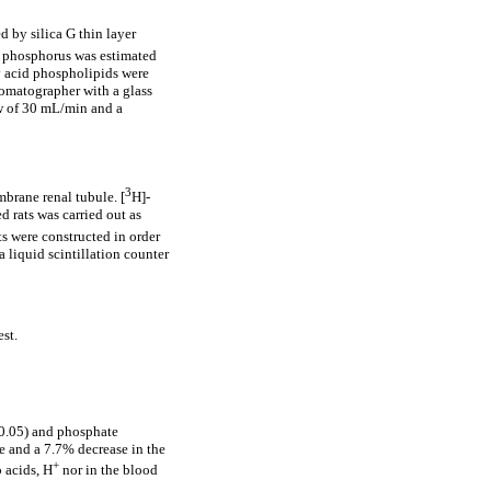
 by silica G thin layer
s phosphorus was estimated
ty acid phospholipids were
romatographer with a glass
ow of 30 mL/min and a
3
brane renal tubule. [
H]-
rats was carried out as
ts were constructed in order
 liquid scintillation counter
est.
<0.05) and phosphate
e and a 7.7% decrease in the
+
 acids, H
nor in the blood