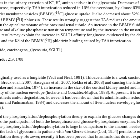
+
+
es in the urinary excretion of K
, H
, amino acids or in the glycaemia. Decreases 
ucose, respectively. TAA intoxication reduced in 16% the overshoot, by almost 63
14
rder membrane vesicles (BBMV) [
C]-glucose uptake. It also decreased about 52
3
 of BBMV [
H]-phlorizin. These results strongly suggest that TAA reduces the amou
in the apical membrane of the proximal renal tubule. An increase in the BBMV fluid
 and alkaline phosphatase transition temperature and by the increase in the unsatu
esults may explain the increase in SGLT1 affinity for glucose evidenced by the de
3
e and the Kd of the BBMV [
H]-phlorizin binding caused by TAA intoxication.
ide, carcinogens, glycosuria, SGLT1)
ado:
21/01/08
inally used as a fungicide (Vadi and Neal, 1981). Thioacetamide is a weak carcinog
Bruck et al., 2007; Hasegawa et al., 2007; Rekha et al., 2008) and causing the latter
ker and Smuckler, 1974), an increase in the size of the cortical kidney nuclei and n
y of the nuclear envelope (Inciarte and González-Mujica, 1988). At present, it is no
thesis and/or degradation; however it has been shown that its administration reduce
a and Padmanaban, 1984) and decreases the amount of liver nuclear envelope glu
3).
 the phosphorylation/dephosphorylation theory to explain the glucose changes dur
ms the participation of both the hexoquinase and glucose-6-phosphatase enzymes. H
cose phosphorylation/dephosphorylation is large in comparison to the amount neede
the lack of glycosuria in patients with Von Gierke disease (Cori, 1954) permits to ru
ation theory. However, recently it has been proved that in animals that do not expr