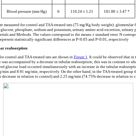
Blood pressure (mm Hg)
6
110.24 ± 1.21
101.80 ± 3.47 *
e measured for control and TAA-treated rats (75 mg/Kg body weight): glomerular fil
f glucose, phosphate, sodium and potassium, urinary amino acid excretion, urinary
terials and Methods. The values correspond to the means ± standard error. N corresp
present statistically significant differences at P<0.05 and P<0.01, respectively
lar reabsorption
 for control and TAA-treated rats are shown in
Figure 1
. It could be observed that in
se was accompanied by a decrease in tubular reabsorption; this was in contrast to wh
ered glucose load occurred simultaneously with an increase in the tubular reabsorpt
/min and 8.91 mg/min, respectively. On the other hand, in the TAA-treated group
decrease in relation to control) and 2.25 mg/min (74.75% decrease in relation to co