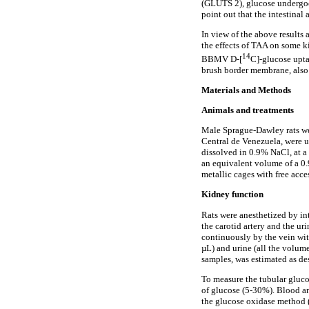
(GLUTS 2), glucose undergoes
point out that the intestinal
In view of the above results
the effects of TAA on some k
14
BBMV D-[
C]-glucose upt
brush border membrane, also 
Materials and Methods
Animals and treatments
Male Sprague-Dawley rats we
Central de Venezuela, were 
dissolved in 0.9% NaCl, at a
an equivalent volume of a 0.
metallic cages with free acc
Kidney function
Rats were anesthetized by in
the carotid artery and the ur
continuously by the vein wit
µL) and urine (all the volume
samples, was estimated as de
To measure the tubular gluco
of glucose (5-30%). Blood an
the glucose oxidase method (