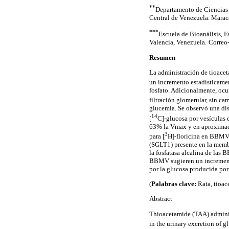
**
Departamento de Ciencias 
Central de Venezuela. Marac
***
Escuela de Bioanálisis, F
Valencia, Venezuela.
Correo
Resumen
La administración de tioace
un incremento estadísticamen
fosfato. Adicionalmente, ocur
filtración glomerular, sin ca
glucemia. Se observó una di
14
[
C]-glucosa por vesículas
63% la Vmax y en aproximad
3
para [
H]-floricina en BBMV.
(SGLT1) presente en la membr
la fosfatasa alcalina de las 
BBMV sugieren un incremento
por la glucosa producida por
(
Palabras clave:
Rata, tioac
Abstract
Thioacetamide (TAA) administ
in the urinary excretion of g