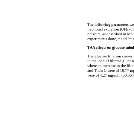
The following parameters wer
fractional excretion (UFE) o
pressure, as described in Ma
experiments done, * and ** re
TAA effects on glucose tubu
The glucose titration curves
in the load of filtered gluco
where an increase in the filt
and Tmin G were of 10.77 mg
were of 4.27 mg/min (60.35% 