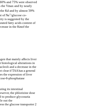
of 60% and 75% were observed
% the Vmax and by nearly
% the Kd and by almost 59%
+
nt of Na
/glucose co-
ity is suggested by the
rated fatty acids content of
crease in the Kmof the
en that mainly affects liver
 histological alterations in
ucleoli and a decrease in the
t clear if TAA has a general
s the expression of liver
cose-6-phosphatase
ing its intestinal
owever, the phlorizine dose
d to produce glycosuria
le out the
ess the glucose transporter 2