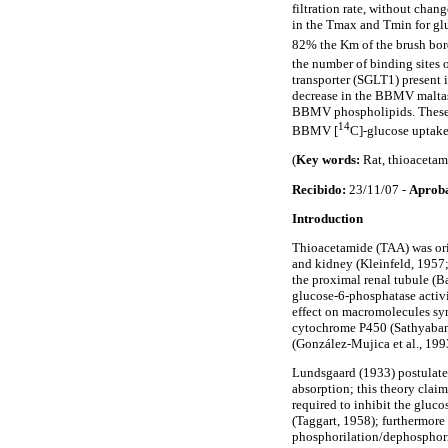
filtration rate, without chang
in the Tmax and Tmin for gl
82% the Km of the brush bo
the number of binding sites
transporter (SGLT1) present 
decrease in the BBMV maltase
BBMV phospholipids. These r
14
BBMV [
C]-glucose uptak
(
Key words:
Rat, thioacetam
Recibido:
23/11/07 -
Aprob
Introduction
Thioacetamide (TAA) was orig
and kidney (Kleinfeld, 1957; 
the proximal renal tubule (Ba
glucose-6-phosphatase activit
effect on macromolecules syn
cytochrome P450 (Sathyabam
(González-Mujica et al., 199
Lundsgaard (1933) postulated
absorption; this theory clai
required to inhibit the glu
(Taggart, 1958); furthermore 
phosphorilation/dephosphoril