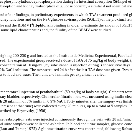
 phosphorylation/dephosphorylation during its intestinal absorption (Stümpel et al.
 absorption and kidney reabsorption of glucose occur by a similar if not identical m
 and of our findings, in preliminary experiments in which TAA treatment produced gl
idney functions and on the Na+/glucose co-transporter (SGLT1) of the proximal ren
3
ake and the BBMV [
H]-phlorizin binding in order to estimate the amount of SGLT
some lipid characteristics and, the fluidity of the BBMV were studied.
ighing 200-250 g and located at the Instituto de Medicina Experimental, Faculta
used. The experimental group received a dose of TAA of 75 mg/kg of body weight;
 concentration of 10 mg/mL, by subcutaneous injection during 3 consecutive days.
9% NaCl solution. The rats were used 24 h after the last TAA dose was given. Two to
ess to food and water. The number of animals per experiment varied.
traperitoneal injection of penthobarbital (60 mg/kg of body weight). Catheters were
inary bladder, respectively. Glomerular filtration rate was measured using inulin cle
h 28 mL/min. of 5% inulin in 0.9% NaCl. Forty minutes after the surgery was finis
 present at that time) were collected every 20 minutes, up to a total of 5 samples. I
scribed by Heyrovsky, (1956).
se reabsorption, rats were injected continuously through the vein with 28
m
L/min. 
d urine samples were collected as before. In blood and urine samples, glucose con
Lott and Turner, 1975). A glucose titration curve was constructed, following Robson