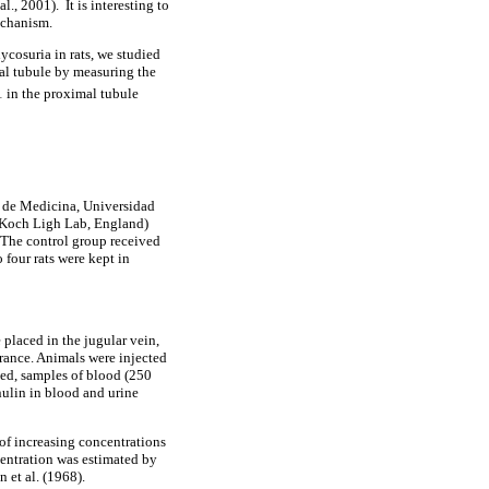
, 2001). It is interesting to
echanism.
ycosuria in rats, we studied
al tubule by measuring the
1 in the proximal tubule
d de Medicina, Universidad
 (Koch Ligh Lab, England)
 The control group received
 four rats were kept in
 placed in the jugular vein,
arance. Animals were injected
hed, samples of blood (250
nulin in blood and urine
of increasing concentrations
centration was estimated by
 et al. (1968).