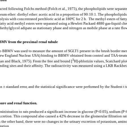
cted following Folchs method (Folch et al., 1975), the phospholipids were separated
um ether: diethyl ether: acetic acid in a proportion of 90:10:1. The phospholipid
rolysis with concentrated perchloric acid at 180ºC for 2 h. The methyl esters of fat
fatty acid methyl esters were separated using a Hewlett Packard 4880 gas-liquid ch
iethylglycol adipate as stationary phase and nitrogen as mobile phase at a rate fl
BBMV from the proximal renal tubule
to BBMV was used to measure the amount of SGLT1 present in the brush border mem
ew England Nuclear. USA) binding to BBMV obtained from control and TAA-treated 
3
an and Black, 1975). From the free and bound [
H]-phlorizin values, Scatchard plo
nding sites and their affinity. The radioactivity was measured using a LKB Rackbeta
n ± standard error, and the statistical significance were performed by the Student t t
sure and renal function.
ministration to rats produced a significant increase in glucose (P<0.05), sodium (P
excretion. This compound also caused a 42% decrease in the glomerular filtration rat
n the other hand, there were no changes in the urinary excretion of potassium, amino
ration.