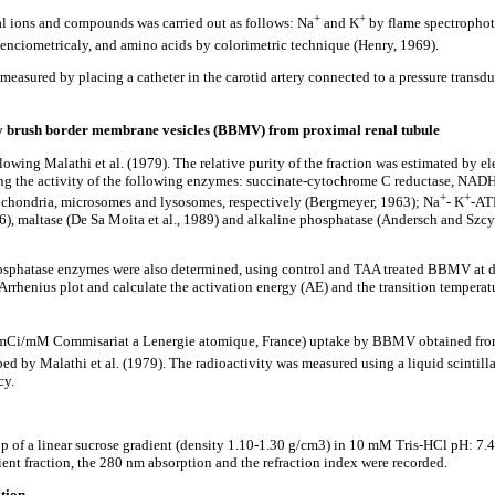
+
+
al ions and compounds was carried out as follows: Na
and K
by flame spectrophot
enciometricaly, and amino acids by colorimetric technique (Henry, 1969).
measured by placing a catheter in the carotid artery connected to a pressure transd
by brush border membrane vesicles (BBMV) from proximal renal tubule
wing Malathi et al. (1979). The relative purity of the fraction was estimated by 
ng the activity of the following enzymes: succinate-cytochrome C reductase, NAD
+
+
ochondria, microsomes and lysosomes, respectively (Bergmeyer, 1963); Na
- K
-ATP
6), maltase (De Sa Moita et al., 1989) and alkaline phosphatase (Andersch and Sz
osphatase enzymes were also determined, using control and TAA treated BBMV at di
 Arrhenius plot and calculate the activation energy (AE) and the transition tempera
 mCi/mM Commisariat a Lenergie atomique, France) uptake by BBMV obtained fro
ibed by Malathi et al. (1979). The radioactivity was measured using a liquid scintil
cy.
 of a linear sucrose gradient (density 1.10-1.30 g/cm3) in 10 mM Tris-HCl pH: 7.4
ient fraction, the 280 nm absorption and the refraction index were recorded.
tion