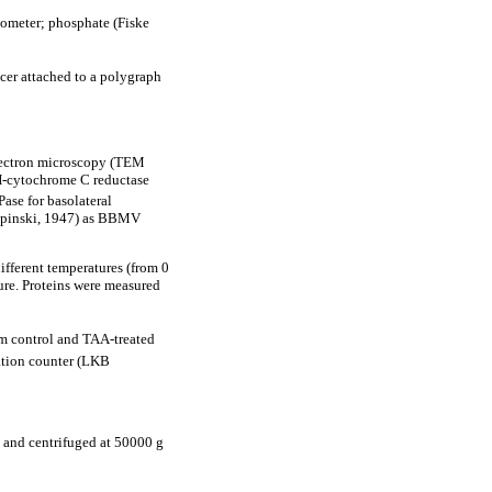
ometer; phosphate (Fiske
ucer attached to a polygraph
electron microscopy (TEM
H-cytochrome C reductase
ase for basolateral
cypinski, 1947) as BBMV
fferent temperatures (from 0
ture. Proteins were measured
m control and TAA-treated
lation counter (LKB
 and centrifuged at 50000 g