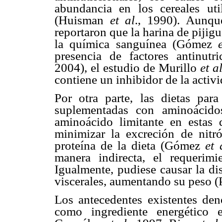
abundancia en los cereales uti
(Huisman
et al
., 1990). Aunque
reportaron que la harina de pijig
la química sanguínea (Gómez
presencia de factores antinutri
2004), el estudio de Murillo
et a
contiene un inhibidor de la activi
Por otra parte, las dietas par
suplementadas con aminoácidos
aminoácido limitante en estas d
minimizar la excreción de nitr
proteína de la dieta (Gómez
et 
manera indirecta, el requerim
Igualmente, pudiese causar la di
viscerales, aumentando su peso 
Los antecedentes existentes deno
como ingrediente energético 