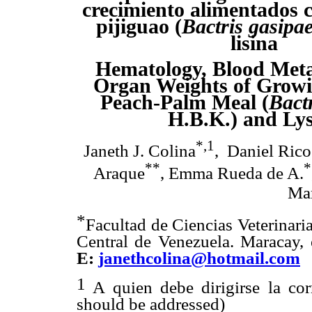
crecimiento alimentados 
pijiguao
(
Bactris gasipa
lisina
Hematology, Blood Meta
Organ Weights of Growi
Peach-Palm Meal (
Bact
H.B.K.) and Lys
*,1
Janeth J. Colina
,
Daniel Rico
**
*
Araque
, Emma Rueda de A.
Mar
*
Facultad de Ciencias Veterinari
Central de Venezuela. Maracay,
E:
janethcolina@hotmail.com
1
A quien debe dirigirse la co
should be addressed)