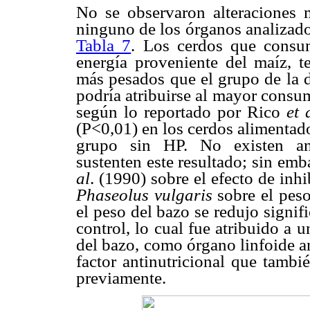
No se observaron alteraciones m
ninguno de los órganos analizado
Tabla 7
. Los cerdos que consu
energía proveniente del maíz, t
más pesados que el grupo de la d
podría atribuirse al mayor consu
según lo reportado por Rico
et 
(P<0,01) en los cerdos alimentad
grupo sin HP. No existen ant
sustenten este resultado; sin em
al
. (1990) sobre el efecto de inh
Phaseolus vulgaris
sobre el peso
el peso del bazo se redujo signi
control, lo cual fue atribuido a
del bazo, como órgano linfoide an
factor antinutricional que tambi
previamente.