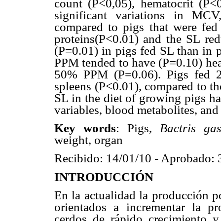
count (P<0,05), hematocrit (P<
significant variations in M
compared to pigs that were fe
proteins(P<0.01) and the SL re
(P=0.01) in pigs fed SL than in
PPM tended to have (P=0.10) heav
50% PPM (P=0.06). Pigs fed 2
spleens (P<0.01), compared to t
SL in the diet of growing pigs h
variables, blood metabolites, and
Key words
: Pigs,
Bactris gas
weight, organ
Recibido: 14/01/10 - Aprobado: 
INTRODUCCIÓN
En la actualidad la producción p
orientados a incrementar la pr
cerdos de rápido crecimiento 