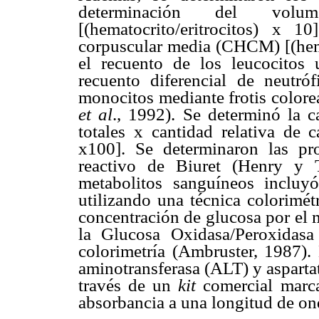
determinación del vol
[(hematocrito/eritrocitos) x 
corpuscular media (CHCM) [(hemo
el recuento de los leucocitos
recuento diferencial de neutrófi
monocitos mediante frotis color
et al
., 1992). Se determinó la ca
totales x cantidad relativa de c
x100]. Se determinaron las prot
reactivo de Biuret (Henry y 
metabolitos sanguíneos incluy
utilizando una técnica colorimét
concentración de glucosa por el 
la Glucosa Oxidasa/Peroxidasa
colorimetría (Ambruster, 1987).
aminotransferasa (ALT) y asparta
través de un
kit
comercial marc
absorbancia a una longitud de o