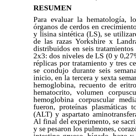
RESUMEN
Para evaluar la hematología, l
órganos de cerdos en crecimiento
y lisina sintética (LS), se utili
de las razas Yorkshire x Land
distribuidos en seis tratamientos
2x3: dos niveles de LS (0 y 0,27
réplicas por tratamiento y tres 
se condujo durante seis seman
inicio, en la tercera y sexta sem
hemoglobina, recuento de eritroc
hematocrito, volumen corpusc
hemoglobina corpuscular medi
fueron, proteínas plasmáticas t
(ALT) y aspartato aminotransfer
Al final del experimento, se sacr
y se pesaron los pulmones, coraz
intestino grueso, hígado, bazo y