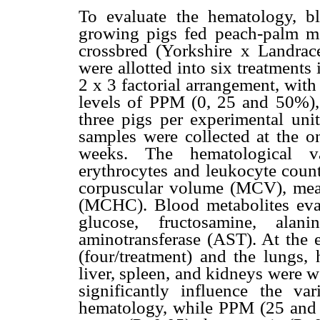
To evaluate the hematology, b
growing pigs fed peach-palm me
crossbred (Yorkshire x Landrac
were allotted into six treatment
2 x 3 factorial arrangement, wit
levels of PPM (0, 25 and 50%), 
three pigs per experimental uni
samples were collected at the on
weeks. The hematological va
erythrocytes and leukocyte count
corpuscular volume (MCV), mea
(MCHC). Blood metabolites evalu
glucose, fructosamine, alani
aminotransferase (AST). At the e
(four/treatment) and the lungs, 
liver, spleen, and kidneys were 
significantly
influence the vari
hematology, while PPM (25 and 5