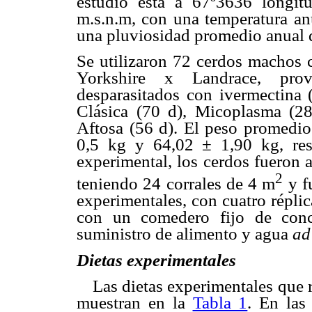
estudio está a 67º3636 longit
m.s.n.m, con una temperatura anu
una pluviosidad promedio anual
Se utilizaron 72 cerdos machos c
Yorkshire x Landrace, prov
desparasitados con ivermectina 
Clásica (70 d), Micoplasma (28
Aftosa (56 d). El peso promedio 
0,5 kg y 64,02 ± 1,90 kg, res
experimental, los cerdos fueron al
2
teniendo 24 corrales de 4 m
y fu
experimentales, con cuatro répli
con un comedero fijo de conc
suministro de alimento y agua
ad
Dietas experimentales
Las dietas experimentales que r
muestran en la
Tabla 1
. En las