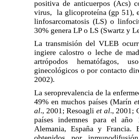
positiva de anticuerpos (Acs) c
virus, la glicoproteína (gp 51), 
linfosarcomatosis (LS) o linfoci
30% genera LP o LS (Swartz y Le
La transmisión del VLEB ocurre
ingiere calostro o leche de madr
artrópodos hematófagos, us
ginecológicos o por contacto di
2002).
La seroprevalencia de la enferme
49% en muchos países (Marín
e
al
., 2001; Resoagli
et al
., 2001;
países indemnes para el año 
Alemania, España y Francia. E
obtenidos por inmunodifusi