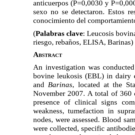
anticuerpos (P=0,0030 y P=0,0001
sexo no se detectaron. Estos re
conocimiento del comportamiento
(
Palabras clave
: Leucosis bovina
riesgo, rebaños, ELISA, Barinas)
Abstract
An investigation was conducted 
bovine leukosis (EBL) in dairy c
and
Barinas
, located at the St
November 2007. A total of 360 d
presence of clinical signs co
weakness, tumefaction in supra
nodes, were assessed. Blood sam
were collected, specific antibod