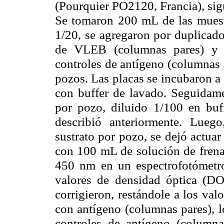
(Pourquier PO2120, Francia), sigu
Se tomaron 200
m
L de las muest
1/20, se agregaron por duplicado
de VLEB (columnas pares) y e
controles de antígeno (columnas 
pozos. Las placas se incubaron a
con buffer de lavado. Seguidam
por pozo, diluido 1/100 en buf
describió anteriormente. Lue
sustrato por pozo, se dejó actua
con 100
m
L de solución de frena
450 nm en un espectrofotómetro
valores de densidad óptica (DO
corrigieron, restándole a los va
con antígeno (columnas pares), l
controles de antígeno (columnas