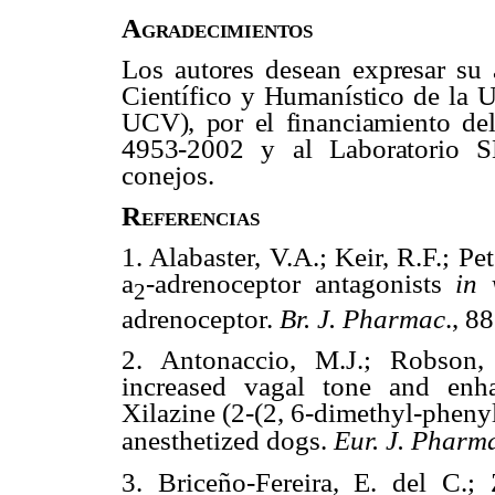
Agradecimientos
Los autores desean expresar su 
Científico y Humanístico de la 
UCV), por el financiamiento del
4953-2002 y al Laboratorio
S
conejos.
Referencias
1. Alabaster, V.A.; Keir, R.F.; P
a
-adrenoceptor antagonists
in 
2
adrenoceptor.
Br. J. Pharmac
., 8
2. Antonaccio, M.J.; Robson
increased vagal tone and enhan
Xilazine (2-(2, 6-dimethyl-pheny
anesthetized dogs.
Eur. J. Pharm
3.
Briceño-Fereira, E. del C.;