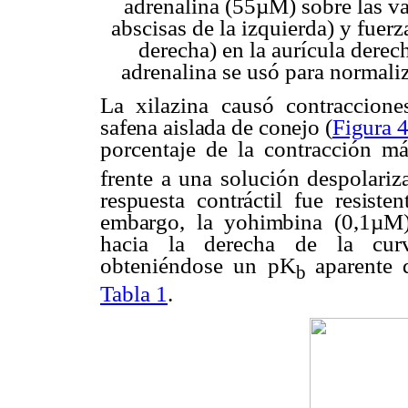
adrenalina (55µM) sobre las va
abscisas de la izquierda) y fuerz
derecha) en la aurícula derec
adrenalina se usó para normaliz
La xilazina causó contraccione
safena aislada de conejo (
Figura 
porcentaje de la contracción m
frente a una solución despolariz
respuesta contráctil fue resist
embargo, la yohimbina
(0,1µM)
hacia la derecha de la curva
obteniéndose un pK
aparente 
b
Tabla 1
.