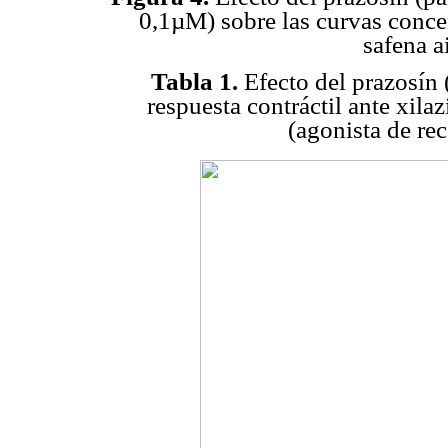
0,1µM) sobre las curvas concen
safena a
Tabla 1.
Efecto del prazosín
respuesta contráctil ante xila
(agonista de re