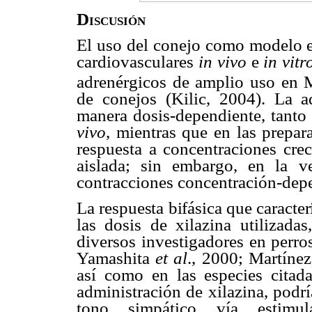
Discusión
El uso del conejo como modelo ex
cardiovasculares
in vivo
e
in vitr
adrenérgicos de amplio uso en Me
de conejos (Kilic, 2004). La a
manera dosis-dependiente, tant
vivo
, mientras que en las prepa
respuesta a concentraciones crec
aislada; sin embargo, en la ve
contracciones concentración-depe
La respuesta bifásica que caracte
las dosis
de xilazina utilizada
diversos investigadores en perro
Yamashita
et al
., 2000; Martíne
así como en las especies citad
administración de xilazina, podr
tono simpático vía estimu