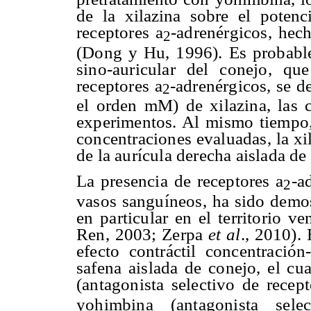
de la xilazina sobre el pote
nc
receptores
a
-adrenérgicos, hec
2
(Dong y Hu, 1996). Es probable
sino-auricular del conejo, q
receptores
a
-adrenérgicos, se d
2
el orden mM) de xilazina, las 
experimentos. Al mismo tiempo, 
concentraciones evaluadas, la xi
de la aurícula derecha aislada de
La presencia de receptores
a
-a
2
vasos sanguíneos, ha sido demos
en particular en el territorio
Ren, 2003; Zerpa
et al
., 2010).
efecto contráctil concentració
safena aislada de conejo, el cua
(antagonista selectivo de recep
yohimbina (antagonista sel