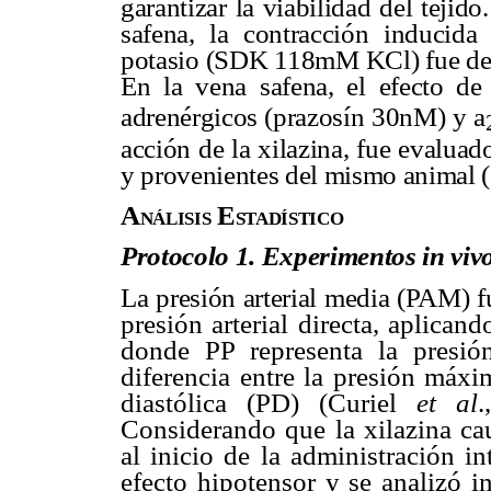
garantizar la viabilidad del tejido
safena, la contracción inducida
potasio (SDK 118mM KCl) fue dete
En la vena safena, el efecto de
adrenérgicos (prazosín 30nM) y
a
acción de la xilazina, fue evaluad
y provenientes del mismo animal 
Análisis Estadístico
Protocolo 1. Experimentos in viv
La presión arterial media (PAM) 
presión arterial directa, aplica
donde PP representa la presió
diferencia entre la presión máxi
diastólica (PD) (Curiel
et al
.
Considerando que la xilazina ca
al inicio de la administración i
efecto hipotensor y se analizó i