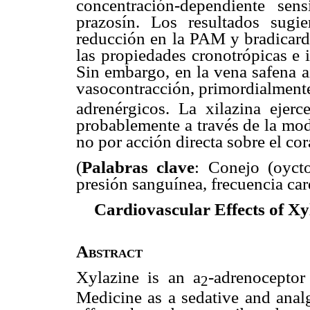
concentración-dependiente sen
prazosín. Los resultados sugi
reducción en la PAM y bradicardi
las propiedades cronotrópicas e i
Sin embargo, en la vena safena a
vasocontracción, primordialmente
adrenérgicos. La xilazina ejerc
probablemente a través de la mo
no por acción directa sobre el co
(
Palabras clave
: Conejo (oycto
presión sanguínea, frecuencia car
Cardiovascular Effects of Xy
Abstract
Xylazine is an
a
-adrenoceptor
2
Medicine as a sedative and anal