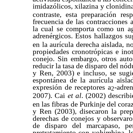
imidazólicos, xilazina y clonidin
contraste, esta preparación r
frecuencia de las contracciones 
la cual se comporta como un ago
adrenérgicos. Estos hallazgos su
en la aurícula derecha aislada, no
propiedades cronotrópicas e inot
conejo. Sin embargo, otros auto
reducir la tasa de disparo del nó
y Ren, 2003) e incluso, se sugi
espontánea de la aurícula aisla
expresión de receptores
a
-adre
2
2007). Cai
et al
. (2002) describ
en las fibras de Purkinje del cor
y Ren (2003), disecaron la prep
derechas de conejos y observaro
de disparo del marcapaso, pe
pretratamiento con yohimbina, lo