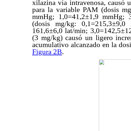
xilazina vía intravenosa, causó 
para la variable PAM (dosis m
mmHg; 1,0=41,2±1,9 mmHg; 3
(dosis mg/kg: 0,1=215,3±9,0 
161,6±6,0 lat/min; 3,0=142,5±12
(3 mg/kg) causó un ligero incr
acumulativo alcanzado en la dosi
Figura 2B
.