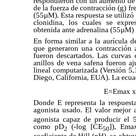
respondieron con un aumento de l
de la fuerza de contracción (g) fr
(55µM). Esta respuesta se utilizó 
clonidina, los cuales se expr
obtenida ante adrenalina (55µM) 
En forma similar a la aurícula d
que generaron una contracció
fueron descartados. Las curvas c
anillos de vena safena fueron aj
lineal computarizada (Versión 
Diego, California,
EUA
). La ecua
E=Emax x
Donde E representa la respuest
agonista usado. El valor mejor 
agonista capaz de producir el
como pD
(-log [CE
]), Ema
2
50
coeficiente de Hill (nH), se obtu