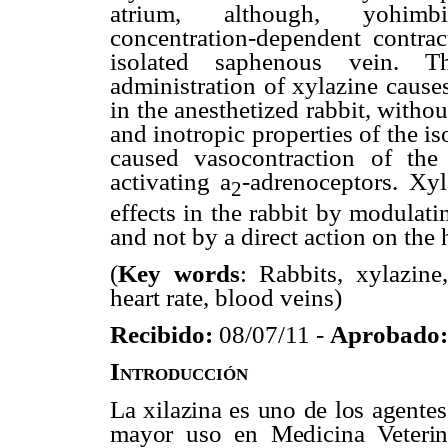
atrium, although, yohimbin
concentration-dependent contra
isolated saphenous vein. Th
administration of xylazine cause
in the anesthetized rabbit, witho
and inotropic properties of the is
caused vasocontraction of the
activating
a
-adrenoceptors. Xyl
2
effects in the rabbit by modulat
and not by a direct action on the 
(
Key words
: Rabbits, xylazine
heart rate, blood veins)
Recibido:
08/07/11 -
Aprobado:
Introducción
La xilazina es uno de los agente
mayor uso en Medicina Veterina