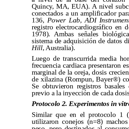
Quincy, MA, EUA). A nivel subcut
conectados a un amplificador para
136,
Power Lab, ADI Instruments
registro electrocardiográfico en
1978). Ambas señales biológica
sistema de adquisición de datos di
Hill
, Australia).
Luego de transcurrida media hora
frecuencia cardiaca presentaron es
marginal de la oreja, dosis crecie
de xilazina (Rompun, Bayer®) con
Se obtuvieron registros basales 
previo a la inyección de cada dosis
Protocolo 2. Experimentos in vitr
Similar que en el protocolo 1 (
utilizaron conejos (n=8) macho
peso, pero destinados al consumo