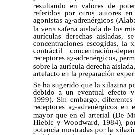
resultando en valores de pote
referidos por otros autores e
agonistas
a
-adrenérgicos (Alab
2
la vena safena aislada de los m
aurículas derechas aisladas, 
concentraciones escogidas, la 
contráctil concentración-dep
receptores
a
-adrenérgicos, perm
2
sobre la aurícula derecha aislad
artefacto en la preparación exper
Se ha sugerido que la xilazina p
debido a un eventual efecto v
1999). Sin embargo, diferentes
receptores
a
-adrenérgicos en e
2
mayor que en el arterial (De M
Hieble y Woodward, 1984), por l
potencia mostradas por la xilazi