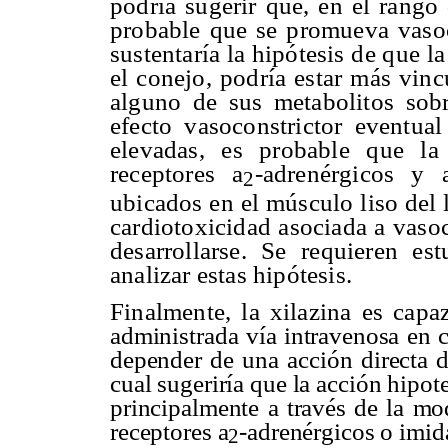
podría sugerir que, en el rango
probable que se promueva vasoco
sustentaría la hipótesis de que l
el conejo, podría estar más vinc
alguno de sus metabolitos sob
efecto vasoconstrictor eventual
elevadas, es probable que la 
receptores
a
-adrenérgicos y 
2
ubicados en el músculo liso del l
cardiotoxicidad asociada a vasoc
desarrollarse. Se requieren es
analizar estas hipótesis.
Finalmente, la xilazina es cap
a
administrada vía intravenosa en 
depender de una acción directa de
cual sugeriría que la acción hipot
principalmente a través de la mo
receptores
a
-adrenérgicos o imida
2