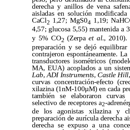
derecha y anillos de vena safen
aisladas en solución modificada
CaCl
1,27; MgS0
1,19; NaH
2
4
4,57; glucosa 5,55) mantenida a 
y 5% CO
(Zerpa
et al
., 2010).
2
preparación y se dejó equilibrar
contrajeron espontáneamente. La r
transductores isométricos (mod
MA, EUA) acoplados a un sistema
Lab, ADI Instruments, Castle Hill
curvas concentración-efecto (cre
xilazina (1nM-100µM) en cada
pr
también se elaboraron curvas c
selectivo de receptores
a
-adrenér
2
de los agonistas xilazina y c
preparación de aurícula derecha ais
derecha se expuso a una concen