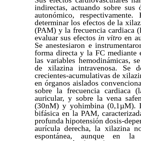
indirectas, actuando sobre sus
autonómico, respectivamente. 
determinar los efectos de la xila
(PAM) y la frecuencia cardiaca 
evaluar sus efectos
in vitro
en au
Se anestesiaron e instrumentar
forma directa y la FC mediante e
las variables hemodinámicas, se
de xilazina intravenosa. Se d
crecientes-acumulativas de xilazi
en órganos aislados convenciona
sobre la frecuencia cardiaca (
auricular, y sobre la vena safe
(30nM) y yohimbina (0,1µM). 
bifásica en la PAM, caracteriza
profunda hipotensión dosis-depen
aurícula derecha, la xilazina 
espontánea, aunque en la 