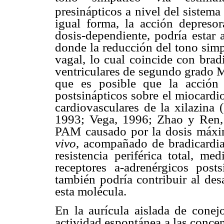
presinápticos a nivel del sistema
igual forma, la acción depresora
dosis-dependiente, podría estar
donde la reducción del tono simp
vagal, lo cual coincide con brad
ventriculares de segundo grado M
que es posible que la acción 
postsinápticos sobre el miocardi
cardiovasculares de la xilazin
1993; Vega, 1996; Zhao y Ren, 
PAM causado por la dosis máxi
vivo
, acompañado de bradicardia
resistencia periférica total, me
receptores
a
-adrenérgicos post
también podría contribuir al des
esta molécula.
En la aurícula aislada de conej
actividad espontánea a las conce