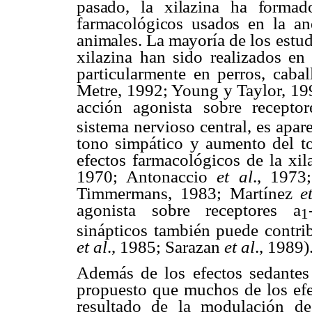
pasado, la xilazina ha forma
farmacológicos usados en la ane
animales. La mayoría
de los estud
xilazina han sido realizados en 
particularmente en perros, cab
Metre, 1992; Young y Taylor, 19
acción agonista sobre recepto
sistema nervioso central, es apa
tono simpático y aumento del ton
efectos farmacológicos de la xi
1970; Antonaccio
et al
., 197
Timmermans, 1983; Martínez
e
agonista sobre receptores
a
1
sinápticos también puede contrib
et al
., 1985; Sarazan
et al
., 1989)
Además de los efectos sedantes 
propuesto que muchos de los efec
resultado de la modulación d