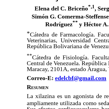
*,1
Elena del C. Briceño
, Ser
Simón G. Comerma-Steffens
**
Rodríguez
y Héctor A
*
Cátedra de Farmacología. Facu
Veterinarias, Universidad Centr
República Bolivariana de Venezu
**
Cátedra de Fisiología. Facult
Central de Venezuela. República 
Maracay, 2101A, estado Aragua,
Correo-E:
edelcbf@gmail.com
Resumen
La xilazina es un agonista de r
ampliamente utilizada como sedan
Sus efectos cardiovasculares han