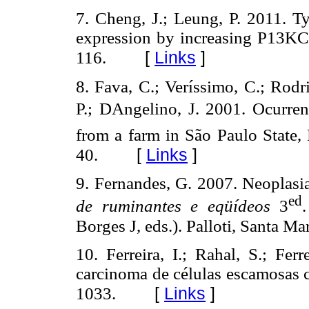
7. Cheng, J.; Leung, P. 2011. T
expression by increasing P13KC
[
Links
]
116.
8. Fava, C.; Veríssimo, C.; Rodr
P.; DAngelino, J. 2001.
Ocurren
from a farm in São Paulo State, 
[
Links
]
40.
9. Fernandes, G. 2007. Neoplasi
ed
de ruminantes e eqüídeos
3
Borges J, eds.).
Palloti, Santa Mar
10. Ferreira, I.; Rahal, S.; Fer
carcinoma de células escamosas 
[
Links
]
1033.