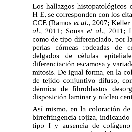
Los hallazgos histopatológicos d
H-E, se corresponden con los citad
CCE (Ramos
et al
., 2007; Keller
al
., 2011; Sousa
et al
., 2011;
como de tipo diferenciado, por la
perlas córneas rodeadas de cé
delgados de células epitelia
diferenciación escamosa y variad
mitosis. De igual forma, en la co
de tejido conjuntivo difuso, co
dérmica de fibroblastos deso
disposición laminar y núcleo cent
Así mismo, en la coloración de
birrefringencia rojiza, indican
tipo I y ausencia de colágeno 