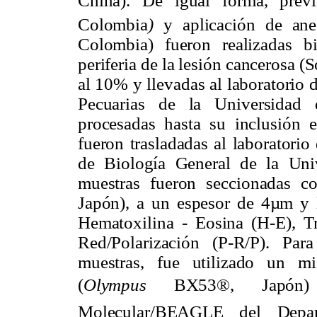
China). De igual forma, pre
Colombia
)
y aplicación de ane
Colombia) fueron realizadas bi
periferia de la lesión cancerosa (
al 10% y llevadas al laboratorio
Pecuarias de la Universidad
procesadas hasta su inclusión e
fueron trasladadas al laboratori
de Biología General de la Univ
muestras fueron seccionadas 
Japón),
a un espesor de 4µm
y 
Hematoxilina - Eosina (H-E), T
Red/Polarización (P-R/P). Par
muestras, fue utilizado un m
(
Olympus
BX53®, Japón) d
Molecular/BEAGLE del Depa