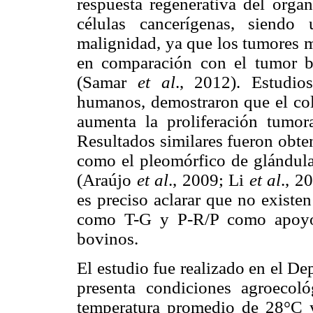
respuesta regenerativa del orga
células cancerígenas, siendo 
malignidad, ya que los tumores m
en comparación con el tumor b
(Samar
et al
., 2012). Estudi
humanos, demostraron que el colá
aumenta la proliferación tumo
Resultados similares fueron obt
como el pleomórfico de glándulas
(Araújo
et al
., 2009; Li
et al
., 2
es preciso aclarar que no existen
como T-G y P-R/P como apoyo 
bovinos.
El estudio fue realizado en el D
presenta condiciones agroecoló
temperatura promedio de 28°C 