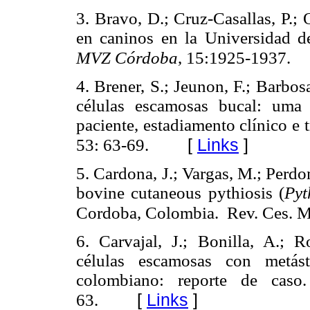
3. Bravo, D.; Cruz-Casallas, P.;
en caninos en la Universidad d
MVZ Córdoba
, 15:1925-1937.
4. Brener, S.; Jeunon, F.; Barbo
células escamosas bucal: uma r
paciente, estadiamento clínico e
[
Links
]
53: 63-69.
5. Cardona, J.; Vargas, M.; Perd
bovine cutaneous pythiosis (
Pyt
Cordoba, Colombia.
Rev. Ces. M
6. Carvajal, J.; Bonilla, A.; 
células escamosas con metás
colombiano: reporte de cas
[
Links
]
63.