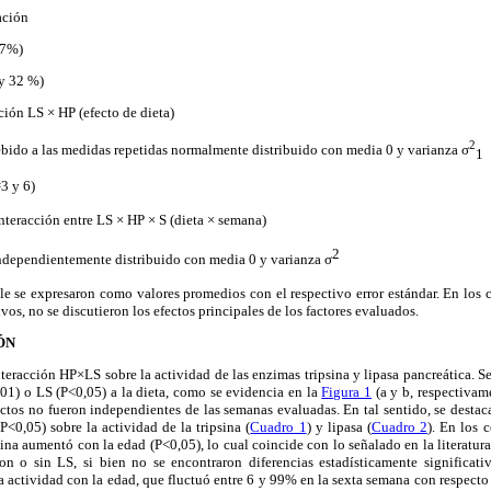
ación
27%)
 y 32 %)
ción LS × HP (efecto de dieta)
2
bido a las medidas repetidas normalmente distribuido con media 0 y varianza σ
1
3 y 6)
interacción entre LS × HP × S (dieta × semana)
2
ndependientemente distribuido con media 0 y varianza σ
le se expresaron como valores promedios con el respectivo error estándar. En los c
ivos, no se discutieron los efectos principales de los factores evaluados.
ÓN
nteracción HP×LS sobre la actividad de las enzimas tripsina y lipasa pancreática. Se
01) o LS (P<0,05) a la dieta, como se evidencia en la
Figura 1
(a y b, respectivame
ectos no fueron independientes de las semanas evaluadas. En tal sentido, se destaca
P<0,05) sobre la actividad de la tripsina (
Cuadro 1
) y lipasa (
Cuadro 2
). En los 
psina aumentó con la edad (P<0,05), lo cual coincide con lo señalado en la literatura
on o sin LS, si bien no se encontraron diferencias estadísticamente significat
a actividad con la edad, que fluctuó entre 6 y 99% en la sexta semana con respecto