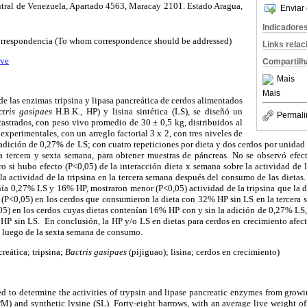
tral de Venezuela, Apartado 4563, Maracay 2101. Estado Aragua,
Enviar 
Indicadore
correspondencia (To whom correspondence should be addressed)
Links rela
.ve
Compartilh
Mais
Mais
de las enzimas tripsina y lipasa pancreática de cerdos alimentados
ctris gasipaes
H.B.K., HP) y lisina sintética (LS), se diseñó un
Permali
astrados, con peso vivo promedio de 30 ± 0,5 kg, distribuidos al
 experimentales, con un arreglo factorial 3
x
2, con tres niveles de
 adición de 0,27% de LS; con cuatro repeticiones por dieta y dos cerdos por unidad 
la tercera y sexta semana, para obtener muestras de páncreas. No se observó efec
ro si hubo efecto (P<0,05) de la interacción dieta
x
semana sobre la actividad de l
 la actividad de la tripsina en la tercera semana después del consumo de las dietas
nía 0,27% LS y 16% HP, mostraron menor (P<0,05) actividad de la tripsina que la di
 (P<0,05) en los cerdos que consumieron la dieta con 32% HP sin LS en la tercera 
05) en los cerdos cuyas dietas contenían 16% HP con y sin la adición de 0,27% LS
HP sin LS. En conclusión, la HP y/o LS en dietas para cerdos en crecimiento afect
as luego de la sexta semana de consumo.
creática; tripsina;
Bactris gasipaes
(pijiguao); lisina; cerdos en crecimiento)
 to determine the activities of trypsin and lipase pancreatic enzymes from grow
M) and synthetic lysine (SL). Forty-eight barrows, with an average live weight o