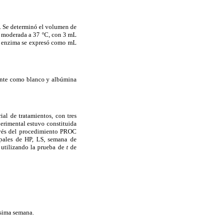
. Se determinó el volumen de
n moderada a 37 °C, con 3 mL
la enzima se expresó como
m
L
iente como blanco y albúmina
ial de tratamientos, con tres
perimental estuvo constituida
ravés del procedimiento PROC
ipales de HP, LS, semana de
 utilizando la prueba de
t
de
ésima semana.