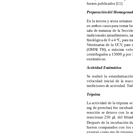
fueron publicados [11].
Preparación del Homogenad
En la tercera y sexta semanas
en ambos casos para tomar la
sala de matanza de la Secció
tradicionales (aturdimiento, 
fisiológica de 0 a 4 ºC, para 
Veterinarias de la UCV, para
(OMNI TH), a máxima veloci
centrifugados a 15000
g
por 3
enzimáticas.
Actividad Enzimática
Se realizó la estandarizaci
velocidad inicial de la reac
mediciones de actividad. Todos
Tripsina
La actividad de la tripsina s
mg de proteína) fue incubad
reacción se detuvo con la a
reaccionar 250 µL del filtr
Después de la incubación du
fueron comparados con los d
expresó como
m
g de tirosin