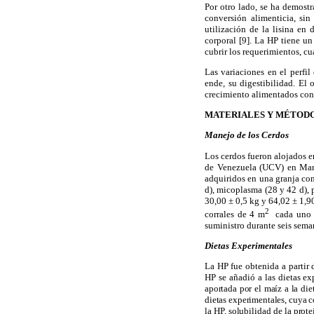
Por otro lado, se ha demostr
conversión alimenticia, sin
utilización de la lisina en
corporal [9]. La HP tiene un
cubrir los requerimientos, cu
Las variaciones en el perfil
ende, su digestibilidad. El 
crecimiento alimentados con H
MATERIALES Y MÉTOD
Manejo de los Cerdos
Los cerdos fueron alojados e
de Venezuela (UCV) en Mara
adquiridos en una granja com
d), micoplasma (28 y 42 d), p
30,00 ± 0,5 kg y 64,02 ± 1,90
2
corrales de 4 m
cada uno (d
suministro
durante seis sem
Dietas Experimentales
La HP fue obtenida a partir 
HP se añadió a las dietas e
aportada por el maíz a la die
dietas experimentales, cuya c
la HP, solubilidad de la prot