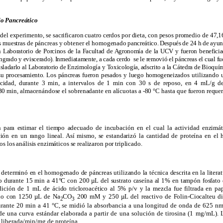
o Pancreático
 del experimento, se sacrificaron cuatro cerdos por dieta, con pesos promedio de 47,
s muestras de páncreas y obtener el homogen
ado pancreático. Después de 24 h de ayuno,
n Laboratorio de Porcinos de la Facultad de Agronomía de la UCV y fueron benefici
sangrado y eviscerado). Inmediatamente, a cada cerdo se le removió
el páncreas el cual
fu
trasladarlo al Laboratorio de Enzimología y Toxicología, adscrito a la Cátedra de Bioquí
 su procesamiento. Los páncreas fueron pesados y luego homogeneiza
dos utilizando
dad, durante 3 min, a intervalos de 1 min con 30 s de reposo, en 4 mL/g de s
0 min, almacenándose el sobrenadante en alícuotas a -80 °C hasta que fueron requer
ón para estimar el tiempo adecuado de incubación en el cual la actividad enzimát
ción en un rango lineal. Así mismo, se estandarizó la cantidad de proteína en el
 los análisis enzimáticos se realizaron por triplicado.
e determinó en el homogenado de páncreas utilizando la técnica descrita en la liter
o durante 15 min a 41°C con 200 µL del sustrato caseína al 1% en tampón fosfat
dición de 1 mL de ácido tricloroacético al 5% p/v y la mezcla fue filtrada en p
ado con 1250 µL de Na
CO
200 mM y 250 µL del reactivo de Folin-Ciocalteu di
2
3
rante 20 min a 41 °C, se midió la absorbancia a una longitud de onda de 625 nm
e una curva estándar elaborada a partir de una solución de tirosina (
1 mg/mL)
. 
a liberada/min/mg de proteína.