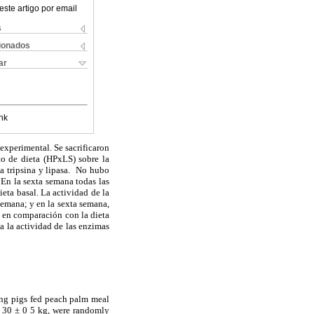
este artigo por email
s
cionados
ar
nk
experimental. Se sacrificaron
to de dieta (HP
x
LS) sobre la
a tripsina y lipasa. No hubo
. En la sexta
semana
todas las
eta basal. La actividad de la
semana; y en la sexta semana,
, en comparación con la dieta
a la actividad de las enzimas
ing pigs fed peach palm meal
f 30 ± 0 5 kg, were randomly