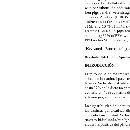
distributed and allotted to 
with or without the addition
four pigs per diet were slaug
enzymes. An effect (P <0.05) 
differences in the activity o
of SL and 16 % of PPM, show
greatest (P<0.05) in pigs fe
containing 32% of PPM with 
PPM and/or SL. In summary, t
(
Key words
: Pancreatic lipa
Recibido: 04/10/13 - Aprob
INTRODUCCIÓN
El fruto de la palma tropic
alimentación animal para su
la soya. Se ha demostrado qu
hasta 32% en la dieta no com
de hasta un 40% de harina del
y la energía, aunque sí dism
La digestibilidad de un nutri
las enzimas pancreáticas di
aumenta con la edad. Se han
sustrato hidrolizado/min/g d
alometría positiva del páncre