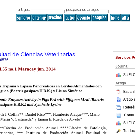
ltad de Ciencias Veterinarias
Serviços P
-6576
Journal
ol.55 no.1 Maracay jun. 2014
SciELO
Artigo
s Tripsina y Lipasa Pancreáticas en Cerdos Alimentados con
guao (Bactris gasipaes H.B.K.) y Lisina Sintética.
Espanh
Artigo
atic Enzymes Activity in Pigs Fed with Pijiguao Meal (Bactris
gasipaes
H.B.K.
) and Synthetic Lysine
Referên
eth J. Colina**, Daniel Rico***, Humberto Araque***, Mario
Como c
 María V. Castañeda* y Emma E. Rueda de Arvelo*
SciELO
**Cátedra de Producción Animal ****Cátedra de Patología,
Traduç
erinarias, *** Instituto de Producción Animal Facultad de