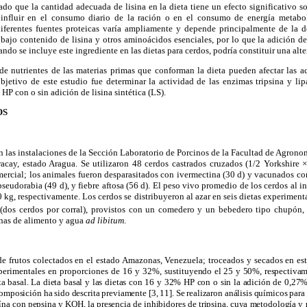
ado que la cantidad adecuada de lisina en la dieta tiene un efecto significativo s
 influir en el consumo diario de la ración o en el consumo de energía metabol
 diferentes fuentes proteicas varía ampliamente y depende principalmente de la d
 bajo contenido de lisina y otros aminoácidos esenciales, por lo que la adición d
ando se incluye este ingrediente en las dietas para cerdos, podría constituir una alte
 de nutrientes de las materias primas que conforman la dieta pueden afectar las a
objetivo de este estudio fue determinar la actividad de las enzimas tripsina y li
P con o sin adición de lisina sintética (LS).
OS
n las instalaciones de la Sección Laboratorio de Porcinos de la Facultad de Agrono
cay, estado Aragua. Se utilizaron 48 cerdos castrados cruzados (1/2 Yorkshire
ercial; los animales fueron desparasitados con ivermectina (30 d) y vacunados con
seudorabia (49 d), y fiebre aftosa (56 d). El peso vivo promedio de los cerdos al i
 kg, respectivamente. Los cerdos se distribuyeron al azar en seis dietas experiment
os cerdos por corral), provistos con un comedero y un bebedero tipo chupón, d
anas
de alimento y agua
ad libitum
.
de frutos colectados en el estado Amazonas, Venezuela; troceados y secados en es
xperimentales en proporciones de 16 y 32%, sustit
uyendo el 25 y 50%, respectivame
ta basal. La dieta basal y las dietas con 16 y 32% HP con o sin la adición de 0,27%
omposición ha sido descrita previamente [3, 11]. Se realizaron análisis químicos par
eína con pepsina y KOH, la presencia de inhibidores de tripsina, cuya metodología y r