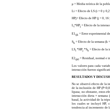
μ = Media teórica de la pobl
Li = Efecto de LS (i = 0 y 0,
HPj= Efecto de HP (j = 0, 16
L
*HP
= Efecto de la interac
i
j
E1
= Error experimental de
ijk
S
= Efecto de la semana (k =
k
LS
*HP
*S
= Efecto de la 
i
j
k
E2
= Residual, normal e i
ijkl
Los valores para cada variab
interacción fueron significat
RESULTADOS Y DISCUSI
No se observó efecto de la i
de la inclusión de HP (P<0,0
lipasa; no obstante, estos ef
interacción dieta × semana (
basal, la actividad de la tri
los cuales se incluyó HP, c
tendencia al incremento de l