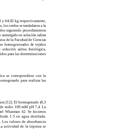
16 y 64,02 kg respectivamente,
 los cerdos se trasladaron a la
ados siguiendo procedimientos
e sumergido en solución salina
mica de la Facultad de Ciencias
 un homogenizador de tejidos
olución salina fisiológica,
idos para las determinaciones
ica se correspondiese con la
 homogenado para realizar las
atura [12]. El homogenado (0,3
o de sodio 100 mM pH 7,4. La
apel Whatman 42. Se hicieron
luido 1:
5 en agua destilada.
. Los valores de absorbancia
La actividad de la tripsina se