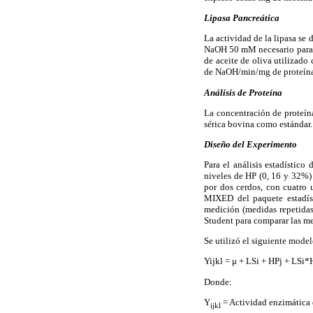
Lipasa Pancreática
La actividad de la lipasa s
NaOH 50 mM necesario para n
de aceite de oliva utilizad
de NaOH/min/mg de proteína
Análisis de Proteína
La concentración de proteín
sérica bovina como estándar.
Diseño del Experimento
Para el análisis estadístico
niveles de HP (0, 16 y 32%) 
por dos cerdos, con cuatro 
MIXED del paquete estadíst
medición (medidas repetidas
Student para comparar las med
Se utilizó el siguiente model
Yijkl = μ + LSi + HPj + LSi
Donde:
Y
= Actividad enzimática d
ijkl