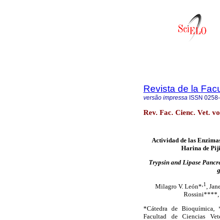
Revista de la Facu
versão impressa
ISSN
0258
Rev. Fac. Cienc. Vet. v
Actividad de las Enzima
Harina de Piji
Trypsin and Lipase Pancre
,1
Milagro V. León*
, Jan
Rossini****,
*Cátedra de Bioquímica, 
Facultad de Ciencias Vet