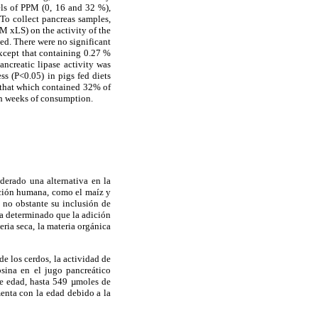
vels of PPM (0, 16 and 32 %),
 To collect pancreas samples,
PM xLS) on the activity of the
ved. There were no significant
 except that containing 0.27 %
ncreatic lipase activity was
ss (P<0.05) in pigs fed diets
 that which contained 32% of
xth weeks of consumption.
iderado una alternativa en la
ación humana, como el maíz y
; no obstante su inclusión de
ha determinado que la adición
eria seca, la materia orgánica
de los cerdos, la actividad de
psina en el jugo pancreático
de edad, hasta 549 µmoles de
menta con la edad debido a la