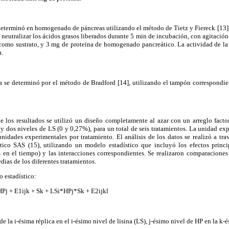
e determinó en homogenado de páncreas utilizando el método de
Tietz y Fiereck
[13]
eutralizar los ácidos grasos liberados durante 5 min de incubación, con agitació
o como sustrato, y 3 mg de proteína de homogenado pancreático. La actividad de 
.
a se determinó por el método de Bradford [14], utilizando el tampón correspond
 de los resultados se utilizó un diseño completamente al azar con un arreglo factor
y dos niveles de LS (0 y 0,27%), para un total de seis tratamientos. La unidad ex
unidades experimentales por tratamiento. El análisis de los datos se realizó a t
ico SAS (15), utilizando un modelo estadístico que incluyó los efectos princ
 en el tiempo) y las interacciones correspondientes. Se realizaron comparaciones
ias de los diferentes tratamientos.
o estadístico:
*HPj + E1ijk + Sk + LSi*HPj*Sk + E2ijkl
e la i-ésima réplica en el i-ésimo nivel de lisina (LS), j-ésimo nivel de HP en la k-