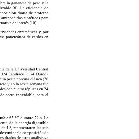
obre la ganancia de peso y la
izable [8]. La eficiencia de
eposición diaria de proteína
e aminoácidos sintéticos para
rnativa de interés [10].
ctividades enzimáticas y, por
pasa pancreática de cerdos en
mía de la Universidad Central
 × 1/4 Landrace
×
1/4 Duroc),
tra peste porcina clásica (70
nicio y en la sexta semana fue
ales con cuatro réplicas en 24
e acero inoxidable, para el
tufa a 65 °C durante 72 h. La
nte, de la energía digestible
 de LS, representaron las seis
a determinar la composición de
esultados de estos análisis ya