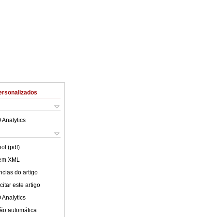
ersonalizados
 Analytics
ol (pdf)
 em XML
cias do artigo
itar este artigo
 Analytics
ão automática