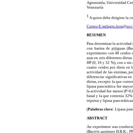
Agronomía, Universidad Cen
Venezuela
1
A quien debe dirigirse la 
Correo-E:milagro.leon@ucv
RESUMEN
Para determinar la actividad 
con harina de pijiguao (
Ba
experimento con 48 cerdos c
azar en seis
diferentes
dietas
HP (0, 16 y 32 %), con o sin
cuatro cerdos por dieta en 
actividad de las enzimas, pe
diferencias significativas en
dietas, excepto la que conte
lipasa pancreática fue mayor
la actividad fue menor (P<0,
basal y la que contenía 32% 
tripsina y lipasa pancreátic
(
Palabras clave
: Lipasa pan
ABSTRACT
An experiment was conducted
(
Bactris gasipaes
H.B.K.; PP