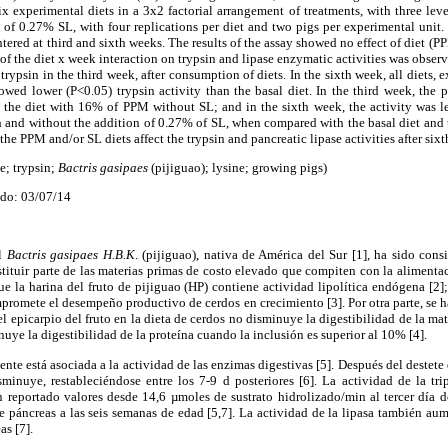
six experimental diets in a 3x2 factorial arrangement of treatments, with three le
 of 0.27% SL, with four replications per diet and two pigs per experimental unit.
htered at third and sixth weeks. The results of the assay showed no effect of diet (P
of the diet x week interaction on trypsin and lipase enzymatic activities was obser
f trypsin in the third week, after consumption of diets. In the sixth week, all diets,
ed lower (P<0.05) trypsin activity than the basal diet. In the third week, the pa
d the diet with 16% of PPM without SL; and in the sixth week, the activity was le
and without the addition of 0.27% of SL, when compared with the basal diet and
he PPM and/or SL diets affect the trypsin and pancreatic lipase activities after si
se; trypsin;
Bactris gasipaes
(pijiguao); lysine; growing pigs)
ado: 03/07/14
al
Bactris gasipaes H.B.K
. (pijiguao), nativa de América del Sur [1], ha sido cons
stituir parte de las materias primas de costo elevado que compiten con la aliment
e la harina del fruto de pijiguao (HP) contiene actividad lipolítica endógena [2]
promete el desempeño productivo de cerdos en crecimiento [3]. Por otra parte, se 
 epicarpio del fruto en la dieta de cerdos no disminuye la digestibilidad de la mat
inuye la digestibilidad de la proteína cuando la
inclusión es superior al 10%
[4].
ente está asociada a la actividad de las enzimas digestivas [5]. Después del destete 
sminuye, restableciéndose entre los 7-9 d posteriores [6]. La actividad de la tri
 reportado valores desde 14,6 µmoles de sustrato hidrolizado/min al tercer día 
e páncreas a las seis semanas de edad [5,7]. La actividad de la lipasa también au
as [7].