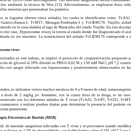
cción mediante la técnica de Woo [13]. Adicionalmente, se emplearon frotis te
ellas muestras que presentaban los parásitos.
os, se lograron obtener cinco aislados, los cuales se identificaron como: TvA
 Guárico-Zaraza-1; TvMT1: Monagas-Temblador-1 y TvLIEM176: Trujillo, aislad
nido en la zona aledaña al lago de Maracaibo del estado Trujillo. En esta descripció
en este caso,
Trypanosoma vivax
), la tercera al estado donde fue diagnosticado el aisl
aluada en ese muestreo. La nomenclatura del aislado TvLIEM176 corresponde a un
nosoma vivax
acterizados en este trabajo, se empleó el protocolo de criopreservación propuesto
olución de glicerol al 20% diluido en PBS-G 0,02 M y 150 mM NaCl, pH 7,2 conten
ales con sangre infectada con tripanosomas y posteriormente almacenados en fa
entales, se utilizaron ovinos machos mestizos de 6 a 9 meses de edad, inmunosupri
a a dosis de 2 mg/kg pv. Asimismo, con la cuarta dosis de la droga, se les in
preservada con los diferentes aislados de
T. vivax
(TvAA1, TvGP1, TvGZ1, TvMT1
 comenzaron a realizar pruebas diarias para determinar la presencia del parásito e
áxima parasitemia.
opía Electrónica de Barrido (MEB)
 mL de muestras sanguíneas infectadas con
T. vivax
y se procesaron usando modifica
ras se fijaron en 2,5% de glutaraldehído,
con buffer fosfato salino 0,1M, pH 7,2 por 