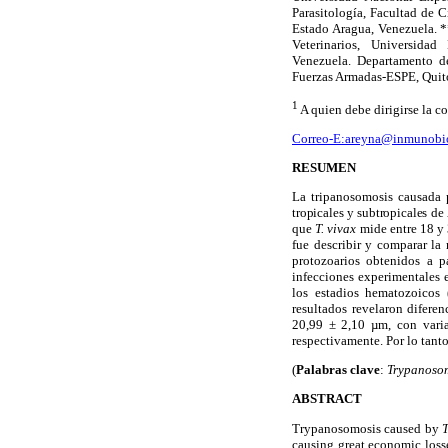
Parasitología, Facultad de C
Estado Aragua, Venezuela. 
Veterinarios, Universida
Venezuela. Departamento de
Fuerzas Armadas-ESPE, Quit
1
A quien debe dirigirse la 
Correo-E:areyna@inmunobio
RESUMEN
La tripanosomosis causada
tropicales y subtropicales de
que
T. vivax
mide entre 18 y 
fue describir y comparar la
protozoarios obtenidos a pa
infecciones experimentales e
los estadios hematozoicos 
resultados revelaron diferen
20,99 ± 2,10 µm, con vari
respectivamente. Por lo tant
(
Palabras clave
:
Trypanosom
ABSTRACT
Trypanosomosis caused by
causing great economic loss