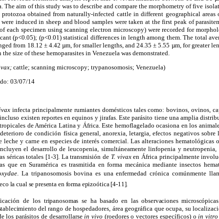
 The aim of this study was to describe and compare the morphometry of five isola
he protozoa obtained from naturally-infected cattle in different geographical area
s were induced in sheep and blood samples were taken at the first peak of parasite
f each specimen using scanning electron microscopy) were recorded for morpholog
ficant (p<0.05); (p<0.01) statistical differences in length among them. The total av
ged from 18.12 ± 4.42 µm, for smaller lengths, and 24.35 ± 5.55 µm, for greater len
in the size of these hemoparasites in Venezuela was demonstrated.
vax;
cattle; scanning microscopy; trypanosomosis; Venezuela)
ado: 03/07/14
ivax
infecta principalmente rumiantes domésticos tales como: bovinos, ovinos, cap
incluso existen reportes en equinos y jirafas. Este parásito tiene una amplia distr
btropicales de América Latina y África. Este hemoflagelado ocasiona en los animales
deterioro de condición física general, anorexia, letargia, efectos negativos sobre 
 leche y carne en especies de interés comercial. Las alteraciones hematológicas 
incluyen el desarrollo de leucopenia, simultáneamente linfopenia y neutropenia,
as séricas totales [1-3]. La transmisión de
T. vivax
en África principalmente involuc
as que en Suramérica es trasmitida en forma mecánica mediante insectos hemató
oxydae
. La tripanosomosis bovina es una enfermedad crónica comúnmente ll
co la cual se presenta en forma epizoótica [4-11].
ficación de los
tripanosomas se ha basado en las observaciones microscópicas
stablecimiento de
l rango de hospedadores, área geográfica que ocupa, su localizac
de los parásitos de desarrollarse
in vivo
(roedores o vectores específicos) o
in vitr