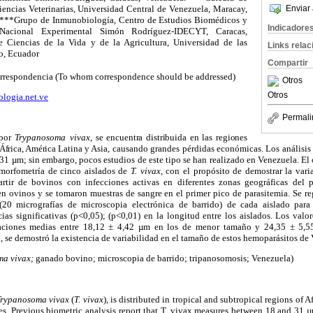
Enviar 
iencias Veterinarias, Universidad Central de Venezuela, Maracay,
****Grupo de Inmunobiología, Centro de Estudios Biomédicos y
Indicadore
d Nacional Experimental Simón Rodríguez-IDECYT, Caracas,
 Ciencias de la Vida y de la Agricultura, Universidad de las
Links rela
o, Ecuador
Compartir
correspondencia (To whom correspondence should be addressed)
Otros
Otros
logia.net.ve
Permali
 por
Trypanosoma vivax
,
se encuentra distribuida en las regiones
 África, América Latina
y Asia, causando grandes pérdidas económicas. Los análisis
31 µm; sin embargo, pocos estudios de este tipo se han realizado en Venezuela. El 
 morfometría de cinco aislados de
T. vivax
, con el propósito de demostrar la vari
rtir de bovinos con infecciones activas en diferentes zonas geográficas del pa
n ovinos y se tomaron muestras de sangre en el primer pico de parasitemia. Se re
(20 micrografías de microscopia electrónica de barrido) de cada aislado para
cias significativas (p<0,05); (p<0,01) en la longitud entre los aislados. Los valo
aciones medias entre 18,12 ± 4,42 µm en los de menor tamaño y 24,35 ± 5,5
o, se demostró la existencia de variabilidad en el tamaño de estos hemoparásitos de
a vivax;
ganado bovino; microscopia de barrido;
tripanosomosis;
Venezuela
)
Trypanosoma vivax
(
T. vivax
), is distributed in tropical and subtropical regions of 
es.
Previous biometric analysis report that T. vivax measures between 18 and 31 µ