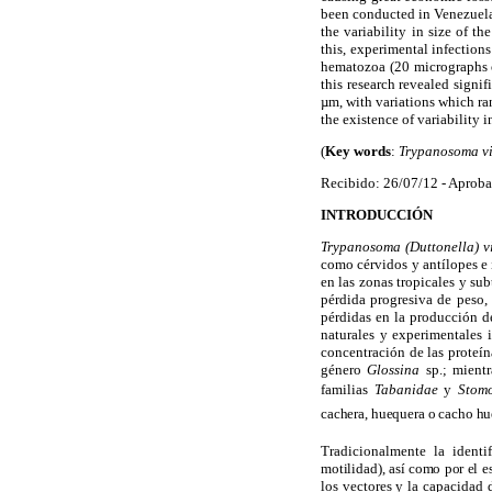
been conducted in Venezuela.
the variability in size of t
this, experimental infection
hematozoa (20 micrographs o
this research revealed signi
µm, with variations which ran
the existence of variability 
(
Key words
:
Trypanosoma vi
Recibido: 26/07/12 - Aprob
INTRODUCCIÓN
Trypanosoma (Duttonella) v
como cérvidos y antílopes e 
en las zonas tropicales y su
pérdida progresiva de peso, 
pérdidas en la producción de
naturales y experimentales 
concentración de las proteín
género
Glossina
sp.; mientr
familias
Tabanidae
y
Stom
cachera, huequera o cacho hue
Tradicionalmente la identi
motilidad), así como por el e
los vectores y la capacidad 