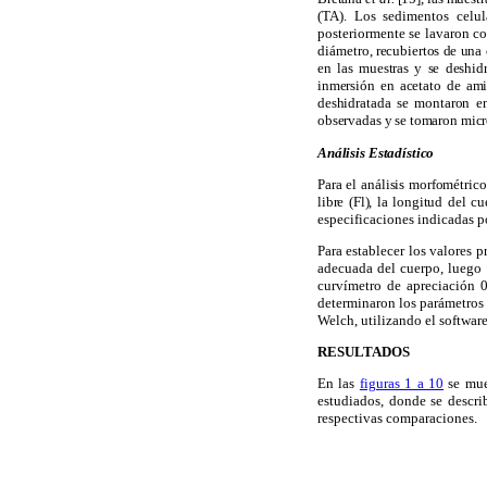
(TA). Los sedimentos celu
posteriormente se lavaron co
diáme
tro, recubiertos de una
en las muestras y se deshid
inmersión en acetato de ami
deshidratada se montaron e
observadas y se tomaron micr
Análisis Estadístico
Para el análisis morfométric
libre (Fl), la longitud del c
especificaciones indicadas p
Para establecer los valores 
adecuada del cuerpo, luego 
curvímetro de apreciación 
determinaron los parámetros 
Welch, utilizando el softwar
RESULTADOS
En las
figuras 1 a 10
se mue
estudiados, donde se describ
respectivas comparaciones.