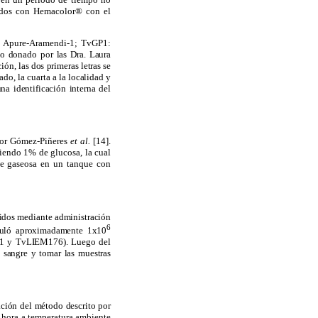
ñidos con Hemacolor® con el
A1: Apure-Aramendi-1; TvGP1:
o donado por las Dra. Laura
n, las dos primeras letras se
ado, la cuarta a la localidad y
a identificación interna del
 por Gómez-Piñeres
et al.
[14].
iendo 1% de glucosa, la cual
se gaseosa en un tanque con
midos mediante administración
6
oculó aproximadamente 1x10
 y TvLIEM176). Luego del
n sangre y tomar las muestras
ción del método descrito por
1 hora a temperatura ambiente