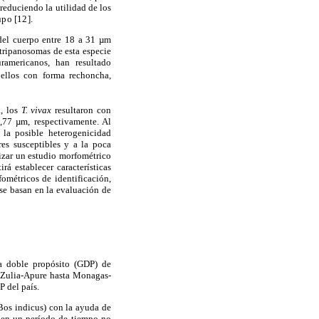
educiendo la utilidad de los
upo [12].
del cuerpo entre 18 a 31 µm
tripanosomas de esta especie
americanos, han resultado
ellos con forma rechoncha,
a, los
T. vivax
resultaron con
,77 µm, respectivamente. Al
o la posible heterogenicidad
es susceptibles y a la poca
izar un estudio morfométrico
á establecer características
ométricos de identificación,
 se basan en la evaluación de
na doble propósito (GDP) de
os Zulia-Apure hasta Monagas-
P del país.
Bos indicus) con la ayuda de
 en un período de tiempo no