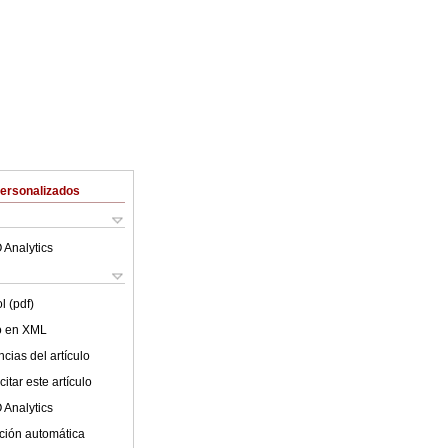
Personalizados
 Analytics
l (pdf)
lo en XML
cias del artículo
itar este artículo
 Analytics
ción automática