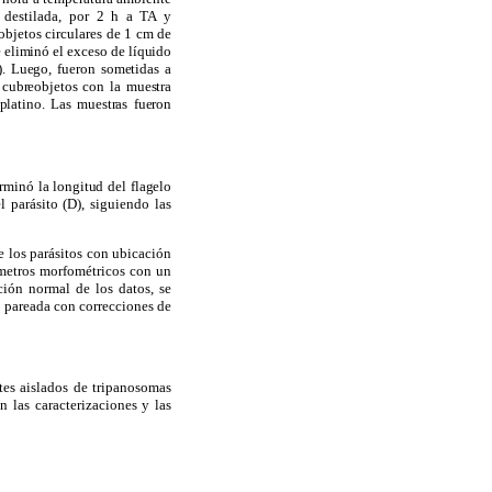
 destilada, por 2 h a TA y
objetos circulares de 1 cm de
e eliminó el exceso de líquido
). Luego, fueron sometidas a
 cubreobjetos con la muestra
latino. Las muestras fueron
erminó la longitud del flagelo
l parásito (D), siguiendo las
e los parásitos con ubicación
ámetros morfométricos con un
ión normal de los datos, se
o pareada con correcciones de
es aislados de tripanosomas
n las caracterizaciones y las