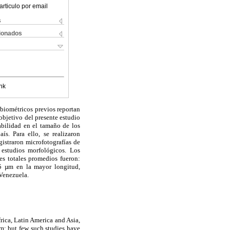
articulo por email
s
cionados
nk
 biométricos previos reportan
objetivo del presente estudio
abilidad en el tamaño de los
ís. Para ello, se realizaron
gistraron microfotografías de
 estudios morfológicos. Los
res totales promedios fueron:
5 µm en la mayor longitud,
 Venezuela.
Africa, Latin America and Asia,
m; but few such studies have