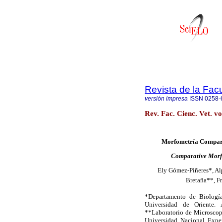
Revista de la Facu
versión impresa
ISSN
0258-
Rev. Fac. Cienc. Vet. v
Morfometría Compara
Comparative Morfo
Ely Gómez-Piñeres*, Al
Bretaña**, F
*Departamento de Biologí
Universidad de Oriente.
**Laboratorio de Microscopí
Universidad Nacional Expe