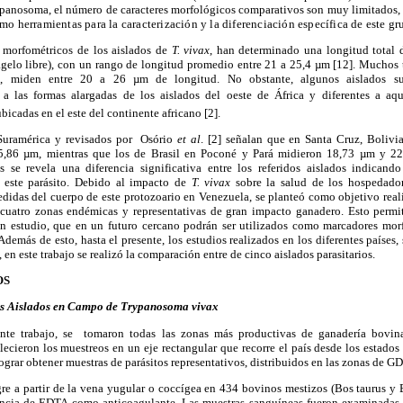
panosoma, el número de caracteres morfológicos comparativos son muy limitados, r
 herramientas para la caracterización y la diferenciación específica de este gr
is morfométricos de los aislados de
T. vivax
, han determinado una longitud total 
agelo libre), con un rango de longitud promedio entre 21 a 25,4 µm [12]. Muchos 
, miden entre 20 a 26 µm de longitud. No obstante, algunos aislados sur
a las formas alargadas de los aislados del oeste de África y diferentes a aqu
bicadas en el este del continente africano [2].
 Suramérica y revisados por Osório
et al
. [2] señalan que en Santa Cruz, Bolivi
,86 µm, mientras que los de Brasil en Poconé y Pará midieron 18,73 µm y 22
s se revela una diferencia significativa entre los referidos aislados indicand
a este parásito. Debido al impacto de
T. vivax
sobre la salud de los hospedador
edidas del cuerpo de este protozoario en Venezuela, se planteó como objetivo real
uatro zonas endémicas y representativas de gran impacto ganadero. Esto permitir
 en estudio, que en un futuro cercano podrán ser utilizados como marcadores morf
Además de esto, hasta el presente, los estudios realizados en los diferentes países,
 en este trabajo se realizó la comparación entre de cinco aislados parasitarios.
OS
os Aislados en Campo de Trypanosoma vivax
sente trabajo, se tomaron todas las zonas más productivas de ganadería bovi
blecieron los muestreos en un eje rectangular que recorre el país desde los estad
lograr obtener muestras de parásitos representativos, distribuidos en las zonas de GD
re a partir de la vena yugular o coccígea en 434 bovinos mestizos (Bos taurus y 
encia de EDTA como anticoagulante. Las muestras sanguíneas fueron examinadas