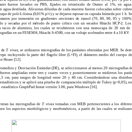
lares fueron lavados en PBS, fijados en tetraóxido de Osmio al 1%, en agua
n agua destilada. Alícuotas diluidas de cada muestra fueron colocadas sobre cubre
 capa de poli-L-lisina (0,01% p/v) y se dejaron reposar en capsula húmeda por 1 h. S
rataron por inmersión en gradientes crecientes de etanol (70, 80, 90, 95 y 100%
lo y secadas por el método de punto crítico con un secador Hitachi HCP-2. Los
n tacos de aluminio, los cuales se recubrieron con una monocapa de 20 nm de p
ografías en un FESEM®, Hitachi S-4500, con un voltaje acelerador entre 4 a 10 KV.
o de
T. vivax
, se utilizaron micrografías de los parásitos obtenidas por MEB. Se det
uerpo incluyendo la parte del flagelo libre (L+Fl), el diámetro medio del c
uerpo de
or Hoare [12].
promedios y Desviación Estándar (DE), se seleccionaron al menos 20 micrografías d
fueron ampliadas entre tres y cuatro veces y posteriormente se midieron los par
0,5 cm, para rangos de longitud entre 20 y 40 cm. Considerándose una distribuc
estadísticos y se aplicó una prueba de comparación múltiple de Tukey (p<0,05), n
e estadístico GraphPad Instat versión 3.06, para Windows [16].
stran las micrografías de
T. vivax
tomadas con MEB pertenecientes a los diferent
en los aspectos morfológicos y morfométricos, a partir de las cuales se realizaro