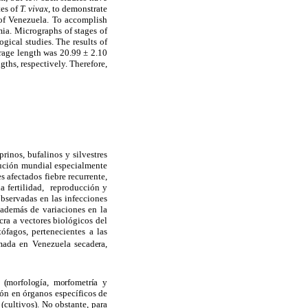
tes of
T. vivax
, to
demonstrate
s of Venezuela. To accomplish
mia. Micrographs of stages of
ical studies. The results of
erage length was 20.99 ± 2.10
gths, respectively. Therefore,
rinos, bufalinos y silvestres
ibución mundial especialmente
 afectados fiebre recurrente,
la fertilidad, reproducción y
observadas en las infecciones
 además de variaciones en la
ra a vectores biológicos del
fagos, pertenecientes a las
amada en Venezue
la secadera,
 (morfología, morfometría y
ión en órganos específicos de
o
(cultivos). No obstante, para