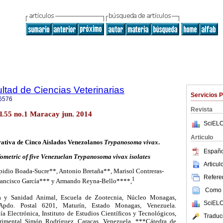
ltad de Ciencias Veterinarias
Servicios 
6576
Revista
ol.55 no.1 Maracay jun. 2014
SciELO
Articulo
tiva de Cinco Aislados Venezolanos
Trypanosoma vivax
.
Españo
metric of five Venezuelan Trypanosoma vivax isolates
Articu
pidio Boada-Sucre**, Antonio Bretaña**, Marisol Contreras-
Referen
1
rancisco García*** y Armando Reyna-Bello****,
Como c
a y Sanidad Animal, Escuela de Zootecnia, Núcleo Monagas,
SciELO
 Apdo. Postal 6201, Maturín, Estado Monagas, Venezuela.
a Electrónica, Instituto de Estudios Científicos y Tecnológicos,
Traduc
rimental Simón Rodríguez, Caracas, Venezuela. ***Cátedra de