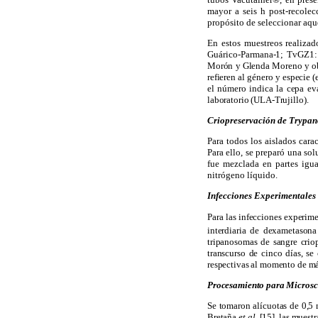
mayor a seis h post-recole
propósito de seleccionar aqu
En estos muestreos realizad
Guárico-Parm
ana-1; TvGZ1:
Morón y Glenda Moreno y obte
refieren al género y especie (
el número indica la cepa ev
laboratorio (ULA-Trujillo).
Criopreservación de Trypa
Para todos los aislados car
Para ello, se preparó una s
fue mezclada en partes igu
nitrógeno líquido.
Infecciones Experimentales
Para las infecciones experim
interdiaria de dexametason
tripanosomas de sangre crio
transcurso de cinco días, se
respectivas al momento de m
Procesamiento para Microsc
Se tomaron alícuotas de 0,5
Bretaña
et al.
[15], las muest