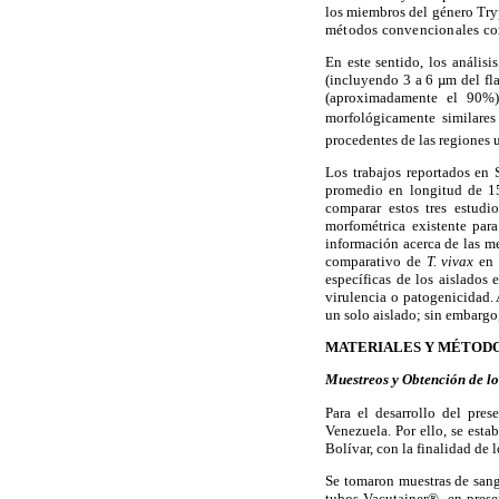
los miembros del género Try
métodos convencionales como
En este sentido, los anális
(incluyendo 3 a 6 µm del fl
(aproximadamente el 90%)
morfológicamente similares 
procedentes de las regiones u
Los trabajos reportados en
promedio en longitud de 15
comparar estos tres estudio
morfométrica existente par
información acerca de las m
comparativo de
T. vivax
en c
específicas de los aislados
virulencia o patogenicidad. 
un solo aislado; sin embargo,
MATERIALES Y MÉTOD
Muestreos y Obtención de l
Para el desarrollo del pre
Venezuela. Por ello, se esta
Bolívar, con la finalidad de 
Se tomaron muestras de sang
tubos Vacutainer®, en pres