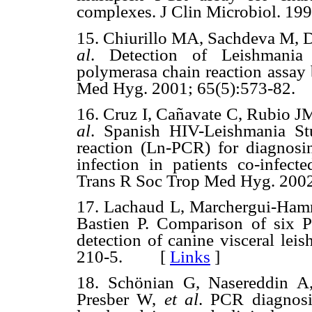
complexes.
J Clin Microbiol. 
15. Chiurillo MA, Sachdeva M, D
al
.
Detection of Leishmania 
polymerasa chain reaction assay
Med Hyg. 2001; 65(5):573-8
16. Cruz I, Cañavate C, Rubio 
al
. Spanish HIV-Leishmania St
reaction (Ln-PCR) for diagnos
infection in patients co-infec
Trans R Soc Trop Med Hyg. 2
17. Lachaud L, Marchergui-Hamm
Bastien P. Comparison of six 
detection of canine visceral lei
210-5. [
Links
]
18. Schönian G, Nasereddin A
Presber W,
et al
. PCR diagnosi