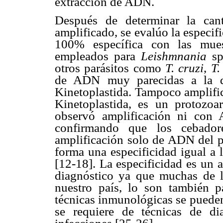
extracción de ADN.
Después de determinar la ca
amplificado, se evalúo la especif
100% específica con las mues
empleados para
Leishmnania
sp
otros parásitos como
T. cruzi
,
T.
de ADN muy parecidas a la
Kinetoplastida. Tampoco amplif
K
inetoplastida, es un protozo
observó amplificación ni co
confirmando que los cebadore
amplificación solo de ADN del 
forma una especificidad igual a 
[12-18]. La especificidad es un 
diagnóstico ya que muchas de l
nuestro país, lo son también 
técnicas inmunológicas se pueden
se requiere de técnicas de di