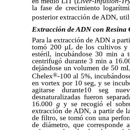
en medio LIT (
Liver-Infusion-Tr
la fase de crecimiento logarítmi
posterior extracción de ADN, util
Extracción de ADN con Resina 
Para la extracción de ADN a partir
tomó 200 µL de los cultivos y 
estéril, incubándose 30 min a t
centrifugó durante 3 min a 16.
dejándose un volumen de 50
m
L
®
Chelex
-100 al 5%, incubándose
en vortex por 10 seg, y se incu
agitarse durante10 seg nue
desnaturalizadas fueron separa
16.000
g
y se recogió el sobr
extracción de ADN, a partir de l
de filtro, se tomó con una perfo
de diámetro, que corresponde 