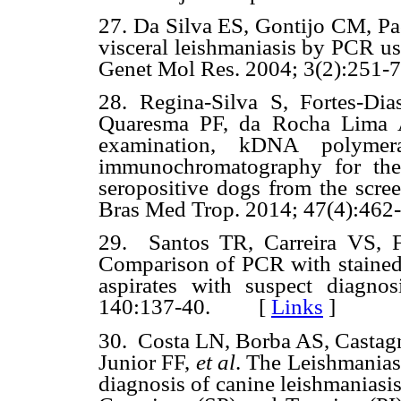
27. Da Silva ES, Gontijo CM, Pa
visceral leishmaniasis by PCR us
Genet Mol Res. 2004; 3(2):2
28. Regina-Silva S, Fortes-Di
Quaresma PF, da Rocha Lima
examination, kDNA polymer
immunochromatography for the 
seropositive dogs from the scre
Bras Med Trop. 2014; 47(4):
29.
Santos TR, Carreira VS, 
Comparison of PCR with stained
aspirates with suspect diagnos
140:137-40. [
Links
]
30.
Costa LN, Borba AS, Castag
Junior FF,
et al
.
The Leishmanias
diagnosis of canine leishmaniasis