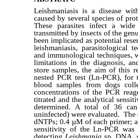
Leishmaniasis is a disease with
caused by several species of pro
These parasites infect a wid
transmitted by insects of the gen
been implicated as potential reser
leishmaniasis, parasitological t
and immunological techniques, wi
limitations in the diagnosis, an
store samples, the aim of this 
nested PCR test (Ln-PCR), for 
blood samples from dogs collec
concentrations of the PCR reag
titrated and the analytical sensit
determined. A total of 36 ca
uninfected) were evaluated.
The 
dNTPs; 0.4 µM of each primer; 
sensitivity of the Ln-PCR was
detecting
Leishmania
sp. DNA, s