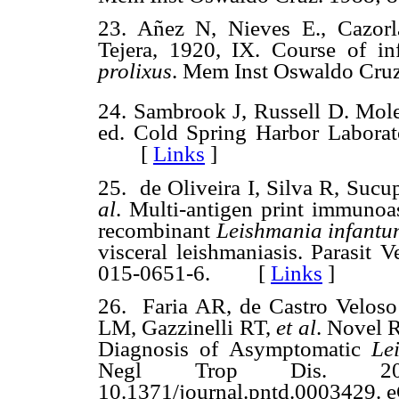
23. Añez N, Nieves E., Cazor
Tejera, 1920, IX.
Course of in
prolixus
. Mem Inst Oswaldo Cr
24. Sambrook J, Russell D. Mol
ed. Cold Spring Harbor Laborat
[
Links
]
25.
de Oliveira I, Silva R, Sucu
al
.
Multi-antigen print immunoa
recombinant
Leishmania infantu
visceral leishmaniasis. Parasit 
015-0651-6. [
Links
]
26.
Faria AR, de Castro Velos
LM, Gazzinelli RT,
et al
. Novel 
Diagnosis of Asymptomatic
Le
Negl Trop Dis. 201
10.1371/journal.pntd.0003429