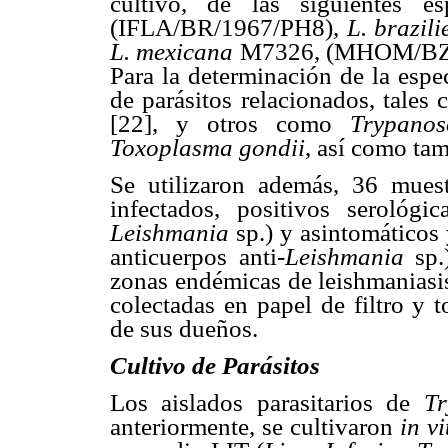
cultivo, de las siguientes e
(IFLA/BR/1967/PH8),
L. brazili
L. mexicana
M7326, (MHOM/BZ/
Para la determinación de la espe
de parásitos relacionados, tales
[22], y otros como
Trypano
Toxoplasma gondii
, así como t
Se utilizaron además, 36 mues
infectados, positivos serológi
Leishmania
sp.) y asintomáticos 
anticuerpos anti-
Leishmania
sp.
zonas endémicas de leishmaniasis
colectadas en papel de filtro y
de sus dueños.
Cultivo de Parásitos
Los aislados parasitarios de
T
anteriormente, se cultivaron
in vi