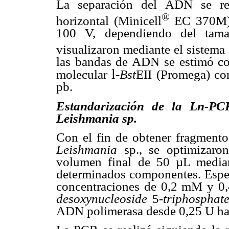
La separación del ADN se rea
®
horizontal (Minicell
EC 370M), 
100 V, dependiendo del tam
visualizaron mediante el sistem
las bandas de ADN se estimó c
l
molecular
-
Bst
EII (Promega) co
pb.
Estandarización de la Ln-PC
Leishmania sp.
Con el fin de obtener fragment
Leishmania
sp., se optimizaron
volumen final de 50 µL median
determinados componentes. Espec
concentraciones de 0,2
m
M y 0
desoxynucleoside
5-
triphosphat
ADN polimerasa desde 0,25 U has