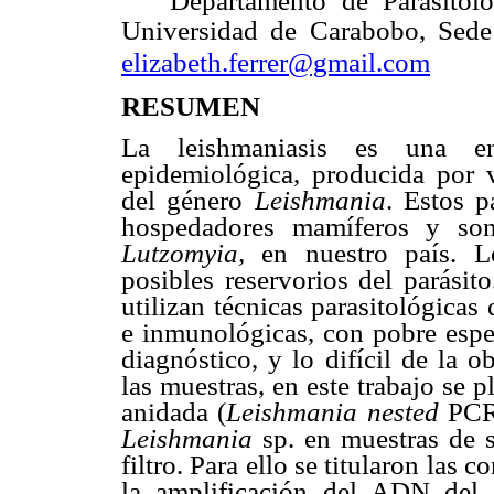
Departamento de Parasitolo
Universidad de Carabobo, Sede
elizabeth.ferrer@gmail.com
RESUMEN
La leishmaniasis es una en
epidemiológica, producida por v
del género
Leishmania
. Estos p
hospedadores mamíferos y son
Lutzomyia,
en nuestro país. L
posibles reservorios del parásit
utilizan técnicas parasitológicas
e inmunológicas, con pobre espec
diagnóstico, y lo difícil de la 
las muestras, en este trabajo se 
anidada (
Leishmania nested
PCR,
Leishmania
sp. en muestras de s
filtro. Para ello se titularon las
la amplificación del ADN del p