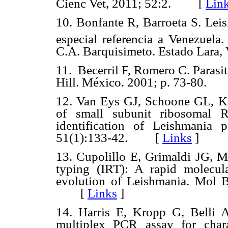
Cienc Vet, 2011; 52:2. [
Lin
10. Bonfante R, Barroeta S. Lei
especial referencia a Venezuela.
C.A. Barquisimeto. Estado Lara, 
11.
Becerril F, Romero C. Parasi
Hill.
México. 2001; p. 73-80
12. Van Eys GJ, Schoone GL, K
of small subunit ribosomal R
identification of Leishmania p
51(1):133-42. [
Links
]
13. Cupolillo E, Grimaldi JG,
typing (IRT):
A
rapid molecula
evolution of Leishmania. Mol B
[
Links
]
14. Harris E, Kropp G, Belli 
multiplex PCR assay for char