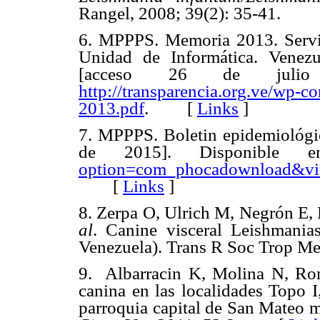
Rangel, 2008; 39(2): 35-41.
6. MPPPS. Memoria 2013. Servi
Unidad de Informática. Venezue
[acceso 26 de jul
http://transparencia.org.ve/wp
2013.pdf
. [
Links
]
7. MPPPS. Boletin epidemiológi
de 2015].
Disponible
option=com_phocadownload&vi
[
Links
]
8. Zerpa O, Ulrich M, Negrón E
al
. Canine visceral Leishmania
Venezuela). Trans R Soc Trop 
9.
Albarracin K, Molina N, Rom
canina en las localidades Topo 
parroquia capital de San Mateo m