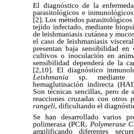
El diagnóstico de la enfermed
parasitológicos e inmunológicos
[2]. Los métodos parasitológicos 
tejido infectado, mediante biops
de leishmaniasis cutánea y mucos
el caso de leishmaniasis viscer
presentan baja sensibilidad en 
cultivos o inoculación en anima
sensibilidad dependerá de la car
[2,10]. El diagnóstico inmunoló
Leishmania
sp. mediante in
hemaglutinación indirecta (HAI)
Son técnicas sencillas, pero de 
reacciones cruzadas con otros p
rangeli
, dificultando el diagnóst
Se han desarrollado varios p
polimerasa (PCR,
Polymerase C
amplificando diferentes sec