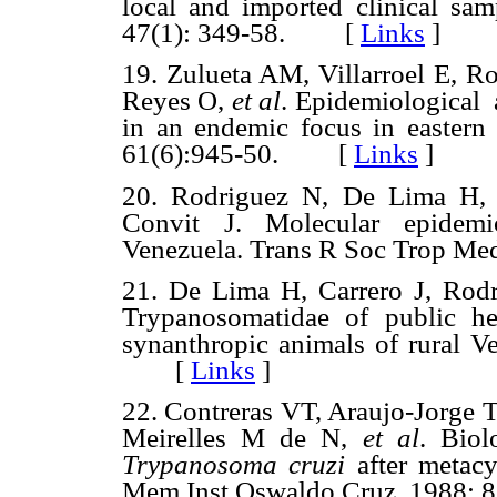
local and imported clinical sa
47(1): 349-58. [
Links
]
19. Zulueta AM, Villarroel E, R
Reyes O,
et al
.
Epidemiological
in an endemic focus in easter
61(6):945-50. [
Links
]
20. Rodriguez N, De Lima H, 
Convit J. Molecular epidemi
Venezuela. Trans R Soc Trop M
21. De Lima H, Carrero J, Rod
Trypanosomatidae of public he
synanthropic animals of rural V
[
Links
]
22. Contreras VT, Araujo-Jorge
Meirelles M de N,
et al
.
Biol
Trypanosoma cruzi
after metacy
Mem Inst Oswaldo Cruz. 1988