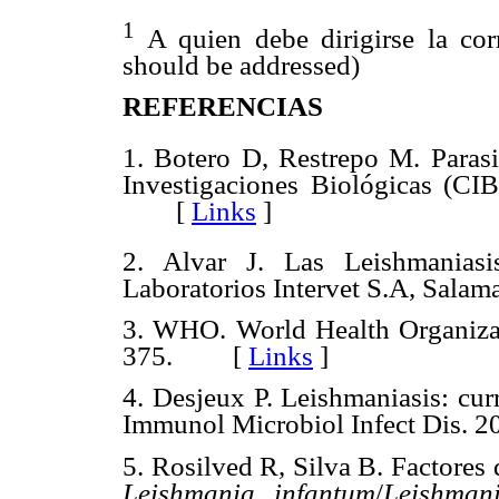
1
A quien debe dirigirse la co
should be addressed)
REFERENCIAS
1. Botero D, Restrepo M. Paras
I
nvestigaciones
B
iológicas (CI
[
Links
]
2. Alvar J. Las Leishmanias
Laboratorios Intervet S.A, Sala
3. WHO. World Health Organizat
375. [
Links
]
4. Desjeux P. Leishmaniasis: cur
Immunol Microbiol Infect Dis.
5. Rosilved R, Silva B. Factores 
Leishmania infantum
/
Leishman