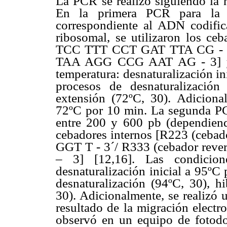
La PCR se realizó siguiendo la 
En la primera PCR para la
correspondiente al ADN codifi
ribosomal, se utilizaron los ce
TCC TTT CCT GAT TTA CG - 3/
TAA AGG CCG AAT AG - 3] y l
temperatura: desnaturalización in
procesos de desnaturalización 
extensión (72ºC, 30). Adiciona
72ºC por 10 min. La segunda PCR
entre 200 y 600 pb (dependiendo
cebadores internos [R223 (ceb
GGT T - 3´/ R333 (cebador re
– 3] [12,16]. Las condicio
desnaturalización inicial a 95ºC
desnaturalización (94ºC, 30), h
30). Adicionalmente, se realizó
resultado de la migración electr
observó en un equipo de fotod