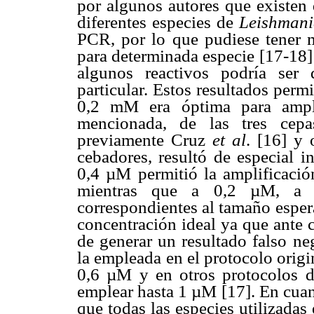
por algunos autores que existen 
diferentes especies de
Leishmani
PCR, por lo que pudiese tener 
para determinada especie [17-18]
algunos reactivos podría ser 
particular. Estos resultados per
0,2 mM era óptima para ampli
mencionada, de las tres cepa
previamente Cruz
et al
. [16] y 
cebadores, resultó de especial i
0,4 µM permitió la amplificació
mientras que a 0,2 µM, a 
correspondientes al tamaño esper
concentración ideal ya que ante ca
de generar un resultado falso ne
la empleada en el protocolo orig
0,6 µM y en otros protocolos de
emplear hasta 1 µM [17]. En cua
que todas las especies utilizada