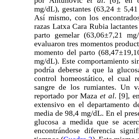
por Antunovic
et al
. [6], en 
mg/dL), gestantes (63,24 ± 5,41
Así mismo, con los encontrado
razas Latxa Cara Rubia lactantes
parto gemelar (63,06±7,21 m
evaluaron tres momentos product
momento del parto (68,47±19,1
mg/dL). Este comportamiento sim
podría deberse a que la gluco
control homeostático, el cual r
sangre de los rumiantes. Un va
reportado por Maza
et al
. [9], 
extensivo en el departamento d
media de 98,4 mg/dL. En el prese
glucosa a medida que se acerc
encontrándose diferencia sign