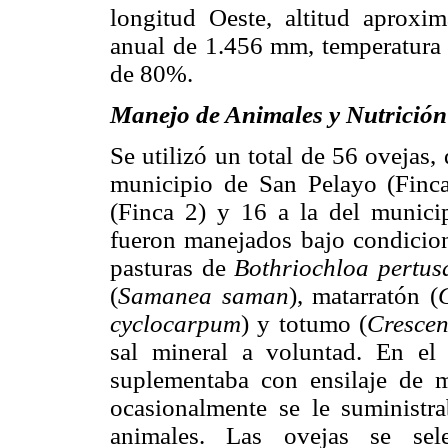
longitud
O
este, altitud aprox
anual de 1.456 mm, temperatura
de 80%.
Manejo de
A
nimales y
N
utrición
Se utilizó un total de 56 ovejas, 
municipio de San Pelayo (Finca
(Finca 2) y 16 a la del munici
fueron manejados bajo condicion
pasturas de
Bothriochloa pertus
(
Samanea saman
), matarratón (
G
cyclocarpum
) y totumo (
Crescen
sal mineral a voluntad. En el
suplementaba con ensilaje de 
ocasionalmente se le suministr
animales. Las ovejas se sel