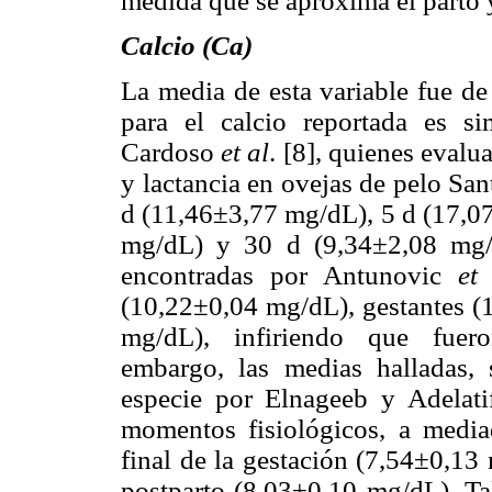
medida que se aproxima el parto y
Calcio (Ca)
La media de esta variable fue d
para el calcio reportada es si
Cardoso
et al
. [8], quienes evalu
y lactancia en ovejas de pelo Sa
d (11,46±3,77 mg/dL), 5 d (17,0
mg/dL) y 30 d (9,34±2,08 mg/d
encontradas por Antunovic
et
(10,22±0,04 mg/dL), gestantes (
mg/dL), infiriendo que fuer
embargo, las medias halladas, 
especie por Elnageeb y Adelatif
momentos fisiológicos, a media
final de la gestación (7,54±0,1
postparto (8,03±0,10 mg/dL). Tal