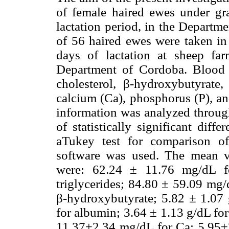
of female haired ewes under gr
lactation period, in the Depart
of 56 haired ewes were taken in 
days of lactation at sheep far
Department of Cordoba. Blood co
cholesterol, β-hydroxybutyrate, 
calcium (Ca), phosphorus (P), 
information was analyzed throu
of statistically significant dif
aTukey test for comparison of
software was used. The mean va
were: 62.24 ± 11.76 mg/dL f
triglycerides; 84.80 ± 59.09 mg/
β-hydroxybutyrate; 5.82 ± 1.07 g
for albumin; 3.64 ± 1.13 g/dL fo
11.37±2.34 mg/dL for Ca; 5.95±