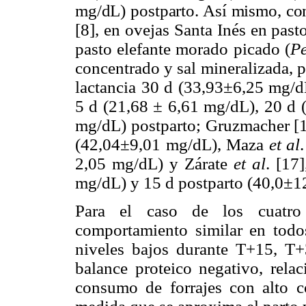
mg/dL) postparto. Así mismo, con
[8], en ovejas Santa Inés en pas
pasto elefante morado picado (
P
concentrado y sal mineralizada, 
lactancia 30 d (33,93±6,25 mg/d
5 d (21,68 ± 6,61 mg/dL), 20 d 
mg/dL) postparto; Gruzmacher [18
(42,04±9,01 mg/dL), Maza
et al
2,05 mg/dL) y Zárate
et al
. [17
mg/dL) y 15 d postparto (40,0±1
Para el caso de los cuatro 
comportamiento similar en todo
niveles bajos durante T+15, T
balance proteico negativo, rela
consumo de forrajes con alto c