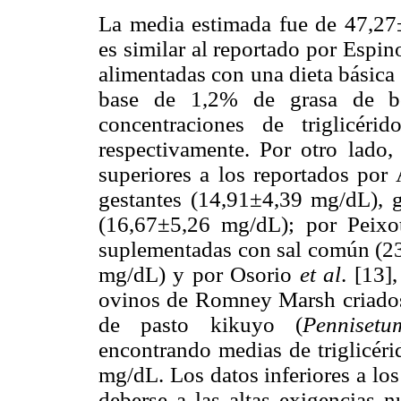
La media estimada fue de 47,2
es similar al reportado por Espi
alimentadas con una dieta básica 
base de 1,2% de grasa de bo
concentraciones de triglicé
respectivamente. Por otro lado,
superiores a los reportados po
gestantes (14,91±4,39 mg/dL), g
(16,67±5,26 mg/dL); por Peix
suplementadas con sal común (2
mg/dL) y por Osorio
et al
. [13]
ovinos de Romney Marsh criados 
de pasto kikuyo (
Pennisetu
encontrando medias de triglicér
mg/dL. Los datos inferiores a los
deberse a las altas exigencias nu