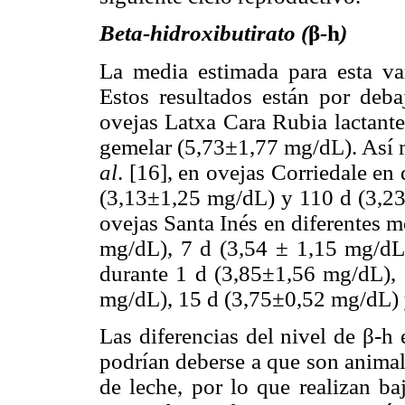
Beta-hidroxibutirato (
β
-
h
)
La media estimada para esta va
Estos resultados están por deba
ovejas Latxa Cara Rubia lactante
gemelar (5,73±1,77 mg/dL). Así 
al
. [16], en ovejas Corriedale en
(3,13±1,25 mg/dL) y 110 d (3,2
ovejas Santa Inés en diferentes 
mg/dL), 7 d (3,54 ± 1,15 mg/dL
durante 1 d (3,85±1,56 mg/dL), 
mg/dL), 15 d (3,75±0,52 mg/dL) 
Las diferencias del nivel de
β
-h 
podrían deberse a que son animal
de leche, por lo que realizan ba