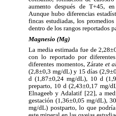
aumento después de T+45, en 
Aunque hubo diferencias estadíst
fincas estudiadas, los promedios
dentro de los rangos reportados pa
Magnesio (Mg)
La media estimada fue de 2,28±
con lo reportado por diferente
diferentes momentos, Zárate
et a
(2,8±0,3 mg/dL) y 15 días (2,9±
d (1,87±0,24 mg/dL), 10 d (1,
preparto, 10 d (2,43±0,17 mg/d
Elnageeb y Adalatif [22], a med
gestación (1,36±0,05 mg/dL), 3
mg/dL) postparto, lo que podría
este mineral en las ovejas estudi